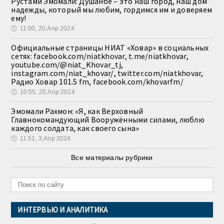
Рустами Эмомали: Душанбе – это наш город, наш дом
надежды, который мы любим, гордимся им и доверяем
ему!
🕔
11:00, 20.Апр 2024
Официальные страницы НИАТ «Ховар» в социальных
сетях: facebook.com/niatkhovar, t.me/niatkhovar,
youtube.com/@niat_Khovar_tj,
instagram.com/niat_khovar/, twitter.com/niatkhovar,
Радио Ховар 101.5 fm, facebook.com/khovarfm/
🕔
10:55, 20.Апр 2024
Эмомали Рахмон: «Я, как Верховный
Главнокомандующий Вооружёнными силами, люблю
каждого солдата, как своего сына»
🕔
11:51, 3.Апр 2024
Все материалы рубрики
ИНТЕРВЬЮ И АНАЛИТИКА