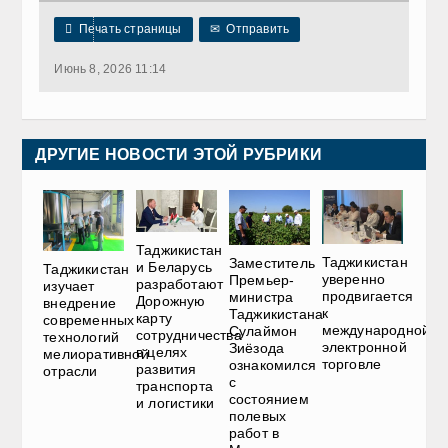

Печать страницы
✉
Отправить
Июнь 8, 2026 11:14
ДРУГИЕ НОВОСТИ ЭТОЙ РУБРИКИ
Таджикистан
Таджикистан
Заместитель
и Беларусь
Таджикистан
уверенно
Премьер-
разработают
изучает
продвигается
министра
Дорожную
внедрение
к
Таджикистана
карту
современных
международной
Сулаймон
сотрудничества
технологий
электронной
Зиёзода
в целях
мелиоративной
торговле
ознакомился
развития
отрасли
с
транспорта
состоянием
и логистики
полевых
работ в