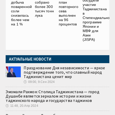
обсудили
добыча
собрано
план
участие
поваренной
более 300
повторного
Таджикистана
соли
тысяч тонн
сева
в
снизилась
лука
выполнен
Стипендиальной
более чем
на 96
программе
на 1 %
процентов
Японии и
МВФ для
Азии
(JISPA)
АКТУАЛЬНЫЕ НОВОСТИ
Празднование Дня независимости — яркое
подтверждение того, что славный народ
Таджикистана ценит мир
🕔
09:00, 9.Сен 2024
Эмомали Рахмон: Столица Таджикистана — город
Душанбе является зеркалом истории и жизни
таджикского народа и государства таджиков
🕔
11:48, 20.Апр 2024