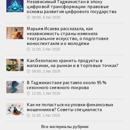
Независимый Таджикистан в эпоху
цифровой трансформации: правовые
основы развития цифрового государства
🕔
09:00, 6.Авг 2026
Марьям Исаева рассказала, как
независимость страны изменила
театральное искусство, о подготовке
моноспектакля и о молодёжи
🕔
11:00, 2.Авг 2026
Как безопасно хранить продукты в
магазинах, на рынках и в торговых точках?
🕔
09:00, 2.Авг 2026
В Таджикистане растаяло около 95 %
сезонного снежного покрова
🕔
12:00, 1.Авг 2026
Как не попасться на уловки финансовых
мошенников? Советы специалиста
🕔
11:00, 1.Авг 2026
Все материалы рубрики