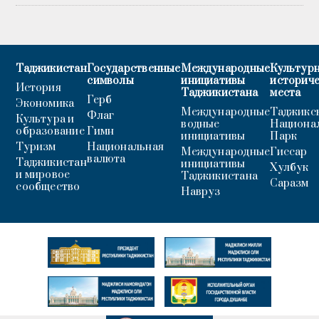
Таджикистан
Государственные
Международные
Культурн
символы
инициативы
историч
История
Таджикистана
места
Герб
Экономика
Международные
Таджикс
Флаг
Культура и
водные
Национа
образование
Гимн
инициативы
Парк
Туризм
Национальная
Международные
Гиссар
валюта
Таджикистан
инициативы
Хулбук
и мировое
Таджикистана
Саразм
сообщество
Навруз