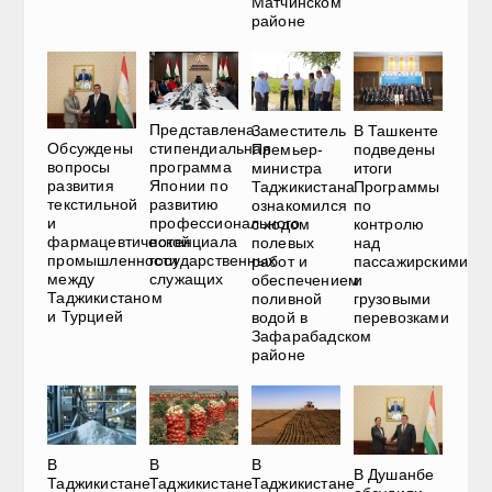
Матчинском
районе
Представлена
Заместитель
В Ташкенте
Обсуждены
стипендиальная
Премьер-
подведены
вопросы
программа
министра
итоги
развития
Японии по
Таджикистана
Программы
текстильной
развитию
ознакомился
по
и
профессионального
с ходом
контролю
фармацевтической
потенциала
полевых
над
промышленности
государственных
работ и
пассажирскими
между
служащих
обеспечением
и
Таджикистаном
поливной
грузовыми
и Турцией
водой в
перевозками
Зафарабадском
районе
В
В
В
В Душанбе
Таджикистане
Таджикистане
Таджикистане