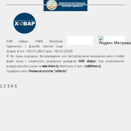
НИАТ «Ховар»: 734018, Республика
Таджикистан, г. Душанбе, проспект Саъди
Шерози 16. тел.: +992 (37) 2385217, факс: +992 (37) 2232383
© Все права защищены. Воспроизведение или распространение материалов сайта в любой
форме только с письменного разрешения руководства
НИАТ «Ховар»
. При использовании
материалов сайта, ссылка на
www.khovar.tj
обязательна. E-mail:
niat@khovar.tj
Разработка сайта:
Рекламное агентство "adMedia"
1 2 3 4 5