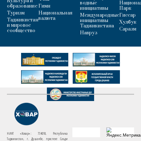
Культура и
водные
Национа
образование
Гимн
инициативы
Парк
Туризм
Национальная
Международные
Гиссар
валюта
Таджикистан
инициативы
Хулбук
и мировое
Таджикистана
Саразм
сообщество
Навруз
НИАТ «Ховар»: 734018, Республика
Таджикистан, г. Душанбе, проспект Саъди