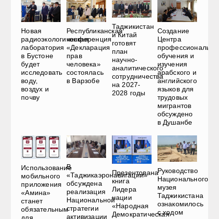
Таджикистан
Новая
Республиканская
Создание
и Китай
радиоэкологическая
конференция
Центра
готовят
лаборатория
«Декларация
профессионально
план
в Бустоне
прав
обучения и
научно-
будет
человека»
изучения
аналитического
исследовать
состоялась
арабского и
сотрудничества
воду,
в Варзобе
английского
на 2027-
воздух и
языков для
2028 годы
почву
трудовых
мигрантов
обсуждено
в Душанбе
В
Использование
Руководство
Презентована
«Таджикаэронавигации»
мобильного
Национального
книга
обсуждена
приложения
музея
Лидера
реализация
«Амина»
Таджикистана
нации
Национальной
станет
ознакомилось
«Народная
стратегии
обязательным
с ходом
Демократическая
активизации
для