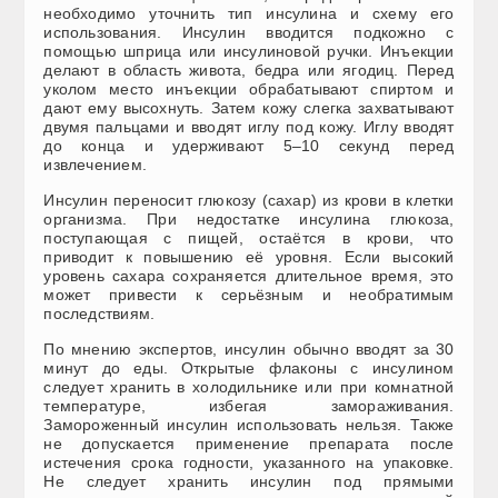
необходимо уточнить тип инсулина и схему его
использования. Инсулин вводится подкожно с
помощью шприца или инсулиновой ручки. Инъекции
делают в область живота, бедра или ягодиц. Перед
уколом место инъекции обрабатывают спиртом и
дают ему высохнуть. Затем кожу слегка захватывают
двумя пальцами и вводят иглу под кожу. Иглу вводят
до конца и удерживают 5–10 секунд перед
извлечением.
Инсулин переносит глюкозу (сахар) из крови в клетки
организма. При недостатке инсулина глюкоза,
поступающая с пищей, остаётся в крови, что
приводит к повышению её уровня. Если высокий
уровень сахара сохраняется длительное время, это
может привести к серьёзным и необратимым
последствиям.
По мнению экспертов, инсулин обычно вводят за 30
минут до еды. Открытые флаконы с инсулином
следует хранить в холодильнике или при комнатной
температуре, избегая замораживания.
Замороженный инсулин использовать нельзя. Также
не допускается применение препарата после
истечения срока годности, указанного на упаковке.
Не следует хранить инсулин под прямыми