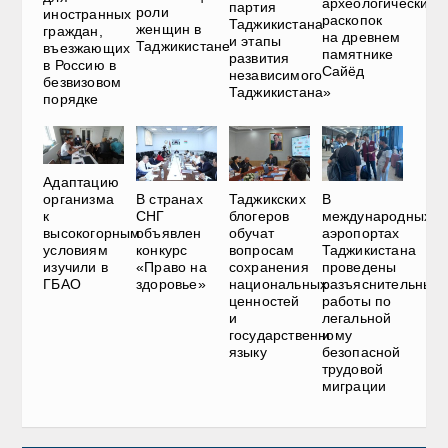
археологических
партия
роли
иностранных
раскопок
Таджикистана
женщин в
граждан,
на древнем
и этапы
Таджикистане
въезжающих
памятнике
развития
в Россию в
Сайёд
независимого
безвизовом
Таджикистана»
порядке
Адаптацию
В странах
Таджикских
В
организма
СНГ
блогеров
международных
к
объявлен
обучат
аэропортах
высокогорным
конкурс
вопросам
Таджикистана
условиям
«Право на
сохранения
проведены
изучили в
здоровье»
национальных
разъяснительные
ГБАО
ценностей
работы по
и
легальной
государственному
и
языку
безопасной
трудовой
миграции