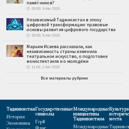
памятников?
🕔
09:00, 9.Авг 2026
Независимый Таджикистан в эпоху
цифровой трансформации: правовые
основы развития цифрового государства
🕔
09:00, 6.Авг 2026
Марьям Исаева рассказала, как
независимость страны изменила
театральное искусство, о подготовке
моноспектакля и о молодёжи
🕔
11:00, 2.Авг 2026
Все материалы рубрики
Таджикистан
Государственные
Международные
Культурн
символы
инициативы
историч
История
Таджикистана
места
Герб
Экономика
Международные
Таджикс
Флаг