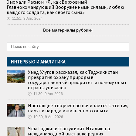
Эмомали Рахмон: «Я, как Верховный
Главнокомандующий Вооружёнными силами, люблю
каждого солдата, как своего сына»
🕔
11:51, 3.Апр 2024
Все материалы рубрики
ИНТЕРВЬЮ И АНАЛИТИКА
Умед Улугов рассказал, как Таджикистан
превратил охрану природы в
государственный приоритет и почему опыт
страны уникален
🕔
11:30, 9.Авг 2026
Настоящее творчество начинается с чтения,
памяти народа и жизненного опыта
🕔
10:30, 9.Авг 2026
Чем Таджикистан удивит Италию на
международной выставке редких