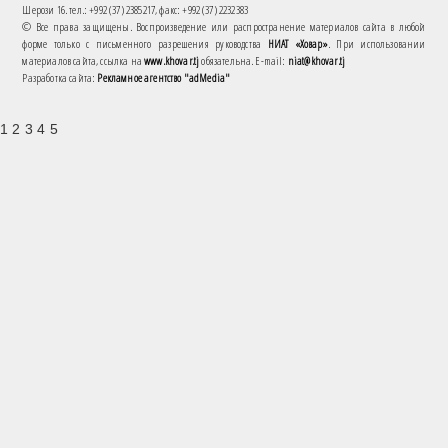
Шерози 16. тел.: +992 (37) 2385217, факс: +992 (37) 2232383
© Все права защищены. Воспроизведение или распространение материалов сайта в любой
форме только с письменного разрешения руководства
НИАТ «Ховар»
. При использовании
материалов сайта, ссылка на
www.khovar.tj
обязательна. E-mail:
niat@khovar.tj
Разработка сайта:
Рекламное агентство "adMedia"
1 2 3 4 5