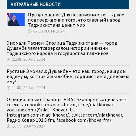
АКТУАЛЬНЫЕ НОВОСТИ
Празднование Дня независимости — яркое
подтверждение того, что славный народ
Таджикистана ценит мир
🕔
09:00, 9.Сен 2024
Эмомали Рахмон: Столица Таджикистана — город
Душанбе является зеркалом истории и жизни
таджикского народа и государства таджиков
🕔
11:48, 20.Апр 2024
Рустами Эмомали: Душанбе – это наш город, наш дом
надежды, который мы любим, гордимся им и доверяем
ему!
🕔
11:00, 20.Апр 2024
Официальные страницы НИАТ «Ховар» в социальных
сетях: facebook.com/niatkhovar, t.me/niatkhovar,
youtube.com/@niat_Khovar_tj,
instagram.com/niat_khovar/, twitter.com/niatkhovar,
Радио Ховар 101.5 fm, facebook.com/khovarfm/
🕔
10:55, 20.Апр 2024