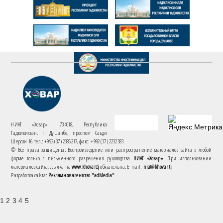
НИАТ «Ховар»: 734018, Республика
Таджикистан, г. Душанбе, проспект Саъди
Шерози 16. тел.: +992 (37) 2385217, факс: +992 (37) 2232383
© Все права защищены. Воспроизведение или распространение материалов сайта в любой
форме только с письменного разрешения руководства
НИАТ «Ховар»
. При использовании
материалов сайта, ссылка на
www.khovar.tj
обязательна. E-mail:
niat@khovar.tj
Разработка сайта:
Рекламное агентство "adMedia"
1 2 3 4 5