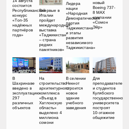
14 августа
новый
Лидера
состоится
Boeing 737-
нации
Впервые в
Республиканский
8 MAX
«Народная
Италии
конкурс
компании
Демократическая
пройдет
«Топ-35
«Сомон
партия
международная
надёжных
Эйр»
Таджикистана
выставка
партнёров
и этапы
«Таджикистан
года»
развития
– страна
независимого
редких
Таджикистана»
памятников»
В
На
В селении
Для
Шахринаве
строительство
Некнот
преподавателей
введено в
архитектурного
строится
и студентов
эксплуатацию
комплекса
новое
Кулябского
297
«Въезд в
здание
государственного
различных
Хатлонскую
учебного
университета
объектов
область»
заведения
построят
выделено 4
10-этажное
миллиона
общежитие
сомони