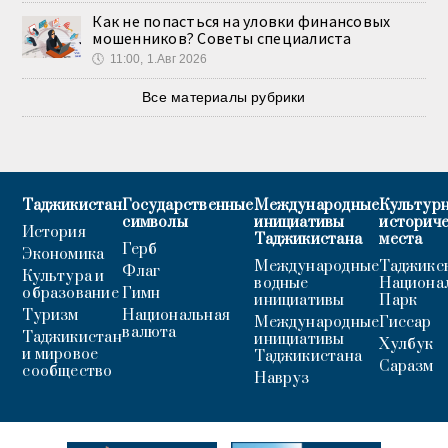
Как не попасться на уловки финансовых
мошенников? Советы специалиста
🕔
11:00, 1.Авг 2026
Все материалы рубрики
Таджикистан
Государственные
Международные
Культурн
символы
инициативы
историч
История
Таджикистана
места
Герб
Экономика
Международные
Таджикс
Флаг
Культура и
водные
Национа
образование
Гимн
инициативы
Парк
Туризм
Национальная
Международные
Гиссар
валюта
Таджикистан
инициативы
Хулбук
и мировое
Таджикистана
Саразм
сообщество
Навруз