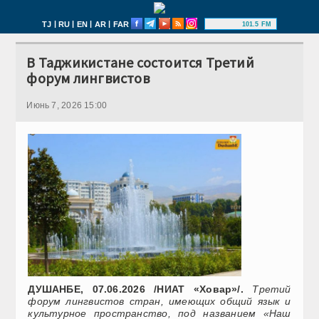
|
|
|
|
TJ
RU
EN
AR
FAR
101.5 FM
В Таджикистане состоится Третий
форум лингвистов
Июнь 7, 2026 15:00
ДУШАНБЕ, 07.06.2026 /НИАТ «Ховар»/.
Третий
форум лингвистов стран, имеющих общий язык и
культурное пространство, под названием «Наш