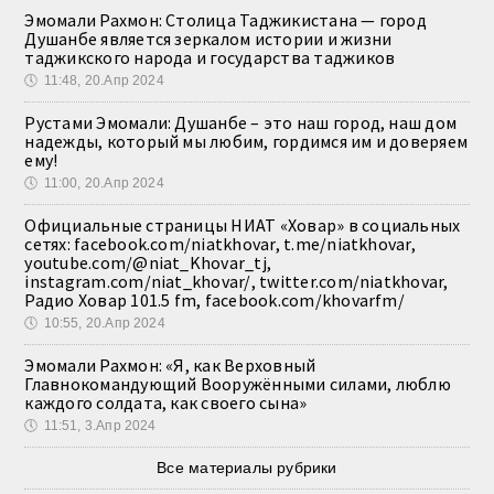
Эмомали Рахмон: Столица Таджикистана — город
Душанбе является зеркалом истории и жизни
таджикского народа и государства таджиков
🕔
11:48, 20.Апр 2024
Рустами Эмомали: Душанбе – это наш город, наш дом
надежды, который мы любим, гордимся им и доверяем
ему!
🕔
11:00, 20.Апр 2024
Официальные страницы НИАТ «Ховар» в социальных
сетях: facebook.com/niatkhovar, t.me/niatkhovar,
youtube.com/@niat_Khovar_tj,
instagram.com/niat_khovar/, twitter.com/niatkhovar,
Радио Ховар 101.5 fm, facebook.com/khovarfm/
🕔
10:55, 20.Апр 2024
Эмомали Рахмон: «Я, как Верховный
Главнокомандующий Вооружёнными силами, люблю
каждого солдата, как своего сына»
🕔
11:51, 3.Апр 2024
Все материалы рубрики