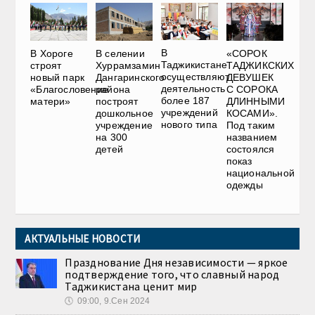
В
В Хороге
В селении
«СОРОК
Таджикистане
строят
Хуррамзамин
ТАДЖИКСКИХ
осуществляют
новый парк
Дангаринского
ДЕВУШЕК
деятельность
«Благословение
района
С СОРОКА
более 187
матери»
построят
ДЛИННЫМИ
учреждений
дошкольное
КОСАМИ».
нового типа
учреждение
Под таким
на 300
названием
детей
состоялся
показ
национальной
одежды
АКТУАЛЬНЫЕ НОВОСТИ
Празднование Дня независимости — яркое
подтверждение того, что славный народ
Таджикистана ценит мир
🕔
09:00, 9.Сен 2024