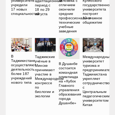
университете
человека с
Кулябского
адаптационный
учредили
отличием
государственного
период с
17 новых
окончили
университета
18 по 29
специальностей
средние
построят
августа
профессионально-
10-этажное
технические
общежитие
учебные
заведения
В
Таджикские
Международный
Таджикистане
учёные в
университет
В Душанбе
осуществляют
Минске
туризма и
состоится
деятельность
принимают
предприниматель
командная
более 187
участие в
Таджикистана
олимпиада
учреждений
Международном
укрепляет
на «Кубок
нового типа
конгрессе
сотрудничество
Главного
по
с
управления
биологии и
Центральным
образования
экологии
педагогическим
города
университетом
Душанбе»
Китая