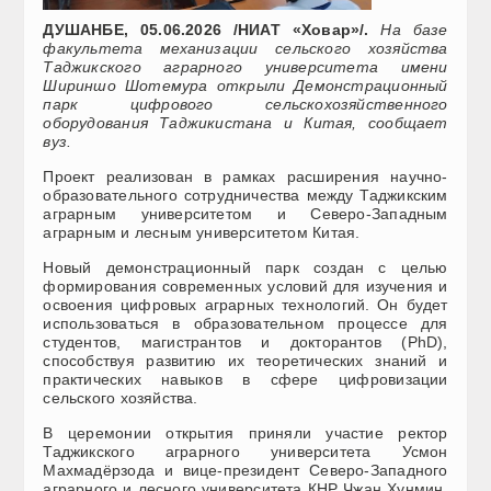
ДУШАНБЕ, 05.06.2026 /НИАТ «Ховар»/.
На базе
факультета механизации сельского хозяйства
Таджикского аграрного университета имени
Шириншо Шотемура открыли Демонстрационный
парк цифрового сельскохозяйственного
оборудования Таджикистана и Китая, сообщает
вуз.
Проект реализован в рамках расширения научно-
образовательного сотрудничества между Таджикским
аграрным университетом и Северо-Западным
аграрным и лесным университетом Китая.
Новый демонстрационный парк создан с целью
формирования современных условий для изучения и
освоения цифровых аграрных технологий. Он будет
использоваться в образовательном процессе для
студентов, магистрантов и докторантов (PhD),
способствуя развитию их теоретических знаний и
практических навыков в сфере цифровизации
сельского хозяйства.
В церемонии открытия приняли участие ректор
Таджикского аграрного университета Усмон
Махмадёрзода и вице-президент Северо-Западного
аграрного и лесного университета КНР Чжан Хунмин.