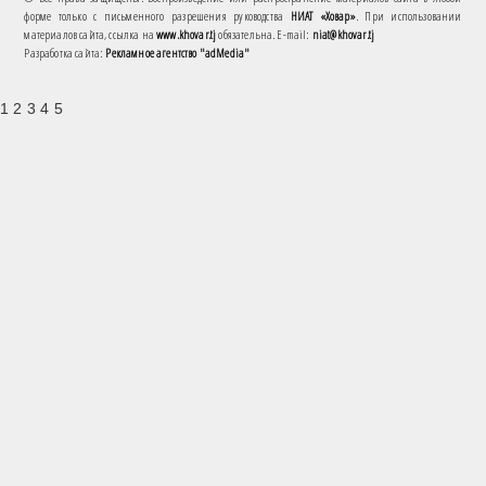
форме только с письменного разрешения руководства
НИАТ «Ховар»
. При использовании
материалов сайта, ссылка на
www.khovar.tj
обязательна. E-mail:
niat@khovar.tj
Разработка сайта:
Рекламное агентство "adMedia"
1 2 3 4 5