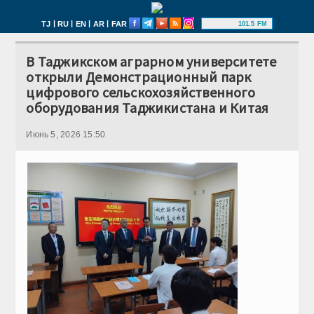
|
|
|
|
TJ
RU
EN
AR
FAR
101.5 FM
В Таджикском аграрном университете
открыли Демонстрационный парк
цифрового сельскохозяйственного
оборудования Таджикистана и Китая
Июнь 5, 2026 15:50