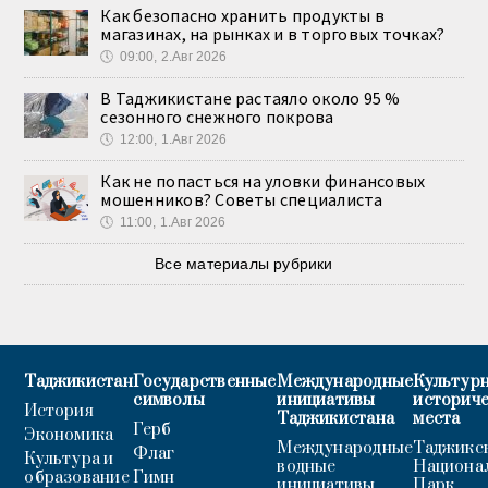
Как безопасно хранить продукты в
магазинах, на рынках и в торговых точках?
🕔
09:00, 2.Авг 2026
В Таджикистане растаяло около 95 %
сезонного снежного покрова
🕔
12:00, 1.Авг 2026
Как не попасться на уловки финансовых
мошенников? Советы специалиста
🕔
11:00, 1.Авг 2026
Все материалы рубрики
Таджикистан
Государственные
Международные
Культурн
символы
инициативы
историч
История
Таджикистана
места
Герб
Экономика
Международные
Таджикс
Флаг
Культура и
водные
Национа
образование
Гимн
инициативы
Парк