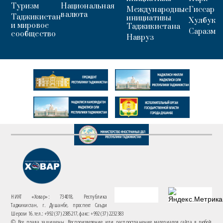
Туризм
Национальная
Международные
Гиссар
валюта
Таджикистан
инициативы
Хулбук
и мировое
Таджикистана
Саразм
сообщество
Навруз
НИАТ «Ховар»: 734018, Республика
Таджикистан, г. Душанбе, проспект Саъди
Шерози 16. тел.: +992 (37) 2385217, факс: +992 (37) 2232383
© Все права защищены. Воспроизведение или распространение материалов сайта в любой