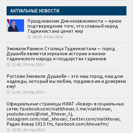
АКТУАЛЬНЫЕ НОВОСТИ
Празднование Дня независимости — яркое
подтверждение того, что славный народ
Таджикистана ценит мир
🕔
09:00, 9.Сен 2024
Эмомали Рахмон: Столица Таджикистана — город
Душанбе является зеркалом истории и жизни
таджикского народа и государства таджиков
🕔
11:48, 20.Апр 2024
Рустами Эмомали: Душанбе – это наш город, наш дом
надежды, который мы любим, гордимся им и доверяем
ему!
🕔
11:00, 20.Апр 2024
Официальные страницы НИАТ «Ховар» в социальных
сетях: facebook.com/niatkhovar, t.me/niatkhovar,
youtube.com/@niat_Khovar_tj,
instagram.com/niat_khovar/, twitter.com/niatkhovar,
Радио Ховар 101.5 fm, facebook.com/khovarfm/
🕔
10:55, 20.Апр 2024