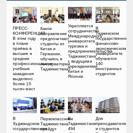
Укрепляется
ПРЕСС-
В
Какое
сотрудничество
КОНФЕРЕНЦИЯ.
Таджикском
направление
Международного
В этом году
государственном
предпочитают
университета
в плане
финансово-
студенты из
туризма и
приёма в
экономическом
Китая и
предпринимательства
высшие и
университете
Германии,
Таджикистана
средние
обучаются
обучаясь в
с ведущими
профессиональные
140
консерватории
учреждениями
учебные
иностранных
Таджикистана?
Китая и
заведения
студентов
Японии
выделено
более 10
тысяч мест
В
В
Для
Первоклассники
Худжандском
Таджикистане
преподавателей
Таджикистана
государственном
494
и студентов
пройдут