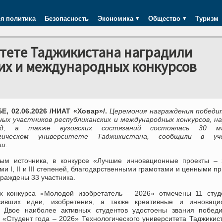
я политика
Безопасность
Экономика
Общество
Туризм
итете Таджикистана наградили
их и международных конкурсов
, 02.06.2026 /НИАТ «Ховар»/.
Церемония награждения победи
ных участников республиканских и международных конкурсов, н
ад, а также вузовских состязаний состоялась 30 
огическом университете Таджикистана, сообщили в уч
ии.
ым источника, в конкурсе «Лучшие инновационные проекты – 
и I, II и III степеней, благодарственными грамотами и ценными п
раждены 33 участника.
х конкурса «Молодой изобретатель – 2026» отмечены 11 студе
вивших идеи, изобретения, а также креативные и инноваци
. Двое наиболее активных студентов удостоены звания победи
 «Студент года – 2026» Технологического университета Таджикис