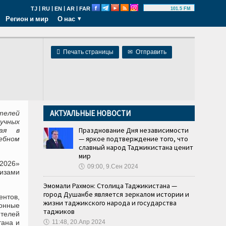
|
|
|
|
TJ
RU
EN
AR
FAR
101.5 FM
Регион и мир
О нас

Печать страницы
✉
Отправить
АКТУАЛЬНЫЕ НОВОСТИ
телей
аучных
Празднование Дня независимости
мая в
— яркое подтверждение того, что
ебном
славный народ Таджикистана ценит
мир
2026»
🕔
09:00, 9.Сен 2024
ризами
Эмомали Рахмон: Столица Таджикистана —
город Душанбе является зеркалом истории и
нтов,
жизни таджикского народа и государства
онные
таджиков
телей
тана и
🕔
11:48, 20.Апр 2024