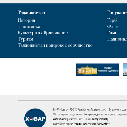
Таджикистан
Государс
История
Герб
Экономика
Флаг
Культура и образование
Гимн
Туризм
Национал
Таджикистан и мировое сообщество
НИАТ «Ховар»: 734018, Республика Таджикистан, г. Душанбе, проспект
© Все права защищены. Воспроизведение или распространени
www.khovar.tj
обязательна. E-mail:
niat@khovar.tj
Разработка сайта:
Рекламное агентство "adMedia"