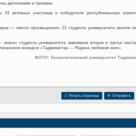
ены дипломами и призами.
ы 33 активных участника и победителя республиканских олим
аука — светоч просвещения» 22 студента университета заняли п
 книга» студенты университета завоевали второе и третье мест
убликанском конкурсе «Таджикистан — Родина любимая моя».
ФОТО: Технологический университет Таджики

Печать страницы
✉
Отправить