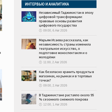
ИНТЕРВЬЮ И АНАЛИТИКА
Независимый Таджикистан в эпоху
цифровой трансформации:
правовые основы развития
цифрового государства
🕔
09:00, 6.Авг 2026
Марьям Исаева рассказала, как
независимость страны изменила
театральное искусство, о
подготовке моноспектакля и о
в
молодёжи
🕔
11:00, 2.Авг 2026
Как безопасно хранить продукты в
магазинах, на рынках и в торговых
точках?
🕔
09:00, 2.Авг 2026
В Таджикистане растаяло около 95
% сезонного снежного покрова
🕔
12:00, 1.Авг 2026