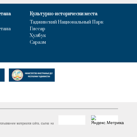
стана
Культурно-исторически места
Таджикский Национальный Парк
стана
Гиссар
Хулбук
Саразм
пользовании материалов сайта, ссылка на