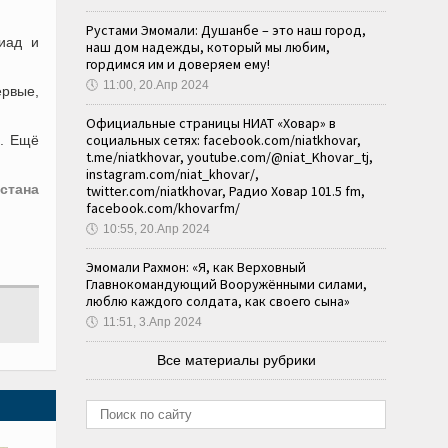
Рустами Эмомали: Душанбе – это наш город,
пиад и
наш дом надежды, который мы любим,
гордимся им и доверяем ему!
🕔
11:00, 20.Апр 2024
ервые,
Официальные страницы НИАТ «Ховар» в
социальных сетях: facebook.com/niatkhovar,
а. Ещё
t.me/niatkhovar, youtube.com/@niat_Khovar_tj,
instagram.com/niat_khovar/,
стана
twitter.com/niatkhovar, Радио Ховар 101.5 fm,
facebook.com/khovarfm/
🕔
10:55, 20.Апр 2024
Эмомали Рахмон: «Я, как Верховный
Главнокомандующий Вооружёнными силами,
люблю каждого солдата, как своего сына»
🕔
11:51, 3.Апр 2024
Все материалы рубрики