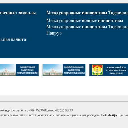
твенные символы
Международные инициативы Таджики
Международные водные инициативы
Международные инициативы Таджики
Навруз
ьная валюта
 Саъди Шерози 16. тел.: +992 (37) 2385217, факс: +992 (37) 2232383
е материалов сайта в любой форме только с письменного разрешения руководства
НИАТ «Ховар»
. При ис