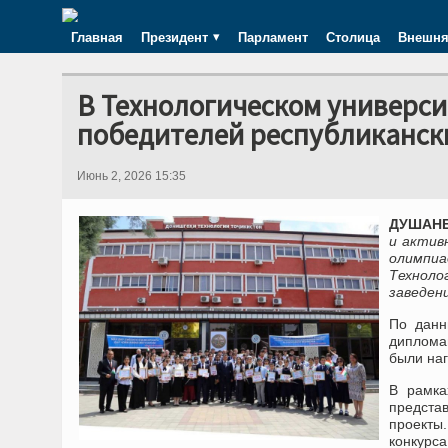
Главная
Президент
Парламент
Столица
Внешня
В Технологическом универс
победителей республиканск
Июнь 2, 2026 15:35
ДУШАНБЕ
и актив
олимпи
Технол
заведен
По данн
дипломам
были наг
В рамка
предста
проекты
конкурса