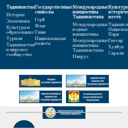
Таджикистан
Государственные
Международные
Культурн
символы
инициативы
историч
История
Таджикистана
места
Герб
Экономика
Международные
Таджикс
Флаг
Культура и
водные
Национа
образование
Гимн
инициативы
Парк
Туризм
Национальная
Международные
Гиссар
валюта
Таджикистан
инициативы
Хулбук
и мировое
Таджикистана
Саразм
сообщество
Навруз