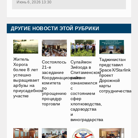
Июнь 6, 2026 13:30
ДРУГИЕ НОВОСТИ ЭТОЙ РУБРИКИ
Житель
Таджикистан
Состоялось
Сулаймон
Хорога
представил
21-е
Зиёзода в
более 8 лет
SpaceX/Starlink
заседание
Спитаменском
успешно
проект
Координационного
районе
выращивает
Дорожной
комитета
ознакомился
арбузы на
карты
по
с
приусадебном
сотрудничества
упрощению
состоянием
участке
процедур
сфер
торговли
хлопководства,
садоводства
и
виноградарства