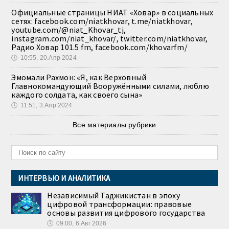
Официальные страницы НИАТ «Ховар» в социальных
сетях: facebook.com/niatkhovar, t.me/niatkhovar,
youtube.com/@niat_Khovar_tj,
instagram.com/niat_khovar/, twitter.com/niatkhovar,
Радио Ховар 101.5 fm, facebook.com/khovarfm/
🕔
10:55, 20.Апр 2024
Эмомали Рахмон: «Я, как Верховный
Главнокомандующий Вооружёнными силами, люблю
каждого солдата, как своего сына»
🕔
11:51, 3.Апр 2024
Все материалы рубрики
ИНТЕРВЬЮ И АНАЛИТИКА
Независимый Таджикистан в эпоху
цифровой трансформации: правовые
основы развития цифрового государства
🕔
09:00, 6.Авг 2026