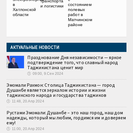
транспорта
в
состоянием
и логистики
Хатлонской
полевых
области
работ в
Матчинском
районе
АКТУАЛЬНЫЕ НОВОСТИ
Празднование Дня независимости — яркое
подтверждение того, что славный народ
Таджикистана ценит мир
🕔
09:00, 9.Сен 2024
Эмомали Рахмон: Столица Таджикистана — город
Душанбе является зеркалом истории и жизни
таджикского народа и государства таджиков
🕔
11:48, 20.Апр 2024
Рустами Эмомали: Душанбе – это наш город, наш дом
надежды, который мы любим, гордимся им и доверяем
ему!
🕔
11:00, 20.Апр 2024