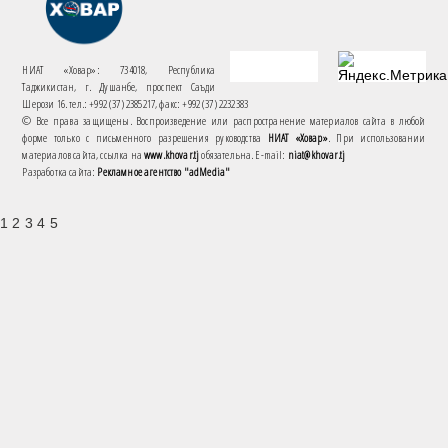
НИАТ «Ховар»: 734018, Республика
Таджикистан, г. Душанбе, проспект Саъди
Шерози 16. тел.: +992 (37) 2385217, факс: +992 (37) 2232383
© Все права защищены. Воспроизведение или распространение материалов сайта в любой
форме только с письменного разрешения руководства
НИАТ «Ховар»
. При использовании
материалов сайта, ссылка на
www.khovar.tj
обязательна. E-mail:
niat@khovar.tj
Разработка сайта:
Рекламное агентство "adMedia"
1 2 3 4 5