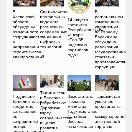
В
Специалистам
В
Хатлонской
профильных
региональном
14 августа
области
ведомств
таможенном
состоится
обсуждены
разъяснили
управлении
Республиканский
возможности
современные
по Горному
конкурс
сотрудничества
тенденции
Бадахшану
«Топ-35
в
цифровых
обсуждена
надёжных
направлении
технологий
реализация
партнёров
строительства
государственной
года»
электростанций
стратегии
противодействия
коррупции
Таджикистан
Подписано
Таджикистан
Заместитель
и Беларусь
Дополнительное
уверенно
Премьер-
разработают
кредитное
продвигается
министра
Дорожную
соглашение
к
Таджикистана
карту
по
международной
Сулаймон
сотрудничества
сокращению
электронной
Зиёзода
в целях
потерь
торговле
ознакомился
развития
электроэнергии
с