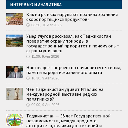
ИНТЕРВЬЮ И АНАЛИТИКА
Как на рынках нарушают правила хранения
скоропортящихся продуктов?
🕔
08:50, 10.Авг 2026
Умед Улугов рассказал, как Таджикистан
превратил охрану природы в
государственный приоритет и почему опыт
страны уникален
🕔
11:30, 9.Авг 2026
Настоящее творчество начинается с чтения,
памяти народа и жизненного опыта
🕔
10:30, 9.Авг 2026
Чем Таджикистан удивит Италию на
международной выставке редких
памятников?
🕔
09:00, 9.Авг 2026
Таджикистан — 35 лет Государственной
независимости, международного
авторитета, великих достижений и