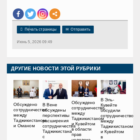

Печать страницы
✉
Отправить
Июнь 5, 2026 09:49
ДРУГИЕ НОВОСТИ ЭТОЙ РУБРИКИ
В Эль-
Обсуждено
Обсуждено
В Вене
Кувейте
сотрудничество
сотрудничество
обсуждены
обсудили
между
между
перспективы
сотрудничество
Таджикистаном
Таджикистаном
расширения
между
и Кувейтом
и Оманом
сотрудничества
Таджикистаном
в области
Таджикистана
и Кувейтом
прав
с
в
человека