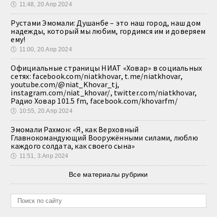
🕔
11:48, 20.Апр 2024
Рустами Эмомали: Душанбе – это наш город, наш дом
надежды, который мы любим, гордимся им и доверяем
ему!
🕔
11:00, 20.Апр 2024
Официальные страницы НИАТ «Ховар» в социальных
сетях: facebook.com/niatkhovar, t.me/niatkhovar,
youtube.com/@niat_Khovar_tj,
instagram.com/niat_khovar/, twitter.com/niatkhovar,
Радио Ховар 101.5 fm, facebook.com/khovarfm/
🕔
10:55, 20.Апр 2024
Эмомали Рахмон: «Я, как Верховный
Главнокомандующий Вооружёнными силами, люблю
каждого солдата, как своего сына»
🕔
11:51, 3.Апр 2024
Все материалы рубрики