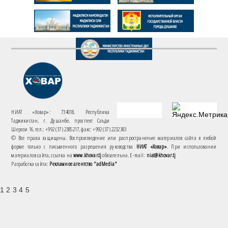
НИАТ «Ховар»: 734018, Республика
Таджикистан, г. Душанбе, проспект Саъди
Шерози 16. тел.: +992 (37) 2385217, факс: +992 (37) 2232383
© Все права защищены. Воспроизведение или распространение материалов сайта в любой
форме только с письменного разрешения руководства
НИАТ «Ховар»
. При использовании
материалов сайта, ссылка на
www.khovar.tj
обязательна. E-mail:
niat@khovar.tj
Разработка сайта:
Рекламное агентство "adMedia"
1 2 3 4 5