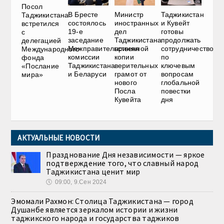
Посол
В Бресте
Министр
Таджикистан
Таджикистана
состоялось
иностранных
и Кувейт
встретился
19-е
дел
готовы
с
заседание
Таджикистана
продолжать
делегацией
Межправительственной
принял
сотрудничество
Международного
комиссии
копии
по
фонда
Таджикистана
верительных
ключевым
«Послание
и Беларуси
грамот от
вопросам
мира»
нового
глобальной
Посла
повестки
Кувейта
дня
АКТУАЛЬНЫЕ НОВОСТИ
Празднование Дня независимости — яркое
подтверждение того, что славный народ
Таджикистана ценит мир
🕔
09:00, 9.Сен 2024
Эмомали Рахмон: Столица Таджикистана — город
Душанбе является зеркалом истории и жизни
таджикского народа и государства таджиков