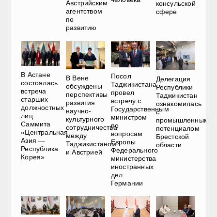
Австрийским
консульской
агентством
сфере
по
развитию
В Астане
Посол
В Вене
Делегация
состоялась
Таджикистана
обсуждены
Республики
встреча
провел
перспективы
Таджикистан
старших
встречу с
развития
ознакомилась
должностных
Государственным
научно-
с
лиц
министром
культурного
промышленным
Саммита
по
сотрудничества
потенциалом
«Центральная
вопросам
между
Брестской
Азия —
Европы
Таджикистаном
области
Республика
Федерального
и Австрией
Корея»
министерства
иностранных
дел
Германии