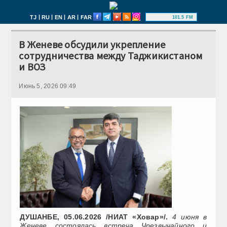
|
|
|
|
TJ
RU
EN
AR
FAR
101.5 FM
В Женеве обсудили укрепление
сотрудничества между Таджикистаном
и ВОЗ
Июнь 5, 2026 09:49
ДУШАНБЕ, 05.06.2026 /НИАТ «Ховар»/.
4 июня в
Женеве состоялась встреча Чрезвычайного и