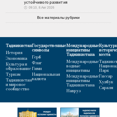
устойчивого развития
🕔
09:10, 8.Авг 2026
Все материалы рубрики
Таджикистан
Государственные
Международные
Культурн
символы
инициативы
историч
История
Таджикистана
места
Герб
Экономика
Международные
Таджикс
Флаг
Культура и
водные
Национа
образование
Гимн
инициативы
Парк
Туризм
Национальная
Международные
Гиссар
валюта
Таджикистан
инициативы
Хулбук
и мировое
Таджикистана
Саразм
сообщество
Навруз