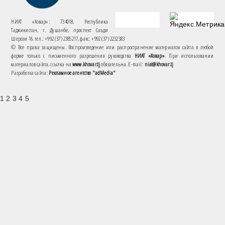
НИАТ «Ховар»: 734018, Республика
Таджикистан, г. Душанбе, проспект Саъди
Шерози 16. тел.: +992 (37) 2385217, факс: +992 (37) 2232383
© Все права защищены. Воспроизведение или распространение материалов сайта в любой
форме только с письменного разрешения руководства
НИАТ «Ховар»
. При использовании
материалов сайта, ссылка на
www.khovar.tj
обязательна. E-mail:
niat@khovar.tj
Разработка сайта:
Рекламное агентство "adMedia"
1 2 3 4 5