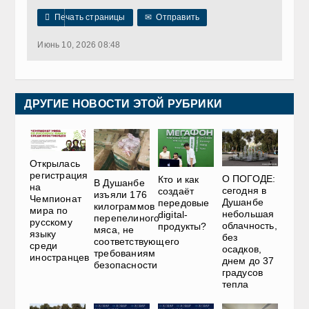

Печать страницы
✉
Отправить
Июнь 10, 2026 08:48
ДРУГИЕ НОВОСТИ ЭТОЙ РУБРИКИ
Открылась
регистрация
О ПОГОДЕ:
Кто и как
В Душанбе
на
сегодня в
создаёт
изъяли 176
Чемпионат
Душанбе
передовые
килограммов
мира по
небольшая
digital-
перепелиного
русскому
облачность,
продукты?
мяса, не
языку
без
соответствующего
среди
осадков,
требованиям
иностранцев
днем до 37
безопасности
градусов
тепла