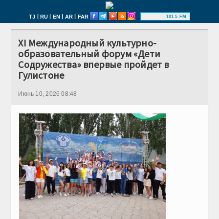
|
|
|
|
TJ
RU
EN
AR
FAR
101.5 FM
XI Международный культурно-
образовательный форум «Дети
Содружества» впервые пройдет в
Гулистоне
Июнь 10, 2026 08:48