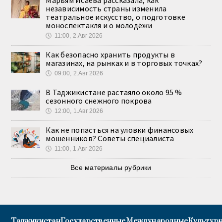
независимость страны изменила
театральное искусство, о подготовке
моноспектакля и о молодёжи
🕔
11:00, 2.Авг 2026
Как безопасно хранить продукты в
магазинах, на рынках и в торговых точках?
🕔
09:00, 2.Авг 2026
В Таджикистане растаяло около 95 %
сезонного снежного покрова
🕔
12:00, 1.Авг 2026
Как не попасться на уловки финансовых
мошенников? Советы специалиста
🕔
11:00, 1.Авг 2026
Все материалы рубрики
Таджикистан
Государственные
Международные
Культурн