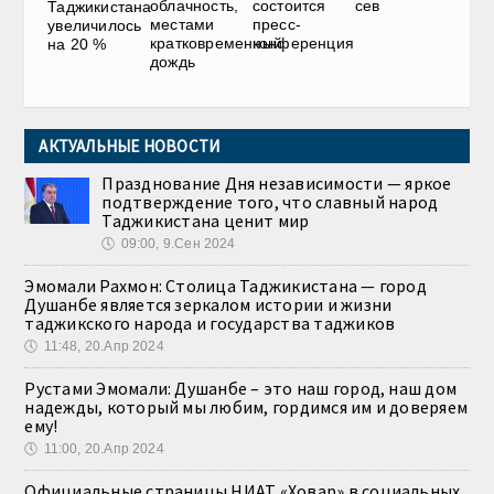
облачность,
состоится
сев
Таджикистана
местами
пресс-
увеличилось
кратковременный
конференция
на 20 %
дождь
АКТУАЛЬНЫЕ НОВОСТИ
Празднование Дня независимости — яркое
подтверждение того, что славный народ
Таджикистана ценит мир
🕔
09:00, 9.Сен 2024
Эмомали Рахмон: Столица Таджикистана — город
Душанбе является зеркалом истории и жизни
таджикского народа и государства таджиков
🕔
11:48, 20.Апр 2024
Рустами Эмомали: Душанбе – это наш город, наш дом
надежды, который мы любим, гордимся им и доверяем
ему!
🕔
11:00, 20.Апр 2024
Официальные страницы НИАТ «Ховар» в социальных