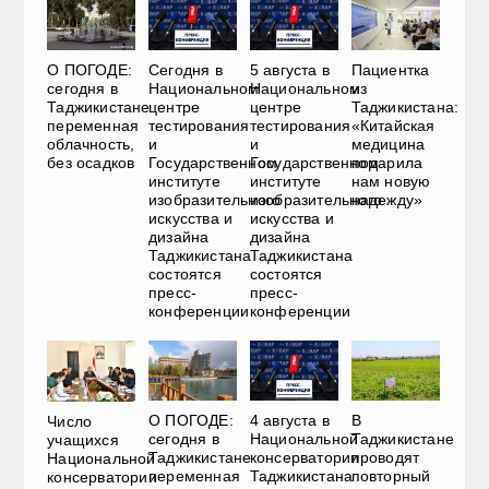
О ПОГОДЕ:
Сегодня в
5 августа в
Пациентка
сегодня в
Национальном
Национальном
из
Таджикистане
центре
центре
Таджикистана:
переменная
тестирования
тестирования
«Китайская
облачность,
и
и
медицина
без осадков
Государственном
Государственном
подарила
институте
институте
нам новую
изобразительного
изобразительного
надежду»
искусства и
искусства и
дизайна
дизайна
Таджикистана
Таджикистана
состоятся
состоятся
пресс-
пресс-
конференции
конференции
О ПОГОДЕ:
4 августа в
В
Число
сегодня в
Национальной
Таджикистане
учащихся
Таджикистане
консерватории
проводят
Национальной
переменная
Таджикистана
повторный
консерватории