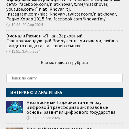
сетях: facebook.com/niatkhovar, t.me/niatkhovar,
youtube.com/@niat_Khovar_tj,
instagram.com/niat_khovar/, twitter.com/niatkhovar,
Радио Ховар 101.5 fm, facebook.com/khovarfm/
🕔
10:55, 20.Апр 2024
Эмомали Рахмон: «Я, как Верховный
Главнокомандующий Вооружёнными силами, люблю
каждого солдата, как своего сына»
🕔
11:51, 3.Апр 2024
Все материалы рубрики
ИНТЕРВЬЮ И АНАЛИТИКА
Независимый Таджикистан в эпоху
цифровой трансформации: правовые
основы развития цифрового государства
🕔
09:00, 6.Авг 2026
Марьям Исаева рассказала, как