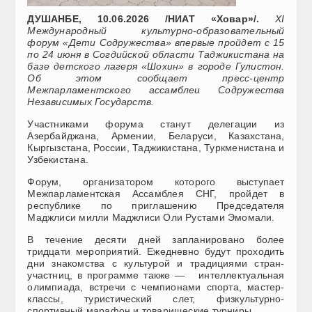
ДУШАНБЕ, 10.06.2026 /НИАТ «Ховар»/.
XI
Международный культурно-образовательный
форум «Дети Содружества» впервые пройдет с 15
по 24 июня в Согдийской области Таджикистана на
базе детского лагеря «Шохин» в городе Гулистон.
Об этом сообщает пресс-центр
Межпарламентского ассамблеи Содружества
Независимых Государств.
Участниками форума станут делегации из
Азербайджана, Армении, Беларуси, Казахстана,
Кыргызстана, России, Таджикистана, Туркменистана и
Узбекистана.
Форум, организатором которого выступает
Межпарламентская Ассамблея СНГ, пройдет в
республике по приглашению Председателя
Маджлиси милли Маджлиси Оли Рустами Эмомали.
В течение десяти дней запланировано более
тридцати мероприятий. Ежедневно будут проходить
дни знакомства с культурой и традициями стран-
участниц, в программе также — интеллектуальная
олимпиада, встречи с чемпионами спорта, мастер-
классы, туристический слет, физкультурно-
спортивный марафон и товарищеские турниры.