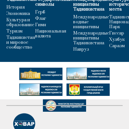
символы
инициативы
историч
История
Таджикистана
места
Герб
Экономика
Международные
Таджикс
Флаг
Культура и
водные
Национа
образование
Гимн
инициативы
Парк
Туризм
Национальная
Международные
Гиссар
валюта
Таджикистан
инициативы
Хулбук
и мировое
Таджикистана
Саразм
сообщество
Навруз