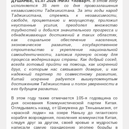
ДУШАНБЕ, 01.07.2026 /НИАТ «Ховар»/.
В этом году
исполняется 35 лет со дня провозглашения
независимости Таджикистана. За эти годы народ
Таджикистана, стремясь к независимости,
свободе, процветанию и могуществу, приложил
неустанные усилия, преодолел множество
трудностей и добился значительного прогресса и
обнадеживающих достижений в таких областях,
как социальное обеспечение населения,
экономическое развитие, государственное
строительство и укрепление национальной
самоидентичности, заложив прочную основу для
процесса модернизации страны. Как добрый сосед,
всегда готовый прийти на помощь, как искренний
друг, с которым нас связывают доверие, и как
надежный партнер по совместному развитию,
Китай искренне радуется вышеупомянутым
достижениям Таджикистана и полон уверенности в
его будущем развитии.
В этом году также отмечается 105-я годовщина со
дня основания Коммунистической партии Китая.
Оглядываясь назад, от Шикумена до Тяньаньмэня, от
«красной лодки» на озере Наньху до гигантского
корабля возрождения, поколения коммунистов Китая,
следуя друг за другом, своей кровью и мудростью
написали самую грандиозную эпопею борьбы в