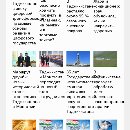
Как
В
Жара и
Таджикистан
безопасно
Таджикистане
кондиционер:
в эпоху
хранить
растаяло
врач
цифровой
продукты в
около 95 %
объяснила,
трансформации:
магазинах,
сезонного
как не
правовые
на рынках
снежного
навредить
основы
и в
покрова
здоровью
развития
торговых
цифрового
точках?
государства
Маршрут
Таджикистан
35 лет
В
дружбы:
и Монголия
Государственной
Таджикистане
новый
переходят
независимости:
проводят
исторический
на новый
«мягкая
обработку
этап в
этап
сила» как
мест
отношениях
сотрудничества
стратегический
массового
Таджикистана
ресурс
распространения
и Монголии
современного
саранчи
Таджикистана