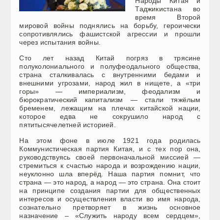
Народы Китая и
Таджикистана во
время Второй
мировой войны поднялись на борьбу, героически
сопротивлялись фашистской агрессии и прошли
через испытания войны.
Сто лет назад Китай погряз в трясине
полуколониального и полуфеодального общества,
страна сталкивалась с внутренними бедами и
внешними угрозами, народ жил в нищете, а «три
горы» — империализм, феодализм и
бюрократический капитализм — стали тяжёлым
бременем, лежащим на плечах китайской нации,
которое едва не сокрушило народ с
пятитысячелетней историей.
На этом фоне в июле 1921 года родилась
Коммунистическая партия Китая, и с тех пор она,
руководствуясь своей первоначальной миссией —
стремиться к счастью народа и возрождению нации,
неуклонно шла вперёд. Наша партия помнит, что
страна — это народ, а народ — это страна. Она стоит
на принципе создания партии для общественных
интересов и осуществления власти во имя народа,
сознательно претворяет в жизнь основное
назначение – «Служить народу всем сердцем»,