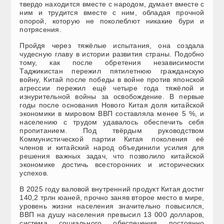
твердо находится вместе с народом, думает вместе с
ним и трудится вместе с ним, обладая прочной
опорой, которую не поколеблют никакие бури и
потрясения.
Пройдя через тяжёлые испытания, она создала
чудесную главу в истории развития страны. Подобно
тому, как после обретения независимости
Таджикистан пережил пятилетнюю гражданскую
войну, Китай после победы в войне против японской
агрессии пережил ещё четыре года тяжёлой и
изнурительной войны за освобождение. В первые
годы после основания Нового Китая доля китайской
экономики в мировом ВВП составляла менее 5 %, и
населению с трудом удавалось обеспечить себя
пропитанием. Под твёрдым руководством
Коммунистической партии Китая поколения её
членов и китайский народ объединили усилия для
решения важных задач, что позволило китайской
экономике достичь всесторонних и исторических
успехов.
В 2025 году валовой внутренний продукт Китая достиг
140,2 трлн юаней, прочно заняв второе место в мире,
уровень жизни населения значительно повысился,
ВВП на душу населения превысил 13 000 долларов,
система социального обеспечения постоянно