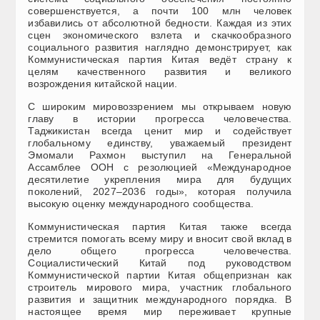
совершенствуется, а почти 100 млн человек
избавились от абсолютной бедности. Каждая из этих
сцен экономического взлета и скачкообразного
социального развития наглядно демонстрирует, как
Коммунистическая партия Китая ведёт страну к
целям качественного развития и великого
возрождения китайской нации.
С широким мировоззрением мы открываем новую
главу в истории прогресса человечества.
Таджикистан всегда ценит мир и содействует
глобальному единству, уважаемый президент
Эмомали Рахмон выступил на Генеральной
Ассамблее ООН с резолюцией «Международное
десятилетие укрепления мира для будущих
поколений, 2027–2036 годы», которая получила
высокую оценку международного сообщества.
Коммунистическая партия Китая также всегда
стремится помогать всему миру и вносит свой вклад в
дело общего прогресса человечества.
Социалистический Китай под руководством
Коммунистической партии Китая общепризнан как
строитель мирового мира, участник глобального
развития и защитник международного порядка. В
настоящее время мир переживает крупные