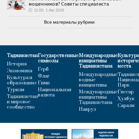
мошенников? Советы специалиста
🕔
11:00, 1.Авг 2026
Все материалы рубрики
Таджикистан
Государственные
Международные
Культурн
символы
инициативы
историч
История
Таджикистана
места
Герб
Экономика
Международные
Таджикс
Флаг
Культура и
водные
Национа
образование
Гимн
инициативы
Парк
Туризм
Национальная
Международные
Гиссар
валюта
Таджикистан
инициативы
Хулбук
и мировое
Таджикистана
Саразм
сообщество
Навруз