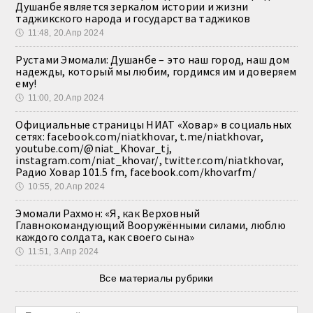
Душанбе является зеркалом истории и жизни
таджикского народа и государства таджиков
🕔
11:48, 20.Апр 2024
Рустами Эмомали: Душанбе – это наш город, наш дом
надежды, который мы любим, гордимся им и доверяем
ему!
🕔
11:00, 20.Апр 2024
Официальные страницы НИАТ «Ховар» в социальных
сетях: facebook.com/niatkhovar, t.me/niatkhovar,
youtube.com/@niat_Khovar_tj,
instagram.com/niat_khovar/, twitter.com/niatkhovar,
Радио Ховар 101.5 fm, facebook.com/khovarfm/
🕔
10:55, 20.Апр 2024
Эмомали Рахмон: «Я, как Верховный
Главнокомандующий Вооружёнными силами, люблю
каждого солдата, как своего сына»
🕔
11:51, 3.Апр 2024
Все материалы рубрики