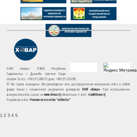
НИАТ «Ховар»: 734018, Республика
Таджикистан, г. Душанбе, проспект Саъди
Шерози 16. тел.: +992 (37) 2385217, факс: +992 (37) 2232383
© Все права защищены. Воспроизведение или распространение материалов сайта в любой
форме только с письменного разрешения руководства
НИАТ «Ховар»
. При использовании
материалов сайта, ссылка на
www.khovar.tj
обязательна. E-mail:
niat@khovar.tj
Разработка сайта:
Рекламное агентство "adMedia"
1 2 3 4 5