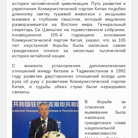
истории человеческой цивилизации. Путь развития и
укрепления Коммунистической партии Китая подобен
длинному свитку тушевой живописи с мощными
мазками и глубоким смыслом, который медленно
разворачивается на Востоке мира. Генеральный
секретарь Си Цзиньпин на торжественном собрании,
посвященном 105-й годовщине основания
Коммунистической партии Китая, указал, что за 105
лет неустанной борьбы была написана самая
грандиозная эпопея за несколько тысячелетий
истории китайской нации.
С момента установления дипломатических
отношений между Китаем и Таджикистаном в 1992
году развитие двусторонних отношений всегда шло
рука об руку с развитием Коммунистической партии
Китая, и судьбы обеих стран были неразрывно
связаны.
В борьбе за
спасение и
выживание была
написана
грандиозная глава
национальной
независимости.