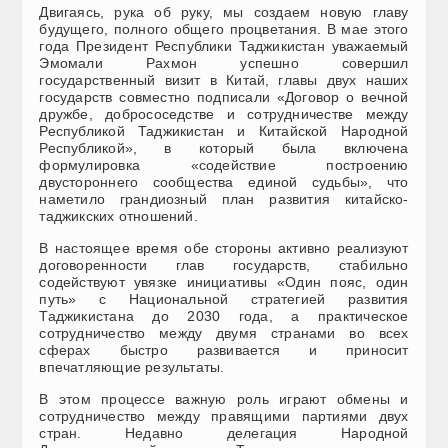
Двигаясь, рука об руку, мы создаем новую главу
будущего, полного общего процветания. В мае этого
года Президент Республики Таджикистан уважаемый
Эмомали Рахмон успешно совершил
государственный визит в Китай, главы двух наших
государств совместно подписали «Договор о вечной
дружбе, добрососедстве и сотрудничестве между
Республикой Таджикистан и Китайской Народной
Республикой», в который была включена
формулировка «содействие построению
двустороннего сообщества единой судьбы», что
наметило грандиозный план развития китайско-
таджикских отношений.
В настоящее время обе стороны активно реализуют
договоренности глав государств, стабильно
содействуют увязке инициативы «Один пояс, один
путь» с Национальной стратегией развития
Таджикистана до 2030 года, а практическое
сотрудничество между двумя странами во всех
сферах быстро развивается и приносит
впечатляющие результаты.
В этом процессе важную роль играют обмены и
сотрудничество между правящими партиями двух
стран. Недавно делегация Народной