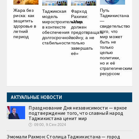
Жара без
Путь
Таджикская
Фарход
риска: как
Таджикистана
модель
Рахими:
защитить
—
миростроительства
«Мир
здоровье в
свидетельство
в контексте
должен
летний
того, что
обеспечения
предотвращать
период
мир может
долгосрочной
войну, а не
быть не
стабильности
только
только
завершать
целью
её»
политики,
но и её
стратегическим
ресурсом
АКТУАЛЬНЫЕ НОВОСТИ
Празднование Дня независимости — яркое
подтверждение того, что славный народ
Таджикистана ценит мир
🕔
09:00, 9.Сен 2024
Эмомали Рахмон: Столица Таджикистана — город