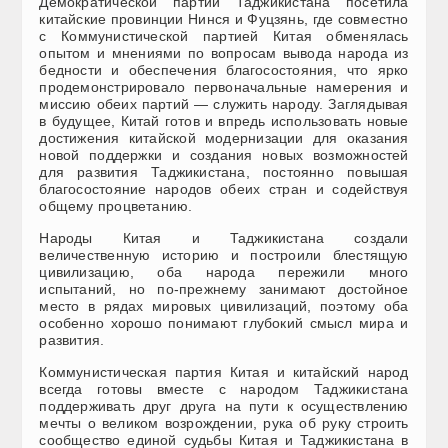
Демократической партии Таджикистана посетила
китайские провинции Нинся и Фуцзянь, где совместно
с Коммунистической партией Китая обменялась
опытом и мнениями по вопросам вывода народа из
бедности и обеспечения благосостояния, что ярко
продемонстрировало первоначальные намерения и
миссию обеих партий — служить народу. Заглядывая
в будущее, Китай готов и впредь использовать новые
достижения китайской модернизации для оказания
новой поддержки и создания новых возможностей
для развития Таджикистана, постоянно повышая
благосостояние народов обеих стран и содействуя
общему процветанию.
Народы Китая и Таджикистана создали
величественную историю и построили блестящую
цивилизацию, оба народа пережили много
испытаний, но по-прежнему занимают достойное
место в рядах мировых цивилизаций, поэтому оба
особенно хорошо понимают глубокий смысл мира и
развития.
Коммунистическая партия Китая и китайский народ
всегда готовы вместе с народом Таджикистана
поддерживать друг друга на пути к осуществлению
мечты о великом возрождении, рука об руку строить
сообщество единой судьбы Китая и Таджикистана в