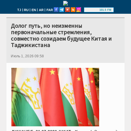
|
|
|
|
TJ
RU
EN
AR
FAR
101.5 FM
Долог путь, но неизменны
первоначальные стремления,
совместно созидаем будущее Китая и
Таджикистана
Июль 1, 2026 09:58