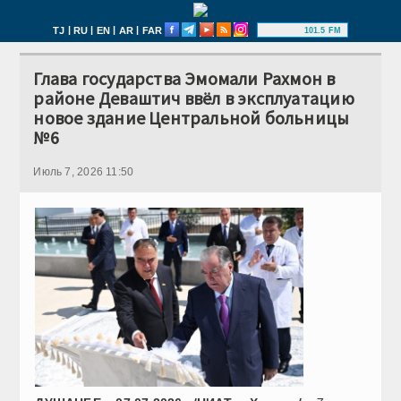
|
|
|
|
TJ
RU
EN
AR
FAR
101.5 FM
Глава государства Эмомали Рахмон в
районе Деваштич ввёл в эксплуатацию
новое здание Центральной больницы
№6
Июль 7, 2026 11:50