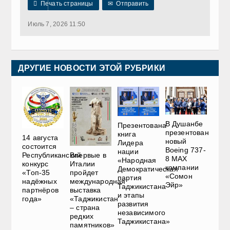

Печать страницы
✉
Отправить
Июль 7, 2026 11:50
ДРУГИЕ НОВОСТИ ЭТОЙ РУБРИКИ
В Душанбе
Презентована
презентован
книга
14 августа
новый
Лидера
состоится
Boeing 737-
нации
Впервые в
Республиканский
8 MAX
«Народная
Италии
конкурс
компании
Демократическая
пройдет
«Топ-35
«Сомон
партия
международная
надёжных
Эйр»
Таджикистана
выставка
партнёров
и этапы
«Таджикистан
года»
развития
– страна
независимого
редких
Таджикистана»
памятников»