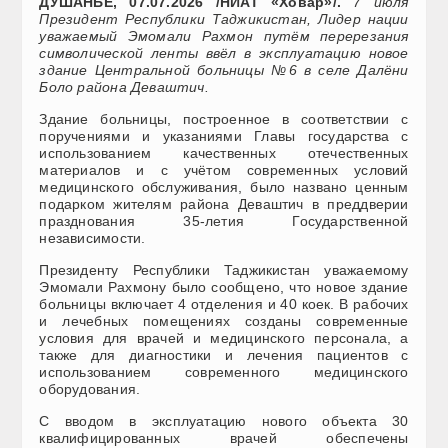
ДУШАНБЕ, 07.07.2026 /НИАТ «Ховар»/.
7 июля
Президент Республики Таджикистан, Лидер нации
уважаемый Эмомали Рахмон путём перерезания
символической ленты ввёл в эксплуатацию новое
здание Центральной больницы №6 в селе Далёни
Боло района Деваштич.
Здание больницы, построенное в соответствии с
поручениями и указаниями Главы государства с
использованием качественных отечественных
материалов и с учётом современных условий
медицинского обслуживания, было названо ценным
подарком жителям района Деваштич в преддверии
празднования 35-летия Государственной
независимости.
Президенту Республики Таджикистан уважаемому
Эмомали Рахмону было сообщено, что новое здание
больницы включает 4 отделения и 40 коек. В рабочих
и лечебных помещениях созданы современные
условия для врачей и медицинского персонала, а
также для диагностики и лечения пациентов с
использованием современного медицинского
оборудования.
С вводом в эксплуатацию нового объекта 30
квалифицированных врачей обеспечены