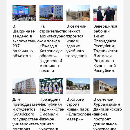
В
На
В селении
Завершился
Шахринаве
строительство
Некнот
рабочий
введено в
архитектурного
строится
визит
эксплуатацию
комплекса
новое
Президента
297
«Въезд в
здание
Республики
различных
Хатлонскую
учебного
Таджикистан
объектов
область»
заведения
Эмомали
выделено 4
Рахмона в
миллиона
Кыргызской
сомони
Республике
В Хороге
Для
Президент
В селении
строят
преподавателей
Республики
Хуррамзамин
новый парк
и студентов
Таджикистан
Дангаринского
«Благословение
Кулябского
Эмомали
района
матери»
государственного
Рахмон
построят
университета
принял
дошкольное
построят
участие в
учреждение