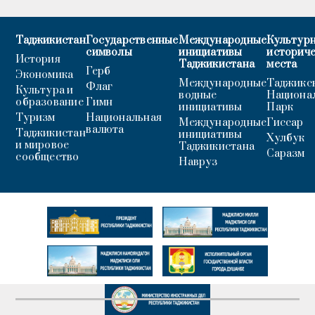
Таджикистан
Государственные
Международные
Культурн
символы
инициативы
историч
История
Таджикистана
места
Герб
Экономика
Международные
Таджикс
Флаг
Культура и
водные
Национа
образование
Гимн
инициативы
Парк
Туризм
Национальная
Международные
Гиссар
валюта
Таджикистан
инициативы
Хулбук
и мировое
Таджикистана
Саразм
сообщество
Навруз