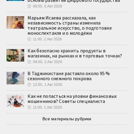
основы развития цифрового государства
🕔
09:00, 6.Авг 2026
Марьям Исаева рассказала, как
независимость страны изменила
театральное искусство, о подготовке
моноспектакля и о молодёжи
🕔
11:00, 2.Авг 2026
Как безопасно хранить продукты в
магазинах, на рынках и в торговых точках?
🕔
09:00, 2.Авг 2026
В Таджикистане растаяло около 95 %
сезонного снежного покрова
🕔
12:00, 1.Авг 2026
Как не попасться на уловки финансовых
мошенников? Советы специалиста
🕔
11:00, 1.Авг 2026
Все материалы рубрики