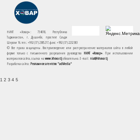
НИАТ «Ховар»: 734018, Республика
Таджикистан, г. Душанбе, проспект Саъди
Шерози 16. тел.: +992 (37) 2385217, факс: +992 (37) 2232383
© Все права защищены. Воспроизведение или распространение материалов сайта в любой
форме только с письменного разрешения руководства
НИАТ «Ховар»
. При использовании
материалов сайта, ссылка на
www.khovar.tj
обязательна. E-mail:
niat@khovar.tj
Разработка сайта:
Рекламное агентство "adMedia"
1 2 3 4 5