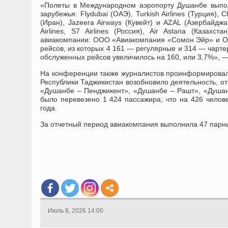
«Полеты в Международном аэропорту Душанбе выпол
зарубежья: Flydubai (ОАЭ), Turkish Airlines (Турция), Ch
(Иран), Jazeera Airways (Кувейт) и AZAL (Азербайдж
Airlines, S7 Airlines (Россия), Air Astana (Казахс
авиакомпании: ООО «Авиакомпания «Сомон Эйр» и ОА
рейсов, из которых 4 161 — регулярные и 314 — чарт
обслуженных рейсов увеличилось на 160, или 3,7%», 
На конференции также журналистов проинформировали
Республики Таджикистан возобновило деятельность, от
«Душанбе – Пенджикент», «Душанбе – Рашт», «Душан
было перевезено 1 424 пассажира, что на 426 чело
года.
За отчетный период авиакомпания выполнила 47 парных
Июль 8, 2026 14:00