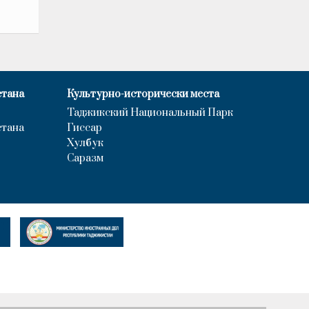
стана
Культурно-исторически места
Таджикский Национальный Парк
стана
Гиссар
Хулбук
Саразм