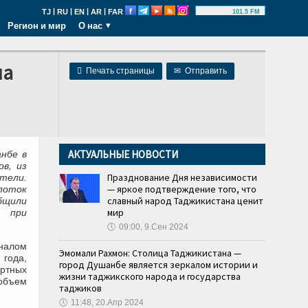
|
|
|
|
TJ
RU
EN
AR
FAR
101.5 FM
Регион и мир
О нас
на

Печать страницы
✉
Отправить
АКТУАЛЬНЫЕ НОВОСТИ
нбе в
в, из
Празднование Дня независимости
етели.
— яркое подтверждение того, что
поток
славный народ Таджикистана ценит
общили
мир
и при
🕔
09:00, 9.Сен 2024
иналом
Эмомали Рахмон: Столица Таджикистана —
года,
город Душанбе является зеркалом истории и
ортных
жизни таджикского народа и государства
объем
таджиков
🕔
11:48, 20.Апр 2024