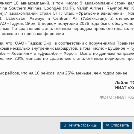
няют 18 авиакомпаний, в том числе: 9 авиакомпаний стран да
ina Southern Airlines, LoongAir (КНР), Varish Airlines, Raymon Air, K
ан);7 авиакомпаний стран СНГ: Utair, «Уральские авиалинии», No
тан), Uzbekistan Airways и Centrum Air (Узбекистан); 2 отечест
О «Таджик Эйр». В первом полугодии 2026 года было обслужено
ерные. По сравнению с аналогичным периодом прошлого года коли
— сказано на пресс-конференции.
, что ОАО «Таджик Эйр» в соответствии с поручениями Правите
крыв несколько внутренних маршрутов, в том числе: «Душанбе – К
бе – Ховалинг» и «Душанбе – Хорог». Всего по данным направ
век, или 23%, меньше по сравнению с аналогичным периодом пр
 рейсов, что на 16 рейсов, или 25%, меньше, чем годом ранее.
Лайло Т
НИАТ «Х
ФОТО: НИАТ «Х

Печать страницы
✉
Отправить