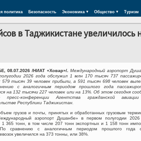
я политика
Безопасность
Экономика
Общество
Туризм
сов в Таджикистане увеличилось 
, 08.07.2026 /НИАТ «Ховар»/.
Международный аэропорт Душа
полугодии 2026 года обслужил 1 млн 170 тысяч 737 пассажиро
 579 тысяч 39 человек прибыли, а 591 тысяч 698 человек выл
внению с аналогичным периодом прошлого года пассажиро
лся на 132 тысячи 227 человек или на 13%. Об этом сегодня со
 пресс-конференции Агентства гражданской авиаци
льстве Республики Таджикистан.
бъем грузов и почты, принятых и обработанных грузовым терм
ждународный аэропорт Душанбе» в первом полугодии 2026 
 1 365 тонн, в том числе 207 тонн экспортных и 1 158 тонн имп
. По сравнению с аналогичным периодом прошлого года 
евозок увеличился на 373 тонны, или 38%.