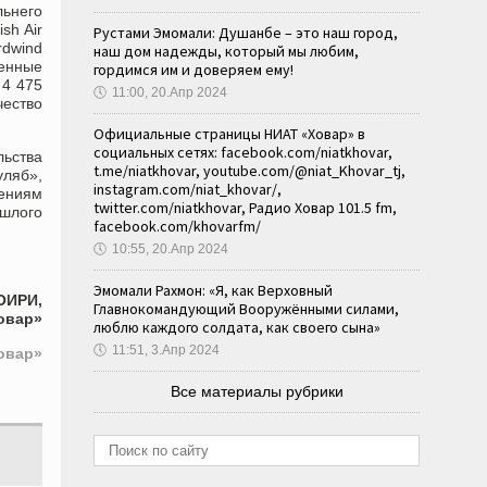
льнего
ish Air
Рустами Эмомали: Душанбе – это наш город,
rdwind
наш дом надежды, который мы любим,
венные
гордимся им и доверяем ему!
 4 475
🕔
11:00, 20.Апр 2024
чество
Официальные страницы НИАТ «Ховар» в
социальных сетях: facebook.com/niatkhovar,
льства
t.me/niatkhovar, youtube.com/@niat_Khovar_tj,
уляб»,
instagram.com/niat_khovar/,
лениям
twitter.com/niatkhovar, Радио Ховар 101.5 fm,
ошлого
facebook.com/khovarfm/
🕔
10:55, 20.Апр 2024
Эмомали Рахмон: «Я, как Верховный
ОИРИ,
Главнокомандующий Вооружёнными силами,
овар»
люблю каждого солдата, как своего сына»
🕔
11:51, 3.Апр 2024
овар»
Все материалы рубрики