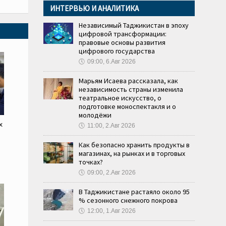
ИНТЕРВЬЮ И АНАЛИТИКА
Независимый Таджикистан в эпоху
цифровой трансформации:
правовые основы развития
цифрового государства
🕔
09:00, 6.Авг 2026
Марьям Исаева рассказала, как
независимость страны изменила
театральное искусство, о
подготовке моноспектакля и о
молодёжи
х
🕔
11:00, 2.Авг 2026
Как безопасно хранить продукты в
магазинах, на рынках и в торговых
точках?
🕔
09:00, 2.Авг 2026
В Таджикистане растаяло около 95
% сезонного снежного покрова
🕔
12:00, 1.Авг 2026