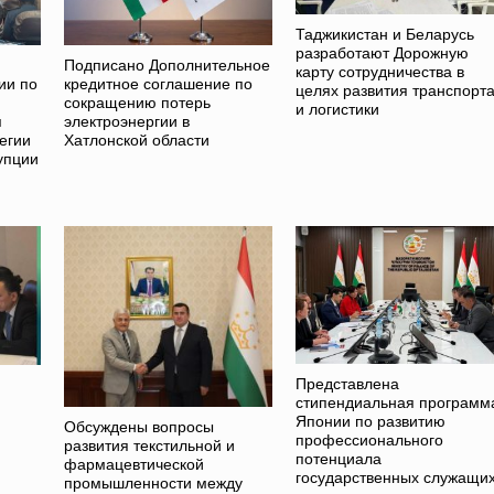
Таджикистан и Беларусь
разработают Дорожную
Подписано Дополнительное
карту сотрудничества в
ии по
кредитное соглашение по
целях развития транспорт
сокращению потерь
и логистики
я
электроэнергии в
егии
Хатлонской области
упции
Представлена
стипендиальная программ
Японии по развитию
Обсуждены вопросы
профессионального
развития текстильной и
потенциала
фармацевтической
государственных служащи
промышленности между