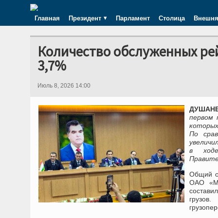
Главная
Президент
Парламент
Столица
Внешня
Количество обслуженных рей
3,7%
Июль 8, 2026 14:00
ДУШАНБЕ
первом 
которых
По сра
увеличи
в ходе
Правите
Общий о
ОАО «Ме
составил
грузов
грузопер