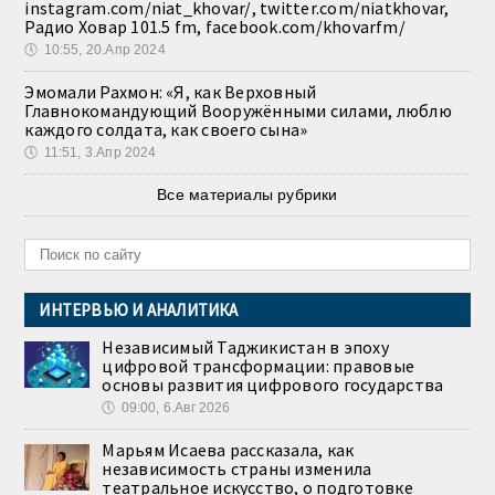
instagram.com/niat_khovar/, twitter.com/niatkhovar,
Радио Ховар 101.5 fm, facebook.com/khovarfm/
🕔
10:55, 20.Апр 2024
Эмомали Рахмон: «Я, как Верховный
Главнокомандующий Вооружёнными силами, люблю
каждого солдата, как своего сына»
🕔
11:51, 3.Апр 2024
Все материалы рубрики
ИНТЕРВЬЮ И АНАЛИТИКА
Независимый Таджикистан в эпоху
цифровой трансформации: правовые
основы развития цифрового государства
🕔
09:00, 6.Авг 2026
Марьям Исаева рассказала, как
независимость страны изменила
театральное искусство, о подготовке