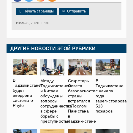

Печать страницы
✉
Отправить
Июль 8, 2026 11:30
ДРУГИЕ НОВОСТИ ЭТОЙ РУБРИКИ
В
Между
Секретарь
В
Таджикистане
Таджикистаном
Совета
Таджикистане
будет
и Китаем
безопасности
с начала
внедрена
обсуждены
страны
года
система e-
вопросы
встретился
зарегистрировано
Phyto
сотрудничества
с Послом
513
в сфере
Пакистана
пожаров
борьбы с
в
преступностью
Таджикистане