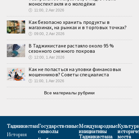
моноспектакля и о молодёжи
🕔
11:00, 2.Авг 2026
Как безопасно хранить продукты в
магазинах, на рынках и в торговых точках?
🕔
09:00, 2.Авг 2026
В Таджикистане растаяло около 95 %
сезонного снежного покрова
🕔
12:00, 1.Авг 2026
Как не попасться на уловки финансовых
мошенников? Советы специалиста
🕔
11:00, 1.Авг 2026
Все материалы рубрики
Таджикистан
Государственные
Международные
Культурн
символы
инициативы
историч
История
Таджикистана
места