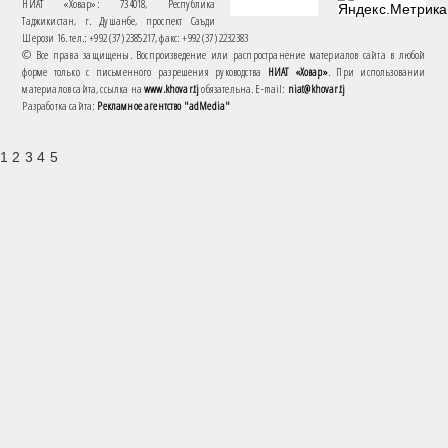
НИАТ «Ховар»: 734018, Республика
Таджикистан, г. Душанбе, проспект Саъди
Шерози 16. тел.: +992 (37) 2385217, факс: +992 (37) 2232383
© Все права защищены. Воспроизведение или распространение материалов сайта в любой
форме только с письменного разрешения руководства
НИАТ «Ховар»
. При использовании
материалов сайта, ссылка на
www.khovar.tj
обязательна. E-mail:
niat@khovar.tj
Разработка сайта:
Рекламное агентство "adMedia"
1 2 3 4 5