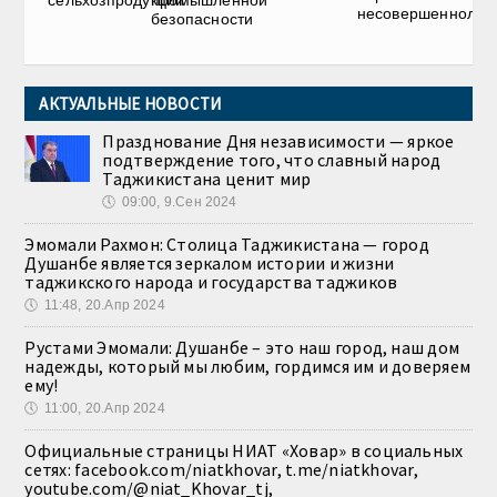
сельхозпродукции
промышленной
несовершеннолет
безопасности
АКТУАЛЬНЫЕ НОВОСТИ
Празднование Дня независимости — яркое
подтверждение того, что славный народ
Таджикистана ценит мир
🕔
09:00, 9.Сен 2024
Эмомали Рахмон: Столица Таджикистана — город
Душанбе является зеркалом истории и жизни
таджикского народа и государства таджиков
🕔
11:48, 20.Апр 2024
Рустами Эмомали: Душанбе – это наш город, наш дом
надежды, который мы любим, гордимся им и доверяем
ему!
🕔
11:00, 20.Апр 2024
Официальные страницы НИАТ «Ховар» в социальных
сетях: facebook.com/niatkhovar, t.me/niatkhovar,
youtube.com/@niat_Khovar_tj,