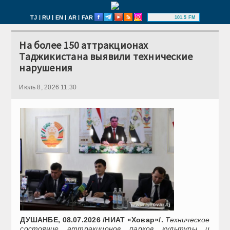
|
|
|
|
TJ
RU
EN
AR
FAR
101.5 FM
На более 150 аттракционах
Таджикистана выявили технические
нарушения
Июль 8, 2026 11:30
ДУШАНБЕ, 08.07.2026 /НИАТ «Ховар»/.
Техническое
состояние аттракционов парков культуры и