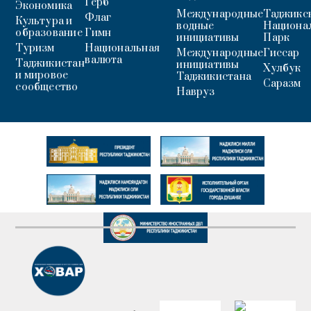
Герб
Экономика
Международные
Таджикс
Флаг
Культура и
водные
Национа
образование
Гимн
инициативы
Парк
Туризм
Национальная
Международные
Гиссар
валюта
Таджикистан
инициативы
Хулбук
и мировое
Таджикистана
Саразм
сообщество
Навруз