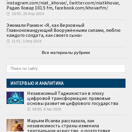
instagram.com/niat_khovar/, twitter.com/niatkhovar,
Радио Ховар 101.5 fm, facebook.com/khovarfm/
🕔
10:55, 20.Апр 2024
Эмомали Рахмон: «Я, как Верховный
Главнокомандующий Вооружёнными силами, люблю
каждого солдата, как своего сына»
🕔
11:51, 3.Апр 2024
Все материалы рубрики
ИНТЕРВЬЮ И АНАЛИТИКА
Независимый Таджикистан в эпоху
цифровой трансформации: правовые
основы развития цифрового государства
🕔
09:00, 6.Авг 2026
Марьям Исаева рассказала, как
независимость страны изменила
театральное искусство, о подготовке