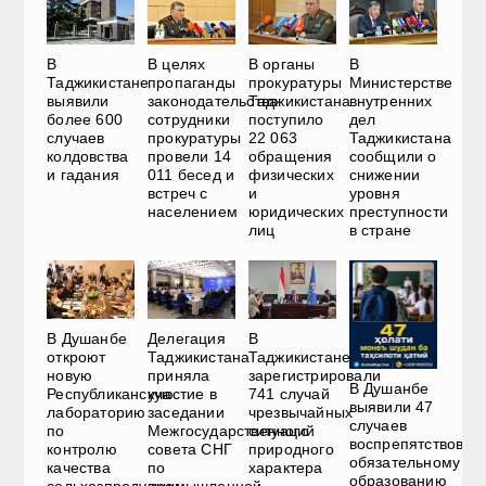
В
В
В целях
В органы
Министерстве
Таджикистане
пропаганды
прокуратуры
внутренних
выявили
законодательства
Таджикистана
дел
более 600
сотрудники
поступило
Таджикистана
случаев
прокуратуры
22 063
сообщили о
колдовства
провели 14
обращения
снижении
и гадания
011 бесед и
физических
уровня
встреч с
и
преступности
населением
юридических
в стране
лиц
В Душанбе
Делегация
В
откроют
Таджикистана
Таджикистане
новую
приняла
зарегистрировали
В Душанбе
Республиканскую
участие в
741 случай
выявили 47
лабораторию
заседании
чрезвычайных
случаев
по
Межгосударственного
ситуаций
воспрепятствован
контролю
совета СНГ
природного
обязательному
качества
по
характера
образованию