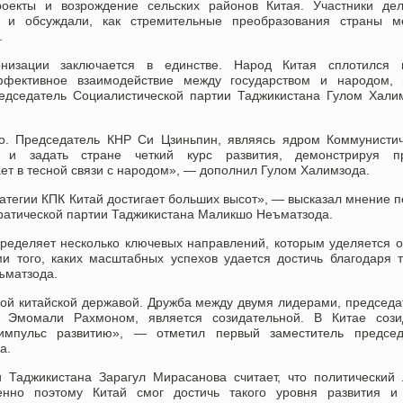
проекты и возрождение сельских районов Китая.
У
частники де
й и обсуждали, как стремительные преобразования страны м
.
низации заключается в единстве. Народ Китая сплотился в
фективное взаимодействие между государством и народом, 
едседатель Социалистической партии Таджикистана Гулом Хали
во. Председатель КНР Си Цзиньпин, являясь ядром Коммунисти
во и задать стране четкий курс
развития, демонстрируя п
ет в тесной связи с народом
»
, — дополнил Гулом Халимзода.
атегии КПК Китай достигает больших высот
»
, —
высказал мнение
п
ратической партии Таджикистана Маликшо Неъматзода.
ределяет несколько ключевых направлений, которым уделяется 
и того, каких масштабных успехов удается достичь благодаря 
матзода.
икой китайской державой. Дружба между двумя лидерами, председ
 Эмомали Рахмоном, является созидательной. В Китае сози
мпульс развитию
»
, — отметил первый заместитель председ
а.
 Таджикистана Зарагул Мирасанова считает, что политический
нно поэтому Китай смог достичь такого уровня развития и 