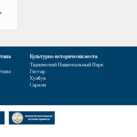
е
стана
Культурно-исторически места
Таджикский Национальный Парк
стана
Гиссар
Хулбук
Саразм