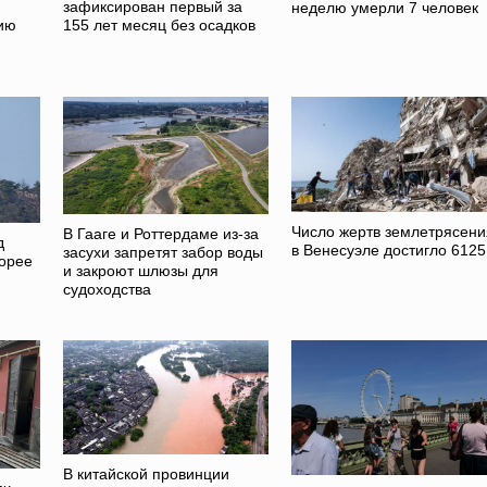
зафиксирован первый за
неделю умерли 7 человек
ию
155 лет месяц без осадков
Число жертв землетрясени
В Гааге и Роттердаме из-за
д
в Венесуэле достигло 6125
засухи запретят забор воды
орее
и закроют шлюзы для
судоходства
В китайской провинции