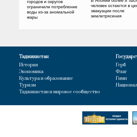
В Японии более 8 тыс
городов и округов
человек остаются в це
ограничили потребление
эвакуации после
воды из-за аномальной
землетрясения
жары
Таджикистан
Государс
История
Герб
Экономика
Флаг
Культура и образование
Гимн
Туризм
Национал
Таджикистан и мировое сообщество