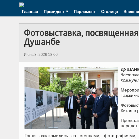
Главная
Президент
Парламент
Столица
Внешня
Фотовыставка, посвященная 
Душанбе
Июль 3, 2026 18:00
ДУШАНБ
дости
коммуни
Меропри
Таджики
Фотовыс
Китая в 
Предста
передать
Гости
ознакомились со
стенд
ами
, фотографи
ями
,