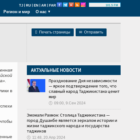
|
|
|
|
TJ
RU
EN
AR
FAR
101.5 FM
Регион и мир
О нас

Печать страницы
✉
Отправить
АКТУАЛЬНЫЕ НОВОСТИ
енная
ской
Празднование Дня независимости
уа
»
.
— яркое подтверждение того, что
блики
в
славный народ Таджикистана ценит
мир
🕔
09:00, 9.Сен 2024
успехи
Эмомали Рахмон: Столица Таджикистана —
город Душанбе является зеркалом истории и
 чтобы
жизни таджикского народа и государства
таджиков
енные
🕔
11:48, 20.Апр 2024