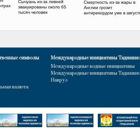
яч
Сычуань из-за ливней
Смертность из-за жары в
нтрах
эвакуированы около 65
Англии грозит
тысяч человек
антирекордом уже в август
твенные символы
Международные инициативы Таджики
Международные водные инициативы
Международные инициативы Таджики
Навруз
ьная валюта