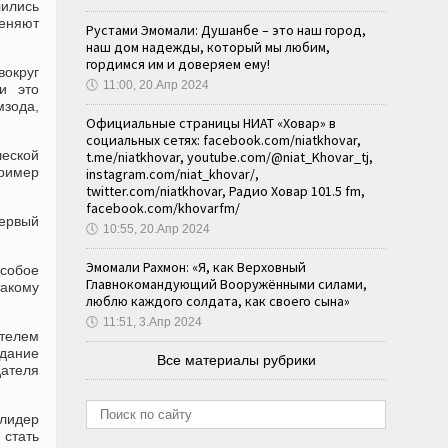
лились
еняют
Рустами Эмомали: Душанбе – это наш город,
наш дом надежды, который мы любим,
гордимся им и доверяем ему!
округ
🕔
11:00, 20.Апр 2024
и это
мзода,
Официальные страницы НИАТ «Ховар» в
социальных сетях: facebook.com/niatkhovar,
ческой
t.me/niatkhovar, youtube.com/@niat_Khovar_tj,
ример
instagram.com/niat_khovar/,
twitter.com/niatkhovar, Радио Ховар 101.5 fm,
facebook.com/khovarfm/
ервый
🕔
10:55, 20.Апр 2024
Эмомали Рахмон: «Я, как Верховный
особое
Главнокомандующий Вооружёнными силами,
такому
люблю каждого солдата, как своего сына»
🕔
11:51, 3.Апр 2024
ателем
дание
Все материалы рубрики
ателя
 лидер
стать