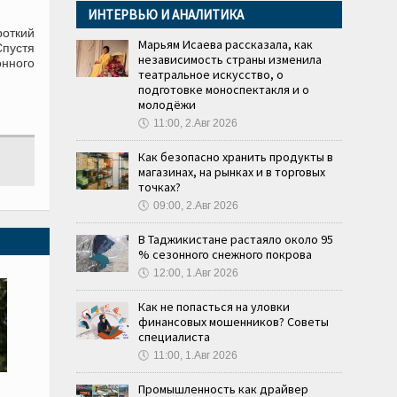
ИНТЕРВЬЮ И АНАЛИТИКА
роткий
Марьям Исаева рассказала, как
Спустя
независимость страны изменила
онного
театральное искусство, о
подготовке моноспектакля и о
молодёжи
🕔
11:00, 2.Авг 2026
Как безопасно хранить продукты в
магазинах, на рынках и в торговых
точках?
🕔
09:00, 2.Авг 2026
В Таджикистане растаяло около 95
% сезонного снежного покрова
🕔
12:00, 1.Авг 2026
Как не попасться на уловки
финансовых мошенников? Советы
специалиста
🕔
11:00, 1.Авг 2026
Промышленность как драйвер