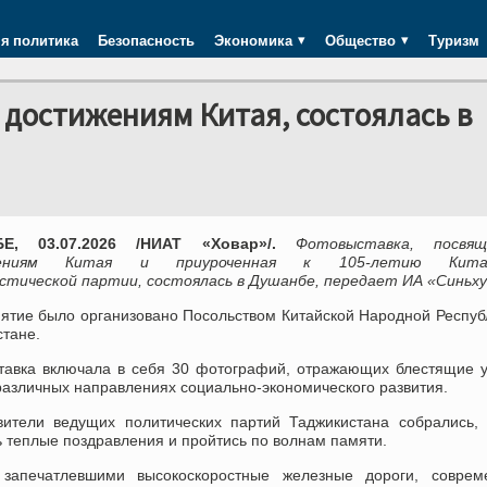
я политика
Безопасность
Экономика
Общество
Туризм
достижениям Китая, состоялась в
Е, 03.07.2026 /НИАТ «Ховар»/.
Фотовыставка, посвящ
жениям
Китая
и приуроченная к 105-летию Китай
стической партии, состоялась в Душанбе, передает ИА
«
Синьх
ятие было организовано
П
осольством
Китайской Народной Респу
стане.
тавка включ
а
ла в себя 30 фотографий, отражающих блестящие 
различных направлениях социально-экономического развития.
вители ведущих политических партий Таджикистана собрались,
 теплые поздравления и пройтись по волнам памяти.
 запечатлевши
ми
высокоскоростные железные дороги, соврем