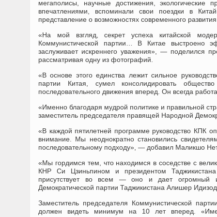
мегаполисы, научные достижения, экологические 
впечатлениями, вспоминали свои поездки в Кита
представление о возможностях современного развития
«
На мой взгляд, секрет успеха китайской модер
Коммунистической партии… В Китае выстроено эф
заслуживает искреннего уважения
»
, — поделился пр
рассматривая одну из фотографий.
«
В основе этого единства лежит сильное руководст
партии Китая, сумел консолидировать общест
последовательного движения вперед. Он всегда работа
«
Именно благодаря мудрой политике и правильной стр
заместитель председателя правящей Народной Демок
«
В каждой пятилетней программе руководство КПК оп
внимание. Мы неоднократно становились свидетелям
последовательному подходу
»
, — добавил
Маликшо
Неъ
«
Мы гордимся тем, что находимся в соседстве с вел
КНР Си Цзиньпином и президентом Таджикистана
присутствует во всем — оно и дает огромный и
Демократической партии Таджикистана Алишер Идизод
Заместитель председателя Коммунистической партии
должен видеть минимум на 10 лет вперед.
«
Име