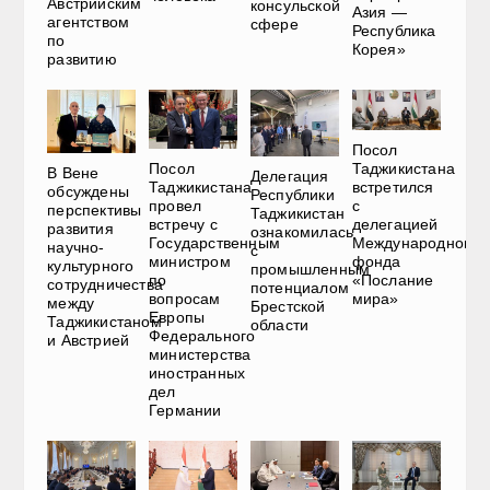
Австрийским
консульской
Азия —
агентством
сфере
Республика
по
Корея»
развитию
Посол
Посол
Таджикистана
В Вене
Делегация
Таджикистана
встретился
обсуждены
Республики
провел
с
перспективы
Таджикистан
встречу с
делегацией
развития
ознакомилась
Государственным
Международного
научно-
с
министром
фонда
культурного
промышленным
по
«Послание
сотрудничества
потенциалом
вопросам
мира»
между
Брестской
Европы
Таджикистаном
области
Федерального
и Австрией
министерства
иностранных
дел
Германии