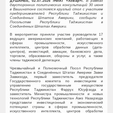
ДУШАНБЕ, 02.07.2026 /НИАТ «Ховар»/.
В рамках
двусторонних политических консультаций 30 июня
в Вашингтоне состоялся круглый стол с участием
предпринимателей Республики Таджикистан и
Соединённых Штатов Америки, сообщили в
Посольстве Республики Таджикистан в
Соединённых Штатах Америки.
В мероприятии приняли участие руководители 17
ведущих американских компаний, работающих в
сферах промышленности, искусственного
интеллекта, центров обработки данных (дата-
центров), инвестиций, авиации, банковского дела,
торговли, образования, обороны и услуг, а также
члены таджикской делегации.
Чрезвычайный и Полномочный Посол Республики
Таджикистан в Соединённых Штатах Америки Завки
Завкизода, первый заместитель председателя
Государственного комитета по инвестициям и
управлению государственным имуществом
Республики Таджикистан Фаррух Юсуфзода и
заместитель Министра промышленности и новых
технологий Республики Таджикистан Азиз Назарзода
представили инвестиционный и экономический
потенциал страны в сферах промышленности,
искусственного интеллекта, центров обработки