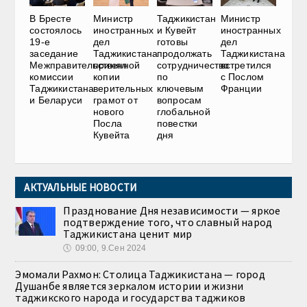
В Бресте
Министр
Таджикистан
Министр
состоялось
иностранных
и Кувейт
иностранных
19-е
дел
готовы
дел
заседание
Таджикистана
продолжать
Таджикистана
Межправительственной
принял
сотрудничество
встретился
комиссии
копии
по
с Послом
Таджикистана
верительных
ключевым
Франции
и Беларуси
грамот от
вопросам
нового
глобальной
Посла
повестки
Кувейта
дня
АКТУАЛЬНЫЕ НОВОСТИ
Празднование Дня независимости — яркое
подтверждение того, что славный народ
Таджикистана ценит мир
🕔
09:00, 9.Сен 2024
Эмомали Рахмон: Столица Таджикистана — город
Душанбе является зеркалом истории и жизни
таджикского народа и государства таджиков