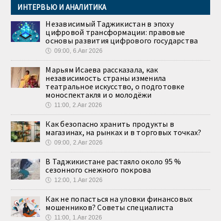
ИНТЕРВЬЮ И АНАЛИТИКА
Независимый Таджикистан в эпоху
цифровой трансформации: правовые
основы развития цифрового государства
🕔
09:00, 6.Авг 2026
Марьям Исаева рассказала, как
независимость страны изменила
театральное искусство, о подготовке
моноспектакля и о молодёжи
🕔
11:00, 2.Авг 2026
Как безопасно хранить продукты в
магазинах, на рынках и в торговых точках?
🕔
09:00, 2.Авг 2026
В Таджикистане растаяло около 95 %
сезонного снежного покрова
🕔
12:00, 1.Авг 2026
Как не попасться на уловки финансовых
мошенников? Советы специалиста
🕔
11:00, 1.Авг 2026