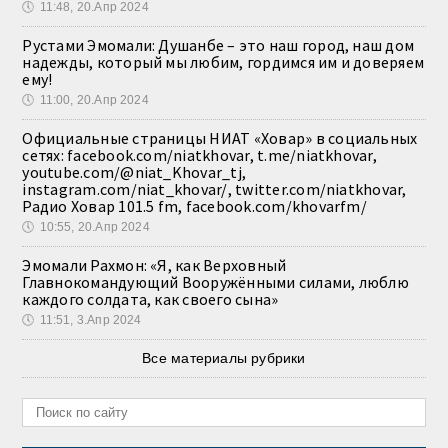
🕔
11:48, 20.Апр 2024
Рустами Эмомали: Душанбе – это наш город, наш дом
надежды, который мы любим, гордимся им и доверяем
ему!
🕔
11:00, 20.Апр 2024
Официальные страницы НИАТ «Ховар» в социальных
сетях: facebook.com/niatkhovar, t.me/niatkhovar,
youtube.com/@niat_Khovar_tj,
instagram.com/niat_khovar/, twitter.com/niatkhovar,
Радио Ховар 101.5 fm, facebook.com/khovarfm/
🕔
10:55, 20.Апр 2024
Эмомали Рахмон: «Я, как Верховный
Главнокомандующий Вооружёнными силами, люблю
каждого солдата, как своего сына»
🕔
11:51, 3.Апр 2024
Все материалы рубрики