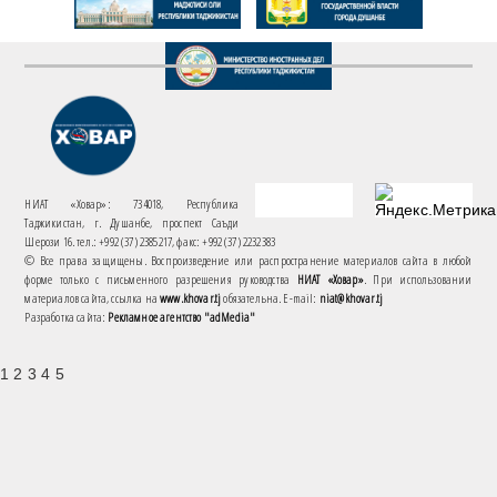
НИАТ «Ховар»: 734018, Республика
Таджикистан, г. Душанбе, проспект Саъди
Шерози 16. тел.: +992 (37) 2385217, факс: +992 (37) 2232383
© Все права защищены. Воспроизведение или распространение материалов сайта в любой
форме только с письменного разрешения руководства
НИАТ «Ховар»
. При использовании
материалов сайта, ссылка на
www.khovar.tj
обязательна. E-mail:
niat@khovar.tj
Разработка сайта:
Рекламное агентство "adMedia"
1 2 3 4 5