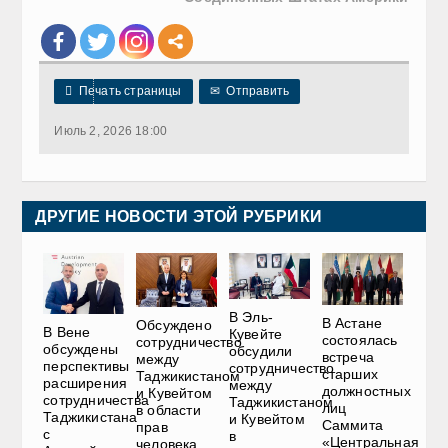

Печать страницы
✉
Отправить
Июль 2, 2026 18:00
ДРУГИЕ НОВОСТИ ЭТОЙ РУБРИКИ
В Эль-
В Астане
Обсуждено
В Вене
Кувейте
состоялась
сотрудничество
обсуждены
обсудили
встреча
между
перспективы
сотрудничество
старших
Таджикистаном
расширения
между
должностных
и Кувейтом
сотрудничества
Таджикистаном
лиц
в области
Таджикистана
и Кувейтом
Саммита
прав
с
в
«Центральная
человека