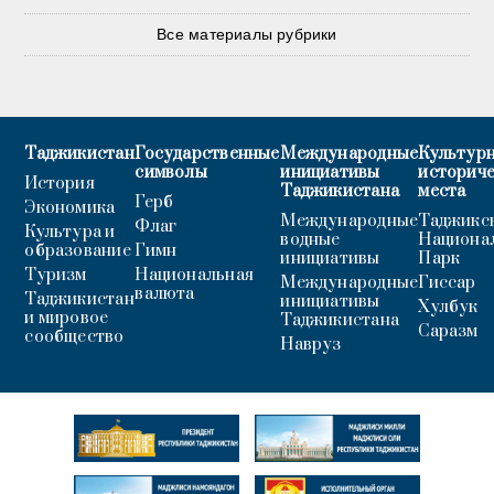
Все материалы рубрики
Таджикистан
Государственные
Международные
Культурн
символы
инициативы
историч
История
Таджикистана
места
Герб
Экономика
Международные
Таджикс
Флаг
Культура и
водные
Национа
образование
Гимн
инициативы
Парк
Туризм
Национальная
Международные
Гиссар
валюта
Таджикистан
инициативы
Хулбук
и мировое
Таджикистана
Саразм
сообщество
Навруз