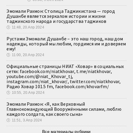
Эмомали Рахмон: Столица Таджикистана — город
Душанбе является зеркалом истории и жизни
таджикского народа и государства таджиков
🕔
11:48, 20.Апр 2024
Рустами Эмомали: Душанбе – это наш город, наш дом
надежды, который мы любим, гордимся им и доверяем
ему!
🕔
11:00, 20.Апр 2024
Официальные страницы НИАТ «Ховар» в социальных
сетях: facebook.com/niatkhovar, t.me/niatkhovar,
youtube.com/@niat_Khovar_tj,
instagram.com/niat_khovar/, twitter.com/niatkhovar,
Радио Ховар 101.5 fm, facebook.com/khovarfm/
🕔
10:55, 20.Апр 2024
Эмомали Рахмон: «Я, как Верховный
Главнокомандующий Вооружёнными силами, люблю
каждого солдата, как своего сына»
🕔
11:51, 3.Апр 2024
Все материалы рубрики