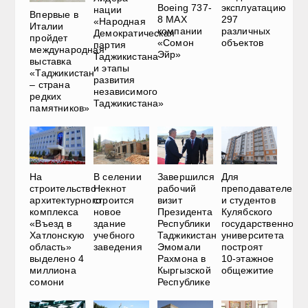
Boeing 737-
эксплуатацию
нации
Впервые в
8 MAX
297
«Народная
Италии
компании
различных
Демократическая
пройдет
«Сомон
объектов
партия
международная
Эйр»
Таджикистана
выставка
и этапы
«Таджикистан
развития
– страна
независимого
редких
Таджикистана»
памятников»
На
В селении
Завершился
Для
строительство
Некнот
рабочий
преподавателей
архитектурного
строится
визит
и студентов
комплекса
новое
Президента
Кулябского
«Въезд в
здание
Республики
государственного
Хатлонскую
учебного
Таджикистан
университета
область»
заведения
Эмомали
построят
выделено 4
Рахмона в
10-этажное
миллиона
Кыргызской
общежитие
сомони
Республике