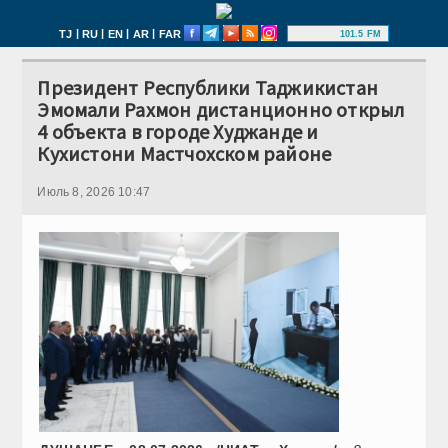
|
|
|
|
TJ
RU
EN
AR
FAR
101.5 FM
Президент Республики Таджикистан
Эмомали Рахмон дистанционно открыл
4 объекта в городе Худжанде и
Кухистони Мастчохском районе
Июль 8, 2026 10:47