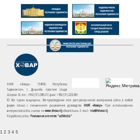
НИАТ «Ховар»: 734018, Республика
Таджикистан, г. Душанбе, проспект Саъди
Шерози 16. тел.: +992 (37) 2385217, факс: +992 (37) 2232383
© Все права защищены. Воспроизведение или распространение материалов сайта в любой
форме только с письменного разрешения руководства
НИАТ «Ховар»
. При использовании
материалов сайта, ссылка на
www.khovar.tj
обязательна. E-mail:
niat@khovar.tj
Разработка сайта:
Рекламное агентство "adMedia"
1 2 3 4 5