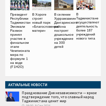
В
В Хороге
Президент
В селении
Таджикистане
строят
Республики
Хуррамзамин
осуществляют
новый парк
Таджикистан
Дангаринского
деятельность
«Благословение
Эмомали
района
более 187
матери»
Рахмон
построят
учреждений
принял
дошкольное
нового типа
участие в
учреждение
финальном
на 300
этапе
детей
Чемпионата
мира по
формуле 1
на воде
(F1H2O)
АКТУАЛЬНЫЕ НОВОСТИ
Празднование Дня независимости — яркое
подтверждение того, что славный народ
Таджикистана ценит мир
🕔
09:00, 9.Сен 2024