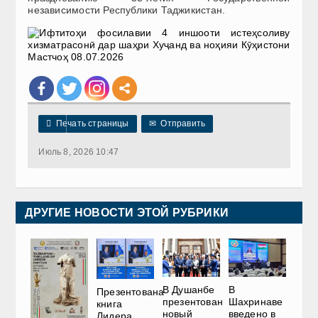
независимости Республики Таджикистан.

Печать страницы
✉
Отправить
Июль 8, 2026 10:47
ДРУГИЕ НОВОСТИ ЭТОЙ РУБРИКИ
В Душанбе
В
Презентована
презентован
Шахринаве
книга
новый
введено в
Лидера