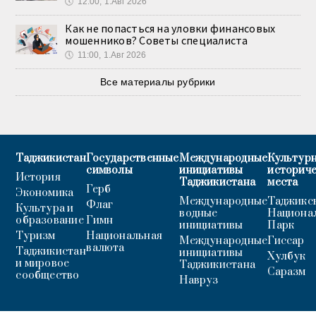
🕔
12:00, 1.Авг 2026
Как не попасться на уловки финансовых
мошенников? Советы специалиста
🕔
11:00, 1.Авг 2026
Все материалы рубрики
Таджикистан
Государственные
Международные
Культурн
символы
инициативы
историч
История
Таджикистана
места
Герб
Экономика
Международные
Таджикс
Флаг
Культура и
водные
Национа
образование
Гимн
инициативы
Парк
Туризм
Национальная
Международные
Гиссар
валюта
Таджикистан
инициативы
Хулбук
и мировое
Таджикистана
Саразм
сообщество
Навруз