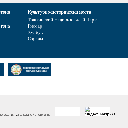
стана
Культурно-исторически места
Таджикский Национальный Парк
стана
Гиссар
Хулбук
Саразм
пользовании материалов сайта, ссылка на