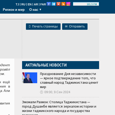
|
|
|
|
TJ
RU
EN
AR
FAR
101.5 FM
Регион и мир
О нас

Печать страницы
✉
Отправить
АКТУАЛЬНЫЕ НОВОСТИ
идент
ровёл
Празднование Дня независимости
ом.
— яркое подтверждение того, что
н ещё
славный народ Таджикистана ценит
ния в
мир
да Али
🕔
09:00, 9.Сен 2024
Эмомали Рахмон: Столица Таджикистана —
звития
город Душанбе является зеркалом истории и
жизни таджикского народа и государства