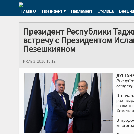
Главная
Президент
Парламент
Столица
Внешня
Президент Республики Тадж
встречу с Президентом Исл
Пезешкияном
Июль 3, 2026 13:12
ДУШАНБЕ
Республ
встречу
В начал
раз выр
связи с
Хаменеи
В продо
многогр