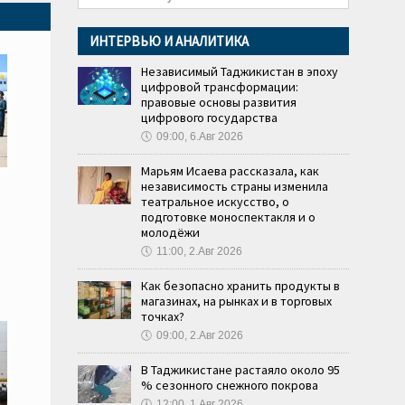
ИНТЕРВЬЮ И АНАЛИТИКА
Независимый Таджикистан в эпоху
цифровой трансформации:
правовые основы развития
цифрового государства
🕔
09:00, 6.Авг 2026
Марьям Исаева рассказала, как
независимость страны изменила
театральное искусство, о
подготовке моноспектакля и о
молодёжи
🕔
11:00, 2.Авг 2026
Как безопасно хранить продукты в
магазинах, на рынках и в торговых
точках?
🕔
09:00, 2.Авг 2026
В Таджикистане растаяло около 95
% сезонного снежного покрова
🕔
12:00, 1.Авг 2026