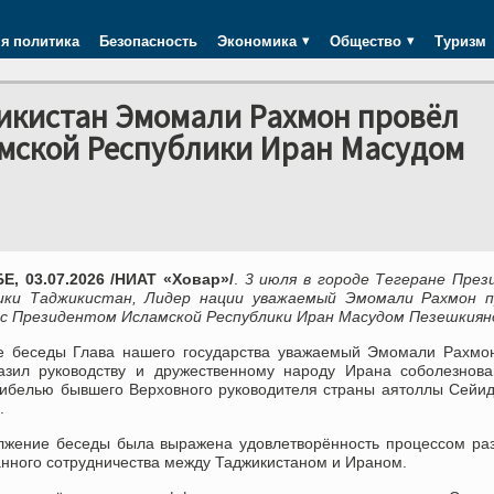
я политика
Безопасность
Экономика
Общество
Туризм
икистан Эмомали Рахмон провёл
амской Республики Иран Масудом
, 03.07.2026 /НИАТ «Ховар»/
.
3 июля в городе Тегеране През
ики Таджикистан, Лидер нации уважаемый Эмомали Рахмон п
 с Президентом Исламской Республики Иран Масудом Пезешкиян
е беседы Глава нашего государства уважаемый Эмомали Рахмо
азил руководству и дружественному народу Ирана соболезнова
 гибелью бывшего Верховного руководителя страны аятоллы Сейи
.
лжение беседы была выражена удовлетворённость процессом ра
анного сотрудничества между Таджикистаном и Ираном.