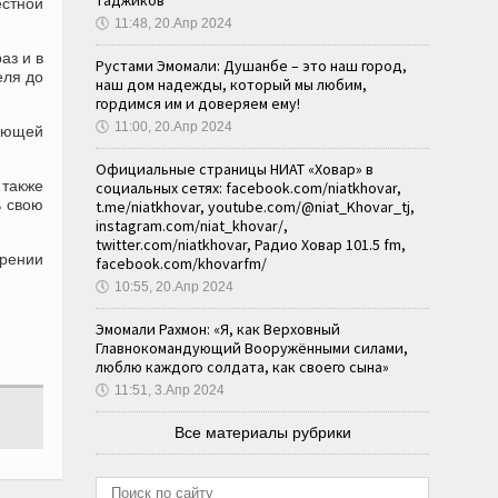
таджиков
тной
🕔
11:48, 20.Апр 2024
аз и в
Рустами Эмомали: Душанбе – это наш город,
еля до
наш дом надежды, который мы любим,
гордимся им и доверяем ему!
🕔
11:00, 20.Апр 2024
вающей
Официальные страницы НИАТ «Ховар» в
 также
социальных сетях: facebook.com/niatkhovar,
ь свою
t.me/niatkhovar, youtube.com/@niat_Khovar_tj,
instagram.com/niat_khovar/,
twitter.com/niatkhovar, Радио Ховар 101.5 fm,
рении
facebook.com/khovarfm/
🕔
10:55, 20.Апр 2024
Эмомали Рахмон: «Я, как Верховный
Главнокомандующий Вооружёнными силами,
люблю каждого солдата, как своего сына»
🕔
11:51, 3.Апр 2024
Все материалы рубрики