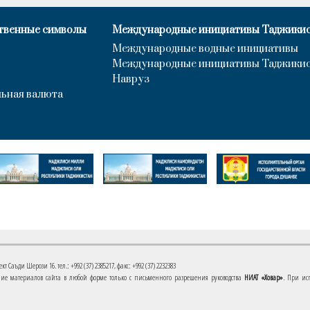
твенные символы
Международные инициативы Таджики
Международные водные инициативы
Международные инициативы Таджики
Навруз
ьная валюта
 Саъди Шерози 16. тел.: +992 (37) 2385217, факс: +992 (37) 2232383
е материалов сайта в любой форме только с письменного разрешения руководства
НИАТ «Ховар»
. При ис