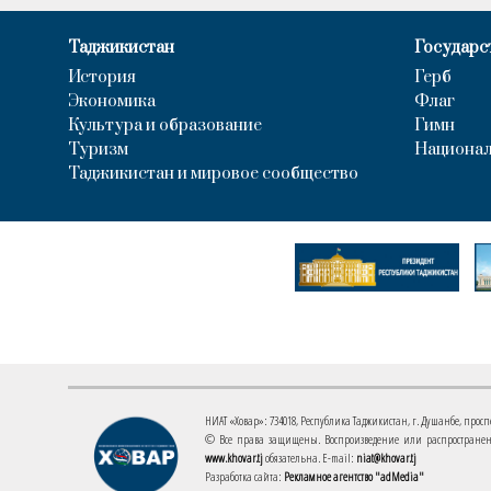
Таджикистан
Государс
История
Герб
Экономика
Флаг
Культура и образование
Гимн
Туризм
Национал
Таджикистан и мировое сообщество
НИАТ «Ховар»: 734018, Республика Таджикистан, г. Душанбе, проспект
© Все права защищены. Воспроизведение или распространени
www.khovar.tj
обязательна. E-mail:
niat@khovar.tj
Разработка сайта:
Рекламное агентство "adMedia"