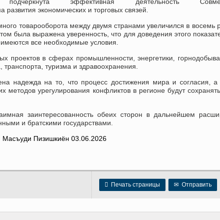
подчёркнута эффективная деятельность Совмес
 развития экономических и торговых связей.
много товарооборота между двумя странами увеличился в восемь р
этом была выражена уверенность, что для доведения этого показат
 имеются все необходимые условия.
ых проектов в сферах промышленности, энергетики, горнодобы
а, транспорта, туризма и здравоохранения.
на надежда на то, что процесс достижения мира и согласия, а
х методов урегулирования конфликтов в регионе будут сохранят
заимная заинтересованность обеих сторон в дальнейшем расши
нными и братскими государствами.

Печать страницы
✉
Отправить