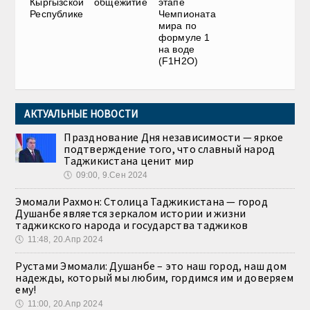
Кыргызской
общежитие
этапе
Республике
Чемпионата
мира по
формуле 1
на воде
(F1H2O)
АКТУАЛЬНЫЕ НОВОСТИ
Празднование Дня независимости — яркое
подтверждение того, что славный народ
Таджикистана ценит мир
🕔
09:00, 9.Сен 2024
Эмомали Рахмон: Столица Таджикистана — город
Душанбе является зеркалом истории и жизни
таджикского народа и государства таджиков
🕔
11:48, 20.Апр 2024
Рустами Эмомали: Душанбе – это наш город, наш дом
надежды, который мы любим, гордимся им и доверяем
ему!
🕔
11:00, 20.Апр 2024