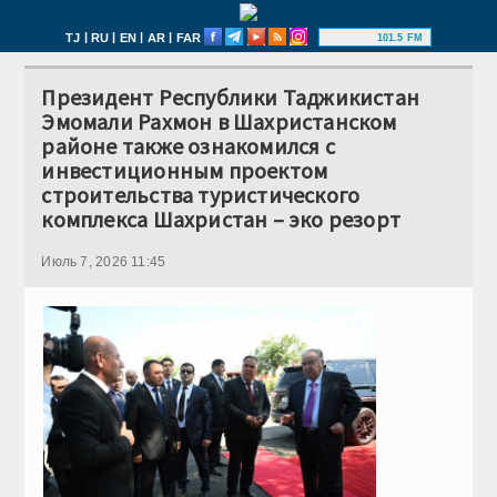
|
|
|
|
TJ
RU
EN
AR
FAR
101.5 FM
Президент Республики Таджикистан
Эмомали Рахмон в Шахристанском
районе также ознакомился с
инвестиционным проектом
строительства туристического
комплекса Шахристан – эко резорт
Июль 7, 2026 11:45