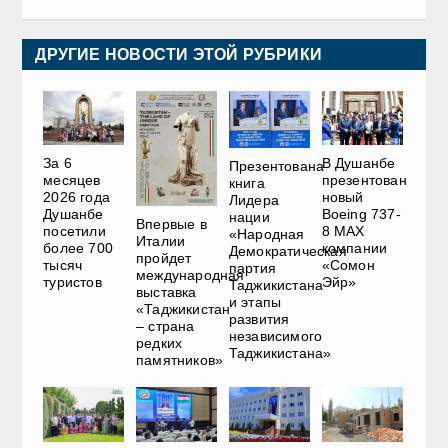
ДРУГИЕ НОВОСТИ ЭТОЙ РУБРИКИ
За 6
В Душанбе
Презентована
месяцев
презентован
книга
2026 года
новый
Лидера
Душанбе
Boeing 737-
нации
Впервые в
посетили
8 MAX
«Народная
Италии
более 700
компании
Демократическая
пройдет
тысяч
«Сомон
партия
международная
туристов
Эйр»
Таджикистана
выставка
и этапы
«Таджикистан
развития
– страна
независимого
редких
Таджикистана»
памятников»