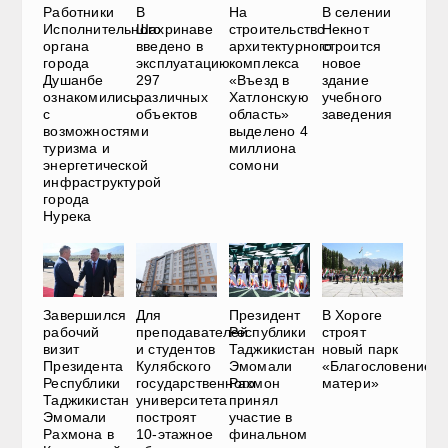
Работники
В
На
В селении
Исполнительного
Шахринаве
строительство
Некнот
органа
введено в
архитектурного
строится
города
эксплуатацию
комплекса
новое
Душанбе
297
«Въезд в
здание
ознакомились
различных
Хатлонскую
учебного
с
объектов
область»
заведения
возможностями
выделено 4
туризма и
миллиона
энергетической
сомони
инфраструктурой
города
Нурека
В Хороге
Завершился
Для
Президент
строят
рабочий
преподавателей
Республики
новый парк
визит
и студентов
Таджикистан
«Благословение
Президента
Кулябского
Эмомали
матери»
Республики
государственного
Рахмон
Таджикистан
университета
принял
Эмомали
построят
участие в
Рахмона в
10-этажное
финальном