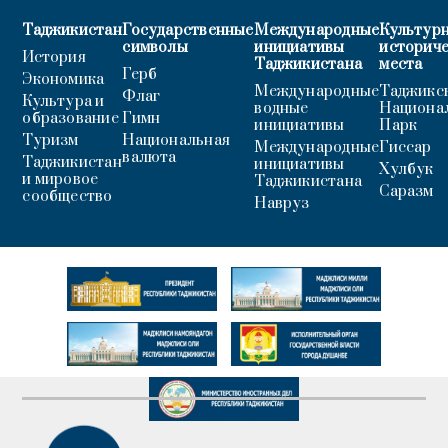
Таджикистан
Государственные
Международные
Культурн
символы
инициативы
историч
История
Таджикистана
места
Герб
Экономика
Международные
Таджикс
Флаг
Культура и
водные
Национа
образование
Гимн
инициативы
Парк
Туризм
Национальная
Международные
Гиссар
валюта
Таджикистан
инициативы
Хулбук
и мировое
Таджикистана
Саразм
сообщество
Навруз