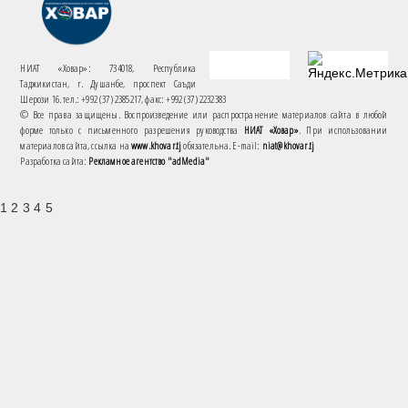
НИАТ «Ховар»: 734018, Республика
Таджикистан, г. Душанбе, проспект Саъди
Шерози 16. тел.: +992 (37) 2385217, факс: +992 (37) 2232383
© Все права защищены. Воспроизведение или распространение материалов сайта в любой
форме только с письменного разрешения руководства
НИАТ «Ховар»
. При использовании
материалов сайта, ссылка на
www.khovar.tj
обязательна. E-mail:
niat@khovar.tj
Разработка сайта:
Рекламное агентство "adMedia"
1 2 3 4 5