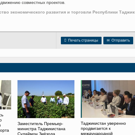
одвижению совместных проектов.
тво экономического развития и торговли Республики Таджик

Печать страницы
✉
Отправить
сь
ю
Таджикистан уверенно
Заместитель Премьер-
в
продвигается к
министра Таджикистана
порта
международной
Сулаймон Зиёзода