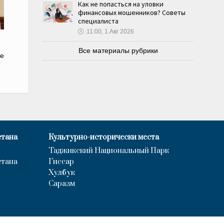
Как не попасться на уловки
финансовых мошенников? Советы
специалиста
🕔
11:00, 1.Авг 2026
Все материалы рубрики
е
стана
Культурно-исторически места
Таджикский Национальный Парк
стана
Гиссар
Хулбук
Саразм