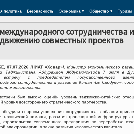
я политика
Безопасность
Экономика
Общество
Туризм
 международного сотрудничества и
одвижению совместных проектов
, 07.07.2026 /НИАТ «Ховар»/.
Министр экономического разви
ли Таджикистана Абдурахмон Абдурахмонзода 7 июля в Ду
 встречу с председателем Государственного аген
родного сотрудничества и развития Китая Чэн Сяодуном, соо
ентр министерства.
встречи был высоко оценён уровень таджикско-китайских отно
й уровня всестороннего стратегического партнёрства.
 обсудили вопросы укрепления сотрудничества в области привл
 и технической помощи, развития транспортной инфраструктуры 
, строительства современного предприятия по переработке отх
ой электроэнергии, а также развития человеческого капитала.