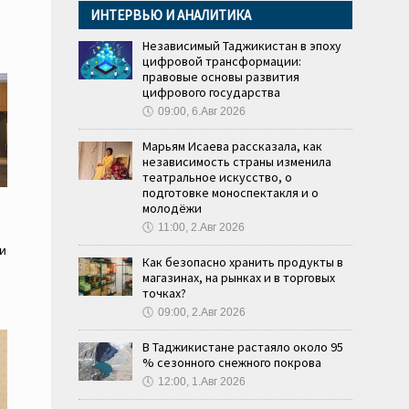
ИНТЕРВЬЮ И АНАЛИТИКА
Независимый Таджикистан в эпоху
цифровой трансформации:
правовые основы развития
цифрового государства
🕔
09:00, 6.Авг 2026
Марьям Исаева рассказала, как
независимость страны изменила
театральное искусство, о
подготовке моноспектакля и о
молодёжи
🕔
11:00, 2.Авг 2026
и
Как безопасно хранить продукты в
магазинах, на рынках и в торговых
точках?
🕔
09:00, 2.Авг 2026
В Таджикистане растаяло около 95
% сезонного снежного покрова
🕔
12:00, 1.Авг 2026