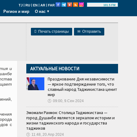
|
|
|
|
TJ
RU
EN
AR
FAR
101.5 FM
Регион и мир
О нас

Печать страницы
✉
Отправить
АКТУАЛЬНЫЕ НОВОСТИ
тия и
шанбе
Празднование Дня независимости
тства
— яркое подтверждение того, что
бщает
славный народ Таджикистана ценит
мир
шений,
🕔
09:00, 9.Сен 2024
Эмомали Рахмон: Столица Таджикистана —
ечения
город Душанбе является зеркалом истории и
города
жизни таджикского народа и государства
одов с
таджиков
🕔
11:48, 20.Апр 2024