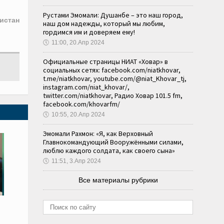
Рустами Эмомали: Душанбе – это наш город,
истан
наш дом надежды, который мы любим,
гордимся им и доверяем ему!
🕔
11:00, 20.Апр 2024
Официальные страницы НИАТ «Ховар» в
социальных сетях: facebook.com/niatkhovar,
t.me/niatkhovar, youtube.com/@niat_Khovar_tj,
instagram.com/niat_khovar/,
twitter.com/niatkhovar, Радио Ховар 101.5 fm,
facebook.com/khovarfm/
🕔
10:55, 20.Апр 2024
Эмомали Рахмон: «Я, как Верховный
Главнокомандующий Вооружёнными силами,
люблю каждого солдата, как своего сына»
🕔
11:51, 3.Апр 2024
Все материалы рубрики