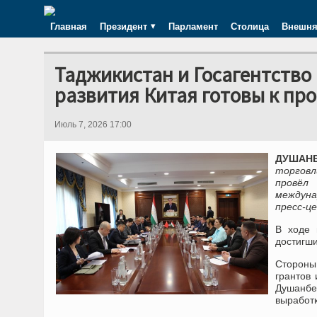
Главная
Президент
Парламент
Столица
Внешня
Таджикистан и Госагентство
развития Китая готовы к пр
Июль 7, 2026 17:00
ДУШАНБЕ
торгов
провёл
междуна
пресс-ц
В ходе 
достигши
Стороны
грантов
Душанбе
выработк