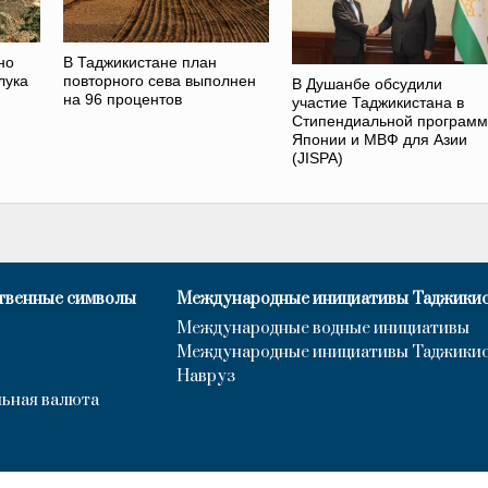
но
В Таджикистане план
лука
повторного сева выполнен
В Душанбе обсудили
на 96 процентов
участие Таджикистана в
Стипендиальной программ
Японии и МВФ для Азии
(JISPA)
твенные символы
Международные инициативы Таджики
Международные водные инициативы
Международные инициативы Таджики
Навруз
ьная валюта