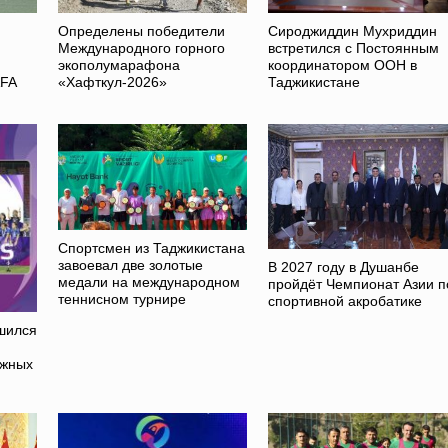
Определены победители
Сироджиддин Мухриддин
Международного горного
встретился с Постоянным
экополумарафона
координатором ООН в
AFA
«Хафткул-2026»
Таджикистане
Спортсмен из Таджикистана
завоевал две золотые
В 2027 году в Душанбе
медали на международном
пройдёт Чемпионат Азии п
теннисном турнире
спортивной акробатике
шился
ежных