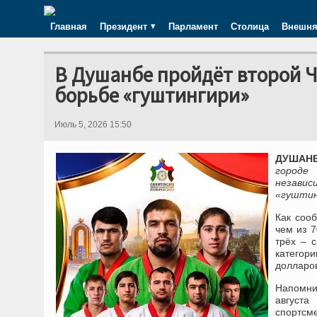
Главная
Президент
Парламент
Столица
Внешня
В Душанбе пройдёт второй 
борьбе «гуштингири»
Июль 5, 2026 15:50
ДУШАНБЕ
городе
независ
«гуштин
Как соо
чем из 7
трёх – 
категор
долларов
Напомни
августа
спортсме