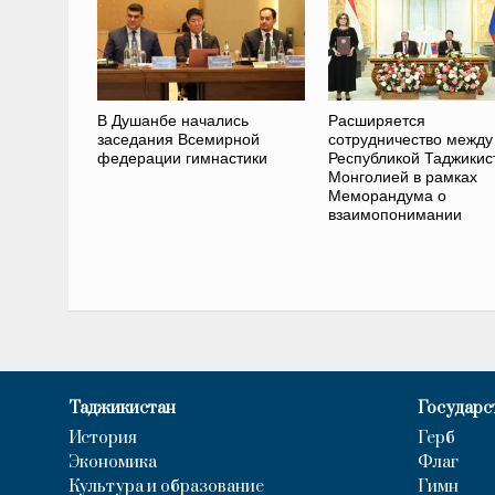
В Душанбе начались
Расширяется
заседания Всемирной
сотрудничество между
федерации гимнастики
Республикой Таджикис
Монголией в рамках
Меморандума о
взаимопонимании
Таджикистан
Государс
История
Герб
Экономика
Флаг
Культура и образование
Гимн