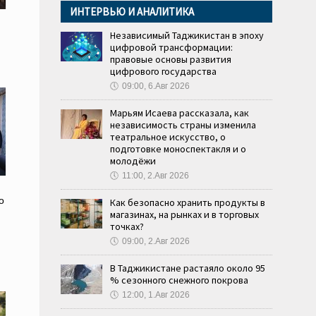
ИНТЕРВЬЮ И АНАЛИТИКА
Независимый Таджикистан в эпоху
цифровой трансформации:
правовые основы развития
цифрового государства
🕔
09:00, 6.Авг 2026
Марьям Исаева рассказала, как
независимость страны изменила
театральное искусство, о
подготовке моноспектакля и о
молодёжи
🕔
11:00, 2.Авг 2026
о
Как безопасно хранить продукты в
магазинах, на рынках и в торговых
точках?
🕔
09:00, 2.Авг 2026
В Таджикистане растаяло около 95
% сезонного снежного покрова
🕔
12:00, 1.Авг 2026