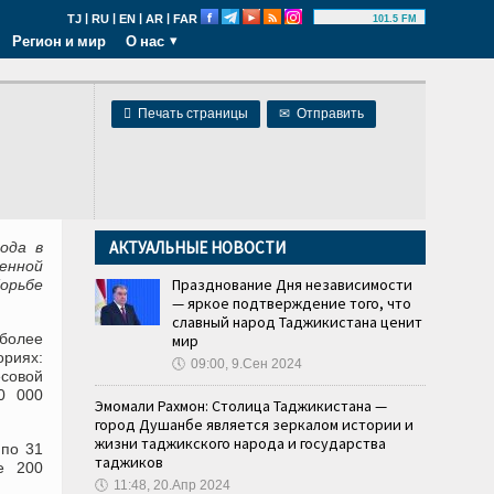
|
|
|
|
TJ
RU
EN
AR
FAR
101.5 FM
Регион и мир
О нас

Печать страницы
✉
Отправить
АКТУАЛЬНЫЕ НОВОСТИ
ода в
енной
Празднование Дня независимости
орьбе
— яркое подтверждение того, что
славный народ Таджикистана ценит
 более
мир
ориях:
🕔
09:00, 9.Сен 2024
есовой
0 000
Эмомали Рахмон: Столица Таджикистана —
город Душанбе является зеркалом истории и
жизни таджикского народа и государства
 по 31
таджиков
е 200
🕔
11:48, 20.Апр 2024