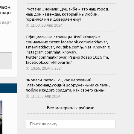
РБОН,
Рустами Эмомали: Душанбе – это наш город,
овар»
наш дом надежды, который мы любим,
гордимся им и доверяем ему!
овар»
🕔
11:00, 20.Апр 2024
Официальные страницы НИАТ «Ховар» в
социальных сетях: facebook.com/niatkhovar,
t.me/niatkhovar, youtube.com/@niat_Khovar_tj,
instagram.com/niat_khovar/,
twitter.com/niatkhovar, Радио Ховар 101.5 fm,
facebook.com/khovarfm/
🕔
10:55, 20.Апр 2024
Эмомали Рахмон: «Я, как Верховный
Главнокомандующий Вооружёнными силами,
люблю каждого солдата, как своего сына»
🕔
11:51, 3.Апр 2024
Все материалы рубрики