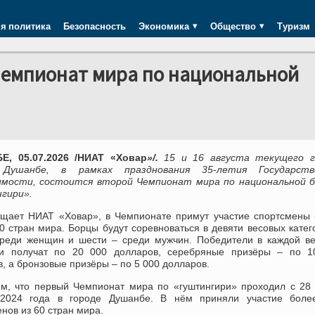
я политика
Безопасность
Экономика
Общество
Туризм
Чемпионат мира по национальной
, 05.07.2026 /НИАТ «Ховар
»/.
15 и 16 августа текущего г
 Душанбе, в рамках празднования 35-летия Государств
имости, состоится второй Чемпионат мира по национальной б
гири».
бщает НИАТ «Ховар», в Чемпионате примут участие спортсмены
0 стран мира. Борцы будут соревноваться в девяти весовых катег
среди женщин и шести – среди мужчин. Победители в каждой в
ии получат по 20 000 долларов, серебряные призёры – по 1
, а бронзовые призёры – по 5 000 долларов.
м, что первый Чемпионат мира по «гуштингири» проходил с 28
 2024 года в городе Душанбе. В нём приняли участие боле
нов из 60 стран мира.