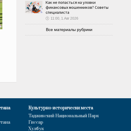
Как не попасться на уловки
финансовых мошенников? Советы
специалиста
🕔
11:00, 1.Авг 2026
Все материалы рубрики
стана
Культурно-исторически места
Таджикский Национальный Парк
стана
Гиссар
Хулбук