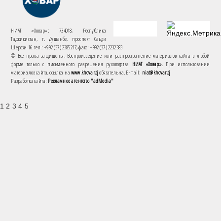
НИАТ «Ховар»: 734018, Республика
Таджикистан, г. Душанбе, проспект Саъди
Шерози 16. тел.: +992 (37) 2385217, факс: +992 (37) 2232383
© Все права защищены. Воспроизведение или распространение материалов сайта в любой
форме только с письменного разрешения руководства
НИАТ «Ховар»
. При использовании
материалов сайта, ссылка на
www.khovar.tj
обязательна. E-mail:
niat@khovar.tj
Разработка сайта:
Рекламное агентство "adMedia"
1 2 3 4 5