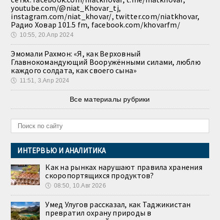
youtube.com/@niat_Khovar_tj,
instagram.com/niat_khovar/, twitter.com/niatkhovar,
Радио Ховар 101.5 fm, facebook.com/khovarfm/
🕔
10:55, 20.Апр 2024
Эмомали Рахмон: «Я, как Верховный
Главнокомандующий Вооружёнными силами, люблю
каждого солдата, как своего сына»
🕔
11:51, 3.Апр 2024
Все материалы рубрики
ИНТЕРВЬЮ И АНАЛИТИКА
Как на рынках нарушают правила хранения
скоропортящихся продуктов?
🕔
08:50, 10.Авг 2026
Умед Улугов рассказал, как Таджикистан
превратил охрану природы в