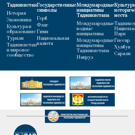
Таджикистан
Государственные
Международные
Культурн
символы
инициативы
историч
История
Таджикистана
места
Герб
Экономика
Международные
Таджикс
Флаг
Культура и
водные
Национа
образование
Гимн
инициативы
Парк
Туризм
Национальная
Международные
Гиссар
валюта
Таджикистан
инициативы
Хулбук
и мировое
Таджикистана
Саразм
сообщество
Навруз