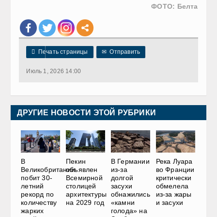
ФОТО: Белта

Печать страницы
✉
Отправить
Июль 1, 2026 14:00
ДРУГИЕ НОВОСТИ ЭТОЙ РУБРИКИ
Пекин
В Германии
В
Река Луара
объявлен
из-за
Великобритании
во Франции
Всемирной
долгой
побит 30-
критически
столицей
засухи
летний
обмелела
архитектуры
обнажились
рекорд по
из-за жары
на 2029 год
«камни
количеству
и засухи
голода» на
жарких