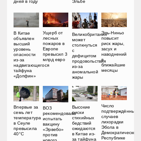
Эльбе
дней в году
Ущерб от
Эль-Ниньо
В Китае
Великобритания
лесных
повысит
объявлен
может
пожаров в
риск жары,
высший
столкнуться
Европе
засух и
уровень
с
превысил 3
наводнений
опасности
дефицитом
млрд евро
в
из-за
продовольствия
ближайшие
надвигающегося
из-за
месяцы
тайфуна
аномальной
«Долфин»
жары
Число
Впервые за
Высокие
ВОЗ
подтверждённых
семь лет
риски
рекомендовала
случаев
температура
стихийных
испытать
лихорадки
в Сеуле
бедствий
вакцину
Эбола в
превысила
ожидаются
«Эрвебо»
Демократической
40°C
в Китае из-
против
Республике
за тайфуна
нового