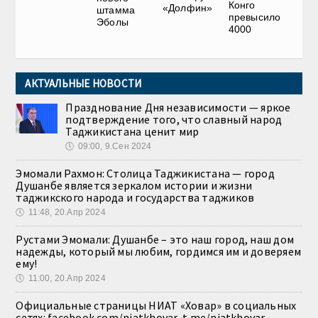
Конго
«Долфин»
штамма
превысило
Эболы
4000
АКТУАЛЬНЫЕ НОВОСТИ
Празднование Дня независимости — яркое
подтверждение того, что славный народ
Таджикистана ценит мир
🕔
09:00, 9.Сен 2024
Эмомали Рахмон: Столица Таджикистана — город
Душанбе является зеркалом истории и жизни
таджикского народа и государства таджиков
🕔
11:48, 20.Апр 2024
Рустами Эмомали: Душанбе – это наш город, наш дом
надежды, который мы любим, гордимся им и доверяем
ему!
🕔
11:00, 20.Апр 2024
Официальные страницы НИАТ «Ховар» в социальных
сетях: facebook.com/niatkhovar, t.me/niatkhovar,