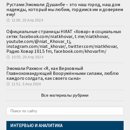
Рустами Эмомали: Душанбе – это наш город, наш дом
надежды, который мы любим, гордимся им и доверяем
ему!
🕔
11:00, 20.Апр 2024
Официальные страницы НИАТ «Ховар» в социальных
сетях: facebook.com/niatkhovar, t.me/niatkhovar,
youtube.com/@niat_Khovar_tj,
instagram.com/niat_khovar/, twitter.com/niatkhovar,
Радио Ховар 101.5 fm, facebook.com/khovarfm/
🕔
10:55, 20.Апр 2024
Эмомали Рахмон: «Я, как Верховный
Главнокомандующий Вооружёнными силами, люблю
каждого солдата, как своего сына»
🕔
11:51, 3.Апр 2024
Все материалы рубрики
ИНТЕРВЬЮ И АНАЛИТИКА