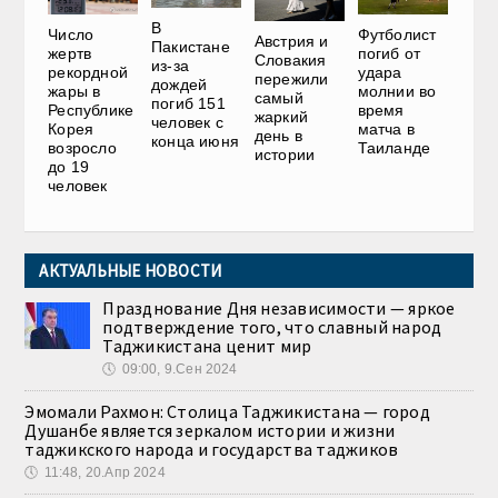
В
Число
Футболист
Австрия и
Пакистане
жертв
погиб от
Словакия
из-за
рекордной
удара
пережили
дождей
жары в
молнии во
самый
погиб 151
Республике
время
жаркий
человек с
Корея
матча в
день в
конца июня
возросло
Таиланде
истории
до 19
человек
АКТУАЛЬНЫЕ НОВОСТИ
Празднование Дня независимости — яркое
подтверждение того, что славный народ
Таджикистана ценит мир
🕔
09:00, 9.Сен 2024
Эмомали Рахмон: Столица Таджикистана — город
Душанбе является зеркалом истории и жизни
таджикского народа и государства таджиков
🕔
11:48, 20.Апр 2024