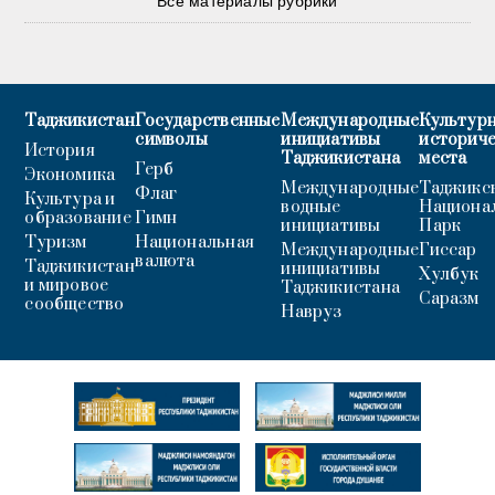
Все материалы рубрики
Таджикистан
Государственные
Международные
Культурн
символы
инициативы
историч
История
Таджикистана
места
Герб
Экономика
Международные
Таджикс
Флаг
Культура и
водные
Национа
образование
Гимн
инициативы
Парк
Туризм
Национальная
Международные
Гиссар
валюта
Таджикистан
инициативы
Хулбук
и мировое
Таджикистана
Саразм
сообщество
Навруз