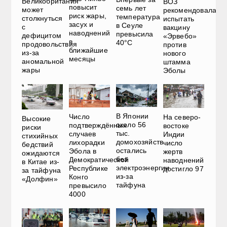
Великобритания
ВОЗ
повысит
семь лет
может
рекомендовала
риск жары,
температура
столкнуться
испытать
засух и
в Сеуле
с
вакцину
наводнений
превысила
дефицитом
«Эрвебо»
в
40°C
продовольствия
против
ближайшие
из-за
нового
месяцы
аномальной
штамма
жары
Эболы
В Японии
Число
На северо-
Высокие
около 56
подтверждённых
востоке
риски
тыс.
случаев
Индии
стихийных
домохозяйств
лихорадки
число
бедствий
остались
Эбола в
жертв
ожидаются
без
Демократической
наводнений
в Китае из-
электроэнергии
Республике
достигло 97
за тайфуна
из-за
Конго
«Долфин»
тайфуна
превысило
4000