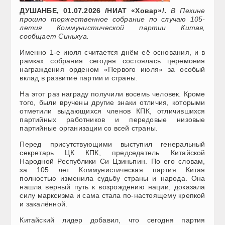
ДУШАНБЕ, 01.07.2026 /НИАТ «Ховар»/.
В Пекине
прошло торжественное собрание по случаю 105-
летия Коммунистической партии Китая,
сообщает Синьхуа.
Именно 1-е июля считается днём её основания, и в
рамках собрания сегодня состоялась церемония
награждения орденом «Первого июля» за особый
вклад в развитие партии и страны.
На этот раз награду получили восемь человек. Кроме
того, были вручены другие знаки отличия, которыми
отметили выдающихся членов КПК, отличившихся
партийных работников и передовые низовые
партийные организации со всей страны.
Перед присутствующими выступил генеральный
секретарь ЦК КПК, председатель Китайской
Народной Республики Си Цзиньпин. По его словам,
за 105 лет Коммунистическая партия Китая
полностью изменила судьбу страны и народа. Она
нашла верный путь к возрождению нации, доказала
силу марксизма и сама стала по-настоящему крепкой
и закалённой.
Китайский лидер добавил, что сегодня партия