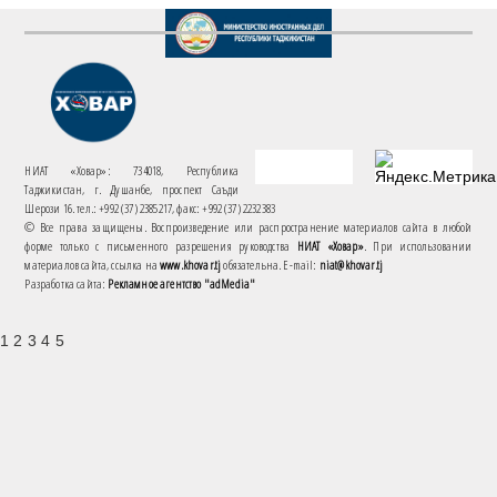
НИАТ «Ховар»: 734018, Республика
Таджикистан, г. Душанбе, проспект Саъди
Шерози 16. тел.: +992 (37) 2385217, факс: +992 (37) 2232383
© Все права защищены. Воспроизведение или распространение материалов сайта в любой
форме только с письменного разрешения руководства
НИАТ «Ховар»
. При использовании
материалов сайта, ссылка на
www.khovar.tj
обязательна. E-mail:
niat@khovar.tj
Разработка сайта:
Рекламное агентство "adMedia"
1 2 3 4 5