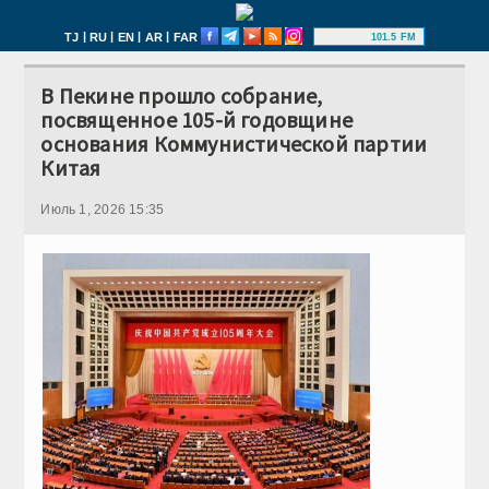
|
|
|
|
TJ
RU
EN
AR
FAR
101.5 FM
В Пекине прошло собрание,
посвященное 105-й годовщине
основания Коммунистической партии
Китая
Июль 1, 2026 15:35