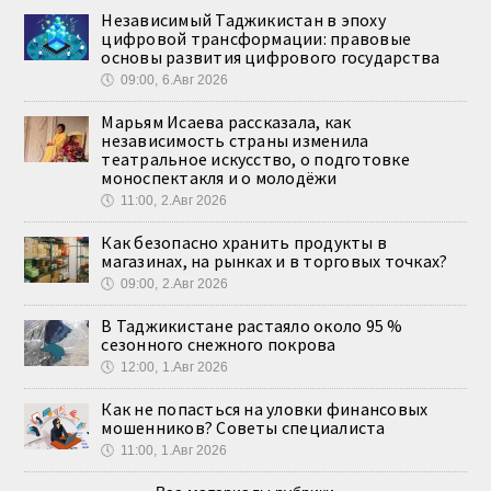
Независимый Таджикистан в эпоху
цифровой трансформации: правовые
основы развития цифрового государства
🕔
09:00, 6.Авг 2026
Марьям Исаева рассказала, как
независимость страны изменила
театральное искусство, о подготовке
моноспектакля и о молодёжи
🕔
11:00, 2.Авг 2026
Как безопасно хранить продукты в
магазинах, на рынках и в торговых точках?
🕔
09:00, 2.Авг 2026
В Таджикистане растаяло около 95 %
сезонного снежного покрова
🕔
12:00, 1.Авг 2026
Как не попасться на уловки финансовых
мошенников? Советы специалиста
🕔
11:00, 1.Авг 2026