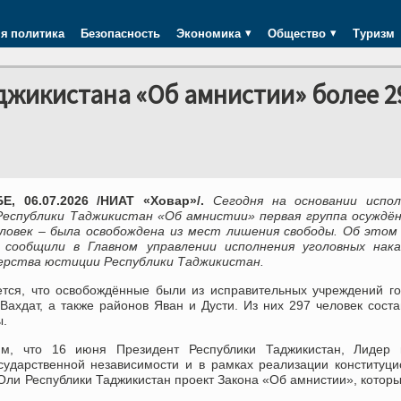
я политика
Безопасность
Экономика
Общество
Туризм
аджикистана «Об амнистии» более 2
, 06.07.2026 /НИАТ «Ховар»/.
Сегодня на основании испол
Республики Таджикистан «Об амнистии» первая группа осуждён
еловек – была освобождена из мест лишения свободы. Об этом
 сообщили в Главном управлении исполнения уголовных нака
рства юстиции Республики Таджикистан.
тся, что освобождённые были из исправительных учреждений г
Вахдат, а также районов Яван и Дусти. Из них 297 человек сост
.
м, что 16 июня Президент Республики Таджикистан, Лидер 
ударственной независимости и в рамках реализации конституц
ли Республики Таджикистан проект Закона «Об амнистии», котор