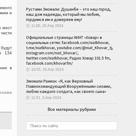
аемого
Рустами Эмомали: Душанбе – это наш город,
зким и
наш дом надежды, который мы любим,
гордимся им и доверяем ему!
🕔
11:00, 20.Апр 2024
з мест
 части
Официальные страницы НИАТ «Ховар» в
социальных сетях: facebook.com/niatkhovar,
t.me/niatkhovar, youtube.com/@niat_Khovar_tj,
будут
instagram.com/niat_khovar/,
з 134
twitter.com/niatkhovar, Радио Ховар 101.5 fm,
facebook.com/khovarfm/
ении в
🕔
10:55, 20.Апр 2024
Эмомали Рахмон: «Я, как Верховный
Главнокомандующий Вооружёнными силами,
люблю каждого солдата, как своего сына»
рхива
🕔
11:51, 3.Апр 2024
Все материалы рубрики