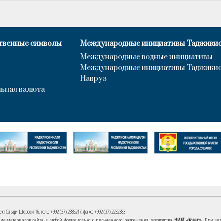
твенные символы
Международные инициативы Таджики
Международные водные инициативы
Международные инициативы Таджики
Навруз
ьная валюта
 Саъди Шерози 16. тел.: +992 (37) 2385217, факс: +992 (37) 2232383
е материалов сайта в любой форме только с письменного разрешения руководства
НИАТ «Ховар»
. При ис