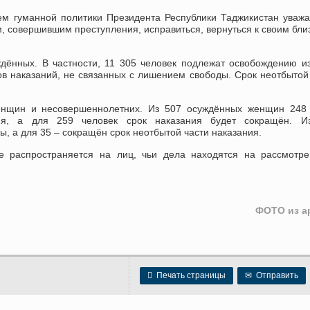
м гуманной политики Президента Республики Таджикистан уваж
 совершившим преступления, исправиться, вернуться к своим бли
дённых. В частности, 11 305 человек подлежат освобождению и
в наказаний, не связанных с лишением свободы. Срок неотбытой
енщин и несовершеннолетних. Из 507 осуждённых женщин 248 
ия, а для 259 человек срок наказания будет сокращён. И
, а для 35 – сокращён срок неотбытой части наказания.
е распространяется на лиц, чьи дела находятся на рассмотр
ФОТО из а

Печать страницы
✉
Отправить