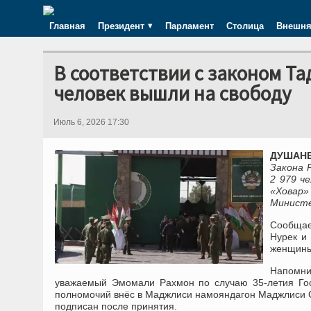
Главная
Президент
Парламент
Столица
Внешня
В соответствии с законом Т
человек вышли на свободу
Июль 6, 2026 17:30
ДУШАНБЕ
Закона 
2 979 ч
«Ховар»
Министе
Сообщае
Нурек и 
женщины
Напомни
уважаемый Эмомали Рахмон по случаю 35-летия Гос
полномочий внёс в Маджлиси намояндагон Маджлиси О
подписан после принятия.