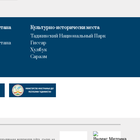
стана
Культурно-исторически места
Таджикский Национальный Парк
стана
Гиссар
Хулбук
Саразм
пользовании материалов сайта, ссылка на