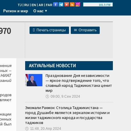
|
|
|
|
TJ
RU
EN
AR
FAR
101.5 FM
Регион и мир
О нас
970

Печать страницы
✉
Отправить
АКТУАЛЬНЫЕ НОВОСТИ
нения
ных –
Празднование Дня независимости
 НИАТ
— яркое подтверждение того, что
заний
славный народ Таджикистана ценит
мир
ородов
🕔
09:00, 9.Сен 2024
авляют
Эмомали Рахмон: Столица Таджикистана —
город Душанбе является зеркалом истории и
нации
жизни таджикского народа и государства
ионных
таджиков
ый был
🕔
11:48, 20.Апр 2024