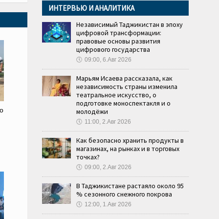
ИНТЕРВЬЮ И АНАЛИТИКА
Независимый Таджикистан в эпоху
цифровой трансформации:
правовые основы развития
цифрового государства
🕔
09:00, 6.Авг 2026
Марьям Исаева рассказала, как
независимость страны изменила
театральное искусство, о
подготовке моноспектакля и о
о
молодёжи
🕔
11:00, 2.Авг 2026
Как безопасно хранить продукты в
магазинах, на рынках и в торговых
точках?
🕔
09:00, 2.Авг 2026
В Таджикистане растаяло около 95
% сезонного снежного покрова
🕔
12:00, 1.Авг 2026