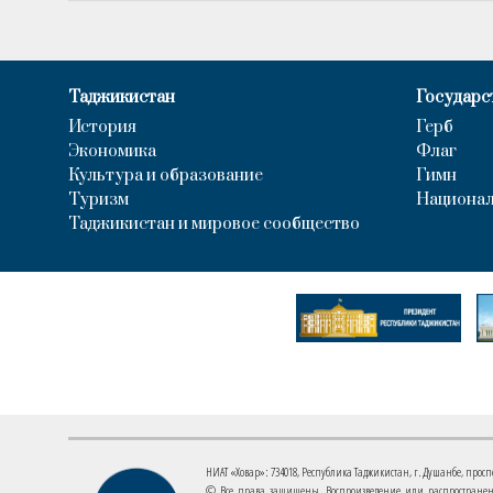
Таджикистан
Государс
История
Герб
Экономика
Флаг
Культура и образование
Гимн
Туризм
Национал
Таджикистан и мировое сообщество
НИАТ «Ховар»: 734018, Республика Таджикистан, г. Душанбе, проспект
© Все права защищены. Воспроизведение или распространени