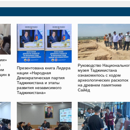
ции»
я
Руководство Национальног
Презентована книга Лидера
ии
музея Таджикистана
нации «Народная
щин в
ознакомилось с ходом
Демократическая партия
археологических раскопок
Таджикистана и этапы
на древнем памятнике
развития независимого
Сайёд
Таджикистана»