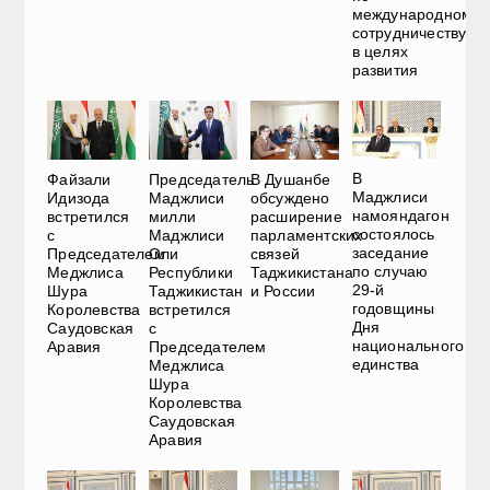
международному
сотрудничеству
в целях
развития
В
Файзали
Председатель
В Душанбе
Маджлиси
Идизода
Маджлиси
обсуждено
намояндагон
встретился
милли
расширение
состоялось
с
Маджлиси
парламентских
заседание
Председателем
Оли
связей
по случаю
Меджлиса
Республики
Таджикистана
29-й
Шура
Таджикистан
и России
годовщины
Королевства
встретился
Дня
Саудовская
с
национального
Аравия
Председателем
единства
Меджлиса
Шура
Королевства
Саудовская
Аравия