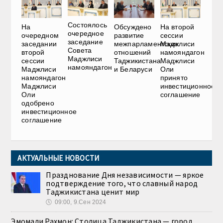
Состоялось
На
Обсуждено
На второй
очередное
очередном
развитие
сессии
заседание
заседании
межпарламентских
Маджлиси
Совета
второй
отношений
намояндагон
Маджлиси
сессии
Таджикистана
Маджлиси
намояндагон
Маджлиси
и Беларуси
Оли
намояндагон
принято
Маджлиси
инвестиционное
Оли
соглашение
одобрено
инвестиционное
соглашение
АКТУАЛЬНЫЕ НОВОСТИ
Празднование Дня независимости — яркое
подтверждение того, что славный народ
Таджикистана ценит мир
🕔
09:00, 9.Сен 2024
Эмомали Рахмон: Столица Таджикистана — город