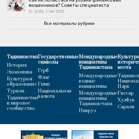
мошенников? Советы специалиста
🕔
11:00, 1.Авг 2026
Все материалы рубрики
Таджикистан
Государственные
Международные
Культурн
символы
инициативы
историч
История
Таджикистана
места
Герб
Экономика
Международные
Таджикс
Флаг
Культура и
водные
Национа
образование
Гимн
инициативы
Парк
Туризм
Национальная
Международные
Гиссар
валюта
Таджикистан
инициативы
Хулбук
и мировое
Таджикистана
Саразм
сообщество
Навруз