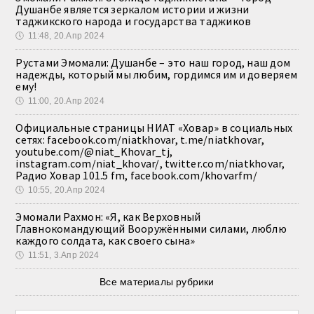
Душанбе является зеркалом истории и жизни
таджикского народа и государства таджиков
🕔
11:48, 20.Апр 2024
Рустами Эмомали: Душанбе – это наш город, наш дом
надежды, который мы любим, гордимся им и доверяем
ему!
🕔
11:00, 20.Апр 2024
Официальные страницы НИАТ «Ховар» в социальных
сетях: facebook.com/niatkhovar, t.me/niatkhovar,
youtube.com/@niat_Khovar_tj,
instagram.com/niat_khovar/, twitter.com/niatkhovar,
Радио Ховар 101.5 fm, facebook.com/khovarfm/
🕔
10:55, 20.Апр 2024
Эмомали Рахмон: «Я, как Верховный
Главнокомандующий Вооружёнными силами, люблю
каждого солдата, как своего сына»
🕔
11:51, 3.Апр 2024
Все материалы рубрики