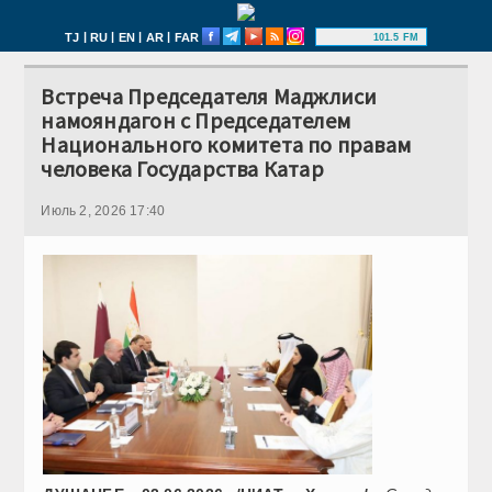
|
|
|
|
TJ
RU
EN
AR
FAR
101.5 FM
Встреча Председателя Маджлиси
намояндагон с Председателем
Национального комитета по правам
человека Государства Катар
Июль 2, 2026 17:40