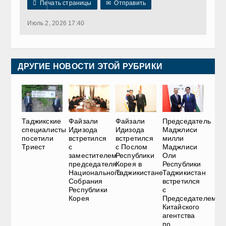

Печать страницы
✉
Отправить
Июль 2, 2026 17:40
ДРУГИЕ НОВОСТИ ЭТОЙ РУБРИКИ
Таджикские
Файзали
Файзали
Председатель
специалисты
Идизода
Идизода
Маджлиси
посетили
встретился
встретился
милли
Триест
с
с Послом
Маджлиси
заместителем
Республики
Оли
председателя
Корея в
Республики
Национального
Таджикистане
Таджикистан
Собрания
встретился
Республики
с
Корея
Председателем
Китайского
агентства
по