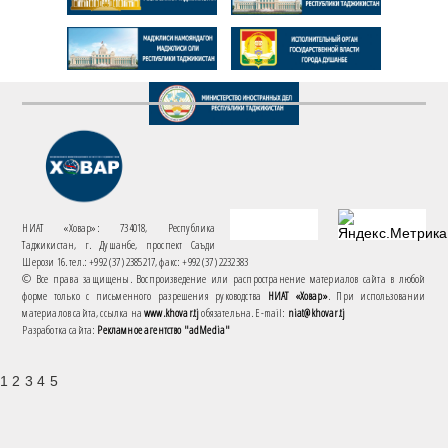
НИАТ «Ховар»: 734018, Республика
Таджикистан, г. Душанбе, проспект Саъди
Шерози 16. тел.: +992 (37) 2385217, факс: +992 (37) 2232383
© Все права защищены. Воспроизведение или распространение материалов сайта в любой
форме только с письменного разрешения руководства
НИАТ «Ховар»
. При использовании
материалов сайта, ссылка на
www.khovar.tj
обязательна. E-mail:
niat@khovar.tj
Разработка сайта:
Рекламное агентство "adMedia"
1 2 3 4 5