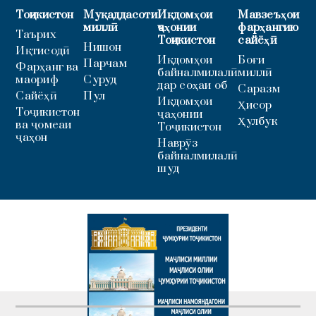
Тоҷикистон
Муқаддасоти
Иқдомҳои
Мавзеъҳои
миллӣ
ҷаҳонии
фарҳангию
Таърих
Тоҷикистон
сайёҳӣ
Нишон
Иқтисодӣ
Иқдомҳои
Боғи
Парчам
Фарҳанг ва
байналмилалӣ
миллӣ
маориф
Суруд
дар соҳаи об
Саразм
Сайёҳӣ
Пул
Иқдомҳои
Ҳисор
Тоҷикистон
ҷаҳонии
Ҳулбук
ва ҷомеаи
Тоҷикистон
ҷаҳон
Наврӯз
байналмилалӣ
шуд