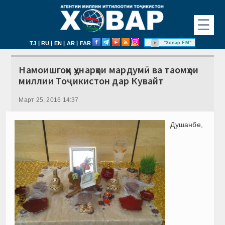
☰
|
|
|
|
"Ховар FM"
TJ
RU
EN
AR
FAR
Намоишгоҳи ҳунарҳои мардумӣ ва таомҳои
миллии Тоҷикистон дар Кувайт
Март 25, 2016 14:37
Душанбе,