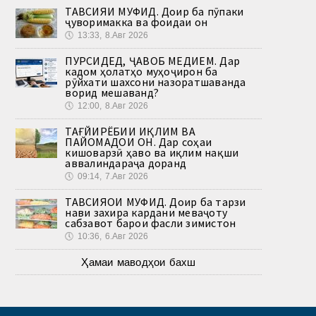
ТАВСИЯИ МУФИД. Доир ба пӯпаки
ҷуворимакка ва фоидаи он
🕔
13:33, 8.Авг 2026
ПУРСИДЕД, ҶАВОБ МЕДИҲЕМ. Дар
кадом ҳолатҳо муҳоҷирон ба
рӯйхати шахсони назоратшаванда
ворид мешаванд?
🕔
12:00, 8.Авг 2026
ТАҒЙИРЁБИИ ИҚЛИМ ВА
ПАЙОМАДҲОИ ОН. Дар соҳаи
кишоварзӣ ҳаво ва иқлим нақши
аввалиндараҷа доранд
🕔
09:14, 7.Авг 2026
ТАВСИЯҲОИ МУФИД. Доир ба тарзи
нави захира кардани меваҷоту
сабзавот барои фасли зимистон
🕔
10:36, 6.Авг 2026
Ҳамаи маводҳои бахш