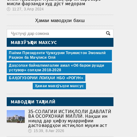
мисли фарзанди худ дӯст медорам
🕔
11:27, 3.Апр 2024
Ҳамаи маводҳои бахш
МАВЗӮЪҲОИ МАХСУС
Паёми Президенти Ҷумҳурии Тоҷикистон Эмомалӣ
Раҳмон ба Маҷлиси Олӣ
Даҳсолаи байналмилалии амал «Об барои рушди
устувор» солҳои 2018-2028
БАҲОГУЗОРИИ ЛОИҲАИ НБО «РОҒУН»
Ҳамаи мавзӯъҳои махсус
МАВОДҲОИ ТАҲЛИЛӢ
35-СОЛАГИИ ИСТИҚЛОЛИ ДАВЛАТӢ
ВА ОСОРХОНАИ МИЛЛӢ. Нақши ин
ниҳод дар ҳифзу муаррифии
дастовардҳои истиқлол муҳим аст
🕔
15:39, 8.Авг 2026