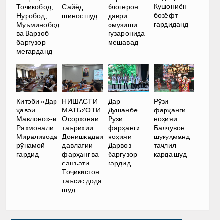
Кушониён
Тоҷикобод,
Сайёд
блогерон
бозёфт
Нуробод,
шинос шуд
даври
гардиданд
Муъминобод
омӯзишӣ
ва Варзоб
гузаронида
баргузор
мешавад
мегарданд
Китоби «Дар
НИШАСТИ
Дар
Рӯзи
ҳавои
МАТБУОТӢ.
Душанбе
фарҳанги
Мавлоно»-и
Осорхонаи
Рӯзи
ноҳияи
Раҳмоналӣ
таърихии
фарҳанги
Балҷувон
Мирализода
Донишкадаи
ноҳияи
шукуҳманд
рӯнамоӣ
давлатии
Дарвоз
таҷлил
гардид
фарҳанг ва
баргузор
карда шуд
санъати
гардид
Тоҷикистон
таъсис дода
шуд