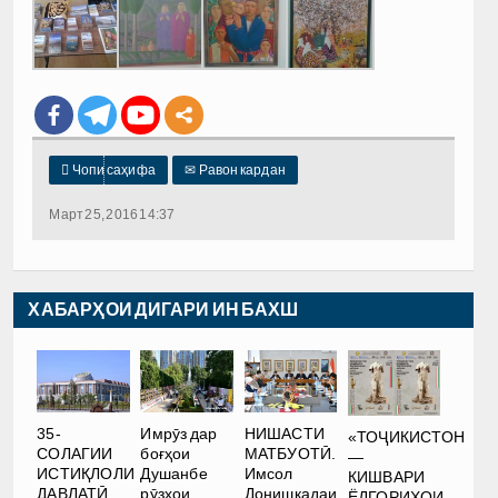

Чопи саҳифа
✉
Равон кардан
Март 25, 2016 14:37
ХАБАРҲОИ ДИГАРИ ИН БАХШ
35-
Имрӯз дар
НИШАСТИ
«ТОҶИКИСТОН
СОЛАГИИ
боғҳои
МАТБУОТӢ.
—
ИСТИҚЛОЛИ
Душанбе
Имсол
КИШВАРИ
ДАВЛАТӢ
рӯзҳои
Донишкадаи
ЁДГОРИҲОИ