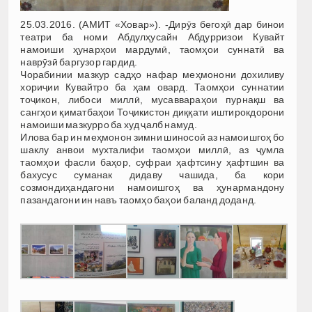
25.03.2016. (АМИТ «Ховар»). -Дирӯз бегоҳӣ дар бинои
театри ба номи Абдулҳусайн Абдурризои Кувайт
намоиши ҳунарҳои мардумӣ, таомҳои суннатӣ ва
наврӯзӣ баргузор гардид.
Чорабинии мазкур садҳо нафар меҳмонони дохиливу
хориҷии Кувайтро ба ҳам овард. Таомҳои суннатии
тоҷикон, либоси миллӣ, мусаввараҳои пурнақш ва
сангҳои қиматбаҳои Тоҷикистон диққати иштирокдорони
намоиши мазкурро ба худ ҷалб намуд.
Илова бар ин меҳмонон зимни шиносоӣ аз намоишгоҳ бо
шаклу анвои мухталифи таомҳои миллӣ, аз ҷумла
таомҳои фасли баҳор, суфраи ҳафтсину ҳафтшин ва
бахусус суманак дидаву чашида, ба кори
созмондиҳандагони намоишгоҳ ва ҳунармандону
пазандагони ин навъ таомҳо баҳои баланд доданд.