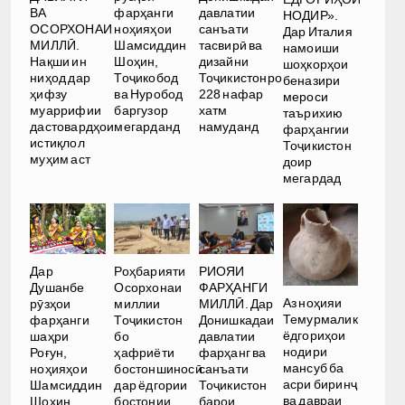
ВА
фарҳанги
давлатии
НОДИР».
ОСОРХОНАИ
ноҳияҳои
санъати
Дар Италия
МИЛЛӢ.
Шамсиддин
тасвирӣ ва
намоиши
Нақши ин
Шоҳин,
дизайни
шоҳкорҳои
ниҳод дар
Тоҷикобод
Тоҷикистонро
беназири
ҳифзу
ва Нуробод
228 нафар
мероси
муаррифии
баргузор
хатм
таърихию
дастовардҳои
мегарданд
намуданд
фарҳангии
истиқлол
Тоҷикистон
муҳим аст
доир
мегардад
Дар
Роҳбарияти
РИОЯИ
Душанбе
Осорхонаи
ФАРҲАНГИ
Аз ноҳияи
рӯзҳои
миллии
МИЛЛӢ. Дар
Темурмалик
фарҳанги
Тоҷикистон
Донишкадаи
ёдгориҳои
шаҳри
бо
давлатии
нодири
Роғун,
ҳафриёти
фарҳанг ва
мансуб ба
ноҳияҳои
бостоншиносӣ
санъати
асри биринҷ
Шамсиддин
дар ёдгории
Тоҷикистон
ва давраи
Шоҳин,
бостонии
барои