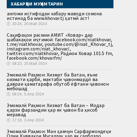
ХАБАРҲОИ МУҲИМТАРИН
Ҳангоми истифодаи хабару маводи сомона
истинод ба www.khovar.tj ҳатмӣ аст!
🕔
20:24, 20.Май 2024
Саҳифаҳои расмии АМИТ «Ховар» дар
шабакаҳои иҷтимоӣ: facebook.com/niatkhovar,
t.me/niatkhovar, youtube.com/@niat_Khovar_tj,
instagram.com/niat_khovar/,
twitter.com/niatkhovar, Радиои Ховар 101.5 fm,
facebook.com/khovarfm/
🕔
08:23, 20.Май 2024
Эмомалӣ Раҳмон: Хизмат ба Ватан, яъне
хизмати ҳарбӣ, мактаби ҷавонмардӣ ва
давраи ҳаматарафа обутоб ёфтани ҷавонон
мебошад
🕔
08:24, 5.Апр 2024
Эмомалӣ Раҳмон: Хизмат ба Ватан – Модар
қарзи фарзандии ҳар як ҷавон ба ҳисоб
меравад
🕔
17:18, 3.Апр 2024
Эмомалӣ Раҳмон: Ман ҳамчун Сарфармондеҳи
Олии Қувваҳои Мусаллаҳ ҳар як сарбозро