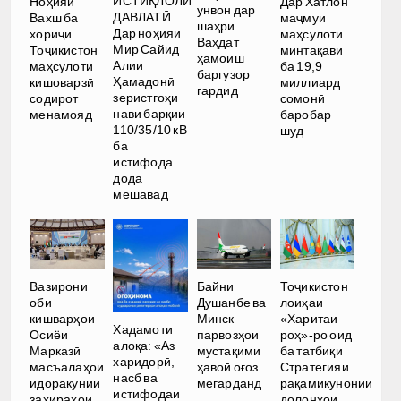
ИСТИҚЛОЛИ
Ноҳияи
Дар Хатлон
унвон дар
ДАВЛАТӢ.
Вахш ба
маҷмуи
шаҳри
Дар ноҳияи
хориҷи
маҳсулоти
Ваҳдат
Мир Сайид
Тоҷикистон
минтақавӣ
ҳамоиш
Алии
маҳсулоти
ба 19,9
баргузор
Ҳамадонӣ
кишоварзӣ
миллиард
гардид
зеристгоҳи
содирот
сомонӣ
нави барқии
менамояд
баробар
110/35/10 кВ
шуд
ба
истифода
дода
мешавад
Вазирони
Байни
Тоҷикистон
оби
Душанбе ва
лоиҳаи
кишварҳои
Минск
«Харитаи
Хадамоти
Осиёи
парвозҳои
роҳ»-ро оид
алоқа: «Аз
Марказӣ
мустақими
ба татбиқи
харидорӣ,
масъалаҳои
ҳавоӣ оғоз
Стратегияи
насб ва
идоракунии
мегарданд
рақамикунонии
истифодаи
захираҳои
долонҳои