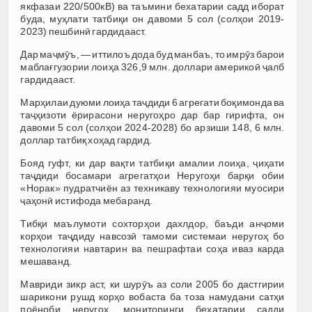
якфазаи 220/500кВ) ва таъмини бехатарии садд иборат
буда, муҳлати татбиқи он давоми 5 сол (солҳои 2019-
2023) пешбинӣ гардидааст.
Дар маҷмӯъ, — иттилоъ дода буд манбаъ, то имрӯз барои
маблағгузории лоиҳа 326,9 млн. доллари америкоӣ ҷалб
гардидааст.
Марҳилаи дуюми лоиҳа таҷдиди 6 агрегати боқимонда ва
таҷҳизоти ёрирасони неругоҳро дар бар гирифта, он
давоми 5 сол (солҳои 2024-2028) бо арзиши 148, 6 млн.
доллар татбиқ хоҳад гардид.
Бояд гуфт, ки дар вақти татбиқи амалии лоиҳа, ҷиҳати
таҷдиди босамари агрегатҳои Неругоҳи барқи обии
«Норак» пудратчиён аз техникаву технологияи муосири
ҷаҳонӣ истифода мебаранд.
Тибқи маълумоти сохторҳои дахлдор, баъди анҷоми
корҳои таҷдиду навсозӣ тамоми системаи неругоҳ бо
технологияи навтарин ва пешрафтаи соҳа иваз карда
мешаванд.
Мавриди зикр аст, ки шурӯъ аз соли 2005 бо дастгирии
шарикони рушд корҳо вобаста ба тоза намудани сатҳи
поёноби неругоҳ, мониторинги бехатарии садди