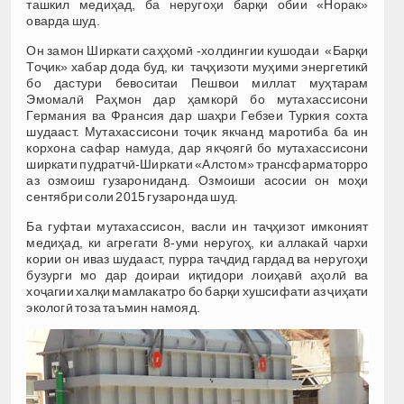
ташкил медиҳад, ба неругоҳи барқи обии «Норак»
оварда шуд.
Он замон Ширкати саҳҳомӣ -холдингии кушодаи «Барқи
Тоҷик» хабар дода буд, ки таҷҳизоти муҳими энергетикӣ
бо дастури бевоситаи Пешвои миллат муҳтарам
Эмомалӣ Раҳмон дар ҳамкорӣ бо мутахассисони
Германия ва Франсия дар шаҳри Гебзеи Туркия сохта
шудааст. Мутахассисони тоҷик якчанд маротиба ба ин
корхона сафар намуда, дар якҷоягӣ бо мутахассисони
ширкати пудратчӣ-Ширкати «Алстом» трансфарматорро
аз озмоиш гузарониданд. Озмоиши асосии он моҳи
сентябри соли 2015 гузаронда шуд.
Ба гуфтаи мутахассисон, васли ин таҷҳизот имконият
медиҳад, ки агрегати 8-уми неругоҳ, ки аллакай чархи
кории он иваз шудааст, пурра таҷдид гардад ва неругоҳи
бузурги мо дар доираи иқтидори лоиҳавӣ аҳолӣ ва
хоҷагии халқи мамлакатро бо барқи хушсифати аз ҷиҳати
экологӣ тоза таъмин намояд.