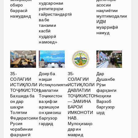
худсаронаи
обиро
асосии
репитерҳои
баррасӣ
нақлиётии
ғайристандартӣ
намуданд
мултимодалии
ва бе
ИДМ
танзими
муаррифӣ
касбӣ
намуд
худдорӣ
намоед»
35-
Доир ба
35-
Дар
СОЛАГИИ
нақши
СОЛАГИИ
Душанбе
ИСТИҚЛОЛИ
Истиқлолияти
ИСТИҚЛОЛИ
Рӯзи
ТОҶИКИСТОН.
давлатии
ДАВЛАТИИ
фарҳанги
Бахшида ба
Тоҷикистон
ТОҶИКИСТОН
ноҳияи
он дар
ва ҳифзи
— ЗАМИНА
Варзоб
шаҳри
арзишҳои
БАРОИ
баргузор
Толятии
он ҳамоиш
ИМКОНОТИ
шуд
Федератсияи
баргузор
НАВ.
Русия
гардид
Мулоҳизаҳо
чорабинии
дар ин
фарҳангӣ
маврид