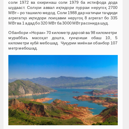
соли 1972 ва охиринаш соли 1979 ба истифода дода
шудааст. Солҳои аввал иқтидори пурраи неругоҳ 2700
МВт – ро ташкило медод. Соли 1988 дар натиҷаи таҷдиди
агрегатҳо иқтидори лоиҳавии неругоҳ 8 агрегат бо 335
МВт ва 1 адад бо 320 МВт ба 3000 МВт расонида шуд.
Обанбори «Норак» 70 километр дарозӣ ва 98 километри
мураббаъ масоҳат дошта, ғунҷоиши обаш 10, 5
километри кубӣ мебошад. Чуқурии миёнаи обанбор 107
метр мебошад.