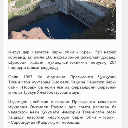
Имрӯз дар Неругоҳи барқи обии «Норак» 710 нафар
корманд, аз ҷумла 160 нафар занон фаъолият доранд.
Шумораи ҳайати муҳандисӣ-техникии неругоҳ 204
нафарро ташкил медиҳад.
Соли 1997 бо фармони Президенти Ҷумҳурии
Тоҷикистон муҳтарам Эмомалӣ Раҳмон Нерӯгоҳи барқи
обии «Норак» ба номи яке аз фарзандони фарзонаи
миллат Турсун Ӯлҷабоев гузошта шуд.
Иқдомҳои навбатии созандаи Президенти мамлакат
муҳтарам Эмомалӣ Раҳмон дар самти расидан ба
ҳадафҳои неки Ҳукумати Ҷумҳурии Тоҷикистон оғози
таҷдиду навсозии неругоҳҳои барқи обии «Норак»,
«Сарбанд» ва «Қайроққум» мебошад.