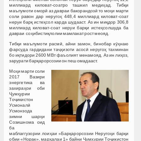
миллиард киловат-соатро ташкил медиҳад. Тибқи
маълумоти оморӣ аз давраи бакорандозӣ то моҳи марти
соли равон дар неругоҳ 448,4 миллиард киловат-соат
неруи барқ истеҳсол карда шудааст. Аз ин миқдор 306,8
миллиард киловат-соат неруи барқи истеҳсолшуда ба
давраи соҳибистиқлолии мамлакат рост меояд.
Тибқи маълумоти расмӣ, айни замон, бинобар кӯҳнаю
фарсуда гардидани таҷҳизоти асосӣ неругоҳ тахминан
бо иқтидори 2600 МВт фаъолият менамояд. Аз ин лиҳоз,
зарурати барқарорсозии он пеш омадааст.
Моҳи марти соли
2017 Вазири
энергетика ва
захираҳои оби
Ҷумҳурии
Тоҷикистон
Усмоналӣ
Усмонзода
зимни шарҳи
Созишнома оид
ба
маблағгузории лоиҳаи «Барқарорсозии Неругоҳи барқи
обии «Норак», марҳалаи 1» байни Ҷумҳурии Тоҷикистон