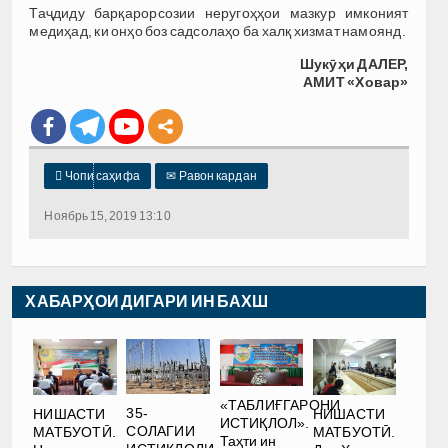
Таҷдиду барқарорсозии неругоҳҳои мазкур имконият
медиҳад, ки онҳо боз садсолаҳо ба халқ хизмат намоянд.
Шукӯҳи ДАЛЕР,
АМИТ «Ховар»

Чопи саҳифа
✉
Равон кардан
Ноябрь 15, 2019 13:10
ХАБАРҲОИ ДИГАРИ ИН БАХШ
«ТАБЛИҒГАРОНИ
35-
НИШАСТИ
НИШАСТИ
ИСТИҚЛОЛ».
СОЛАГИИ
МАТБУОТӢ.
МАТБУОТӢ.
Таҳти ин