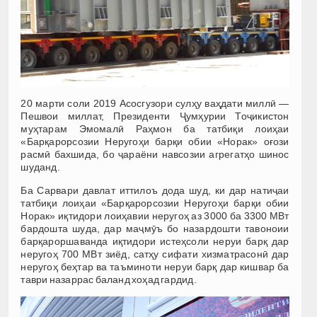
20 марти соли 2019 Асосгузори сулҳу ваҳдати миллӣ —
Пешвои миллат, Президенти Ҷумҳурии Тоҷикистон
муҳтарам Эмомалӣ Раҳмон ба татбиқи лоиҳаи
«Барқарорсозии Неругоҳи барқи обии «Норак» оғози
расмӣ бахшида, бо ҷараёни навсозии агрегатҳо шинос
шуданд.
Ба Сарвари давлат иттилоъ дода шуд, ки дар натиҷаи
татбиқи лоиҳаи «Барқарорсозии Неругоҳи барқи обии
Норак» иқтидори лоиҳавии неругоҳ аз 3000 ба 3300 МВт
бардошта шуда, дар маҷмӯъ бо назардошти тавоноии
барқароршаванда иқтидори истеҳсоли неруи барқ дар
неругоҳ 700 МВт зиёд, сатҳу сифати хизматрасонӣ дар
неругоҳ беҳтар ва таъминоти неруи барқ дар кишвар ба
таври назаррас баланд хоҳад гардид.