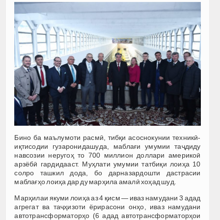
Бино ба маълумоти расмӣ, тибқи асоснокунии техникӣ-
иқтисодии гузаронидашуда, маблағи умумии таҷдиду
навсозии неругоҳ то 700 миллион доллари америкоӣ
арзёбӣ гардидааст. Муҳлати умумии татбиқи лоиҳа 10
солро ташкил дода, бо дарназардошти дастрасии
маблағҳо лоиҳа дар ду марҳила амалӣ хоҳад шуд.
Марҳилаи якуми лоиҳа аз 4 қисм — иваз намудани 3 адад
агрегат ва таҷҳизоти ёрирасони онҳо, иваз намудани
автотрансформаторҳо (6 адад автотрансформаторҳои