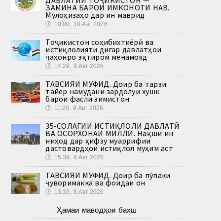
ЗАМИНА БАРОИ ИМКОНОТИ НАВ.
Мулоҳизаҳо дар ин маврид
🕔
10:00, 10.Авг 2026
Тоҷикистон соҳибихтиёрӣ ва
истиқлолияти дигар давлатҳои
ҷаҳонро эҳтиром менамояд
🕔
14:29, 9.Авг 2026
ТАВСИЯИ МУФИД. Доир ба тарзи
тайёр намудани зардолуи хушк
барои фасли зимистон
🕔
11:20, 9.Авг 2026
35-СОЛАГИИ ИСТИҚЛОЛИ ДАВЛАТӢ
ВА ОСОРХОНАИ МИЛЛӢ. Нақши ин
ниҳод дар ҳифзу муаррифии
дастовардҳои истиқлол муҳим аст
🕔
15:39, 8.Авг 2026
ТАВСИЯИ МУФИД. Доир ба пӯпаки
ҷуворимакка ва фоидаи он
🕔
13:33, 8.Авг 2026
Ҳамаи маводҳои бахш