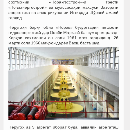
сохтмонии «Норакгэсстрой»-и трести
«Тоҷиэнергострой» ва муассисаҳои махсуси Вазорати
энергетика ва электрикунонии Иттиҳоди Шӯравӣ амалӣ
гардид.
Неругоҳи барқи обии «Норак» бузургтарин иншооти
гидроэнергетикӣ дар Осиёи Марказӣ ба шумор меравад.
Корҳои сохтмонии он соли 1961 оғоз гардиданд. 26
марти соли 1966 маҷрои дарёи Вахш баста шуд.
Неругоҳ аз 9 агрегат иборат буда, аввалин агрегаташ