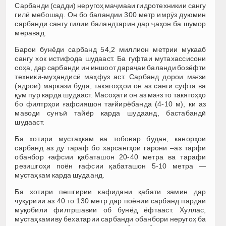
Сарбанди (садди) неругоҳ маҷмааи гидротехникии сангу
гилӣ мебошад. Он бо баландии 300 метр имрӯз дуюмин
сарбанди сангу гилии баландтарин дар ҷаҳон ба шумор
меравад.
Барои бунёди сарбанд 54,2 миллион метрии мукааб
сангу хок истифода шудааст. Ба гуфтаи мутахассисони
соҳа, дар сарбанди ин иншоот дараҷаи баланди бозёфти
техникӣ-муҳандисӣ маҳфуз аст. Сарбанд дорои мағзи
(ядрои) марказӣ буда, такягоҳҳои он аз санги суфта ва
қум пур карда шудааст. Масоҳати он аз мағз то такягоҳҳо
бо филтрҳои ғафсияшон тағйирёбанда (4-10 м), ки аз
маводи сунъӣ тайёр карда шудаанд, бастабандӣ
шудааст.
Ба хотири мустаҳкам ва тобовар будан, канорҳои
сарбанд аз ду тараф бо харсангҳои гарони –аз тарфи
обанбор ғафсии қабаташон 20-40 метра ва тарафи
резишгоҳи поён ғафсии қабаташон 5-10 метра —
мустаҳкам карда шудаанд.
Ба хотири пешгирии кафидани қабати замин дар
чуқуриии аз 40 то 130 метр дар поёнии сарбанд пардаи
муқобили филтршавии об бунёд ёфтааст. Хуллас,
мустаҳкамиву бехатарии сарбанди обанбори неругоҳ ба