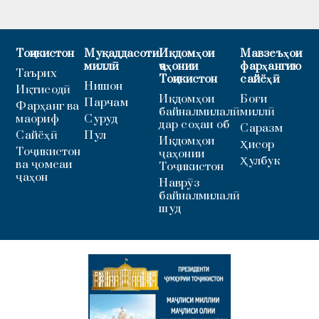
Тоҷикистон
Муқаддасоти
Иқдомҳои
Мавзеъҳои
миллӣ
ҷаҳонии
фарҳангию
Таърих
Тоҷикистон
сайёҳӣ
Нишон
Иқтисодӣ
Иқдомҳои
Боғи
Парчам
Фарҳанг ва
байналмилалӣ
миллӣ
маориф
Суруд
дар соҳаи об
Саразм
Сайёҳӣ
Пул
Иқдомҳои
Ҳисор
Тоҷикистон
ҷаҳонии
Ҳулбук
ва ҷомеаи
Тоҷикистон
ҷаҳон
Наврӯз
байналмилалӣ
шуд