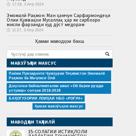
🕔
17:18, 3.Апр 2024
Эмомалӣ Раҳмон: Ман ҳамчун Сарфармондеҳи
Олии Қувваҳои Мусаллаҳ ҳар як сарбозро
мисли фарзанди худ дӯст медорам
🕔
11:27, 3.Апр 2024
Ҳамаи маводҳои бахш
МАВЗӮЪҲОИ МАХСУС
Паёми Президенти Ҷумҳурии Тоҷикистон Эмомалӣ
Раҳмон ба Маҷлиси Олӣ
Даҳсолаи байналмилалии амал «Об барои рушди
устувор» солҳои 2018-2028
БАҲОГУЗОРИИ ЛОИҲАИ НБО «РОҒУН»
Ҳамаи мавзӯъҳои махсус
МАВОДҲОИ ТАҲЛИЛӢ
35-СОЛАГИИ ИСТИҚЛОЛИ
ДАВЛАТИИ ТОҶИКИСТОН —