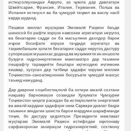
истеҳсолкунандаи Аврупо, аз ҷумла дар давлатҳои
Швейтсария, Франсия, Италия, Германия, Полша ва
Испания истеҳсол ва ба ҷумҳурӣ таҳвил ва васлу насб
карда шуданд.
Пешвои миллат муҳтарам Эмомалӣ Раҳмон баъди
шиносоӣ бо рафти корҳои навсозии агрегатҳои неругоҳ
ва бехатарии садди он ба масъулини дахлдор барои
иҷрои босифати корҳои таҷдиди агрегатҳо ва
таҳкимбахшии ҳолати бехатарии садди неругоҳ дастуру
супоришҳои мушаххас доданд ва муҳимияти ин иншооти
бузурги гидроэнергетикии мамлакатро дар таъмини
пешрафту тараққиёти бештари иқтисодию иҷтимоии
кишвар, хусусан дар татбиқи ҳадафи чоруми миллии
Тоҷикистон-саноатикунонии босуръати ҷумҳурӣ махсус
таъкид намуданд.
Дар даврони соҳибистиқлолӣ ба хотири амалӣ сохтани
нақшаву барномаҳои созандаи Ҳукумати Ҷумҳурии
Тоҷикистон ҷиҳати расидан ба истиқлолияти энергетикӣ
ва амалӣ кардани ҳадафҳои неки Сарвари давлат баҳри
таъмини зиндагии шоиста барои мардуми шарафманди
тоҷик, бо дастуру ҳидоятҳои Президенти мамлакат
муҳтарам Эмомалӣ Раҳмон истифодаи оқилонаву
сарфакоронаи захираҳои гидроэнергетикӣ, сохтмону