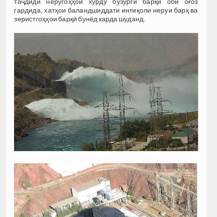
таҷдиди неругоҳҳои хурду бузурги барқи обӣ оғоз
гардида, хатҳои баландшиддати интиқоли неруи барқ ва
зеристгоҳҳои барқӣ бунёд карда шуданд.