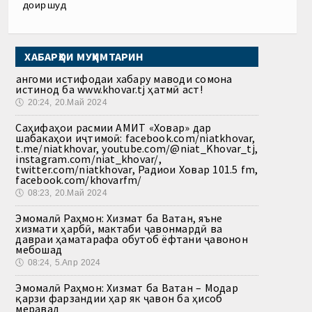
доир шуд
ХАБАРҲОИ МУҲИМТАРИН
Ҳангоми истифодаи хабару маводи сомона
истинод ба www.khovar.tj ҳатмӣ аст!
🕔
20:24, 20.Май 2024
Саҳифаҳои расмии АМИТ «Ховар» дар
шабакаҳои иҷтимоӣ: facebook.com/niatkhovar,
t.me/niatkhovar, youtube.com/@niat_Khovar_tj,
instagram.com/niat_khovar/,
twitter.com/niatkhovar, Радиои Ховар 101.5 fm,
facebook.com/khovarfm/
🕔
08:23, 20.Май 2024
Эмомалӣ Раҳмон: Хизмат ба Ватан, яъне
хизмати ҳарбӣ, мактаби ҷавонмардӣ ва
давраи ҳаматарафа обутоб ёфтани ҷавонон
мебошад
🕔
08:24, 5.Апр 2024
Эмомалӣ Раҳмон: Хизмат ба Ватан – Модар
қарзи фарзандии ҳар як ҷавон ба ҳисоб
меравад