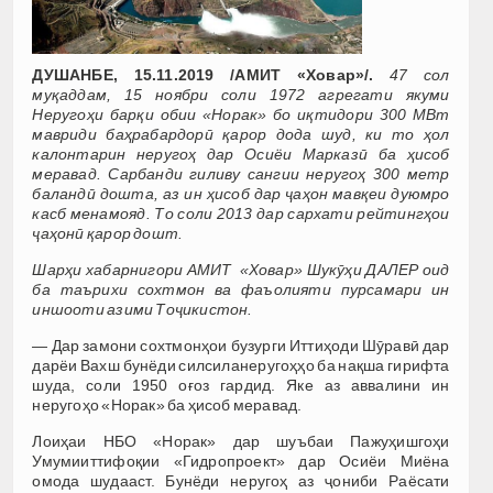
ДУШАНБЕ, 15.11.2019 /АМИТ «Ховар»/.
47 сол
муқаддам, 15 ноябри соли 1972 агрегати якуми
Неругоҳи барқи обии «Норак» бо иқтидори 300 МВт
мавриди баҳрабардорӣ қарор дода шуд, ки то ҳол
калонтарин неругоҳ дар Осиёи Марказӣ ба ҳисоб
меравад. Сарбанди гиливу сангии неругоҳ 300 метр
баландӣ дошта, аз ин ҳисоб дар ҷаҳон мавқеи дуюмро
касб менамояд. То соли 2013 дар сархати рейтингҳои
ҷаҳонӣ қарор дошт.
Шарҳи хабарнигори АМИТ «Ховар» Шукӯҳи ДАЛЕР оид
ба таърихи сохтмон ва фаъолияти пурсамари ин
иншооти азими Тоҷикистон.
— Дар замони сохтмонҳои бузурги Иттиҳоди Шӯравӣ дар
дарёи Вахш бунёди силсиланеругоҳҳо ба нақша гирифта
шуда, соли 1950 оғоз гардид. Яке аз аввалини ин
неругоҳо «Норак» ба ҳисоб меравад.
Лоиҳаи НБО «Норак» дар шуъбаи Пажуҳишгоҳи
Умумииттифоқии «Гидропроект» дар Осиёи Миёна
омода шудааст. Бунёди неругоҳ аз ҷониби Раёсати