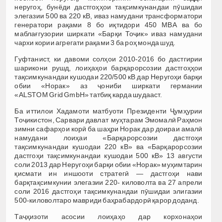
неругоҳ, бунёди дастгоҳҳои тақсимкунандаи пӯшидаи
элегазии 500 ва 220 кВ, иваз намудани трансформатори
генератори рақами 8 бо иқтидори 450 МВА ва бо
маблағгузории ширкати «Барқи Тоҷик» иваз намудани
чархи кории агрегати рақами 3 ба роҳ монда шуд.
Гуфтанист, ки давоми солҳои 2010-2016 бо дастгирии
шарикони рушд, лоиҳаҳои барқарорсозии дастгоҳҳои
тақсимкунандаи кушодаи 220/500 кВ дар Неругоҳи барқи
обии «Норак» аз ҷониби ширкати германии
«АLSTOM Grid GmbH» татбиқ карда шудааст.
Ба иттилои Хадамоти матбуоти Президенти Ҷумҳурии
Тоҷикистон, Сарвари давлат муҳтарам Эмомалӣ Раҳмон
зимни сафарҳои корӣ ба шаҳри Норак дар доираи амалӣ
намудани лоиҳаи «Барқарорсозии дастгоҳи
тақсимкунандаи кушодаи 220 кВ» ва «Барқарорсозии
дастгоҳи тақсимкунандаи кушодаи 500 кВ» 13 августи
соли 2013 дар Неругоҳи барқи обии «Норак» муҳимтарин
қисмати ин иншооти стратегӣ — дастгоҳи нави
барқтақсимкунии элегазии 220- киловолта ва 27 апрели
соли 2016 дастгоҳи тақсимкунандаи пӯшидаи элигазии
500-киловолтаро мавриди баҳрабардорӣ қарор доданд.
Таҷҳизоти асосии лоиҳаҳо дар корхонаҳои