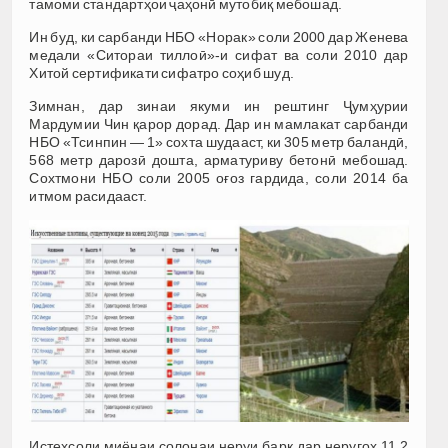
тамоми стандартҳои ҷаҳонӣ мутобиқ мебошад.
Ин буд, ки сарбанди НБО «Норак» соли 2000 дар Женева
медали «Ситораи тиллоӣ»-и сифат ва соли 2010 дар
Хитой сертификати сифатро соҳиб шуд.
Зимнан, дар зинаи якуми ин рештинг Ҷумҳурии
Мардумии Чин қарор дорад. Дар ин мамлакат сарбанди
НБО «Тсинпин — 1» сохта шудааст, ки 305 метр баландӣ,
568 метр дарозӣ дошта, арматуриву бетонӣ мебошад.
Сохтмони НБО соли 2005 оғоз гардида, соли 2014 ба
итмом расидааст.
Истеҳсоли миёнаи солонаи неруи барқ дар неругоҳ 11,2