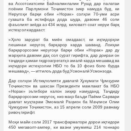
ва Ассотсиатсияи Байналмилалии Рушд дар палатаи
поёнии Парлумони Тоҷикистон зикр намуда буд, ки
Неругоҳи барқи обии «Норак» солҳои 70-уми асри
гузашта ба истифода дода шуда, давоми 46 соли
фаъолият зиёда аз 434 млрд. киловатт-соат неруи барқ
истеҳсол кардааст.
«Ҳоло зарурат ба миён омадааст, ки иқтидорҳои
пешинаи неругоҳ барқарор карда шаванд. Лоиҳаи
барқарорсозии неругоҳи барқи обии «Норак» дар ду
марҳила давоми даҳ сол сурат гирифта, дар доираи он
таҷдиди ҳамаи гидроагрегатҳо амалӣ карда мешавад ва
иқтидори истеҳсолии НБО то ба 10 фоиз боло бурда
мешавад», — иттилоъ дода буд Усмоналӣ Усмонзода.
Дар солҳои Истиқлолияти давлатӣ Ҳукумати Ҷумҳурии
Тоҷикистон ва шахсан Президенти мамлакат ба НБО
«Норак» эътибори калон зиҳир намуданд. Таҷдиду
барқарорсозии неругоҳ, низ маҳз баъди Паёми Сарвари
давлат муҳтарам Эмомалӣ Раҳмон ба Маҷлиси Олии
Ҷумҳурии Тоҷикистон, аз 15 апрели соли 2009 равнақу
ривоҷ гирифт.
Моҳи майи соли 2017 трансфарматори дорои иқтидори
450 мегаволт-ампер, ки вазни умумияш 214 тоннаро