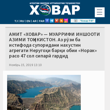
☰
|
|
|
|
"Ховар FM"
TJ
RU
EN
AR
FAR
АМИТ «ХОВАР» — МУАРРИФИ ИНШООТИ
АЗИМИ ТОҶИКИСТОН. Аз рӯзи ба
истифода супоридани нахустин
агрегати Неругоҳи барқи обии «Норак»
расо 47 сол сипарӣ гардид
Ноябрь 15, 2019 13:10