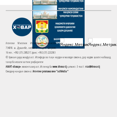
Агентии Миллии Иттилоотии Тоҷикистон
734018. ш. Душанбе, хиёбони Саъдии Шерозӣ,
16 тел.: +992 (37) 2385217, факс: +992 (37) 2232383
© Ҳамаи ҳуқуқ маҳфуз аст. Истифода ва паҳн кардани маводи сомона, дар кадом шакле набошад,
танҳо бо иҷозати хаттии роҳбарияти
АМИТ «Ховар»
имконпазир аст. Истинод ба
www.khovar.tj
ҳатмист. E-mail:
niat@khovar.tj
Омодакунандаи сомона:
Агентии рекламавии "adMedia"