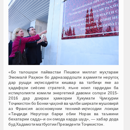
«Бо талошҳои пайвастаи Пешвои миллат муҳтарам
Эмомалӣ Раҳмон бо дарназардошти аҳамияти неругоҳ
дар рушди иқтисодиёти кишвар ва татбиқи яке аз
ҳадафҳои сиёсию стратегӣ, яъне ноил гардидан ба
истиқлолияти комили энергетикӣ давоми солҳои 2015-
2016 дар доираи ҳамкории Ҳукумати Ҷумҳурии
Тоҷикистон бо Бонки ҷаҳонӣ ва ҷалби ширкати мушовирӣ
аз Франсия асосноккунии техникӣ-иқтисодии лоиҳаи
«Таҷдиди Неругоҳи барқи обии Норак ва таъмини
бехатарии садд»-и он омода карда шуд», — хабар дода
буд Хадамоти матбуотии Президенти Тоҷикистон.