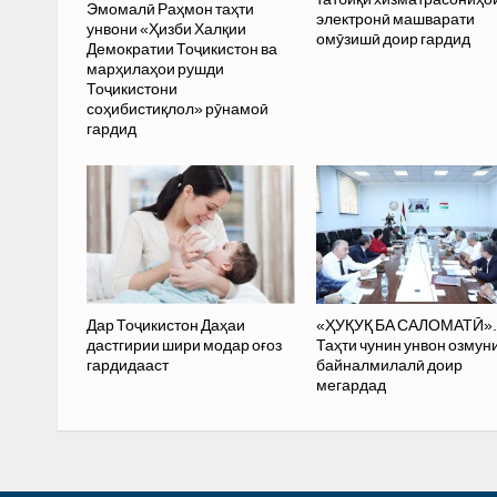
Эмомалӣ Раҳмон таҳти
электронӣ машварати
унвони «Ҳизби Халқии
омӯзишӣ доир гардид
Демократии Тоҷикистон ва
марҳилаҳои рушди
Тоҷикистони
соҳибистиқлол» рӯнамоӣ
гардид
Дар Тоҷикистон Даҳаи
«ҲУҚУҚ БА САЛОМАТӢ».
дастгирии шири модар оғоз
Таҳти чунин унвон озмун
гардидааст
байналмилалӣ доир
мегардад