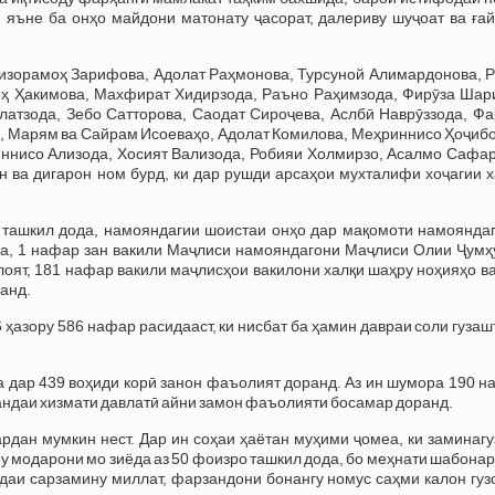
, яъне ба онҳо майдони матонату ҷасорат, далериву шуҷоат ва ға
Низорамоҳ Зарифова, Адолат Раҳмонова, Турсуной Алимардонова, Р
оҳ Ҳакимова, Махфират Хидирзода, Раъно Раҳимзода, Фирӯза Шар
атзода, Зебо Сатторова, Саодат Сироҷева, Аслбӣ Наврӯззода, Фа
, Марям ва Сайрам Исоеваҳо, Адолат Комилова, Меҳриннисо Ҳоҷибо
ннисо Ализода, Хосият Вализода, Робияи Холмирзо, Асалмо Сафар
 ва дигарон ном бурд, ки дар рушди арсаҳои мухталифи хоҷагии х
н ташкил дода, намояндагии шоистаи онҳо дар мақомоти намояндаг
да, 1 нафар зан вакили Маҷлиси намояндагони Маҷлиси Олии Ҷумҳ
лоят, 181 нафар вакили маҷлисҳои вакилони халқи шаҳру ноҳияҳо в
анд.
 ҳазору 586 нафар расидааст, ки нисбат ба ҳамин давраи соли гузаш
а дар 439 воҳиди корӣ занон фаъолият доранд. Аз ин шумора 190 
андаи хизмати давлатӣ айни замон фаъолияти босамар доранд.
рдан мумкин нест. Дар ин соҳаи ҳаётан муҳими ҷомеа, ки заминаг
у модарони мо зиёда аз 50 фоизро ташкил дода, бо меҳнати шабона
даи сарзамину миллат, фарзандони бонангу номус саҳми калон гуз