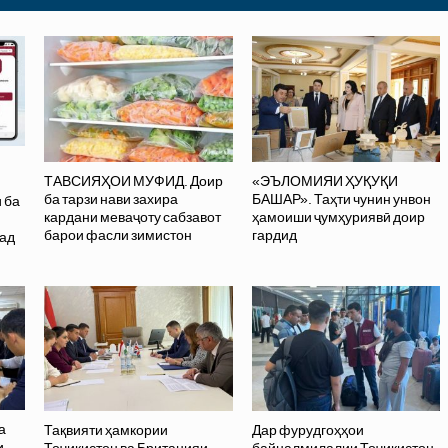
ТАВСИЯҲОИ МУФИД. Доир
«ЭЪЛОМИЯИ ҲУҚУҚИ
ба тарзи нави захира
БАШАР». Таҳти чунин унвон
 ба
кардани меваҷоту сабзавот
ҳамоиши ҷумҳуриявӣ доир
барои фасли зимистон
гардид
дад
а
Тақвияти ҳамкории
Дар фурудгоҳҳои
и