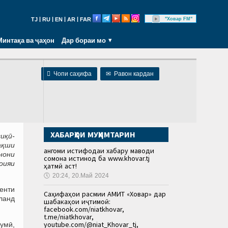
|
|
|
|
"Ховар FM"
TJ
RU
EN
AR
FAR
Минтақа ва ҷаҳон
Дар бораи мо

Чопи саҳифа
✉
Равон кардан
ХАБАРҲОИ МУҲИМТАРИН
иқӣ-
ақши
Ҳангоми истифодаи хабару маводи
нони
сомона истинод ба www.khovar.tj
оияи
ҳатмӣ аст!
🕔
20:24, 20.Май 2024
енти
Саҳифаҳои расмии АМИТ «Ховар» дар
ланд
шабакаҳои иҷтимоӣ:
facebook.com/niatkhovar,
t.me/niatkhovar,
youtube.com/@niat_Khovar_tj,
думӣ,