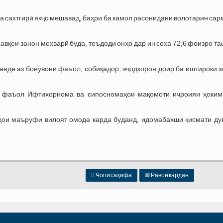
ва сахтгирӣ якҷо мешавад, баҳри ба камол расонидани волотарин са
вқеи занон меҳварӣ буда, теъдоди онҳо дар ин соҳа 72,6 фоизро т
анде аз бонувони фаъол, собиқадор, эҷодкорон доир ба иштироки 
и фаъол Ифтихорнома ва сипосномаҳои мақомоти иҷроияи ҳоким
ҳои маъруфи вилоят омода карда буданд, идомабахши қисмати ду

Чопи саҳифа
✉
Равон кардан