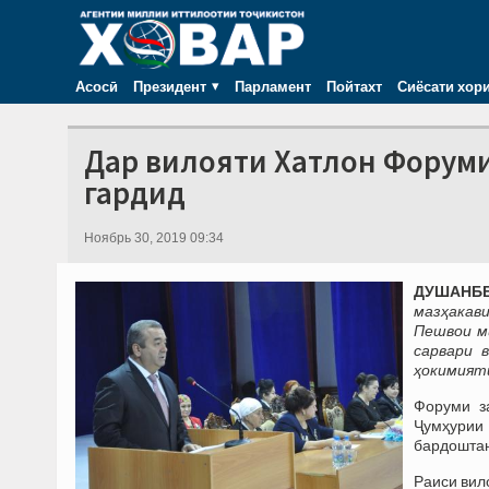
Асосӣ
Президент
Парламент
Пойтахт
Сиёсати хор
Дар вилояти Хатлон Форуми
гардид
Ноябрь 30, 2019 09:34
ДУШАНБЕ
мазҳакав
Пешвои м
сарвари 
ҳокимияти
Форуми з
Ҷумҳурии
бардоштан
Раиси вил