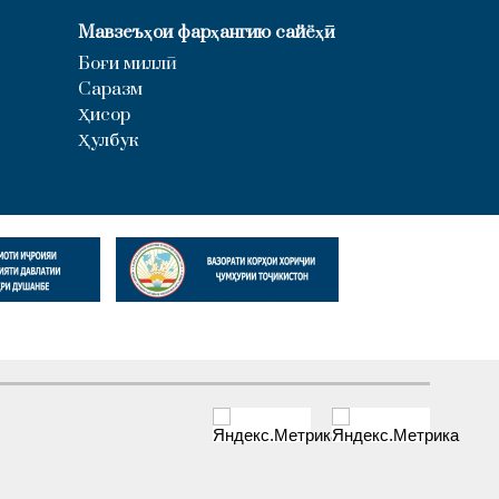
Мавзеъҳои фарҳангию сайёҳӣ
Боғи миллӣ
Саразм
Ҳисор
Ҳулбук