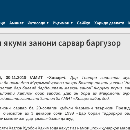
иҷӣ
Амният
Иқтисодӣ
Иҷтимоӣ
Сайёҳӣ
Хариди давлатӣ
 якуми занони сарвар баргузор
, 30
.
11.2019 /АМИТ «Ховар»/.
Дар Театри вилоятии мус
ии ба номи Ато Муҳаммадҷонови шаҳри Бохтар таҳти унвони “Н
иллат дар баланд бардоштани мавқеи занон” Форуми якуми за
вилояти Хатлон доир гардид. Дар ин бора аз Мақомоти иҷр
 давлатии вилояти Хатлон ба АМИТ «Ховар» хабар дод.
анони сарвар ба 20-солагии қабули Фармони таърихии Презид
 Тоҷикистон аз 3 декабри соли 1999 «Дар бораи тадбирҳои ба
и мақоми зан дар ҷомеа» бахшида шуд.
ояти Хатлон Қурбон Ҳакимзода нахуст аз намоишгоҳи ҳунарҳои мар