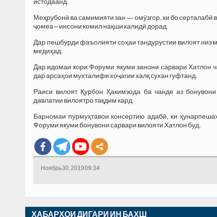
истодаанд.
Меҳрубонӣ ва самимияти зан — омӯзгор, ки бо серталабӣ 
ҷомеа – инсони комил нақши калидӣ дорад.
Дар пешбурди фаъолияти соҳаи тандурустии вилоят низ ма
медиҳад.
Дар идомаи кори Форуми якуми занони сарвари Хатлон ч
дар арсаҳои мухталифи хоҷагии халқ сухан гуфтанд.
Раиси вилоят Қурбон Ҳакимзода ба чанде аз бонувон
давлатии вилоятро тақдим кард.
Барномаи пурмуҳтавои консертию адабӣ, ки ҳунарпеша
Форуми якуми бонувони сарвари вилояти Хатлон буд.
Ноябрь 30, 2019 09:34
ХАБАРҲОИ ДИГАРИ ИН БАХШ