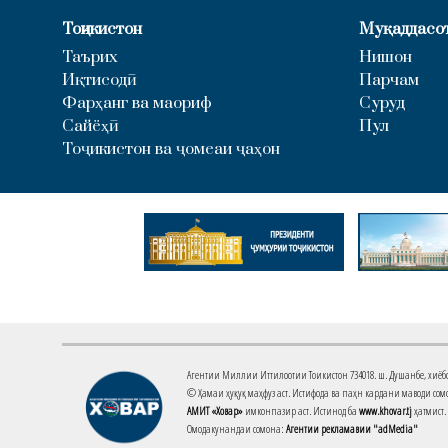
Тоҷикистон
Муқаддасо
Таърих
Нишон
Иқтисодӣ
Парчам
Фарҳанг ва маориф
Суруд
Сайёҳӣ
Пул
Тоҷикистон ва ҷомеаи ҷаҳон
Агентии Миллии Иттилоотии Тоҷикистон 734018. ш. Душанбе, хиёбони 
© Ҳамаи ҳуқуқ маҳфуз аст. Истифода ва паҳн кардани маводи сомо
АМИТ «Ховар»
имконпазир аст. Истинод ба
www.khovar.tj
ҳатмист.
Омодакунандаи сомона:
Агентии рекламавии "adMedia"