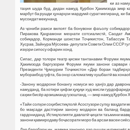
ки аз нам
таҳия шуда буд, дидан намуд. Қурбон Ҳакимзода зикр 
марбут ба рушди ҳунарҳои мардумӣ сурат мегиранд, ки б
мусоидат мекунанд.
Аз ҷониби раиси вилоят ба бонувони фаъолу собиқадо
Пиракова Қаҳрамони меҳнати сотсиалистӣ, Саодат Ам
собиқадор, Корманди шоистаи Тоҷикистон, Табассум Т
Хусрав, Зайнура Мӯсоева- депутати Совети Олии СССР гул
изҳори сипосу офарин хонд.
Сипас, дар толори театр қисми тантанавии Форуми якум
Ҳакимзода баргузории Форуми якуми занони сарвари 
Президенти Ҷумҳурии Тоҷикистон «Дар бораи тадбирҳ
муборакбод гуфта, ба онҳо саломативу хушбахтӣ ва хонао
-Занону модарони бонангу номуси мо ҳанӯз дар даврон
намуданд, ба хотири ҳифзи ҳуқуқи худ мисли гурдофаридҳ
саҳми бисёр арзишманд гузоштанд, — зикр намуд Қурбон 
«Тайи солҳои соҳибистиқлолӣ Асосгузори сулҳу ваҳдати
бо мақсади дастгирии занону модарон ва баланд бард
гардониданд. Истиқлолияти давлатӣ ҷиҳати таъмини мавқ
занони қавииродаву боҷасорати моро ба арсаи васеи сиёс
Дар баробари ин, мавқеи занонро дар рушди иҷтимоиёт 