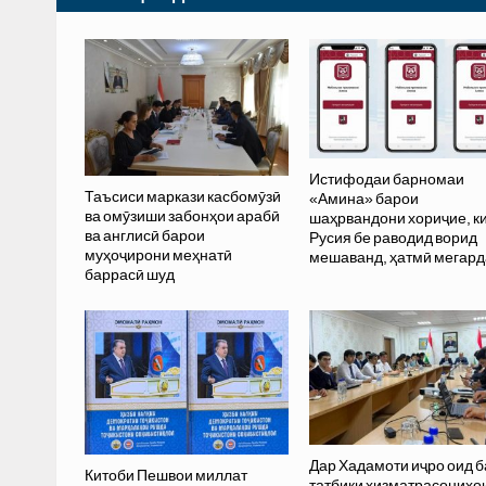
Истифодаи барномаи
Таъсиси маркази касбомӯзӣ
«Амина» барои
ва омӯзиши забонҳои арабӣ
шаҳрвандони хориҷие, ки
ва англисӣ барои
Русия бе раводид ворид
муҳоҷирони меҳнатӣ
мешаванд, ҳатмӣ мегар
баррасӣ шуд
Дар Хадамоти иҷро оид б
Китоби Пешвои миллат
татбиқи хизматрасониҳо