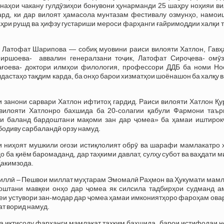
унаҳои чакану гулдӯзиҳои бонувони ҳунарманди 25 шаҳру ноҳияи в
кард, ки дар вилоят ҳамасола мунтазам фестивалу озмунҳо, намои
аҳри рушд ва ҳифзу густариши мероси фарҳанги ғайримоддии халқи 
р Латофат Шарипова — собиқ муовини раиси вилояти Хатлон, Гавҳ
иршоева- аввалин генералзани тоҷик, Латофат Сироҷева- омӯз
ағоева- доктори илмҳои филология, профессори ДДБ ба номи Но
дастаҳо тақдим карда, ба онҳо барои хизматҳои шоёнашон ба халқу 
и занони сарвари Хатлон ифтитоҳ гардид. Раиси вилояти Хатлон Қ
вилояти Хатлонро бахшида ба 20-солагии қабули Фармони таър
ои баланд бардоштани мақоми зан дар ҷомеа» ба ҳамаи иштирок
бодиву сарбаландӣ орзу намуд.
и ниҳоят мушкили оғози истиқлолият обрӯ ва шарафи мамлакатро 
о ба қиём баромаданд, дар таҳкими давлат, сулҳу субот ва ваҳдати 
Ҳакимзода.
 миллӣ – Пешвои миллат муҳтарам Эмомалӣ Раҳмон ва Ҳукумати мам
оштани мавқеи онҳо дар ҷомеа як силсила тадбирҳои судманд а
еи устувори зан-модар дар ҷомеа ҳамаи имкониятҳоро фароҳам ова
ат ворид намуд.
ва иқтисоду фарҳанги мамлакат таҳким бахшида, барои истифодаи 