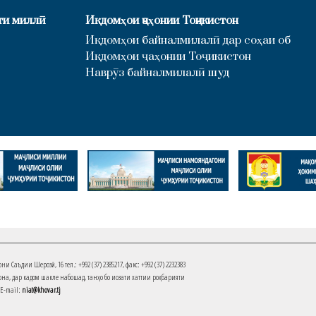
ти миллӣ
Иқдомҳои ҷаҳонии Тоҷикистон
Иқдомҳои байналмилалӣ дар соҳаи об
Иқдомҳои ҷаҳонии Тоҷикистон
Наврӯз байналмилалӣ шуд
Саъдии Шерозӣ, 16 тел.: +992 (37) 2385217, факс: +992 (37) 2232383
на, дар кадом шакле набошад, танҳо бо иҷозати хаттии роҳбарияти
 E-mail:
niat@khovar.tj