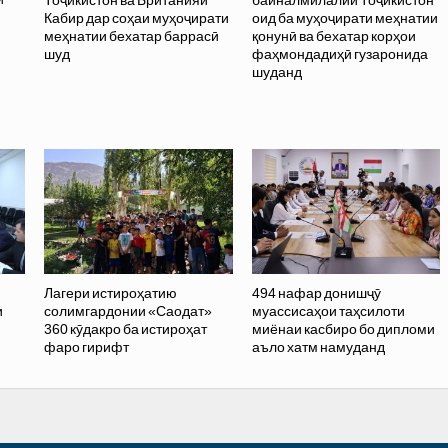
Тоҷикистон ва Британияи
байналмилалии Тоҷикистон
Кабир дар соҳаи муҳоҷирати
оид ба муҳоҷирати меҳнатии
меҳнатии бехатар баррасӣ
қонунӣ ва бехатар корҳои
шуд
фаҳмондадиҳӣ гузаронида
шуданд
Лагери истироҳатию
494 нафар донишҷӯ
и
солимгардонии «Саодат»
муассисаҳои таҳсилоти
360 кӯдакро ба истироҳат
миёнаи касбиро бо дипломи
фаро гирифт
аъло хатм намуданд