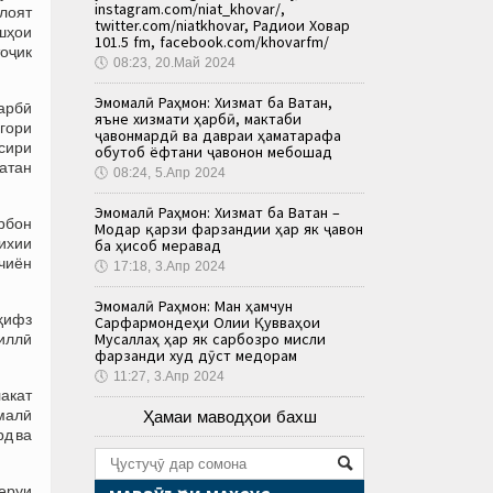
instagram.com/niat_khovar/,
илоят
twitter.com/niatkhovar, Радиои Ховар
шҳои
101.5 fm, facebook.com/khovarfm/
тоҷик
🕔
08:23, 20.Май 2024
Эмомалӣ Раҳмон: Хизмат ба Ватан,
арбӣ
яъне хизмати ҳарбӣ, мактаби
гори
ҷавонмардӣ ва давраи ҳаматарафа
сири
обутоб ёфтани ҷавонон мебошад
ватан
🕔
08:24, 5.Апр 2024
Эмомалӣ Раҳмон: Хизмат ба Ватан –
урбон
Модар қарзи фарзандии ҳар як ҷавон
ихии
ба ҳисоб меравад
чиён
🕔
17:18, 3.Апр 2024
Эмомалӣ Раҳмон: Ман ҳамчун
ҳифз
Сарфармондеҳи Олии Қувваҳои
Мусаллаҳ ҳар як сарбозро мисли
миллӣ
фарзанди худ дӯст медорам
🕔
11:27, 3.Апр 2024
лакат
малӣ
Ҳамаи маводҳои бахш
рд ва
неруи