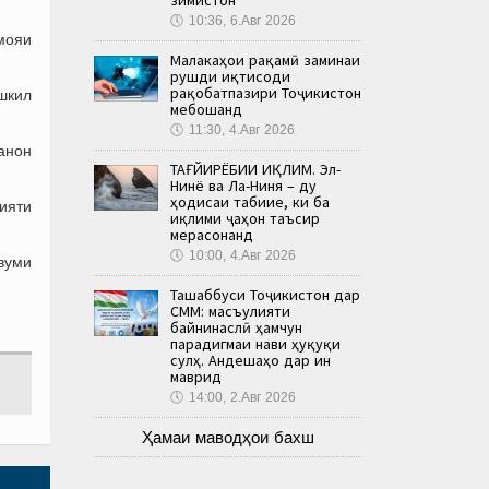
🕔
10:36, 6.Авг 2026
рмояи
Малакаҳои рақамӣ заминаи
рушди иқтисоди
рақобатпазири Тоҷикистон
ашкил
мебошанд
🕔
11:30, 4.Авг 2026
занон
ТАҒЙИРЁБИИ ИҚЛИМ. Эл-
Нинё ва Ла-Ниня – ду
ҳодисаи табиие, ки ба
ияти
иқлими ҷаҳон таъсир
мерасонанд
🕔
10:00, 4.Авг 2026
вуми
Ташаббуси Тоҷикистон дар
СММ: масъулияти
байнинаслӣ ҳамчун
парадигмаи нави ҳуқуқи
сулҳ. Андешаҳо дар ин
маврид
🕔
14:00, 2.Авг 2026
Ҳамаи маводҳои бахш