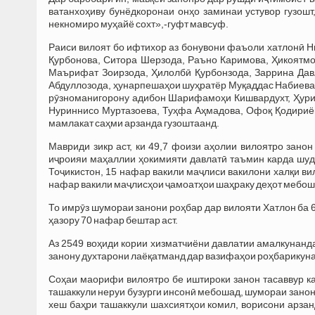
ватанхоҳиву бунёдкоронаи онҳо заминаи устувор гузошт
некномиро муҳайё сохт»,-гуфт мавсуф.
Раиси вилоят бо ифтихор аз бонувони фаъоли хатлонӣ 
Қурбонова, Ситора Шерзода, Раъно Каримова, Ҳикоятм
Маърифат Зоирзода, Ҳилолбӣ Қурбонзода, Заррина Давл
Абдуллозода, ҳунарпешаҳои шуҳратёр Муқаддас Набиева
рӯзноманигорону адибон Шарифамоҳи Кишвардухт, Ҳури
Нуриннисо Муртазоева, Туҳфа Аҳмадова, Офоқ Қодириён
мамлакат саҳми арзанда гузоштаанд.
Мавриди зикр аст, ки 49,7 фоизи аҳолии вилоятро зано
иҷроияи маҳаллии ҳокимияти давлатӣ таъмин карда шу
Тоҷикистон, 15 нафар вакили маҷлиси вакилони халқи ви
нафар вакили маҷлисҳои ҷамоатҳои шаҳраку деҳот мебош
То имрӯз шумораи занони роҳбар дар вилояти Хатлон ба 6
ҳазору 70 нафар бештар аст.
Аз 2549 воҳиди кории хизматчиёни давлатии амалкунанд
занону духтарони лаёқатманд дар вазифаҳои роҳбарикун
Соҳаи маорифи вилоятро бе иштироки занон тасаввур ка
ташаккули неруи бузурги инсонӣ мебошад, шумораи занон
хеш баҳри ташаккули шахсиятҳои комил, ворисони арзан