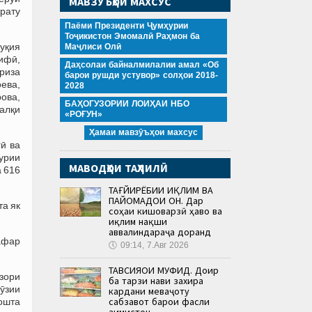
МАВЗӮЪҲОИ МАХСУС
йрату
Паёми Президенти Ҷумҳурии
Тоҷикистон Эмомалӣ Раҳмон ба
уқия
Маҷлиси Олӣ
ифӣ,
Даҳсолаи байналмилалии амал «Об
риза
барои рушди устувор» солҳои 2018-
ева,
2028
ова,
БАҲОГУЗОРИИ ЛОИҲАИ НБО
алқи
«РОҒУН»
Ҳамаи мавзӯъҳои махсус
ӣ ва
урии
МАВОДҲОИ ТАҲЛИЛӢ
а 616
ТАҒЙИРЁБИИ ИҚЛИМ ВА
ПАЙОМАДҲОИ ОН. Дар
та як
соҳаи кишоварзӣ ҳаво ва
иқлим нақши
аввалиндараҷа доранд
нафар
🕔
09:14, 7.Авг 2026
ТАВСИЯҲОИ МУФИД. Доир
узори
ба тарзи нави захира
рӯзии
кардани меваҷоту
сабзавот барои фасли
ошта
зимистон