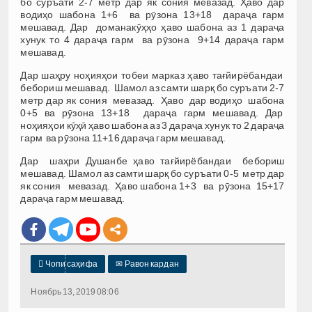
бо суръати 2-7 метр дар як сония мевазад. Ҳаво дар
водиҳо шабона 1+6 ва рӯзона 13+18 дараҷа гарм
мешавад. Дар доманакӯҳҳо ҳаво шабона аз 1 дараҷа
хунук то 4 дараҷа гарм ва рӯзона 9+14 дараҷа гарм
мешавад.
Дар шаҳру ноҳияҳои тобеи марказ ҳаво тағйирёбандаи
бебориш мешавад. Шамол аз самти шарқ бо суръати 2-7
метр дар як сония мевазад. Ҳаво дар водиҳо шабона
0+5 ва рӯзона 13+18 дараҷа гарм мешавад. Дар
ноҳияҳои кӯҳӣ ҳаво шабона аз 3 дараҷа хунук то 2 дараҷа
гарм ва рӯзона 11+16 дараҷа гарм мешавад.
Дар шаҳри Душанбе ҳаво тағйирёбандаи бебориш
мешавад. Шамол аз самти шарқ бо суръати 0-5 метр дар
як сония мевазад. Ҳаво шабона 1+3 ва рӯзона 15+17
дараҷа гарм мешавад.

Чопи саҳифа
✉
Равон кардан
Ноябрь 13, 2019 08:06