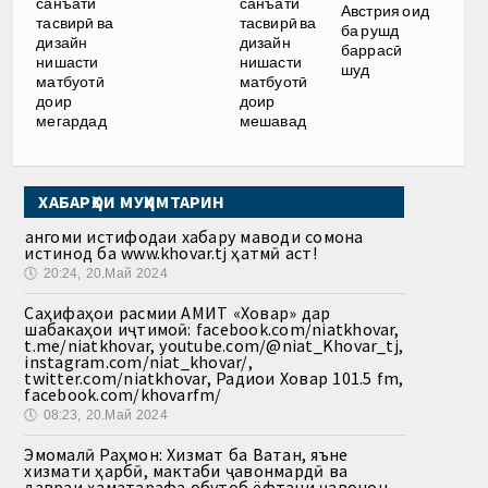
санъати
санъати
Австрия оид
тасвирӣ ва
тасвирӣ ва
ба рушд
дизайн
дизайн
баррасӣ
нишасти
нишасти
шуд
матбуотӣ
матбуотӣ
доир
доир
мегардад
мешавад
ХАБАРҲОИ МУҲИМТАРИН
Ҳангоми истифодаи хабару маводи сомона
истинод ба www.khovar.tj ҳатмӣ аст!
🕔
20:24, 20.Май 2024
Саҳифаҳои расмии АМИТ «Ховар» дар
шабакаҳои иҷтимоӣ: facebook.com/niatkhovar,
t.me/niatkhovar, youtube.com/@niat_Khovar_tj,
instagram.com/niat_khovar/,
twitter.com/niatkhovar, Радиои Ховар 101.5 fm,
facebook.com/khovarfm/
🕔
08:23, 20.Май 2024
Эмомалӣ Раҳмон: Хизмат ба Ватан, яъне
хизмати ҳарбӣ, мактаби ҷавонмардӣ ва
давраи ҳаматарафа обутоб ёфтани ҷавонон