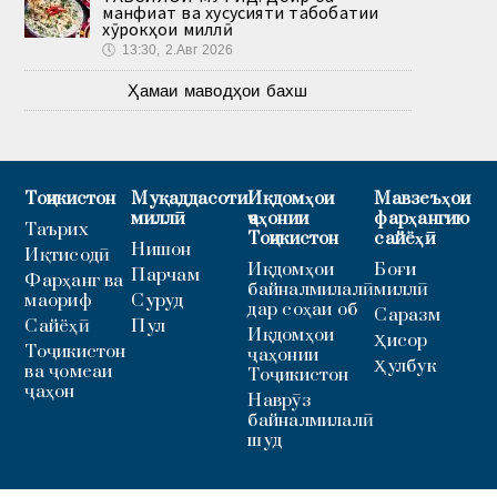
манфиат ва хусусияти табобатии
хӯрокҳои миллӣ
🕔
13:30, 2.Авг 2026
Ҳамаи маводҳои бахш
Тоҷикистон
Муқаддасоти
Иқдомҳои
Мавзеъҳои
миллӣ
ҷаҳонии
фарҳангию
Таърих
Тоҷикистон
сайёҳӣ
Нишон
Иқтисодӣ
Иқдомҳои
Боғи
Парчам
Фарҳанг ва
байналмилалӣ
миллӣ
маориф
Суруд
дар соҳаи об
Саразм
Сайёҳӣ
Пул
Иқдомҳои
Ҳисор
Тоҷикистон
ҷаҳонии
Ҳулбук
ва ҷомеаи
Тоҷикистон
ҷаҳон
Наврӯз
байналмилалӣ
шуд