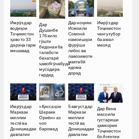
Имрӯз дар
Дар ноҳияи
Имрӯз дар
Дар
водиҳои
Исмоили
Тоҷикистон
Душанбе
Тоҷикистон
Сомонӣ
чангу ғубор
176 кило
ҳаво то 33
намоишҳои
ба амал
гӯшти
дараҷа гарм
фурӯши
меояд
бедонаи ба
мешавад
либос ва
талаботи
лавозимоти
бехатарӣ
мактабӣ
ҷавобгӯнабуда
идома
мусодира
дорад
гардид
Имрӯз дар
«Қиссаҳои
5 август дар
Дар Вена
Маркази
Шераки
Маркази
масоили
миллии
Ориён» аз
миллии
густариши
тестӣ ва
чоп
тестӣ ва
ҳамкории
Донишкадаи
баромад
Донишкадаи
Тоҷикистон
давлатии
давлатии
бо Агентии