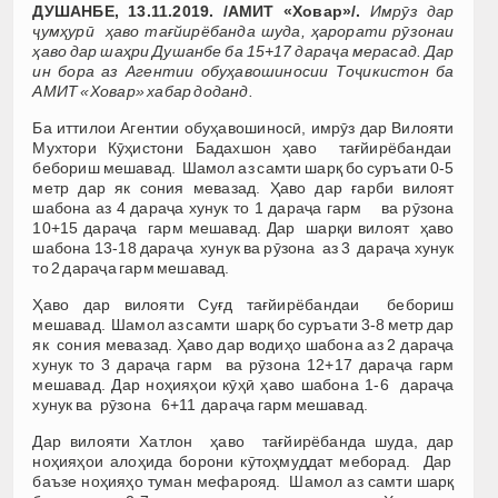
ДУШАНБЕ, 13.11.2019. /АМИТ «Ховар»/.
Имрӯз дар
ҷумҳурӣ ҳаво тағйирёбанда шуда, ҳарорати рӯзонаи
ҳаво дар шаҳри Душанбе ба 15+17 дараҷа мерасад. Дар
ин бора аз Агентии обуҳавошиносии Тоҷикистон ба
АМИТ «Ховар» хабар доданд.
Ба иттилои Агентии обуҳавошиносӣ, имрӯз дар Вилояти
Мухтори Кӯҳистони Бадахшон ҳаво тағйирёбандаи
бебориш мешавад. Шамол аз самти шарқ бо суръати 0-5
метр дар як сония мевазад. Ҳаво дар ғарби вилоят
шабона аз 4 дараҷа хунук то 1 дараҷа гарм ва рӯзона
10+15 дараҷа гарм мешавад. Дар шарқи вилоят ҳаво
шабона 13-18 дараҷа хунук ва рӯзона аз 3 дараҷа хунук
то 2 дараҷа гарм мешавад.
Ҳаво дар вилояти Суғд тағйирёбандаи бебориш
мешавад. Шамол аз самти шарқ бо суръати 3-8 метр дар
як сония мевазад. Ҳаво дар водиҳо шабона аз 2 дараҷа
хунук то 3 дараҷа гарм ва рӯзона 12+17 дараҷа гарм
мешавад. Дар ноҳияҳои кӯҳӣ ҳаво шабона 1-6 дараҷа
хунук ва рӯзона 6+11 дараҷа гарм мешавад.
Дар вилояти Хатлон ҳаво тағйирёбанда шуда, дар
ноҳияҳои алоҳида борони кӯтоҳмуддат меборад. Дар
баъзе ноҳияҳо туман мефарояд. Шамол аз самти шарқ