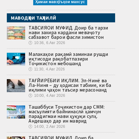
Ҳамаи мавзӯъҳои махсус
МАВОДҲОИ ТАҲЛИЛӢ
ТАВСИЯҲОИ МУФИД. Доир ба тарзи
нави захира кардани меваҷоту
сабзавот барои фасли зимистон
🕔
10:36, 6.Авг 2026
Малакаҳои рақамӣ заминаи рушди
иқтисоди рақобатпазири
Тоҷикистон мебошанд
🕔
11:30, 4.Авг 2026
ТАҒЙИРЁБИИ ИҚЛИМ. Эл-Нинё ва
Ла-Ниня – ду ҳодисаи табиие, ки ба
иқлими ҷаҳон таъсир мерасонанд
🕔
10:00, 4.Авг 2026
Ташаббуси Тоҷикистон дар СММ:
масъулияти байнинаслӣ ҳамчун
парадигмаи нави ҳуқуқи сулҳ.
Андешаҳо дар ин маврид
🕔
14:00, 2.Авг 2026
ТАВСИЯҲОИ МУФИД. Доир ба