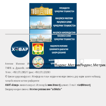
Агентии Миллии Иттилоотии Тоҷикистон
734018. ш. Душанбе, хиёбони Саъдии Шерозӣ,
16 тел.: +992 (37) 2385217, факс: +992 (37) 2232383
© Ҳамаи ҳуқуқ маҳфуз аст. Истифода ва паҳн кардани маводи сомона, дар кадом шакле набошад,
танҳо бо иҷозати хаттии роҳбарияти
АМИТ «Ховар»
имконпазир аст. Истинод ба
www.khovar.tj
ҳатмист. E-mail:
niat@khovar.tj
Омодакунандаи сомона:
Агентии рекламавии "adMedia"