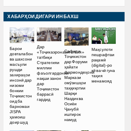
ХАБАРҲОИ ДИГАРИ ИН БАХШ
Дар
Барои
Маҳсулоти
Сафири
«Тоҷикаэронавигатсия»
довталабон
пешрафтаи
Тоҷикистон
татбиқи
ва шахсони
рақамӣ
дар Форуми
Стратегияи
масъули
(digital)-ро
ҳайати
миллии
рушди
кӣ ва чӣ гуна
фармондеҳони
фаъолгардонии
захираҳои
таҳия
Маркази
нақши занон
инсонӣ дар
менамояд
омӯзишҳои
дар
низоми
таҳқиқотии
Тоҷикистон
бонкии
Шарқи
баррасӣ
Тоҷикистон
Наздик ва
гардид
оид ба
Осиёи
барномаи
Ҷанубӣ
JISPA
иштирок
ҳамоиш
намуд
доир шуд