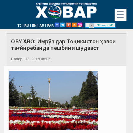
☰
|
|
|
|
"Ховар FM"
TJ
RU
EN
AR
FAR
ОБУ ҲАВО: Имрӯз дар Тоҷикистон ҳавои
тағйирёбанда пешбинӣ шудааст
Ноябрь 13, 2019 08:06