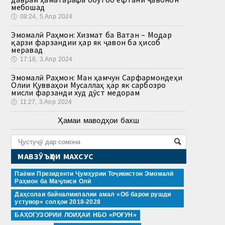
мебошад
🕔
08:24, 5.Апр 2024
Эмомалӣ Раҳмон: Хизмат ба Ватан – Модар
қарзи фарзандии ҳар як ҷавон ба ҳисоб
меравад
🕔
17:18, 3.Апр 2024
Эмомалӣ Раҳмон: Ман ҳамчун Сарфармондеҳи
Олии Қувваҳои Мусаллаҳ ҳар як сарбозро
мисли фарзанди худ дӯст медорам
🕔
11:27, 3.Апр 2024
Ҳамаи маводҳои бахш
МАВЗӮЪҲОИ МАХСУС
Паёми Президенти Ҷумҳурии Тоҷикистон Эмомалӣ
Раҳмон ба Маҷлиси Олӣ
Даҳсолаи байналмилалии амал «Об барои рушди
устувор» солҳои 2018-2028
БАҲОГУЗОРИИ ЛОИҲАИ НБО «РОҒУН»