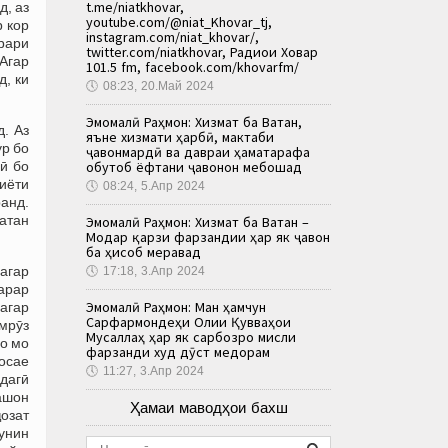
t.me/niatkhovar,
д, аз
youtube.com/@niat_Khovar_tj,
 кор
instagram.com/niat_khovar/,
арари
twitter.com/niatkhovar, Радиои Ховар
Агар
101.5 fm, facebook.com/khovarfm/
, ки
🕔
08:23, 20.Май 2024
Эмомалӣ Раҳмон: Хизмат ба Ватан,
. Аз
яъне хизмати ҳарбӣ, мактаби
ур бо
ҷавонмардӣ ва давраи ҳаматарафа
ӣ бо
обутоб ёфтани ҷавонон мебошад
иёти
🕔
08:24, 5.Апр 2024
ранд.
атан
Эмомалӣ Раҳмон: Хизмат ба Ватан –
Модар қарзи фарзандии ҳар як ҷавон
ба ҳисоб меравад
 агар
🕔
17:18, 3.Апр 2024
зарар
Эмомалӣ Раҳмон: Ман ҳамчун
 агар
Сарфармондеҳи Олии Қувваҳои
имрӯз
Мусаллаҳ ҳар як сарбозро мисли
ро мо
фарзанди худ дӯст медорам
лосае
🕔
11:27, 3.Апр 2024
ндагӣ
аашон
Ҳамаи маводҳои бахш
ҷозат
чунин