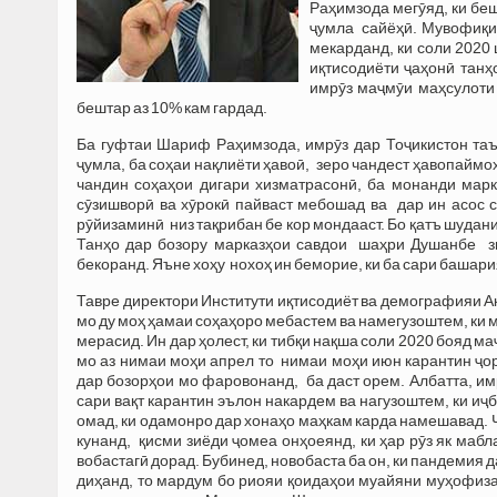
Раҳимзода мегӯяд, ки беш
ҷумла сайёҳӣ. Мувофиқи 
мекарданд, ки соли 2020 
иқтисодиёти ҷаҳонӣ танҳ
имрӯз маҷмӯи маҳсулоти 
бештар аз 10% кам гардад.
Ба гуфтаи Шариф Раҳимзода, имрӯз дар Тоҷикистон таъ
ҷумла, ба соҳаи нақлиёти ҳавоӣ, зеро чандест ҳавопаймо
чандин соҳаҳои дигари хизматрасонӣ, ба монанди мар
сӯзишворӣ ва хӯрокӣ пайваст мебошад ва дар ин асос с
рӯйизаминӣ низ тақрибан бе кор мондааст. Бо қатъ шуда
Танҳо дар бозору марказҳои савдои шаҳри Душанбе зи
бекоранд. Яъне хоҳу нохоҳ ин беморие, ки ба сари башар
Тавре директори Институти иқтисодиёт ва демографияи 
мо ду моҳ ҳамаи соҳаҳоро мебастем ва намегузоштем, ки м
мерасид. Ин дар ҳолест, ки тибқи нақша соли 2020 бояд м
мо аз нимаи моҳи апрел то нимаи моҳи июн карантин ҷо
дар бозорҳои мо фаровонанд, ба даст орем. Албатта, имр
сари вақт карантин эълон накардем ва нагузоштем, ки и
омад, ки одамонро дар хонаҳо маҳкам карда намешавад. 
кунанд, қисми зиёди ҷомеа онҳоеянд, ки ҳар рӯз як маб
вобастагӣ дорад. Бубинед, новобаста ба он, ки пандемия 
диҳанд, то мардум бо риояи қоидаҳои муайяни муҳофиза