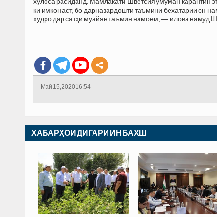
хулоса расиданд. Мамлакати Шветсия умуман карантин эъл
ки имкон аст, бо дарназардошти таъмини бехатарии он н
худро дар сатҳи муайян таъмин намоем, — илова намуд 
Май 15, 2020 16:54
ХАБАРҲОИ ДИГАРИ ИН БАХШ