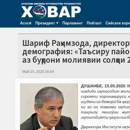
Асосӣ
Президент
Парламент
Пойтахт
Сиёсати хор
Шариф Раҳимзода, директор
демография: «Таъсиру пайом
аз буҳрони молиявии солҳои 
Май 15, 2020 16:54
ДУШАНБЕ, 15.05.2020 /
шадиди иқтисодию молия
сирояти корон
а
вируси 
шудани ин бемор
ӣ
ба ҷаҳ
ки
аз он
тамоми иқтис
таҳлилу пешг
ӯ
ии мут
иқтисодиёти ҷаҳон нисб
Директори Институти иқ