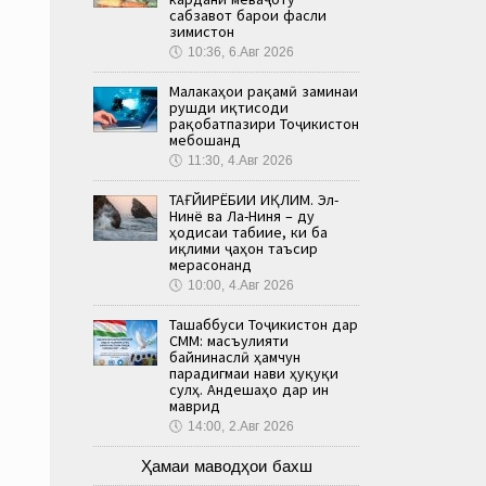
сабзавот барои фасли
зимистон
🕔
10:36, 6.Авг 2026
Малакаҳои рақамӣ заминаи
рушди иқтисоди
рақобатпазири Тоҷикистон
мебошанд
🕔
11:30, 4.Авг 2026
ТАҒЙИРЁБИИ ИҚЛИМ. Эл-
Нинё ва Ла-Ниня – ду
ҳодисаи табиие, ки ба
иқлими ҷаҳон таъсир
мерасонанд
🕔
10:00, 4.Авг 2026
Ташаббуси Тоҷикистон дар
СММ: масъулияти
байнинаслӣ ҳамчун
парадигмаи нави ҳуқуқи
сулҳ. Андешаҳо дар ин
маврид
🕔
14:00, 2.Авг 2026
Ҳамаи маводҳои бахш