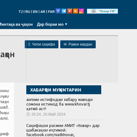
|
|
|
|
"Ховар FM"
TJ
RU
EN
AR
FAR
Минтақа ва ҷаҳон
Дар бораи мо

Чопи саҳифа
✉
Равон кардан
аҳон
ХАБАРҲОИ МУҲИМТАРИН
рони
иҷаи
Ҳангоми истифодаи хабару маводи
паҳн
сомона истинод ба www.khovar.tj
шад,
ҳатмӣ аст!
фиқи
🕔
20:24, 20.Май 2024
ал
ӣ,
Саҳифаҳои расмии АМИТ «Ховар» дар
шабакаҳои иҷтимоӣ:
ариф
facebook.com/niatkhovar,