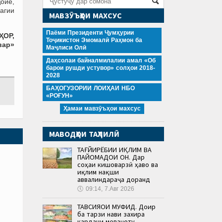
ҷойе,
дагии
МАВЗӮЪҲОИ МАХСУС
Паёми Президенти Ҷумҳурии
ҲОР,
Тоҷикистон Эмомалӣ Раҳмон ба
вар»
Маҷлиси Олӣ
Даҳсолаи байналмилалии амал «Об
барои рушди устувор» солҳои 2018-
2028
БАҲОГУЗОРИИ ЛОИҲАИ НБО
«РОҒУН»
Ҳамаи мавзӯъҳои махсус
МАВОДҲОИ ТАҲЛИЛӢ
ТАҒЙИРЁБИИ ИҚЛИМ ВА
ПАЙОМАДҲОИ ОН. Дар
соҳаи кишоварзӣ ҳаво ва
иқлим нақши
аввалиндараҷа доранд
🕔
09:14, 7.Авг 2026
ТАВСИЯҲОИ МУФИД. Доир
ба тарзи нави захира
кардани меваҷоту