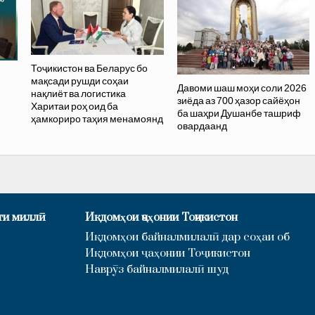
Тоҷикистон ва Беларус бо
мақсади рушди соҳаи
Давоми шаш моҳи соли 2026
нақлиёт ва логистика
зиёда аз 700 ҳазор сайёҳон
Харитаи роҳ оид ба
ба шаҳри Душанбе ташриф
ҳамкориро таҳия менамоянд
овардаанд
ти миллӣ
Иқдомҳои ҷаҳонии Тоҷикистон
Иқдомҳои байналмилалӣ дар соҳаи об
Иқдомҳои ҷаҳонии Тоҷикистон
Наврӯз байналмилалӣ шуд