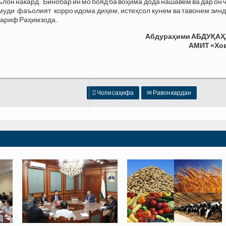
он накард. Бинобар ин мо бояд ба воҳима дода нашавем ва дар он 
амуди фаъолият корро идома диҳем, истеҳсол кунем ва тавонем зин
Шариф Раҳимзода.
Абдураҳими АБДУҚАҲ
АМИТ «Хо

Чопи саҳифа
✉
Равон кардан