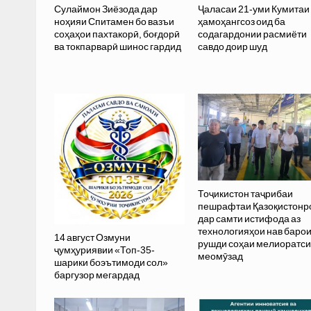
Сулаймон Зиёзода дар
Ҷаласаи 21-уми Кумитаи
ноҳияи Спитамен бо вазъи
ҳамоҳангсоз оид ба
соҳаҳои пахтакорӣ, боғдорӣ
содагардонии расмиёти
ва токпарварӣ шинос гардид
савдо доир шуд
Тоҷикистон таҷрибаи
пешрафтаи Қазоқистонр
дар самти истифода аз
технологияҳои нав баро
14 август Озмуни
рушди соҳаи мелиоратс
ҷумҳуриявии «Топ-35-
меомӯзад
шарики боэътимоди сол»
баргузор мегардад