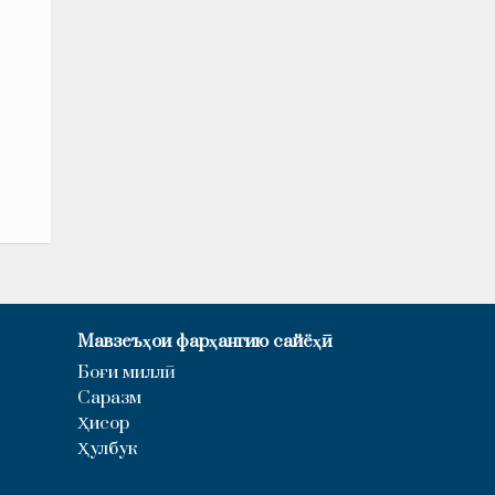
Мавзеъҳои фарҳангию сайёҳӣ
Боғи миллӣ
Саразм
Ҳисор
Ҳулбук