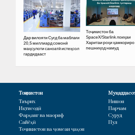
Тоҷикистон ба
SpaceX/Starlink лоиҳаи
Дар вилояти Суғд ба маблағи
Харитаи роҳи ҳамкориро
20,5 миллиард сомонӣ
пешниҳод намуд
маҳсулоти саноатӣ истеҳсол
гардидааст
Тоҷикистон
Муқаддасо
Таърих
Нишон
Иқтисодӣ
Парчам
Фарҳанг ва маориф
Суруд
Сайёҳӣ
Пул
Тоҷикистон ва ҷомеаи ҷаҳон