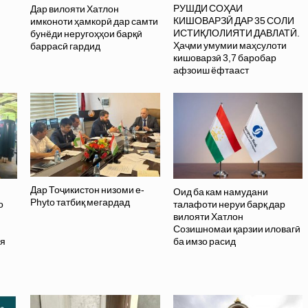
РУШДИ СОҲАИ
Дар вилояти Хатлон
КИШОВАРЗӢ ДАР 35 СОЛИ
имконоти ҳамкорӣ дар самти
ИСТИҚЛОЛИЯТИ ДАВЛАТӢ.
бунёди неругоҳҳои барқӣ
Ҳаҷми умумии маҳсулоти
баррасӣ гардид
кишоварзӣ 3,7 баробар
афзоиш ёфтааст
Дар Тоҷикистон низоми e-
Оид ба кам намудани
Phyto татбиқ мегардад
о
талафоти неруи барқ дар
вилояти Хатлон
и
Созишномаи қарзии иловагӣ
ия
ба имзо расид