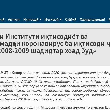
иҷӣ
Амният
Иқтисодӣ
Иҷтимоӣ
Сайёҳӣ
Хариди давлатӣ
и Институти иқтисодиёт ва
адҳои коронавирус ба иқтисоди ҷ
2008-2009 шадидтар хоҳад буд»
АМИТ «Ховар»/.
Аз оғози соли 2020 ҷомеаи ҷаҳониро хатари буҳ
вӣ таҳдид мекунад. Тавре маълум аст, буҳрони мазкур дар нат
намуди нави COVID-19 ба амал ом
а
дааст. Яке аз сабабҳои зуд 
он алоқаи зичи кишварҳо бо ҳамдигар
дар раванди ҷаҳонишавӣ
мебо
одиёти ҷаҳон, аз ҷумла Тоҷикистон низ зарар
мебинад
. Муво
ахассисону коршиносон ва созмонҳои бонуфузи байналмил
ат ба соли 2019 ба таври беназир
коҳиш хоҳад ёфт
.
тисодиёт ва демографияи Академияи миллии илмҳои Тоҷикистон Ш