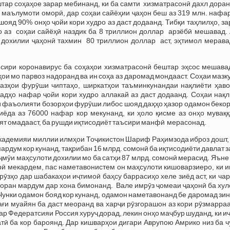
тар соҳаҳое зарар мебинанд, ки ба самти хизматрасонӣ дахл доран
маълумоти оморӣ, дар соҳаи сайёҳии ҷаҳон беш аз 319 млн. нафар
шояд 90% онҳо ҷойи кори худро аз даст додаанд. Тибқи таҳлилҳо, з
о аз соҳаи сайёҳӣ наздик ба 8 триллион доллар арзёбӣ мешавад. 
дохилии ҷаҳонӣ тахмин 80 триллион доллар аст, эҳтимол меравад
сири коронавирус ба соҳаҳои хизматрасонӣ бештар эҳсос мешавад
ҳои мо парвоз надоранд ва ин соҳа аз даромад мондааст. Соҳаи мазк
казҳои фурӯши чиптаҳо, ширкатҳои таъминкунандаи нақлиёти ҳаво
адҳо нафар ҷойи кори худро аллакай аз даст додаанд. Соҳаи нақл
ни фаъолияти бозорҳои фурӯши либос шояд даҳҳо ҳазор одамон беко
ёда аз 76000 нафар кор мекунанд, ки ҳоло қисме аз онҳо муваққ
ият омадааст, ба рушди иқтисодиёт таъсири манфӣ мерасонад.
Академияи миллии илмҳои Тоҷикистон Шариф Раҳимзода иброз дошт,
ардум кор кунанд, тақрибан 16 млрд. сомонӣ ба иқтисодиёти давлат 
аҷмӯи маҳсулоти дохилии мо ба сатҳи 87 млрд. сомонӣ мерасид. Яъне
рӣ мекардем, пас наметавонистем он маҳсулоти кишоварзиеро, ки 
ӯзҳо дар шабакаҳои иҷтимоӣ баҳсу баррасиҳо хеле зиёд аст, ки ча
ҷборан мардум дар хона бимонанд. Вале имрӯз ҷомеаи ҷаҳонӣ ба ху
Чунки одамон бояд кор кунанд, одамон наметавонанд бе даромад зи
лағи муайян ба даст меоранд ва харҷи рӯзгорашон аз кори рӯзмарр
дар Федератсияи Россия хуруҷ дорад, лекин онҳо маҷбур шуданд, ки и
тӣ ба кор бароянд. Дар кишварҳои дигари Аврупою Амрико низ ба 