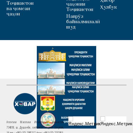
Ҳисор
Тоҷикистон
ҷаҳонии
Ҳулбук
ва ҷомеаи
Тоҷикистон
ҷаҳон
Наврӯз
байналмилалӣ
шуд
Агентии Миллии Иттилоотии Тоҷикистон
734018. ш. Душанбе, хиёбони Саъдии Шерозӣ,
16 тел.: +992 (37) 2385217, факс: +992 (37) 2232383