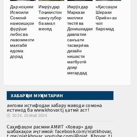
Дар ноҳияи
Имрӯз дар
Имрӯз дар
«Қиссаҳои
Исмоили
Тоҷикистон
Маркази
Шераки
Сомонӣ
чангу ғубор
миллии
Ориён» аз
намоишҳои
ба амал
тестӣ ва
чоп
фурӯши
меояд
Донишкадаи
баромад
либос ва
давлатии
лавозимоти
санъати
мактабӣ
тасвирӣ ва
идома
дизайн
дорад
нишасти
матбуотӣ
доир
мегардад
ХАБАРҲОИ МУҲИМТАРИН
Ҳангоми истифодаи хабару маводи сомона
истинод ба www.khovar.tj ҳатмӣ аст!
🕔
20:24, 20.Май 2024
Саҳифаҳои расмии АМИТ «Ховар» дар
шабакаҳои иҷтимоӣ: facebook.com/niatkhovar,
t.me/niatkhovar, youtube.com/@niat_Khovar_tj,