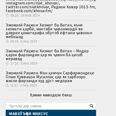
instagram.com/niat_khovar/,
twitter.com/niatkhovar, Радиои Ховар 101.5 fm,
facebook.com/khovarfm/
🕔
08:23, 20.Май 2024
Эмомалӣ Раҳмон: Хизмат ба Ватан, яъне
хизмати ҳарбӣ, мактаби ҷавонмардӣ ва
давраи ҳаматарафа обутоб ёфтани ҷавонон
мебошад
🕔
08:24, 5.Апр 2024
Эмомалӣ Раҳмон: Хизмат ба Ватан – Модар
қарзи фарзандии ҳар як ҷавон ба ҳисоб
меравад
🕔
17:18, 3.Апр 2024
Эмомалӣ Раҳмон: Ман ҳамчун Сарфармондеҳи
Олии Қувваҳои Мусаллаҳ ҳар як сарбозро
мисли фарзанди худ дӯст медорам
🕔
11:27, 3.Апр 2024
Ҳамаи маводҳои бахш
МАВЗӮЪҲОИ МАХСУС