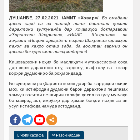
ДУШАНБЕ, 27.02.2021. /АМИТ «Ховар»/.
Бо омадани
ҳавои сард ва аз талаф нигоҳ доштани ҳосили
дарахтони гулкунанда дар хоҷагиҳои боғпарварии
«Зарнисори Шаҳринав», «ИИАС – Шаҳринав» ва
хоҷагии «Ниҳолпарварӣ»-и ноҳияи Шаҳринав ғарамҳои
пахол ва каҳро оташ зада, ба воситаи гармии он
ҳосили боғҳоро эмин нигоҳ медоранд.
Кишоварзони ноҳия бо маслиҳати мутахассисони соҳа
дар зери дарахтони олу, зардолу, шафтолу ва токзор
корҳои дудмониро ба роҳ мондаад.
Бо супориши роҳбарияти ноҳия доир ба сардиҳои охири
моҳ, ки истифодаи дудмонӣ барои дарахтони пешпазак
ҳамчун воситаи пешгирии талафи ҳосил ва гулу муғчаҳо
ба маврид аст, имрӯзҳо дар ҳамаи боғҳои ноҳия аз ин
усул истифода намуда истодаанд.

Чопи саҳифа
✉
Равон кардан