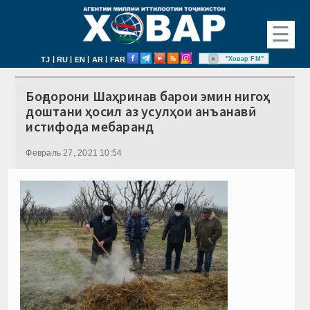
☰
|
|
|
|
"Ховар FM"
TJ
RU
EN
AR
FAR
Боғдорони Шаҳринав барои эмин нигоҳ
доштани ҳосил аз усулҳои анъанавӣ
истифода мебаранд
Февраль 27, 2021 10:54