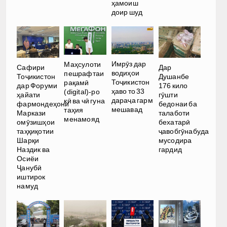
ҳамоиш
доир шуд
Имрӯз дар
Маҳсулоти
Дар
Сафири
водиҳои
пешрафтаи
Душанбе
Тоҷикистон
Тоҷикистон
рақамӣ
176 кило
дар Форуми
ҳаво то 33
(digital)-ро
гӯшти
ҳайати
дараҷа гарм
кӣ ва чӣ гуна
бедонаи ба
фармондеҳони
мешавад
таҳия
талаботи
Маркази
менамояд
бехатарӣ
омӯзишҳои
ҷавобгӯнабуда
таҳқиқотии
мусодира
Шарқи
гардид
Наздик ва
Осиёи
Ҷанубӣ
иштирок
намуд