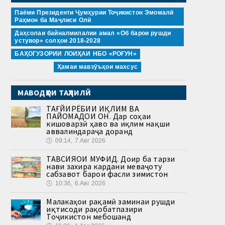
Паёми Президенти Ҷумҳурии Тоҷикистон Эмомалӣ
Раҳмон ба Маҷлиси Олӣ
Даҳсолаи байналмилалии амал «Об барои рушди
устувор» солҳои 2018-2028
БАҲОГУЗОРИИ ЛОИҲАИ НБО «РОҒУН»
Ҳамаи мавзӯъҳои махсус
МАВОДҲОИ ТАҲЛИЛӢ
ТАҒЙИРЁБИИ ИҚЛИМ ВА
ПАЙОМАДҲОИ ОН. Дар соҳаи
кишоварзӣ ҳаво ва иқлим нақши
аввалиндараҷа доранд
🕔
09:14, 7.Авг 2026
ТАВСИЯҲОИ МУФИД. Доир ба тарзи
нави захира кардани меваҷоту
сабзавот барои фасли зимистон
🕔
10:36, 6.Авг 2026
Малакаҳои рақамӣ заминаи рушди
иқтисоди рақобатпазири
Тоҷикистон мебошанд