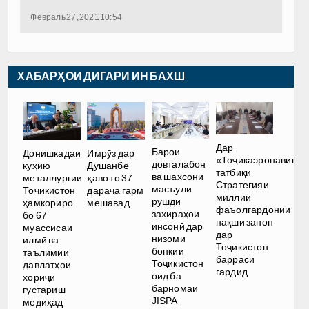
Февраль 27, 2021 10:54
ХАБАРҲОИ ДИГАРИ ИН БАХШ
Дар
Барои
Донишкадаи
Имрӯз дар
«Тоҷикаэронавигат
довталабон
кӯҳию
Душанбе
татбиқи
ва шахсони
металлургии
ҳаво то 37
Стратегияи
масъули
Тоҷикистон
дараҷа гарм
миллии
рушди
ҳамкориро
мешавад
фаъолгардонии
захираҳои
бо 67
нақши занон
инсонӣ дар
муассисаи
дар
низоми
илмӣ ва
Тоҷикистон
бонкии
таълимии
баррасӣ
Тоҷикистон
давлатҳои
гардид
оид ба
хориҷӣ
барномаи
густариш
JISPA
медиҳад