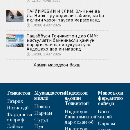
🕔
11:30, 4.Авг 2026
ТАҒЙИРЁБИИ ИҚЛИМ. Эл-Нинё ва
Ла-Ниня – ду ҳодисаи табиие, ки ба
иқлими ҷаҳон таъсир мерасонанд
🕔
10:00, 4.Авг 2026
Ташаббуси Тоҷикистон дар СММ:
масъулияти байнинаслӣ ҳамчун
парадигмаи нави ҳуқуқи сулҳ.
Андешаҳо дар ин маврид
🕔
14:00, 2.Авг 2026
Ҳамаи маводҳои бахш
Тоҷикистон
Муқаддасоти
Иқдомҳои
Мавзеъҳои
миллӣ
ҷаҳонии
фарҳангию
Таърих
Тоҷикистон
сайёҳӣ
Нишон
Иқтисодӣ
Иқдомҳои
Боғи
Парчам
Фарҳанг ва
байналмилалӣ
миллӣ
маориф
Суруд
дар соҳаи об
Саразм
Сайёҳӣ
Пул
Иқдомҳои