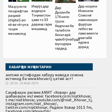
Имрӯз дар
Дар ноҳияи
Маҳсулоти
Дар
водиҳои
Исмоили
пешрафтаи
Душанбе
Тоҷикистон
Сомонӣ
рақамӣ
176 кило
ҳаво то 33
намоишҳои
(digital)-ро
гӯшти
дараҷа гарм
фурӯши
кӣ ва чӣ гуна
бедонаи ба
мешавад
либос ва
таҳия
талаботи
лавозимоти
менамояд
бехатарӣ
мактабӣ
ҷавобгӯнабуда
идома
мусодира
дорад
гардид
ХАБАРҲОИ МУҲИМТАРИН
Ҳангоми истифодаи хабару маводи сомона
истинод ба www.khovar.tj ҳатмӣ аст!
🕔
20:24, 20.Май 2024
Саҳифаҳои расмии АМИТ «Ховар» дар
шабакаҳои иҷтимоӣ: facebook.com/niatkhovar,
t.me/niatkhovar, youtube.com/@niat_Khovar_tj,
instagram.com/niat_khovar/,
twitter.com/niatkhovar, Радиои Ховар 101.5 fm,
facebook.com/khovarfm/