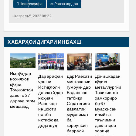

Чопи саҳифа
✉
Равон кардан
Февраль 5, 2022 08:22
ХАБАРҲОИ ДИГАРИ ИН БАХШ
Имрӯз дар
Дар арафаи
Дар Раёсати
Донишкадаи
ноҳияҳои
ҷашни
минтақавии
кӯҳию
кӯҳии
Истиқлоли
гумрукӣ дар
металлургии
Тоҷикистон
давлатӣ дар
Бадахшон
Тоҷикистон
ҳаво то 27
ноҳияи
татбиқи
ҳамкориро
дараҷа гарм
Рашт чор
Стратегияи
бо 67
мешавад
иншооти
давлатии
муассисаи
нав ба
муқовимат
илмӣ ва
истифода
ба
таълимии
дода шуд
коррупсия
давлатҳои
баррасӣ
хориҷӣ