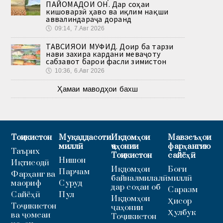
ПАЙОМАДҲОИ ОН. Дар соҳаи
кишоварзӣ ҳаво ва иқлим нақши
аввалиндараҷа доранд
🕔
09:14, 7.Авг 2026
ТАВСИЯҲОИ МУФИД. Доир ба тарзи
нави захира кардани меваҷоту
сабзавот барои фасли зимистон
🕔
10:36, 6.Авг 2026
Ҳамаи маводҳои бахш
Тоҷикистон
Муқаддасоти
Иқдомҳои
Мавзеъҳои
миллӣ
ҷаҳонии
фарҳангию
Таърих
Тоҷикистон
сайёҳӣ
Нишон
Иқтисодӣ
Иқдомҳои
Боғи
Парчам
Фарҳанг ва
байналмилалӣ
миллӣ
маориф
Суруд
дар соҳаи об
Саразм
Сайёҳӣ
Пул
Иқдомҳои
Ҳисор
Тоҷикистон
ҷаҳонии
Ҳулбук
ва ҷомеаи
Тоҷикистон