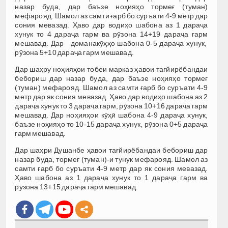
назар буда, дар баъзе ноҳияҳо тормеғ (туман)
мефарояд. Шамол аз самти ғарб бо суръати 4-9 метр дар
сония мевазад. Ҳаво дар водиҳо шабона аз 1 дараҷа
хунук то 4 дараҷа гарм ва рӯзона 14+19 дараҷа гарм
мешавад. Дар доманакӯҳҳо шабона 0-5 дараҷа хунук,
рӯзона 5+10 дараҷа гарм мешавад.
Дар шаҳру ноҳияҳои тобеи марказ ҳавои тағйирёбандаи
бебориш дар назар буда, дар баъзе ноҳияҳо тормеғ
(туман) мефарояд. Шамол аз самти ғарб бо суръати 4-9
метр дар як сония мевазад. Ҳаво дар водиҳо шабона аз 2
дараҷа хунук то 3 дараҷа гарм, рӯзона 10+16 дараҷа гарм
мешавад. Дар ноҳияҳои кӯҳӣ шабона 4-9 дараҷа хунук,
баъзе ноҳияҳо то 10-15 дараҷа хунук, рӯзона 0+5 дараҷа
гарм мешавад.
Дар шаҳри Душанбе ҳавои тағйирёбандаи бебориш дар
назар буда, тормеғ (туман)-и тунук мефарояд. Шамол аз
самти ғарб бо суръати 4-9 метр дар як сония мевазад.
Ҳаво шабона аз 1 дараҷа хунук то 1 дараҷа гарм ва
рӯзона 13+15 дараҷа гарм мешавад.