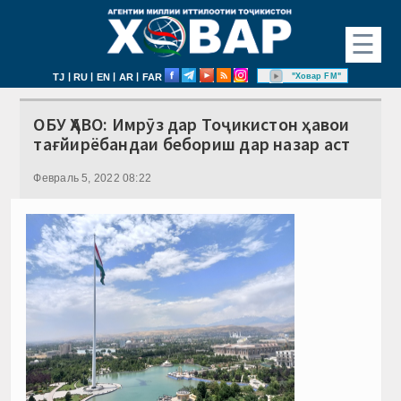
☰
|
|
|
|
"Ховар FM"
TJ
RU
EN
AR
FAR
ОБУ ҲАВО: Имрӯз дар Тоҷикистон ҳавои
тағйирёбандаи бебориш дар назар аст
Февраль 5, 2022 08:22