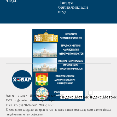
ҷаҳон
Наврӯз
байналмилалӣ
шуд
Агентии Миллии Иттилоотии Тоҷикистон
734018. ш. Душанбе, хиёбони Саъдии Шерозӣ,
16 тел.: +992 (37) 2385217, факс: +992 (37) 2232383
© Ҳамаи ҳуқуқ маҳфуз аст. Истифода ва паҳн кардани маводи сомона, дар кадом шакле набошад,
танҳо бо иҷозати хаттии роҳбарияти