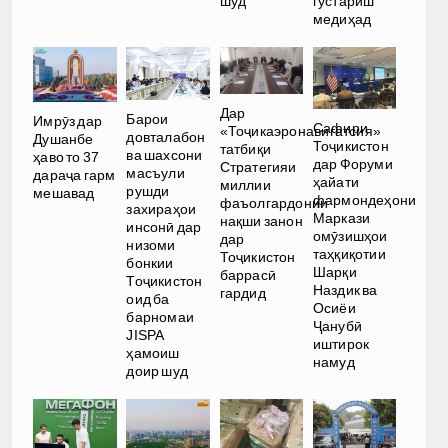
шуд
густариш
медиҳад
Дар
Барои
Имрӯз дар
Сафири
«Тоҷикаэронавигатсия»
довталабон
Душанбе
Тоҷикистон
татбиқи
ва шахсони
ҳаво то 37
дар Форуми
Стратегияи
масъули
дараҷа гарм
ҳайати
миллии
рушди
мешавад
фармондеҳони
фаъолгардонии
захираҳои
Маркази
нақши занон
инсонӣ дар
омӯзишҳои
дар
низоми
таҳқиқотии
Тоҷикистон
бонкии
Шарқи
баррасӣ
Тоҷикистон
Наздик ва
гардид
оид ба
Осиёи
барномаи
Ҷанубӣ
JISPA
иштирок
ҳамоиш
намуд
доир шуд