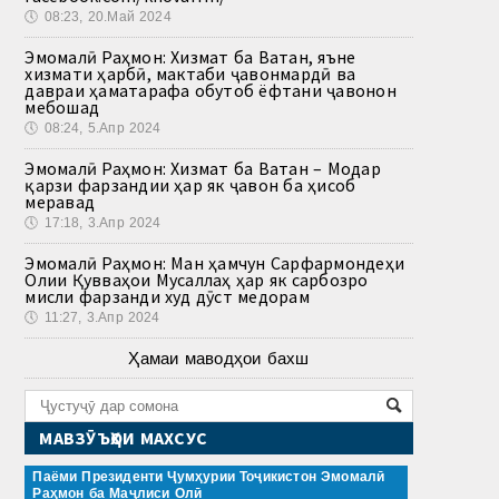
🕔
08:23, 20.Май 2024
Эмомалӣ Раҳмон: Хизмат ба Ватан, яъне
хизмати ҳарбӣ, мактаби ҷавонмардӣ ва
давраи ҳаматарафа обутоб ёфтани ҷавонон
мебошад
🕔
08:24, 5.Апр 2024
Эмомалӣ Раҳмон: Хизмат ба Ватан – Модар
қарзи фарзандии ҳар як ҷавон ба ҳисоб
меравад
🕔
17:18, 3.Апр 2024
Эмомалӣ Раҳмон: Ман ҳамчун Сарфармондеҳи
Олии Қувваҳои Мусаллаҳ ҳар як сарбозро
мисли фарзанди худ дӯст медорам
🕔
11:27, 3.Апр 2024
Ҳамаи маводҳои бахш
МАВЗӮЪҲОИ МАХСУС
Паёми Президенти Ҷумҳурии Тоҷикистон Эмомалӣ
Раҳмон ба Маҷлиси Олӣ