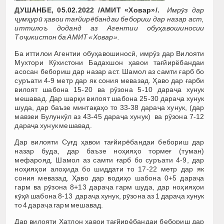
ДУШАНБЕ, 05.02.2022 /АМИТ «Ховар»/.
Имр
ӯ
з дар
ҷ
ум
ҳ
ур
ӣ
ҳ
авои та
ғ
йирёбандаи бебо
риш дар назар аст,
иттилоъ доданд аз Агентии обу
ҳ
авошиносии
То
ҷ
икистон ба АМИТ «Ховар».
Ба иттилои Агентии обуҳавошиносӣ, имрӯз дар Вилояти
Мухтори Кӯхистони Бадахшон ҳавои тағйирёбандаи
асосан бебориш дар назар аст. Шамол аз самти ғарб бо
суръати 4-9 метр дар як сония мевазад. Ҳаво дар ғарби
вилоят шабона 15-20 ва рӯзона 5-10 дараҷа хунук
мешавад. Дар шарқи вилоят шабона 25-30 дараҷа хунук
шуда, дар баъзе минтақаҳо то 33-38 дараҷа хунук, (дар
мавзеи Булункӯл аз 43-45 дараҷа хунук) ва рӯзона 7-12
дараҷа хунук мешавад.
Дар вилояти Суғд ҳавои тағйирёбандаи бебориш дар
назар буда, дар баъзе ноҳияҳо тормеғ (туман)
мефарояд. Шамол аз самти ғарб бо суръати 4-9, дар
ноҳияҳои алоҳида бо шиддати то 17-22 метр дар як
сония мевазад. Ҳаво дар водиҳо шабона 0+5 дараҷа
гарм ва рӯзона 8+13 дараҷа гарм шуда, дар ноҳияҳои
кӯҳӣ шабона 8-13 дараҷа хунук, рӯзона аз 1 дараҷа хунук
то 4 дараҷа гарм мешавад.
Дар вилояти Хатлон ҳавои тағйирёбандаи бебориш дар