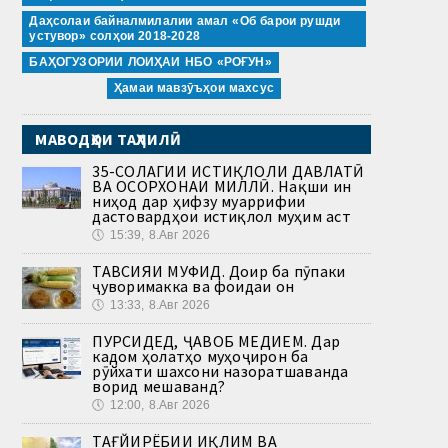
Даҳсолаи байналмилалии амал «Об барои рушди
устувор» солҳои 2018-2028
БАҲОГУЗОРИИ ЛОИҲАИ НБО «РОҒУН»
Ҳамаи мавзӯъҳои махсус
МАВОДҲОИ ТАҲЛИЛӢ
35-СОЛАГИИ ИСТИҚЛОЛИ ДАВЛАТӢ
ВА ОСОРХОНАИ МИЛЛӢ. Нақши ин
ниҳод дар ҳифзу муаррифии
дастовардҳои истиқлол муҳим аст
🕔
15:39, 8.Авг 2026
ТАВСИЯИ МУФИД. Доир ба пӯпаки
ҷуворимакка ва фоидаи он
🕔
13:33, 8.Авг 2026
ПУРСИДЕД, ҶАВОБ МЕДИҲЕМ. Дар
кадом ҳолатҳо муҳоҷирон ба
рӯйхати шахсони назоратшаванда
ворид мешаванд?
🕔
12:00, 8.Авг 2026
ТАҒЙИРЁБИИ ИҚЛИМ ВА