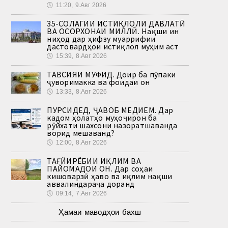
🕔
11:20, 9.Авг 2026
35-СОЛАГИИ ИСТИҚЛОЛИ ДАВЛАТӢ
ВА ОСОРХОНАИ МИЛЛӢ. Нақши ин
ниҳод дар ҳифзу муаррифии
дастовардҳои истиқлол муҳим аст
🕔
15:39, 8.Авг 2026
ТАВСИЯИ МУФИД. Доир ба пӯпаки
ҷуворимакка ва фоидаи он
🕔
13:33, 8.Авг 2026
ПУРСИДЕД, ҶАВОБ МЕДИҲЕМ. Дар
кадом ҳолатҳо муҳоҷирон ба
рӯйхати шахсони назоратшаванда
ворид мешаванд?
🕔
12:00, 8.Авг 2026
ТАҒЙИРЁБИИ ИҚЛИМ ВА
ПАЙОМАДҲОИ ОН. Дар соҳаи
кишоварзӣ ҳаво ва иқлим нақши
аввалиндараҷа доранд
🕔
09:14, 7.Авг 2026
Ҳамаи маводҳои бахш