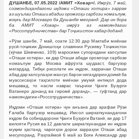
ДУШАНБЕ, 07.05.2022 /АМИТ «Ховар»/.
Имрӯз, 7 май,
созмондиҳандагони иқдоми «Оташи хотира» заррае
аз шуълаи Оташи абадии оромгоҳи сарбози номаълум,
воқеъ дар Москваро ба Душанбе меоранд. Дар ин бора
ба АМИТ «Ховар» имрӯз аз намояндагии
«Россотрудничества» дар Тоҷикистон хабар доданд.
«Рӯзи шанбе, 7 май, соати 12:30 дар Мактаби миёнаи
русӣ-тоҷикии Донишгоҳи славянии Русияву Тоҷикистон
(кӯчаи Шевченко, 109) маросими супоридани капсулаи
«Оташи хотира», ки дар Оташи абади оромгоҳи сарбози
номаълум дар Москва афрӯхта шудааст, баргузор
мегардад. Тибқи рисолати ин иқдом, заррачаи Оташи
абад дар капсулаҳои махсус барои нигаҳдории доимӣ ба
муассисаҳои таҳсилоти миёнаи умумӣ интиқол дода
мешавад, то насли наврас таърихи Ҷанги Бузурги
Ватаниро донанд ва гиромӣ доранд», — гуфтанд дар
намояндагии «Россотрудничества».
Иқдоми «Оташи хотира» чун анъана дар арафаи Рӯзи
Ғалаба баргузор мешавад. Имсол ширкаткунандагони
иқдом ба собиқадорони Ҷанги Бузурги Ватанӣ, ки дар 17
вилояти Русия ва 12 давлати ширкаткунандаи ин иқдом
муқим ҳастанд, чароғҳои дорои зарраҳои Оташи абад
месупоранд. Раҳпаймоӣ 6 май аз Боғи Александр дар