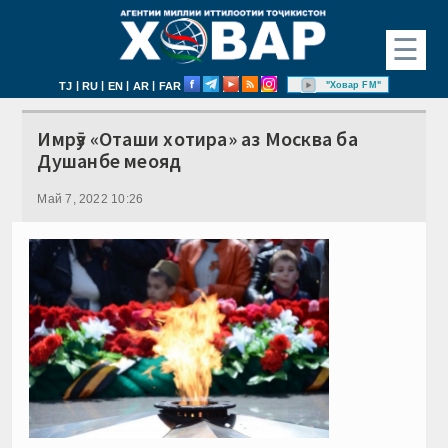
☰
|
|
|
|
"Ховар FM"
TJ
RU
EN
AR
FAR
Имрӯз «Оташи хотира» аз Москва ба
Душанбе меояд
Май 7, 2022 10:26