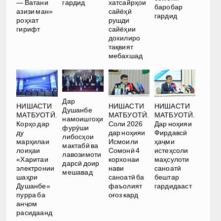
— Ватани
гардид
хатсайрҳои
баробар
азизи ман»
сайёҳӣ
гардид
роҳхат
рушди
гирифт
сайёҳии
дохилиро
тақвият
мебахшад
Дар
НИШАСТИ
НИШАСТИ
НИШАСТИ
Душанбе
МАТБУОТӢ.
МАТБУОТӢ.
МАТБУОТӢ.
намоишгоҳи
Корҳо дар
Соли 2026
Дар ноҳияи
фурӯши
ду
дар ноҳияи
Фирдавсӣ
либосҳои
марҳилаи
Исмоили
ҳаҷми
мактабӣ ва
лоиҳаи
Сомонӣ 4
истеҳсоли
лавозимоти
«Харитаи
корхонаи
маҳсулоти
дарсӣ доир
электронии
нави
саноатӣ
мешавад
шаҳри
саноатӣ ба
бештар
Душанбе»
фаъолият
гардидааст
пурра ба
оғоз кард
анҷом
расидаанд