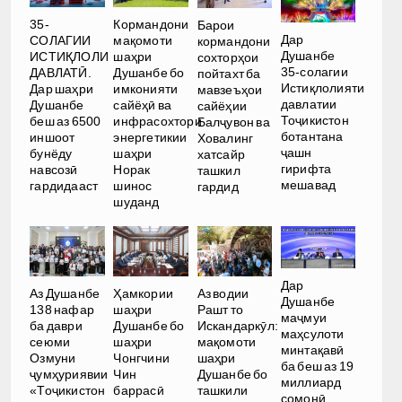
35-
Кормандони
Барои
Дар
СОЛАГИИ
мақомоти
кормандони
Душанбе
ИСТИҚЛОЛИ
шаҳри
сохторҳои
35-солагии
ДАВЛАТӢ.
Душанбе бо
пойтахт ба
Истиқлолияти
Дар шаҳри
имконияти
мавзеъҳои
давлатии
Душанбе
сайёҳӣ ва
сайёҳии
Тоҷикистон
беш аз 6500
инфрасохтори
Балҷувон ва
ботантана
иншоот
энергетикии
Ховалинг
ҷашн
бунёду
шаҳри
хатсайр
гирифта
навсозӣ
Норак
ташкил
мешавад
гардидааст
шинос
гардид
шуданд
Дар
Аз Душанбе
Ҳамкории
Аз водии
Душанбе
138 нафар
шаҳри
Рашт то
маҷмуи
ба даври
Душанбе бо
Искандаркӯл:
маҳсулоти
сеюми
шаҳри
мақомоти
минтақавӣ
Озмуни
Чонгчини
шаҳри
ба беш аз 19
ҷумҳуриявии
Чин
Душанбе бо
миллиард
«Тоҷикистон
баррасӣ
ташкили
сомонӣ