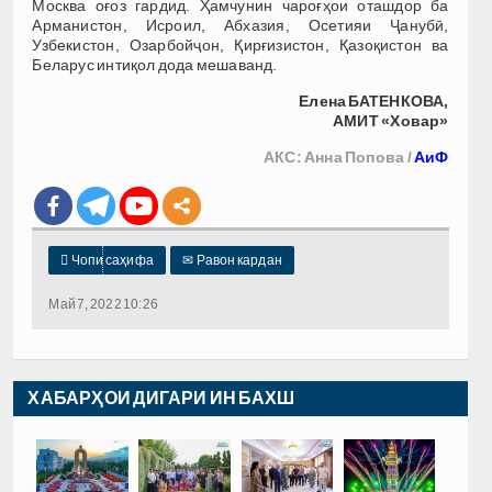
Москва оғоз гардид. Ҳамчунин чароғҳои оташдор ба
Арманистон, Исроил, Абхазия, Осетияи Ҷанубӣ,
Узбекистон, Озарбойҷон, Қирғизистон, Қазоқистон ва
Беларус интиқол дода мешаванд.
Елена БАТЕНКОВА,
АМИТ «Ховар»
АКС: Анна Попова /
АиФ

Чопи саҳифа
✉
Равон кардан
Май 7, 2022 10:26
ХАБАРҲОИ ДИГАРИ ИН БАХШ