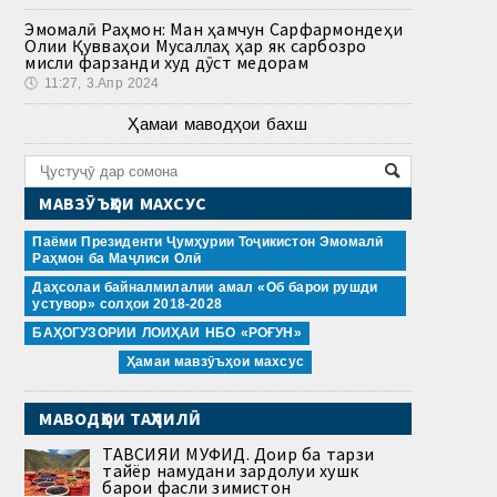
Эмомалӣ Раҳмон: Ман ҳамчун Сарфармондеҳи
Олии Қувваҳои Мусаллаҳ ҳар як сарбозро
мисли фарзанди худ дӯст медорам
🕔
11:27, 3.Апр 2024
Ҳамаи маводҳои бахш
МАВЗӮЪҲОИ МАХСУС
Паёми Президенти Ҷумҳурии Тоҷикистон Эмомалӣ
Раҳмон ба Маҷлиси Олӣ
Даҳсолаи байналмилалии амал «Об барои рушди
устувор» солҳои 2018-2028
БАҲОГУЗОРИИ ЛОИҲАИ НБО «РОҒУН»
Ҳамаи мавзӯъҳои махсус
МАВОДҲОИ ТАҲЛИЛӢ
ТАВСИЯИ МУФИД. Доир ба тарзи
тайёр намудани зардолуи хушк
барои фасли зимистон