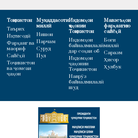
Тоҷикистон
Муқаддасоти
Иқдомҳои
Мавзеъҳои
миллӣ
ҷаҳонии
фарҳангию
Таърих
Тоҷикистон
сайёҳӣ
Нишон
Иқтисодӣ
Иқдомҳои
Боғи
Парчам
Фарҳанг ва
байналмилалӣ
миллӣ
маориф
Суруд
дар соҳаи об
Саразм
Сайёҳӣ
Пул
Иқдомҳои
Ҳисор
Тоҷикистон
ҷаҳонии
Ҳулбук
ва ҷомеаи
Тоҷикистон
ҷаҳон
Наврӯз
байналмилалӣ
шуд