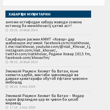
ХАБАРҲОИ МУҲИМТАРИН
Ҳангоми истифодаи хабару маводи сомона
истинод ба www.khovar.tj ҳатмӣ аст!
🕔
20:24, 20.Май 2024
Саҳифаҳои расмии АМИТ «Ховар» дар
шабакаҳои иҷтимоӣ: facebook.com/niatkhovar,
t.me/niatkhovar, youtube.com/@niat_Khovar_tj,
instagram.com/niat_khovar/,
twitter.com/niatkhovar, Радиои Ховар 101.5 fm,
facebook.com/khovarfm/
🕔
08:23, 20.Май 2024
Эмомалӣ Раҳмон: Хизмат ба Ватан, яъне
хизмати ҳарбӣ, мактаби ҷавонмардӣ ва
давраи ҳаматарафа обутоб ёфтани ҷавонон
мебошад
🕔
08:24, 5.Апр 2024
Эмомалӣ Раҳмон: Хизмат ба Ватан – Модар
қарзи фарзандии ҳар як ҷавон ба ҳисоб
меравад
🕔
17:18, 3.Апр 2024