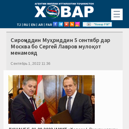
☰
|
|
|
|
"Ховар FM"
TJ
RU
EN
AR
FAR
Сироҷиддин Муҳриддин 5 сентябр дар
Москва бо Сергей Лавров мулоқот
менамояд
Сентябрь 1, 2022 11:36