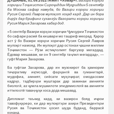
ДУШАНБЕ, 01.09.2022 /АМИТ «Ховар»/.
Вазири корҳои
хориҷии Тоҷикистон Сироҷиддин Муҳриддин 5 сентябр
ба Москва сафар намуда, бо Вазири корҳои хориҷии
Русия Сергей Лавров мулоқот хоҳад кард. Дар ин бора
дирӯз дар брифинг сухангӯи Вазорати корҳои хориҷии
Русия Мария Захарова хабар дод.
«5 сентябр Вазири корҳои хориҷии Ҷумҳурии Тоҷикистон
бо сафари расмӣ ба кишвари мо ташриф меорад. Қарор
аст ӯ бо Вазири корҳои хориҷии Русия Сергей Лавров
мулоқот намояд. Ин мулоқот дар остонаи ҷашни миллии
Тоҷикистон — Рӯзи истиқлолият баргузор мегардад.
Ёдовар мешавам, ки он 9 сентябр таҷлил мегардад», —
гуфт Мария Захарова.
Ба гуфтаи Захарова, дар ин музокирот ба ҳамкории
тиҷоративу иқтисодӣ, фарҳангӣ ва гуманитарӣ,
мудофиа, амният, сиёсати муҳоҷират, омодасозии
кадрҳо, тадбирҳои муштарак дар заминаи амнияти
биологӣ, аз ҷумла мушкилоти эпидемиологӣ ва амнияти
иттилоотӣ таваҷҷуҳи хоса дода мешавад.
Дипломат таъкид кард, ки вазирон бояд иҷрои
тавофуқҳоеро, ки дар мулоқотҳои ахири Президентҳои
Русия ва Тоҷикистон ҳосил шуда буданд, баррасӣ
кунанд.