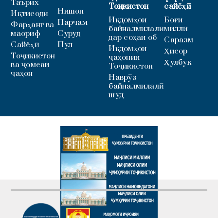
Таърих
Тоҷикистон
сайёҳӣ
Нишон
Иқтисодӣ
Иқдомҳои
Боғи
Парчам
Фарҳанг ва
байналмилалӣ
миллӣ
маориф
Суруд
дар соҳаи об
Саразм
Сайёҳӣ
Пул
Иқдомҳои
Ҳисор
Тоҷикистон
ҷаҳонии
Ҳулбук
ва ҷомеаи
Тоҷикистон
ҷаҳон
Наврӯз
байналмилалӣ
шуд