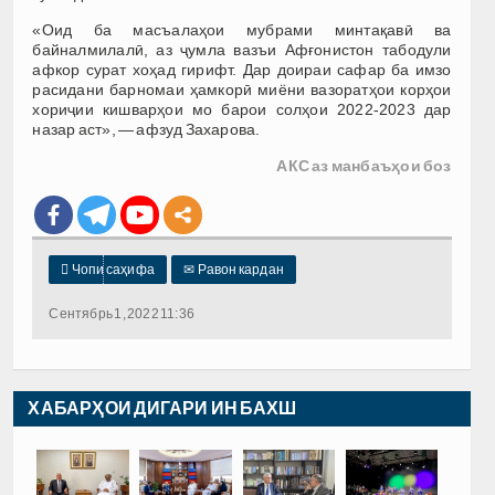
«Оид ба масъалаҳои мубрами минтақавӣ ва
байналмилалӣ, аз ҷумла вазъи Афғонистон табодули
афкор сурат хоҳад гирифт. Дар доираи сафар ба имзо
расидани барномаи ҳамкорӣ миёни вазоратҳои корҳои
хориҷии кишварҳои мо барои солҳои 2022-2023 дар
назар аст», — афзуд Захарова.
АКС аз манбаъҳои боз

Чопи саҳифа
✉
Равон кардан
Сентябрь 1, 2022 11:36
ХАБАРҲОИ ДИГАРИ ИН БАХШ