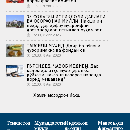
барои фасли зимистон
🕔
11:20, 9.Авг 2026
35-СОЛАГИИ ИСТИҚЛОЛИ ДАВЛАТӢ
ВА ОСОРХОНАИ МИЛЛӢ. Нақши ин
ниҳод дар ҳифзу муаррифии
дастовардҳои истиқлол муҳим аст
🕔
15:39, 8.Авг 2026
ТАВСИЯИ МУФИД. Доир ба пӯпаки
ҷуворимакка ва фоидаи он
🕔
13:33, 8.Авг 2026
ПУРСИДЕД, ҶАВОБ МЕДИҲЕМ. Дар
кадом ҳолатҳо муҳоҷирон ба
рӯйхати шахсони назоратшаванда
ворид мешаванд?
🕔
12:00, 8.Авг 2026
Ҳамаи маводҳои бахш
Тоҷикистон
Муқаддасоти
Иқдомҳои
Мавзеъҳои
миллӣ
ҷаҳонии
фарҳангию