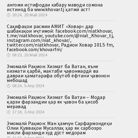
Ҳангоми истифодаи хабару маводи сомона
истинод ба www.khovar.tj ҳатмӣ аст!
🕔
20:24, 20.Май 2024
Саҳифаҳои расмии АМИТ «Ховар» дар
шабакаҳои иҷтимоӣ: facebook.com/niatkhovar,
t.me/niatkhovar, youtube.com/@niat_Khovar_tj,
instagram.com/niat_khovar/,
twitter.com/niatkhovar, Радиои Ховар 101.5 fm,
facebook.com/khovarfm/
🕔
08:23, 20.Май 2024
Эмомалӣ Раҳмон: Хизмат ба Ватан, яъне
хизмати ҳарбӣ, мактаби ҷавонмардӣ ва
давраи ҳаматарафа обутоб ёфтани ҷавонон
мебошад
🕔
08:24, 5.Апр 2024
Эмомалӣ Раҳмон: Хизмат ба Ватан – Модар
қарзи фарзандии ҳар як ҷавон ба ҳисоб
меравад
🕔
17:18, 3.Апр 2024
Эмомалӣ Раҳмон: Ман ҳамчун Сарфармондеҳи
Олии Қувваҳои Мусаллаҳ ҳар як сарбозро
мисли фарзанди худ дӯст медорам