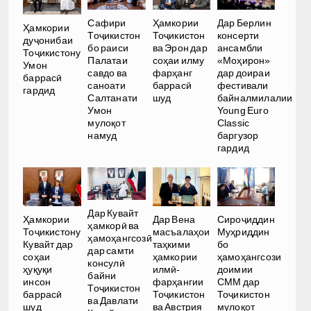
Сафири
Ҳамкории
Дар Берлин
Ҳамкории
Тоҷикистон
Тоҷикистон
консерти
дуҷонибаи
бо раиси
ва Эрон дар
ансамбли
Тоҷикистону
Палатаи
соҳаи илму
«Моҳирон»
Умон
савдо ва
фарҳанг
дар доираи
баррасӣ
саноати
баррасӣ
фестивали
гардид
Салтанати
шуд
байналмилалии
Умон
Young Euro
мулоқот
Classic
намуд
баргузор
гардид
Дар Кувайт
Ҳамкории
Дар Вена
Сироҷиддин
ҳамкорӣ ва
Тоҷикистону
масъалаҳои
Муҳриддин
ҳамоҳангсозӣ
Кувайт дар
таҳкими
бо
дар самти
соҳаи
ҳамкории
ҳамоҳангсози
консулӣ
ҳуқуқи
илмӣ-
доимии
байни
инсон
фарҳангии
СММ дар
Тоҷикистон
баррасӣ
Тоҷикистон
Тоҷикистон
ва Давлати
шуд
ва Австрия
мулоқот