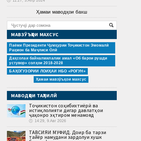
🕔
11:27, 3.Апр 2024
Ҳамаи маводҳои бахш
МАВЗӮЪҲОИ МАХСУС
Паёми Президенти Ҷумҳурии Тоҷикистон Эмомалӣ
Раҳмон ба Маҷлиси Олӣ
Даҳсолаи байналмилалии амал «Об барои рушди
устувор» солҳои 2018-2028
БАҲОГУЗОРИИ ЛОИҲАИ НБО «РОҒУН»
Ҳамаи мавзӯъҳои махсус
МАВОДҲОИ ТАҲЛИЛӢ
Тоҷикистон соҳибихтиёрӣ ва
истиқлолияти дигар давлатҳои
ҷаҳонро эҳтиром менамояд
🕔
14:29, 9.Авг 2026
ТАВСИЯИ МУФИД. Доир ба тарзи
тайёр намудани зардолуи хушк