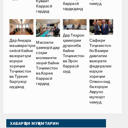
Кувайт
баррасӣ
намуд
баррасӣ
гардиданд
гардид
Дар Теҳрон
ҳамкории
Дар Анқара
Сафири
Масоили
дуҷониба
машваратҳои
Тоҷикистон
ҳамкорӣ дар
байни
сиёсӣ байни
бо Вазири
соҳаи
Тоҷикистон
вазоратҳои
давлатии
моликияти
ва Эрон
корҳои
вазорати
зеҳнӣ байни
баррасӣ
хориҷии
федералии
Тоҷикистон
шуд
Тоҷикистон
корҳои
ва Корея
ва Туркия
хориҷии
баррасӣ
баргузор
Олмон оид
гардид
шуданд
ба корҳои
Аврупо
мулоқот
намуд
ХАБАРҲОИ МУҲИМТАРИН