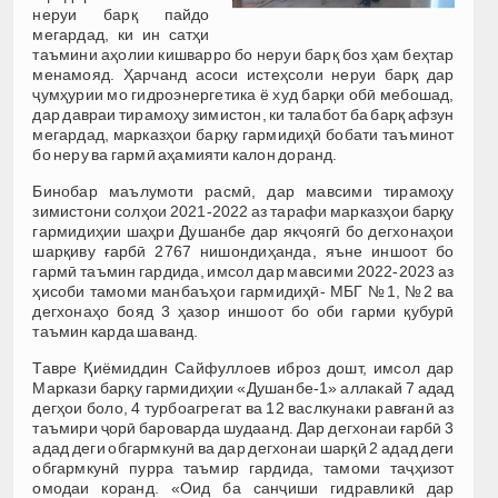
неруи барқ пайдо
мегардад, ки ин сатҳи
таъмини аҳолии кишварро бо неруи барқ боз ҳам беҳтар
менамояд. Ҳарчанд асоси истеҳсоли неруи барқ дар
ҷумҳурии мо гидроэнергетика ё худ барқи обӣ мебошад,
дар давраи тирамоҳу зимистон, ки талабот ба барқ афзун
мегардад, марказҳои барқу гармидиҳӣ бобати таъминот
бо неру ва гармӣ аҳамияти калон доранд.
Бинобар маълумоти расмӣ, дар мавсими тирамоҳу
зимистони солҳои 2021-2022 аз тарафи марказҳои барқу
гармидиҳии шаҳри Душанбе дар якҷоягӣ бо дегхонаҳои
шарқиву ғарбӣ 2767 нишондиҳанда, яъне иншоот бо
гармӣ таъмин гардида, имсол дар мавсими 2022-2023 аз
ҳисоби тамоми манбаъҳои гармидиҳӣ- МБГ №1, №2 ва
дегхонаҳо бояд 3 ҳазор иншоот бо оби гарми қубурӣ
таъмин карда шаванд.
Тавре Қиёмиддин Сайфуллоев иброз дошт, имсол дар
Маркази барқу гармидиҳии «Душанбе-1» аллакай 7 адад
дегҳои боло, 4 турбоагрегат ва 12 васлкунаки равғанӣ аз
таъмири ҷорӣ бароварда шудаанд. Дар дегхонаи ғарбӣ 3
адад деги обгармкунӣ ва дар дегхонаи шарқӣ 2 адад деги
обгармкунӣ пурра таъмир гардида, тамоми таҷҳизот
омодаи коранд. «Оид ба санҷиши гидравликӣ дар