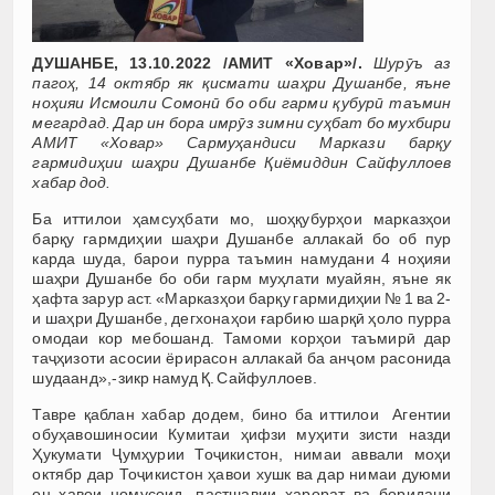
ДУШАНБЕ, 13.10.2022 /АМИТ «Ховар»/.
Шурӯъ аз
пагоҳ, 14 октябр як қисмати шаҳри Душанбе, яъне
ноҳияи Исмоили Сомонӣ бо оби гарми қубурӣ таъмин
мегардад. Дар ин бора имрӯз зимни суҳбат бо мухбири
АМИТ «Ховар» Сармуҳандиси Маркази барқу
гармидиҳии шаҳри Душанбе Қиёмиддин Сайфуллоев
хабар дод.
Ба иттилои ҳамсуҳбати мо, шоҳқубурҳои марказҳои
барқу гармдиҳии шаҳри Душанбе аллакай бо об пур
карда шуда, барои пурра таъмин намудани 4 ноҳияи
шаҳри Душанбе бо оби гарм муҳлати муайян, яъне як
ҳафта зарур аст. «Марказҳои барқу гармидиҳии № 1 ва 2-
и шаҳри Душанбе, дегхонаҳои ғарбию шарқӣ ҳоло пурра
омодаи кор мебошанд. Тамоми корҳои таъмирӣ дар
таҷҳизоти асосии ёрирасон аллакай ба анҷом расонида
шудаанд»,-зикр намуд Қ. Сайфуллоев.
Тавре қаблан хабар додем, бино ба иттилои Агентии
обуҳавошиносии Кумитаи ҳифзи муҳити зисти назди
Ҳукумати Ҷумҳурии Тоҷикистон, нимаи аввали моҳи
октябр дар Тоҷикистон ҳавои хушк ва дар нимаи дуюми
он ҳавои номусоид, пастшавии ҳарорат ва боридани