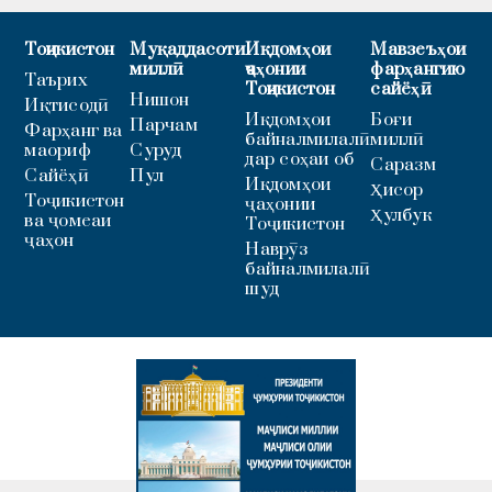
Тоҷикистон
Муқаддасоти
Иқдомҳои
Мавзеъҳои
миллӣ
ҷаҳонии
фарҳангию
Таърих
Тоҷикистон
сайёҳӣ
Нишон
Иқтисодӣ
Иқдомҳои
Боғи
Парчам
Фарҳанг ва
байналмилалӣ
миллӣ
маориф
Суруд
дар соҳаи об
Саразм
Сайёҳӣ
Пул
Иқдомҳои
Ҳисор
Тоҷикистон
ҷаҳонии
Ҳулбук
ва ҷомеаи
Тоҷикистон
ҷаҳон
Наврӯз
байналмилалӣ
шуд