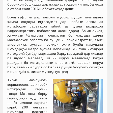
боронҳои бошиддат дар назар аст. Ҳавои ин моҳ ба моҳи
октябри соли 2016 шабоҳат хоҳад дошт.
Бояд гуфт, ки дар замони муосир рушди муътадили
ҳамаи соҳаҳои иқтисодиёт дар навбати аввал аз
истифодаи сарватҳои табиӣ, аз ҷумла захираҳои
гидроэнергетикӣ вобастагии калон дорад. Аз ин лиҳоз,
Ҳукумати Ҷумҳурии Тоҷикистон бо мақсади ҳалли
масъалаҳои вобаста ба рушди ин соҳаи стратегӣ, яъне
энергетика, хусусан солҳои охир бунёд намудани
иқтидорҳои навро вусъат мебахшад. Ин гуна иқтидори
истеҳсолӣ бунёди марказҳои барқу гармдиҳӣ дар кишвар
ба шумор меравад, ки ин иқдом метавонад баҳри
расидан ба истиқлолияти энергетикӣ, сарфаи неруи
барқ, таъмини пурра бо барқ ва рушди босуботи соҳаҳои
иқтисодиёт заминаи мусоид гузорад.
Тибқи маълумоти
коршиносон, аз ҳисоби
истифодаи гармии
танҳо Маркази барқу
гармидиҳии «Душанбе
— 2» имкони сарфаи
қариб 200 мегаватт
иқтидори иловагии