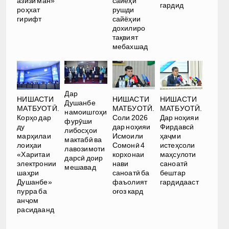
азизи ман»
сайёҳӣ
гардид
роҳхат
рушди
гирифт
сайёҳии
дохилиро
тақвият
мебахшад
Дар
НИШАСТИ
НИШАСТИ
НИШАСТИ
Душанбе
МАТБУОТӢ.
МАТБУОТӢ.
МАТБУОТӢ.
намоишгоҳи
Корҳо дар
Соли 2026
Дар ноҳияи
фурӯши
ду
дар ноҳияи
Фирдавсӣ
либосҳои
марҳилаи
Исмоили
ҳаҷми
мактабӣ ва
лоиҳаи
Сомонӣ 4
истеҳсоли
лавозимоти
«Харитаи
корхонаи
маҳсулоти
дарсӣ доир
электронии
нави
саноатӣ
мешавад
шаҳри
саноатӣ ба
бештар
Душанбе»
фаъолият
гардидааст
пурра ба
оғоз кард
анҷом
расидаанд