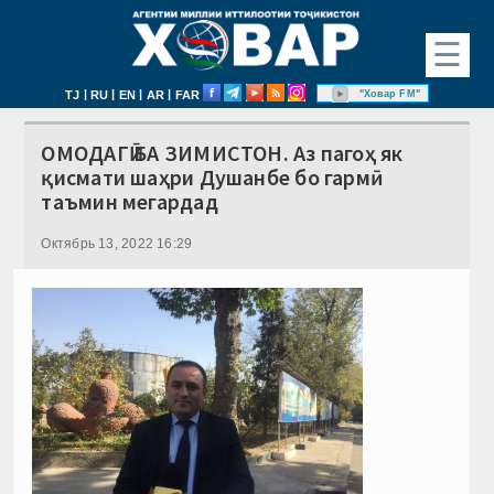
☰
|
|
|
|
"Ховар FM"
TJ
RU
EN
AR
FAR
ОМОДАГӢ БА ЗИМИСТОН. Аз пагоҳ як
қисмати шаҳри Душанбе бо гармӣ
таъмин мегардад
Октябрь 13, 2022 16:29