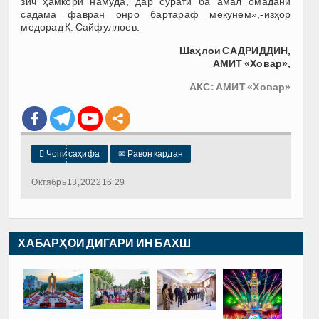
зич ҳамкорӣ намуда, дар сурати ба амал омадани
садама фавран онро бартараф мекунем»,-изҳор
медорад Қ. Сайфуллоев.
Шаҳлои САДРИДДИН,
АМИТ «Ховар»,
АКС: АМИТ «Ховар»

Чопи саҳифа
✉
Равон кардан
Октябрь 13, 2022 16:29
ХАБАРҲОИ ДИГАРИ ИН БАХШ