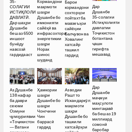
35-
Кормандони
Барои
Дар
СОЛАГИИ
мақомоти
кормандони
Душанбе
ИСТИҚЛОЛИ
шаҳри
сохторҳои
35-солагии
ДАВЛАТӢ.
Душанбе бо
пойтахт ба
Истиқлолияти
Дар шаҳри
имконияти
мавзеъҳои
давлатии
Душанбе
сайёҳӣ ва
сайёҳии
Тоҷикистон
беш аз 6500
инфрасохтори
Балҷувон ва
ботантана
иншоот
энергетикии
Ховалинг
ҷашн
бунёду
шаҳри
хатсайр
гирифта
навсозӣ
Норак
ташкил
мешавад
гардидааст
шинос
гардид
шуданд
Дар
Аз Душанбе
Ҳамкории
Аз водии
Душанбе
138 нафар
шаҳри
Рашт то
маҷмуи
ба даври
Душанбе бо
Искандаркӯл:
маҳсулоти
сеюми
шаҳри
мақомоти
минтақавӣ
Озмуни
Чонгчини
шаҳри
ба беш аз 19
ҷумҳуриявии
Чин
Душанбе бо
миллиард
«Тоҷикистон
баррасӣ
ташкили
сомонӣ
— Ватани
гардид
хатсайрҳои
баробар