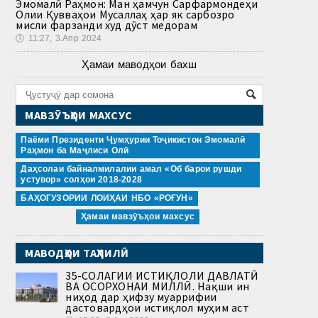
Эмомалӣ Раҳмон: Ман ҳамчун Сарфармондеҳи
Олии Қувваҳои Мусаллаҳ ҳар як сарбозро
мисли фарзанди худ дӯст медорам
🕔
11:27, 3.Апр 2024
Ҳамаи маводҳои бахш
МАВЗӮЪҲОИ МАХСУС
Паёми Президенти Ҷумҳурии Тоҷикистон Эмомалӣ
Раҳмон ба Маҷлиси Олӣ
Даҳсолаи байналмилалии амал «Об барои рушди
устувор» солҳои 2018-2028
БАҲОГУЗОРИИ ЛОИҲАИ НБО «РОҒУН»
Ҳамаи мавзӯъҳои махсус
МАВОДҲОИ ТАҲЛИЛӢ
35-СОЛАГИИ ИСТИҚЛОЛИ ДАВЛАТӢ
ВА ОСОРХОНАИ МИЛЛӢ. Нақши ин
ниҳод дар ҳифзу муаррифии
дастовардҳои истиқлол муҳим аст