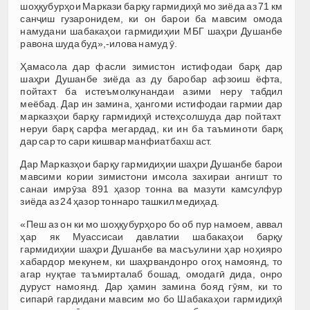
шоҳқубурҳои Маркази барқу гармидиҳӣ мо зиёда аз 71 км
санҷиш гузаронидем, ки он барои ба мавсим омода
намудани шабакаҳои гармидиҳии МБГ шаҳри Душанбе
равона шуда буд»,-илова намуд ӯ.
Ҳамасола дар фасли зимистон истифодаи барқ дар
шаҳри Душанбе зиёда аз ду баробар афзоиш ёфта,
пойтахт ба истеъмолкунандаи азими неру табдил
меёбад. Дар ин замина, ҳангоми истифодаи гармии дар
марказҳои барқу гармидиҳӣ истеҳсолшуда дар пойтахт
неруи барқ сарфа мегардад, ки ин ба таъминоти барқ
дар сар то сари кишвар манфиатбахш аст.
Дар Марказҳои барқу гармидиҳии шаҳри Душанбе барои
мавсими кории зимистони имсола захираи ангишт то
санаи имрӯза 891 ҳазор тонна ва мазути камсулфур
зиёда аз 24 ҳазор тоннаро ташкил медиҳад.
«Пеш аз он ки мо шоҳқубурҳоро бо об пур намоем, аввал
ҳар як Муассисаи давлатии шабакаҳои барқу
гармидиҳии шаҳри Душанбе ва масъулини ҳар ноҳияро
хабардор мекунем, ки шаҳрвандонро огоҳ намоянд, то
агар нуқтае таъмирталаб бошад, омодагӣ дида, онро
дуруст намоянд. Дар ҳамин замина бояд гӯям, ки то
сипарӣ гардидани мавсим мо бо Шабакаҳои гармидиҳӣ