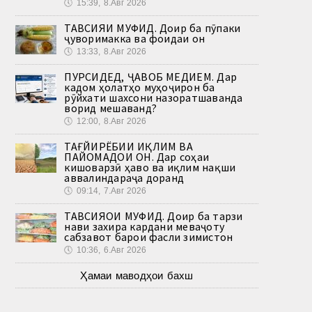
🕔
15:39, 8.Авг 2026
ТАВСИЯИ МУФИД. Доир ба пӯпаки
ҷуворимакка ва фоидаи он
🕔
13:33, 8.Авг 2026
ПУРСИДЕД, ҶАВОБ МЕДИҲЕМ. Дар
кадом ҳолатҳо муҳоҷирон ба
рӯйхати шахсони назоратшаванда
ворид мешаванд?
🕔
12:00, 8.Авг 2026
ТАҒЙИРЁБИИ ИҚЛИМ ВА
ПАЙОМАДҲОИ ОН. Дар соҳаи
кишоварзӣ ҳаво ва иқлим нақши
аввалиндараҷа доранд
🕔
09:14, 7.Авг 2026
ТАВСИЯҲОИ МУФИД. Доир ба тарзи
нави захира кардани меваҷоту
сабзавот барои фасли зимистон
🕔
10:36, 6.Авг 2026
Ҳамаи маводҳои бахш