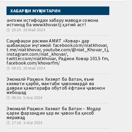
ХАБАРҲОИ МУҲИМТАРИН
Ҳангоми истифодаи хабару маводи сомона
истинод ба www.khovar.tj ҳатмӣ аст!
🕔
20:24, 20.Май 2024
Саҳифаҳои расмии АМИТ «Ховар» дар
шабакаҳои иҷтимоӣ: facebook.com/niatkhovar,
t.me/niatkhovar, youtube.com/@niat_Khovar_tj,
instagram.com/niat_khovar/,
twitter.com/niatkhovar, Радиои Ховар 101.5 fm,
facebook.com/khovarfm/
🕔
08:23, 20.Май 2024
Эмомалӣ Раҳмон: Хизмат ба Ватан, яъне
хизмати ҳарбӣ, мактаби ҷавонмардӣ ва
давраи ҳаматарафа обутоб ёфтани ҷавонон
мебошад
🕔
08:24, 5.Апр 2024
Эмомалӣ Раҳмон: Хизмат ба Ватан – Модар
қарзи фарзандии ҳар як ҷавон ба ҳисоб
меравад
🕔
17:18, 3.Апр 2024