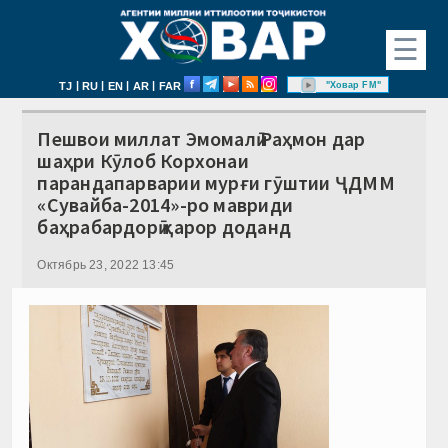
☰
|
|
|
|
"Ховар FM"
TJ
RU
EN
AR
FAR
Пешвои миллат Эмомалӣ Раҳмон дар
шаҳри Кӯлоб Корхонаи
парандапарварии мурғи гӯштии ҶДММ
«Сувайба-2014»-ро мавриди
баҳрабардорӣ қарор доданд
Октябрь 23, 2022 13:45