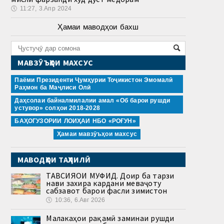
🕔
11:27, 3.Апр 2024
Ҳамаи маводҳои бахш
МАВЗӮЪҲОИ МАХСУС
Паёми Президенти Ҷумҳурии Тоҷикистон Эмомалӣ
Раҳмон ба Маҷлиси Олӣ
Даҳсолаи байналмилалии амал «Об барои рушди
устувор» солҳои 2018-2028
БАҲОГУЗОРИИ ЛОИҲАИ НБО «РОҒУН»
Ҳамаи мавзӯъҳои махсус
МАВОДҲОИ ТАҲЛИЛӢ
ТАВСИЯҲОИ МУФИД. Доир ба тарзи
нави захира кардани меваҷоту
сабзавот барои фасли зимистон
🕔
10:36, 6.Авг 2026
Малакаҳои рақамӣ заминаи рушди