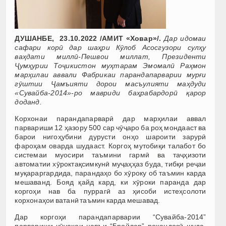
ДУШАНБЕ, 23.10.2022 /АМИТ «Ховар»/.
Дар идомаи
сафари корӣ дар шаҳри Кӯлоб Асосгузори сулҳу
ваҳдати миллӣ-Пешвои миллат, Президенти
Ҷумҳурии Тоҷикистон муҳтарам Эмомалӣ Раҳмон
марҳилаи аввали Фабрикаи парандапарварии мурғи
гӯштии Ҷамъияти дорои масъулияти маҳдуди
«Сувайба-2014»-ро мавриди баҳрабардорӣ қарор
доданд.
Корхонаи парандапарварӣ дар марҳилаи аввал
парвариши 12 ҳазору 500 сар чӯҷаро ба роҳ мондааст ва
барои нигоҳубини дурусти онҳо шароити зарурӣ
фароҳам оварда шудааст. Коргоҳ мутобиқи талабот бо
системаи муосири таъмини гармӣ ва таҷҳизоти
автоматии хӯроктақсимкунӣ муҷаҳҳаз буда, тибқи реҷаи
муқараргардида, парандаҳо бо хӯроку об таъмин карда
мешаванд. Бояд қайд кард, ки хӯроки паранда дар
коргоҳи нав ба пуррагӣ аз ҳисоби истеҳсолоти
корхонаҳои ватанӣ таъмин карда мешавад.
Дар коргоҳи парандапарварии “Сувайба-2014”
парвариши чӯҷаҳои навъи “Бройлер” роҳандозӣ шуда,