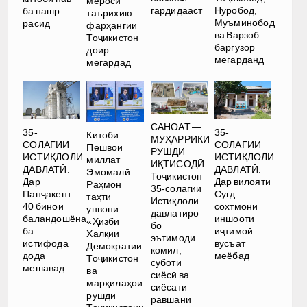
мероси
гардидааст
Нуробод,
ба нашр
таърихию
Муъминобод
расид
фарҳангии
ва Варзоб
Тоҷикистон
баргузор
доир
мегарданд
мегардад
САНОАТ —
35-
35-
Китоби
МУҲАРРИКИ
СОЛАГИИ
СОЛАГИИ
Пешвои
РУШДИ
ИСТИҚЛОЛИ
ИСТИҚЛОЛИ
миллат
ИҚТИСОДӢ.
ДАВЛАТӢ.
ДАВЛАТӢ.
Эмомалӣ
Тоҷикистон
Дар
Дар вилояти
Раҳмон
35-солагии
Панҷакент
Суғд
таҳти
Истиқлоли
40 бинои
сохтмони
унвони
давлатиро
баландошёна
иншооти
«Ҳизби
бо
ба
иҷтимоӣ
Халқии
эътимоди
истифода
вусъат
Демократии
комил,
дода
меёбад
Тоҷикистон
суботи
мешавад
ва
сиёсӣ ва
марҳилаҳои
сиёсати
рушди
равшани