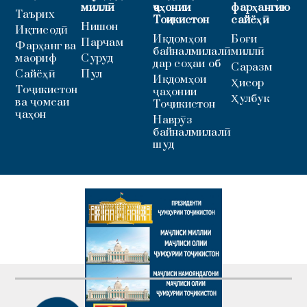
миллӣ
ҷаҳонии
фарҳангию
Таърих
Тоҷикистон
сайёҳӣ
Нишон
Иқтисодӣ
Иқдомҳои
Боғи
Парчам
Фарҳанг ва
байналмилалӣ
миллӣ
маориф
Суруд
дар соҳаи об
Саразм
Сайёҳӣ
Пул
Иқдомҳои
Ҳисор
Тоҷикистон
ҷаҳонии
Ҳулбук
ва ҷомеаи
Тоҷикистон
ҷаҳон
Наврӯз
байналмилалӣ
шуд