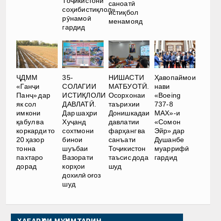
Тоҷикистони
саноатӣ
соҳибистиқлол»
истиқбол
рӯнамоӣ
менамояд
гардид
ҶДММ
35-
НИШАСТИ
Ҳавопаймои
«Ганҷи
СОЛАГИИ
МАТБУОТӢ.
нави
Панҷ» дар
ИСТИҚЛОЛИ
Осорхонаи
«Boeing
як сол
ДАВЛАТӢ.
таърихии
737-8
имкони
Дар шаҳри
Донишкадаи
MAX»-и
қабул ва
Хуҷанд
давлатии
«Сомон
коркарди то
сохтмони
фарҳанг ва
Эйр» дар
20 ҳазор
бинои
санъати
Душанбе
тонна
шуъбаи
Тоҷикистон
муаррифӣ
пахтаро
Вазорати
таъсис дода
гардид
дорад
корҳои
шуд
дохилӣ оғоз
шуд
ХАБАРҲОИ МУҲИМТАРИН