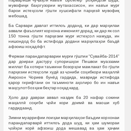
мувофиқи баҳогузории мутахассисон, ин навъи мурғ
барои истеҳсоли гӯшти хушсифати парҳезӣ мувофиқ
мебошад.
Ба Сарвари давлат иттилоъ доданд, ки дар марҳилаи
аввали фаъолият корхона имконият дорад, ки дар як сол
150 тонна гӯшти парҳезии мурғ истеҳсол намуда, ин
нишондод бо ба истифода додани марҳилаҳои баъдӣ
афзоиш хоҳад ёфт.
Фермаи парандапарварии мурғи гӯштии “Сувайба-2014”
дар доираи дастуру супоришҳои Пешвои муаззами
миллат ба хотири таъмини бозорҳои мамлакат бо гӯшти
парҳезии истеҳсоли худӣ аз ҷониби соҳибкори маҳаллӣ
Амрохон Чориев бунёд гардида, мавриди истифода
қарор гирифтани он таъминоти аҳолиро бо ин навъи
маҳсулот боз ҳам беҳтар хоҳад кард.
Ҳоло дар давраи аввал наздик ба 20 нафар сокини
маҳаллӣ соҳиби ҷойи кори доимӣ ва маоши хуб
гардидаанд.
Зимни муаррифии лоиҳаи марҳилаҳои баъдии корхонаи
парандапарварӣ иттилоъ дода шуд, ки ҳам шумораи
ҷойҳои корӣ афзоиш дода мешавад ва ҳам ҳаҷми