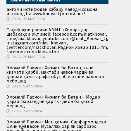
Ҳангоми истифодаи хабару маводи сомона
истинод ба www.khovar.tj ҳатмӣ аст!
🕔
20:24, 20.Май 2024
Саҳифаҳои расмии АМИТ «Ховар» дар
шабакаҳои иҷтимоӣ: facebook.com/niatkhovar,
t.me/niatkhovar, youtube.com/@niat_Khovar_tj,
instagram.com/niat_khovar/,
twitter.com/niatkhovar, Радиои Ховар 101.5 fm,
facebook.com/khovarfm/
🕔
08:23, 20.Май 2024
Эмомалӣ Раҳмон: Хизмат ба Ватан, яъне
хизмати ҳарбӣ, мактаби ҷавонмардӣ ва
давраи ҳаматарафа обутоб ёфтани ҷавонон
мебошад
🕔
08:24, 5.Апр 2024
Эмомалӣ Раҳмон: Хизмат ба Ватан – Модар
қарзи фарзандии ҳар як ҷавон ба ҳисоб
меравад
🕔
17:18, 3.Апр 2024
Эмомалӣ Раҳмон: Ман ҳамчун Сарфармондеҳи
Олии Қувваҳои Мусаллаҳ ҳар як сарбозро
мисли фарзанди худ дӯст медорам