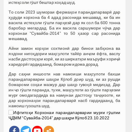
истеҳсоли гӯшт бештар хоҳад шуд.
То соли 2023 шумораи фермаҳои парандапарварӣ дар
ҳудуди корхона ба 4 адад расонида мешавад, ки ба ин
васила истеҳоли гӯшти парҳезӣ дар як сол ба 600 тонна
баробар мегардад. Ба ин васила саршумори чӯҷа дар
корхонаи “Сувайба-2014” то 50 ҳазор сар расонида
мешавад.
Айни замон корҳои сохтмонӣ дар бинои забҳхона ва
яхдони нигоҳдории маҳсулоти тайёр анҷом ёфта, васлу
насби дастгоҳҳои корӣ, ки аз ширкатҳои маъруфи хориҷӣ
харидорӣ гардидаанд, бомаром идома дорад.
Дар саҳни иншооти нав намоиши маҳсулоти бахши
парандапарварии шаҳри Кӯлоб доир шуд, ки аз рушди
бомароми соҳаи мазкур дар шаҳр гувоҳӣ медиҳад. Дар
ин ҷо гӯшти паранда, тухм, маҳсулоти аз гӯшти парҳезии
мурғ омодагардида ва намунаи дастгоҳу таҷҳизоте, ки
дар корхонаҳои парандапарварӣ насб гардидаанд, ба
намоиш гузошта шуд.