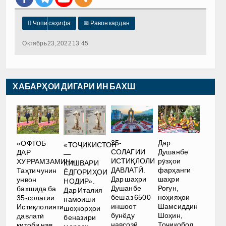

Чопи саҳифа
✉
Равон кардан
Октябрь 23, 2022 13:45
ХАБАРҲОИ ДИГАРИ ИН БАХШ
35-
Дар
«ОФТОБ
«ТОҶИКИСТОН
СОЛАГИИ
Душанбе
ДАР
—
ИСТИҚЛОЛИ
рӯзҳои
ХУРРАМЗАМИН».
КИШВАРИ
ДАВЛАТӢ.
фарҳанги
Таҳти чунин
ЁДГОРИҲОИ
Дар шаҳри
шаҳри
унвон
НОДИР».
Душанбе
Роғун,
бахшида ба
Дар Италия
беш аз 6500
ноҳияҳои
35-солагии
намоиши
иншоот
Шамсиддин
Истиқлолияти
шоҳкорҳои
бунёду
Шоҳин,
давлатӣ
беназири
навсозӣ
Тоҷикобод,
китоби нав