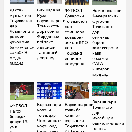
Дастаи
Бахшида ба
ФУТБОЛ.
Намояндагони
мунтахаби
Рӯзи
Доварони
Федератсияи
Тоҷикистон
варзишгарони
Тоҷикистон
футболи
дар
Тоҷикистон
дар
Тоҷикистон
Чемпионати
дар ноҳияи
семинари
дар
расмии
Фирдавсии
доварони
семинар
ҷаҳон оид
пойтахт
элитаи КФО
барои
ба ҷиу-ҷитсу
ҳамоиши
дар
комиссарони
соҳиби 9
тантанавӣ
Тошканд
нави
медал
доир шуд
иштирок
бозиҳои
гардид
намуданд
CAFA
иштирок
карданд
Варзишгари
Варзишгари
Варзишгарони
ФУТБОЛ.
Тоҷикистон
ҷавони
тоҷик ба
Пагоҳ
дар
тоҷик дар
хазинаи
бозиҳои
мусобиқаи
Чемпионати
варзишии
даври 13-
байналмилалии
ҷаҳон оид
Тоҷикистон
уми
теннис
ба гӯштини
278 медал