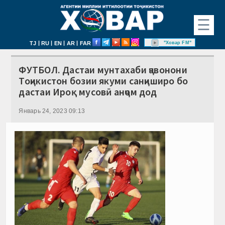
☰
|
|
|
|
"Ховар FM"
TJ
RU
EN
AR
FAR
ФУТБОЛ. Дастаи мунтахаби ҷавонони
Тоҷикистон бозии якуми санҷиширо бо
дастаи Ироқ мусовӣ анҷом дод
Январь 24, 2023 09:13