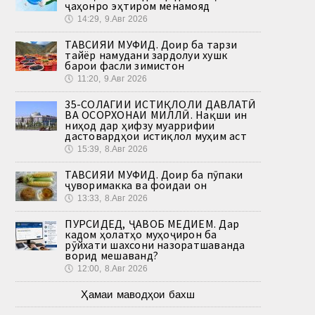
ҷаҳонро эҳтиром менамояд
🕔
14:29, 9.Авг 2026
ТАВСИЯИ МУФИД. Доир ба тарзи
тайёр намудани зардолуи хушк
барои фасли зимистон
🕔
11:20, 9.Авг 2026
35-СОЛАГИИ ИСТИҚЛОЛИ ДАВЛАТӢ
ВА ОСОРХОНАИ МИЛЛӢ. Нақши ин
ниҳод дар ҳифзу муаррифии
дастовардҳои истиқлол муҳим аст
🕔
15:39, 8.Авг 2026
ТАВСИЯИ МУФИД. Доир ба пӯпаки
ҷуворимакка ва фоидаи он
🕔
13:33, 8.Авг 2026
ПУРСИДЕД, ҶАВОБ МЕДИҲЕМ. Дар
кадом ҳолатҳо муҳоҷирон ба
рӯйхати шахсони назоратшаванда
ворид мешаванд?
🕔
12:00, 8.Авг 2026
Ҳамаи маводҳои бахш