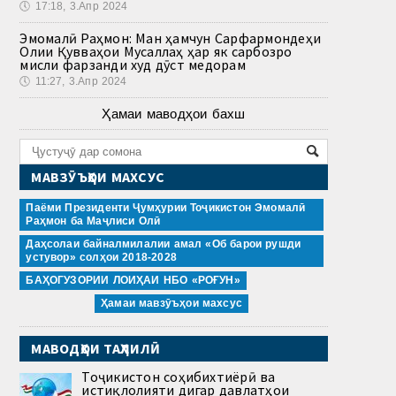
🕔
17:18, 3.Апр 2024
Эмомалӣ Раҳмон: Ман ҳамчун Сарфармондеҳи
Олии Қувваҳои Мусаллаҳ ҳар як сарбозро
мисли фарзанди худ дӯст медорам
🕔
11:27, 3.Апр 2024
Ҳамаи маводҳои бахш
МАВЗӮЪҲОИ МАХСУС
Паёми Президенти Ҷумҳурии Тоҷикистон Эмомалӣ
Раҳмон ба Маҷлиси Олӣ
Даҳсолаи байналмилалии амал «Об барои рушди
устувор» солҳои 2018-2028
БАҲОГУЗОРИИ ЛОИҲАИ НБО «РОҒУН»
Ҳамаи мавзӯъҳои махсус
МАВОДҲОИ ТАҲЛИЛӢ
Тоҷикистон соҳибихтиёрӣ ва
истиқлолияти дигар давлатҳои