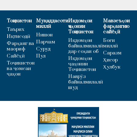
Тоҷикистон
Муқаддасоти
Иқдомҳои
Мавзеъҳои
миллӣ
ҷаҳонии
фарҳангию
Таърих
Тоҷикистон
сайёҳӣ
Нишон
Иқтисодӣ
Иқдомҳои
Боғи
Парчам
Фарҳанг ва
байналмилалӣ
миллӣ
маориф
Суруд
дар соҳаи об
Саразм
Сайёҳӣ
Пул
Иқдомҳои
Ҳисор
Тоҷикистон
ҷаҳонии
Ҳулбук
ва ҷомеаи
Тоҷикистон
ҷаҳон
Наврӯз
байналмилалӣ
шуд