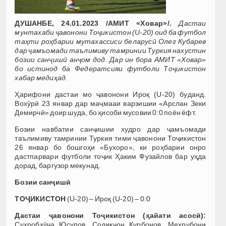
ДУШАНБЕ, 24.01.2023 /АМИТ «Ховар»/.
Дастаи
мунтахаби ҷавонони Тоҷикистон (U-20) оид ба футбол
таҳти роҳбарии мутахассиси беларусӣ Олег Кубарев
дар ҷамъомади таълимиву тамринии Туркия нахустин
бозии санҷишӣ анҷом дод. Дар ин бора АМИТ «Ховар»
бо истинод ба Федератсияи футболи Тоҷикистон
хабар медиҳад.
Ҳарифони дастаи мо ҷавонони Ироқ (U-20) буданд.
Вохӯрӣ 23 январ дар маҷмааи варзишии «Арслан Зеки
Демирчӣ» доир шуда, бо ҳисоби мусовии 0:0 поён ёфт.
Бозии навбатии санҷишии худро дар ҷамъомади
таълимиву тамринии Туркия тими ҷавонони Тоҷикистон
26 январ бо бошгоҳи «Бухоро», ки роҳбарии онро
дастпарвари футболи тоҷик Ҳаким Фузайлов бар уҳда
дорад, баргузор мекунад.
Бозии санҷишӣ
ТОҶИКИСТОН
(U-20) – Ироқ (U-20) – 0:0
Дастаи ҷавонони Тоҷикистон (ҳайати асосӣ):
Суҳробхӯҷа Юсупов, Содиқҷон Қурбонов, Меҳрубони