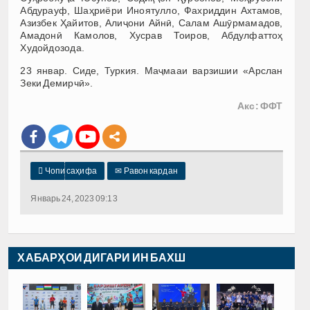
Абдурауф, Шаҳриёри Иноятулло, Фахриддин Ахтамов,
Азизбек Ҳайитов, Алиҷони Айнӣ, Салам Ашӯрмамадов,
Амадонӣ Камолов, Хусрав Тоиров, Абдулфаттоҳ
Худойдозода.
23 январ. Сиде, Туркия. Маҷмааи варзишии «Арслан
Зеки Демирчӣ».
Акс: ФФТ

Чопи саҳифа
✉
Равон кардан
Январь 24, 2023 09:13
ХАБАРҲОИ ДИГАРИ ИН БАХШ