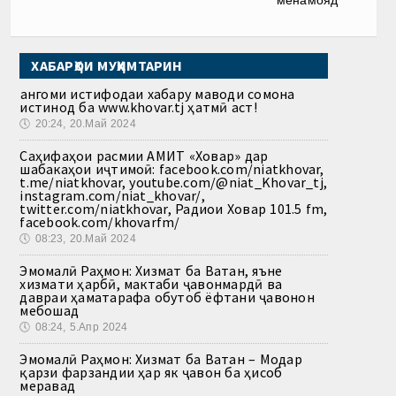
менамояд
ХАБАРҲОИ МУҲИМТАРИН
Ҳангоми истифодаи хабару маводи сомона
истинод ба www.khovar.tj ҳатмӣ аст!
🕔
20:24, 20.Май 2024
Саҳифаҳои расмии АМИТ «Ховар» дар
шабакаҳои иҷтимоӣ: facebook.com/niatkhovar,
t.me/niatkhovar, youtube.com/@niat_Khovar_tj,
instagram.com/niat_khovar/,
twitter.com/niatkhovar, Радиои Ховар 101.5 fm,
facebook.com/khovarfm/
🕔
08:23, 20.Май 2024
Эмомалӣ Раҳмон: Хизмат ба Ватан, яъне
хизмати ҳарбӣ, мактаби ҷавонмардӣ ва
давраи ҳаматарафа обутоб ёфтани ҷавонон
мебошад
🕔
08:24, 5.Апр 2024
Эмомалӣ Раҳмон: Хизмат ба Ватан – Модар
қарзи фарзандии ҳар як ҷавон ба ҳисоб
меравад