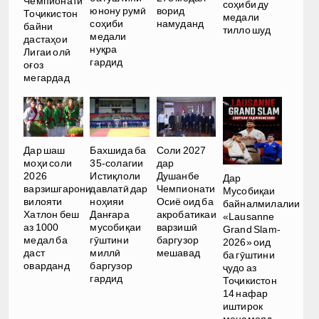
Чемпионати
соҳиби ду
юнону румӣ
ворид
Тоҷикистон
медали
соҳиби
намуданд
байни
тилло шуд
медали
дастаҳои
нуқра
Лигаи олӣ
гардид
оғоз
мегардад
Дар шаш
Бахшида ба
Соли 2027
моҳи соли
35-солагии
дар
2026
Истиқлоли
Душанбе
Дар
варзишгарони
давлатӣ дар
Чемпионати
Мусобиқаи
вилояти
ноҳияи
Осиё оид ба
байналмилалии
Хатлон беш
Данғара
акробатикаи
«Lausanne
аз 1000
мусобиқаи
варзишӣ
Grand Slam-
медал ба
гӯштини
баргузор
2026» оид
даст
миллӣ
мешавад
ба гӯштини
оварданд
баргузор
ҷудо аз
гардид
Тоҷикистон
14 нафар
иштирок