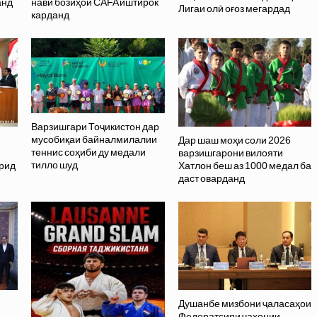
анд
нави бозиҳои CAFA иштирок
Лигаи олӣ оғоз мегардад
карданд
Варзишгари Тоҷикистон дар
мусобиқаи байналмилалии
Дар шаш моҳи соли 2026
теннис соҳиби ду медали
варзишгарони вилояти
тилло шуд
орид
Хатлон беш аз 1000 медал ба
даст оварданд
Душанбе мизбони ҷаласаҳои
Федератсияи ҷаҳонии