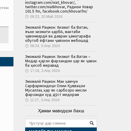
instagram.com/niat_khovar/,
twitter.com/niatkhovar, Радиои Ховар
стон
101.5 fm, facebook.com/khovarfm/
🕔
08:23, 20.Май 2024
Эмомалӣ Раҳмон: Хизмат ба Ватан,
яъне хизмати ҳарбӣ, мактаби
ҷавонмардӣ ва давраи ҳаматарафа
обутоб ёфтани ҷавонон мебошад
🕔
08:24, 5.Апр 2024
Эмомалӣ Раҳмон: Хизмат ба Ватан –
Модар қарзи фарзандии ҳар як ҷавон
ба ҳисоб меравад
🕔
17:18, 3.Апр 2024
Эмомалӣ Раҳмон: Ман ҳамчун
Сарфармондеҳи Олии Қувваҳои
Мусаллаҳ ҳар як сарбозро мисли
фарзанди худ дӯст медорам
🕔
11:27, 3.Апр 2024
Ҳамаи маводҳои бахш