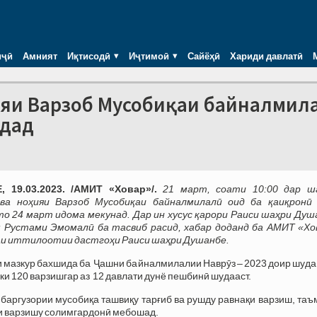
иҷӣ
Амният
Иқтисодӣ
Иҷтимоӣ
Сайёҳӣ
Хариди давлатӣ
ҳияи Варзоб Мусобиқаи байналмил
рдад
 19.03.2023. /АМИТ
«
Ховар
»
/.
21 март, соати 10:00
дар ш
ва ноҳияи Варзоб Мусобиқаи байналмилалӣ оид ба қаиқронӣ 
то 24 март идома мекунад. Дар ин хусус қарори Раиси шаҳри Душ
 Рустами Эмомалӣ ба тасвиб расид, хабар доданд ба АМИТ «Хо
аи иттилоотии дастгоҳи Раиси шаҳри Душанбе.
 мазкур бахшида ба Ҷашни байналмилалии Наврӯз – 2023 доир шуда
ки 120 варзишгар аз 12 давлати дунё пешбинӣ шудааст.
 баргузории мусобиқа ташвиқу тарғиб ва рушду равнақи варзиш, та
 варзишу солимгардонӣ мебошад.