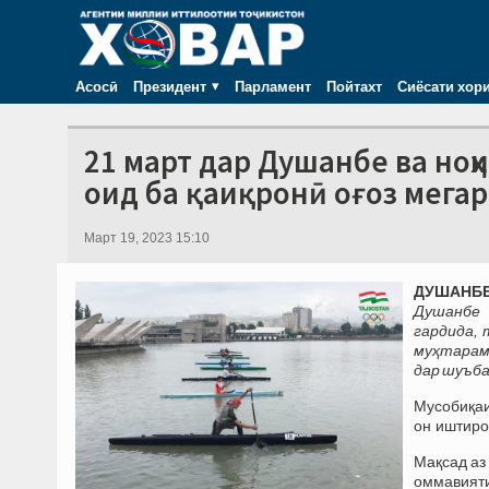
Асосӣ
Президент
Парламент
Пойтахт
Сиёсати хор
21 март дар Душанбе ва но
оид ба қаиқронӣ оғоз мега
Март 19, 2023 15:10
ДУШАНБЕ,
Душанбе 
гардида, 
муҳтарам
дар шуъб
Мусобиқаи
он иштиро
Мақсад аз
оммавияти