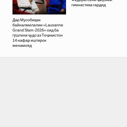
гимнастика гардид
Дар Мусобиқаи
байналмилалии «Lausanne
Grand Slam-2026» оид ба
гӯштини ҷудо аз Тоҷикистон
14 нафар иштирок
менамояд