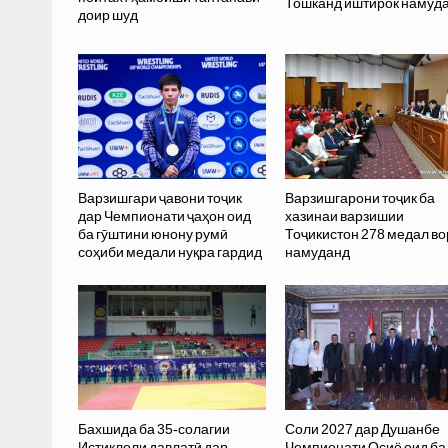
Тошканд иштирок намуд
доир шуд
Варзишгари ҷавони тоҷик
Варзишгарони тоҷик ба
дар Чемпионати ҷаҳон оид
хазинаи варзишии
ба гӯштини юнону румӣ
Тоҷикистон 278 медал в
соҳиби медали нуқра гардид
намуданд
Бахшида ба 35-солагии
Соли 2027 дар Душанбе
Истиқлоли давлатӣ дар
Чемпионати Осиё оид ба