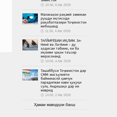
🕔
10:36, 6.Авг 2026
Малакаҳои рақамӣ заминаи
рушди иқтисоди
рақобатпазири Тоҷикистон
мебошанд
🕔
11:30, 4.Авг 2026
ТАҒЙИРЁБИИ ИҚЛИМ. Эл-
Нинё ва Ла-Ниня – ду
ҳодисаи табиие, ки ба
иқлими ҷаҳон таъсир
мерасонанд
🕔
10:00, 4.Авг 2026
Ташаббуси Тоҷикистон дар
СММ: масъулияти
байнинаслӣ ҳамчун
парадигмаи нави ҳуқуқи
сулҳ. Андешаҳо дар ин
маврид
🕔
14:00, 2.Авг 2026
Ҳамаи маводҳои бахш