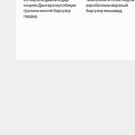
ноҳияи Данғара мусобиқаи
акробатикаи варзишӣ
гӯштини миллӣ баргузор
баргузор мешавад
гардид