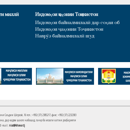
ти миллӣ
Иқдомҳои ҷаҳонии Тоҷикистон
Иқдомҳои байналмилалӣ дар соҳаи об
Иқдомҳои ҷаҳонии Тоҷикистон
Наврӯз байналмилалӣ шуд
Саъдии Шерозӣ, 16 тел.: +992 (37) 2385217, факс: +992 (37) 2232383
на, дар кадом шакле набошад, танҳо бо иҷозати хаттии роҳбарияти
 E-mail:
niat@khovar.tj