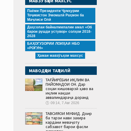
МАВЗӮЪҲОИ МАХСУС
Паёми Президенти Ҷумҳурии
Тоҷикистон Эмомалӣ Раҳмон ба
Маҷлиси Олӣ
Даҳсолаи байналмилалии амал «Об
барои рушди устувор» солҳои 2018-
2028
БАҲОГУЗОРИИ ЛОИҲАИ НБО
«РОҒУН»
Ҳамаи мавзӯъҳои махсус
МАВОДҲОИ ТАҲЛИЛӢ
ТАҒЙИРЁБИИ ИҚЛИМ ВА
ПАЙОМАДҲОИ ОН. Дар
соҳаи кишоварзӣ ҳаво ва
иқлим нақши
аввалиндараҷа доранд
🕔
09:14, 7.Авг 2026
ТАВСИЯҲОИ МУФИД. Доир
ба тарзи нави захира
кардани меваҷоту
сабзавот барои фасли
зимистон