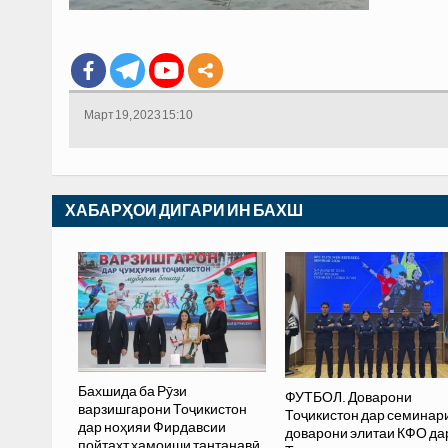
Март 19, 2023 15:10
ХАБАРҲОИ ДИГАРИ ИН БАХШ
Бахшида ба Рӯзи
ФУТБОЛ. Доварони
варзишгарони Тоҷикистон
Тоҷикистон дар семинар
дар ноҳияи Фирдавсии
доварони элитаи КФО да
пойтахт ҳамоиши тантанавӣ