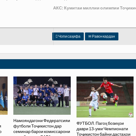
АКС: Кумитаи миллии олимпии Тоҷики

Чопи саҳифа
✉
Равон кардан
Намояндагони Федератсияи
ФУТБОЛ. Пагоҳ бозиҳои
и
футболи Тоҷикистон дар
даври 13-уми Чемпионати
р
семинар барои комиссарони
Тоҷикистон байни дастаҳои