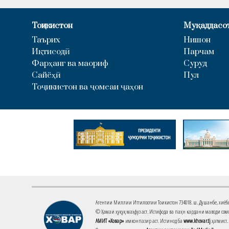
Тоҷикистон
Муқаддасо
Таърих
Нишон
Иқтисодӣ
Парчам
Фарҳанг ва маориф
Суруд
Сайёҳӣ
Пул
Тоҷикистон ва ҷомеаи ҷаҳон
Агентии Миллии Иттилоотии Тоҷикистон 734018. ш. Душанбе, хиёбони 
© Ҳамаи ҳуқуқ маҳфуз аст. Истифода ва паҳн кардани маводи сомо
АМИТ «Ховар»
имконпазир аст. Истинод ба
www.khovar.tj
ҳатмист.