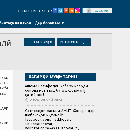
|
|
|
|
"Ховар FM"
TJ
RU
EN
AR
FAR
Минтақа ва ҷаҳон
Дар бораи мо
алӣ

Чопи саҳифа
✉
Равон кардан
ХАБАРҲОИ МУҲИМТАРИН
аҳри
оғоз
Ҳангоми истифодаи хабару маводи
анбе
сомона истинод ба www.khovar.tj
вар»
ҳатмӣ аст!
🕔
20:24, 20.Май 2024
, дар
Саҳифаҳои расмии АМИТ «Ховар» дар
шабакаҳои иҷтимоӣ:
facebook.com/niatkhovar,
ъмини
t.me/niatkhovar,
youtube.com/@niat_Khovar_tj,