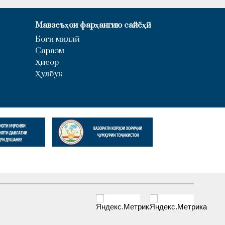
Мавзеъҳои фарҳангию сайёҳӣ
Боғи миллӣ
Саразм
Ҳисор
Ҳулбук