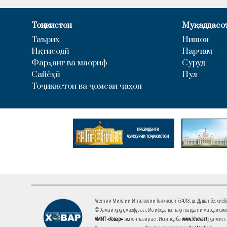
Тоҷикистон
Муқаддасо
Таърих
Нишон
Иқтисодӣ
Парчам
Фарҳанг ва маориф
Суруд
Сайёҳӣ
Пул
Тоҷикистон ва ҷомеаи ҷаҳон
Агентии Миллии Иттилоотии Тоҷикистон 734018. ш. Душанбе, хиёбони 
© Ҳамаи ҳуқуқ маҳфуз аст. Истифода ва паҳн кардани маводи сомо
АМИТ «Ховар»
имконпазир аст. Истинод ба
www.khovar.tj
ҳатмист.