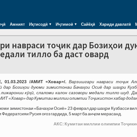
иҷӣ
Амният
Иқтисодӣ
Иҷтимоӣ
Сайёҳӣ
Хариди давлатӣ
ри навраси тоҷик дар Бозиҳои д
едали тилло ба даст овард
 01.03.2023 /АМИТ «Ховар»/.
Варзишгари навраси тоҷик Ал
ӣ дар Бозиҳои дуюми зимистонаи Бачаҳои Осиё дар шаҳри Кузб
 лижаронии кӯҳӣ, слаломи калон сазовори медали тилло шуд. Да
АМИТ «Ховар» дар Кумитаи миллии олимпии Тоҷикистон хабар дода
-юми зимистонаи «Бачаҳои Осиё» 23 феврал дар шаҳри Кузбасси ви
 Федератсияи Русия оғоз гардида, 5 март ба анҷом мерасанд.
АКС: Кумитаи миллии олимпии Тоҷики