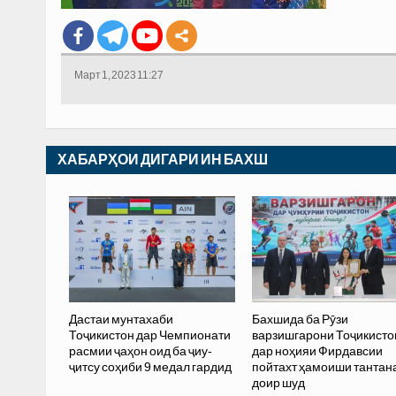
Март 1, 2023 11:27
ХАБАРҲОИ ДИГАРИ ИН БАХШ
Дастаи мунтахаби
Бахшида ба Рӯзи
Тоҷикистон дар Чемпионати
варзишгарони Тоҷикисто
расмии ҷаҳон оид ба ҷиу-
дар ноҳияи Фирдавсии
ҷитсу соҳиби 9 медал гардид
пойтахт ҳамоиши тантан
доир шуд