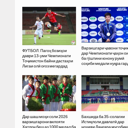
Варзишгари ҷавони тоҷи
ФУТБОЛ. Пагоҳ бозиҳои
дар Чемпионати ҷаҳон о
даври 13-уми Чемпионати
ба гӯштини юнону румӣ
Тоҷикистон байни дастаҳои
соҳиби медали нуқра гар
Лигаи олӣ оғоз мегардад
Дар шаш моҳи соли 2026
Бахшида ба 35-солагии
варзишгарони вилояти
Истиқлоли давлатӣ дар
Хатлон беш аз 1000 медал ба
ноҳияи Данғара мусобиқ