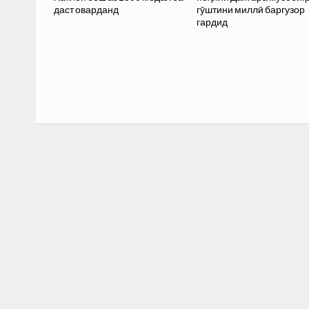
даст оварданд
гӯштини миллӣ баргузор
гардид