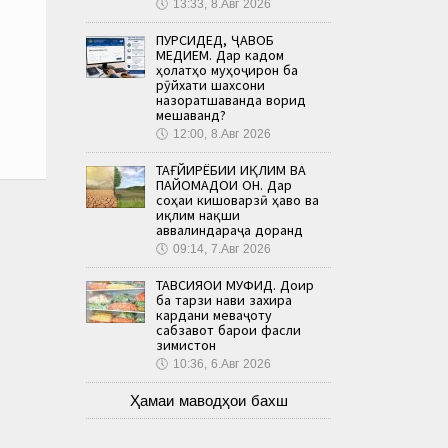
🕔
13:33, 8.Авг 2026
ПУРСИДЕД, ҶАВОБ
МЕДИҲЕМ. Дар кадом
ҳолатҳо муҳоҷирон ба
рӯйхати шахсони
назоратшаванда ворид
мешаванд?
🕔
12:00, 8.Авг 2026
ТАҒЙИРЁБИИ ИҚЛИМ ВА
ПАЙОМАДҲОИ ОН. Дар
соҳаи кишоварзӣ ҳаво ва
иқлим нақши
аввалиндараҷа доранд
🕔
09:14, 7.Авг 2026
ТАВСИЯҲОИ МУФИД. Доир
ба тарзи нави захира
кардани меваҷоту
сабзавот барои фасли
зимистон
🕔
10:36, 6.Авг 2026
Ҳамаи маводҳои бахш