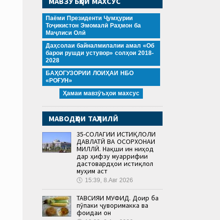
МАВЗӮЪҲОИ МАХСУС
Паёми Президенти Ҷумҳурии
Тоҷикистон Эмомалӣ Раҳмон ба
Маҷлиси Олӣ
Даҳсолаи байналмилалии амал «Об
барои рушди устувор» солҳои 2018-
2028
БАҲОГУЗОРИИ ЛОИҲАИ НБО
«РОҒУН»
Ҳамаи мавзӯъҳои махсус
МАВОДҲОИ ТАҲЛИЛӢ
35-СОЛАГИИ ИСТИҚЛОЛИ
ДАВЛАТӢ ВА ОСОРХОНАИ
МИЛЛӢ. Нақши ин ниҳод
дар ҳифзу муаррифии
дастовардҳои истиқлол
муҳим аст
🕔
15:39, 8.Авг 2026
ТАВСИЯИ МУФИД. Доир ба
пӯпаки ҷуворимакка ва
фоидаи он