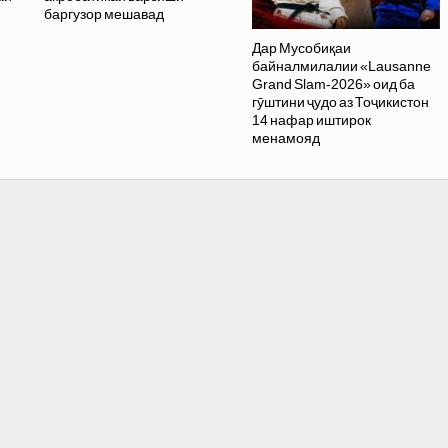
баргузор мешавад
Дар Мусобиқаи
байналмилалии «Lausanne
Grand Slam-2026» оид ба
гӯштини ҷудо аз Тоҷикистон
14 нафар иштирок
менамояд