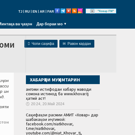
|
|
|
|
"Ховар FM"
TJ
RU
EN
AR
FAR
Минтақа ва ҷаҳон
Дар бораи мо
уюми

Чопи саҳифа
✉
Равон кардан
ХАБАРҲОИ МУҲИМТАРИН
иҷон
асси
Ҳангоми истифодаи хабару маводи
р ин
сомона истинод ба www.khovar.tj
нд.
ҳатмӣ аст!
🕔
20:24, 20.Май 2024
лояти
Саҳифаҳои расмии АМИТ «Ховар» дар
шабакаҳои иҷтимоӣ:
стон
facebook.com/niatkhovar,
t.me/niatkhovar,
youtube.com/@niat_Khovar_tj,