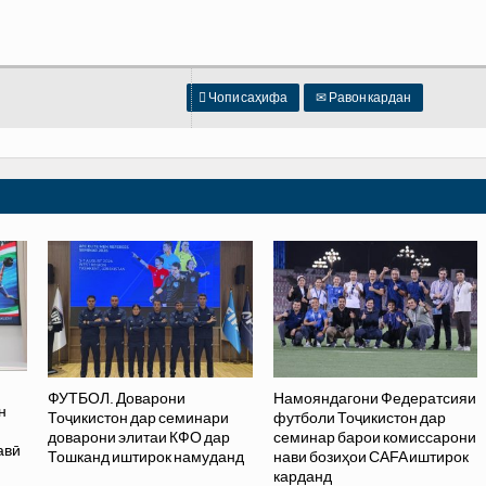

Чопи саҳифа
✉
Равон кардан
ФУТБОЛ. Доварони
Намояндагони Федератсияи
н
Тоҷикистон дар семинари
футболи Тоҷикистон дар
доварони элитаи КФО дар
семинар барои комиссарони
авӣ
Тошканд иштирок намуданд
нави бозиҳои CAFA иштирок
карданд