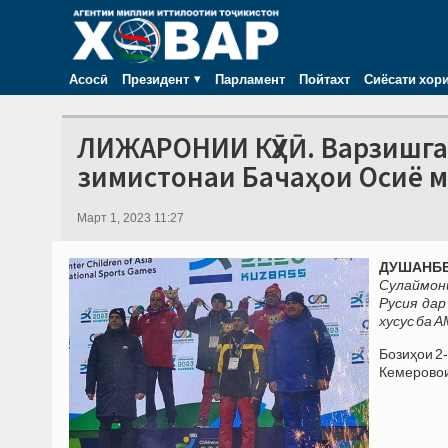
Асосӣ
Президент
Парламент
Пойтахт
Сиёсати хор
ЛИЖАРОНИИ КӮҲӢ. Варзишга
зимистонаи Бачаҳои Осиё м
Март 1, 2023 11:27
ДУШАНБЕ,
Сулаймон
Русия дар
хусус ба 
Бозиҳои 2
Кемеровои