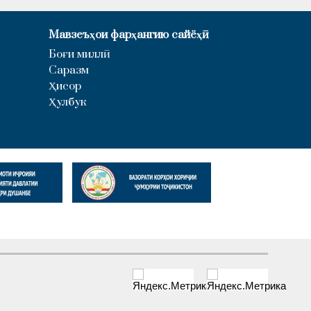
Мавзеъҳои фарҳангию сайёҳӣ
Боғи миллӣ
Саразм
Ҳисор
Ҳулбук