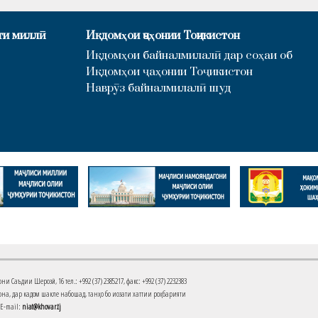
ти миллӣ
Иқдомҳои ҷаҳонии Тоҷикистон
Иқдомҳои байналмилалӣ дар соҳаи об
Иқдомҳои ҷаҳонии Тоҷикистон
Наврӯз байналмилалӣ шуд
Саъдии Шерозӣ, 16 тел.: +992 (37) 2385217, факс: +992 (37) 2232383
на, дар кадом шакле набошад, танҳо бо иҷозати хаттии роҳбарияти
 E-mail:
niat@khovar.tj