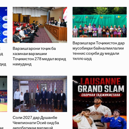
Варзишгари Тоҷикистон дар
мусобиқаи байналмилалии
к
Варзишгарони тоҷик ба
теннис соҳиби ду медали
ид
хазинаи варзишии
тилло шуд
Тоҷикистон 278 медал ворид
дид
намуданд
Соли 2027 дар Душанбе
Чемпионати Осиё оид ба
аи
акробатикаи варзишӣ