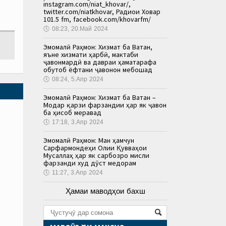
instagram.com/niat_khovar/,
twitter.com/niatkhovar, Радиои Ховар
101.5 fm, facebook.com/khovarfm/
🕔
08:23, 20.Май 2024
Эмомалӣ Раҳмон: Хизмат ба Ватан,
яъне хизмати ҳарбӣ, мактаби
ҷавонмардӣ ва давраи ҳаматарафа
обутоб ёфтани ҷавонон мебошад
🕔
08:24, 5.Апр 2024
Эмомалӣ Раҳмон: Хизмат ба Ватан –
Модар қарзи фарзандии ҳар як ҷавон
ба ҳисоб меравад
🕔
17:18, 3.Апр 2024
Эмомалӣ Раҳмон: Ман ҳамчун
Сарфармондеҳи Олии Қувваҳои
Мусаллаҳ ҳар як сарбозро мисли
фарзанди худ дӯст медорам
🕔
11:27, 3.Апр 2024
Ҳамаи маводҳои бахш