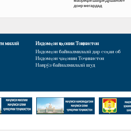
маорифи шаҳри Душанбе»
доир мегардад
ти миллӣ
Иқдомҳои ҷаҳонии Тоҷикистон
Иқдомҳои байналмилалӣ дар соҳаи об
Иқдомҳои ҷаҳонии Тоҷикистон
Наврӯз байналмилалӣ шуд