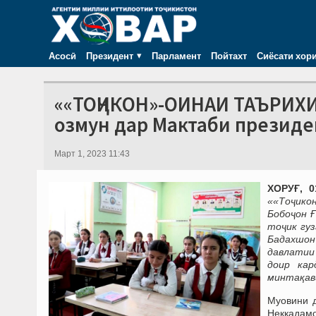
Асосӣ
Президент
Парламент
Пойтахт
Сиёсати хор
««ТОҶИКОН»-ОИНАИ ТАЪРИХИ
озмун дар Мактаби президе
Март 1, 2023 11:43
ХОРУҒ, 0
««Тоҷико
Бобоҷон 
тоҷик гу
Бадахшон
давлатии
доир кар
минтақав
Муовини д
Некқадам