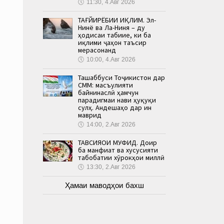
🕔
11:30, 4.Авг 2026
ТАҒЙИРЁБИИ ИҚЛИМ. Эл-
Нинё ва Ла-Ниня – ду
ҳодисаи табиие, ки ба
иқлими ҷаҳон таъсир
мерасонанд
🕔
10:00, 4.Авг 2026
Ташаббуси Тоҷикистон дар
СММ: масъулияти
байнинаслӣ ҳамчун
парадигмаи нави ҳуқуқи
сулҳ. Андешаҳо дар ин
маврид
🕔
14:00, 2.Авг 2026
ТАВСИЯҲОИ МУФИД. Доир
ба манфиат ва хусусияти
табобатии хӯрокҳои миллӣ
🕔
13:30, 2.Авг 2026
Ҳамаи маводҳои бахш