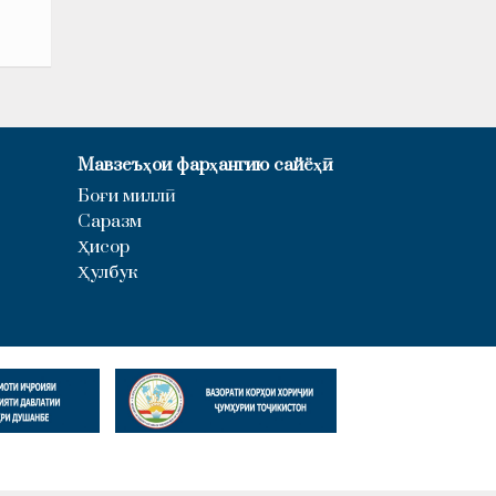
Мавзеъҳои фарҳангию сайёҳӣ
Боғи миллӣ
Саразм
Ҳисор
Ҳулбук