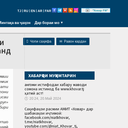
|
|
|
|
"Ховар FM"
TJ
RU
EN
AR
FAR
Минтақа ва ҷаҳон
Дар бораи мо
и

Чопи саҳифа
✉
Равон кардан
анд
ХАБАРҲОИ МУҲИМТАРИН
явии
емик
Ҳангоми истифодаи хабару маводи
лати
сомона истинод ба www.khovar.tj
тони
ҳатмӣ аст!
исаи
🕔
20:24, 20.Май 2024
руғ»
бири
Саҳифаҳои расмии АМИТ «Ховар» дар
шабакаҳои иҷтимоӣ:
facebook.com/niatkhovar,
t.me/niatkhovar,
ятшо
youtube.com/@niat_Khovar_tj,
шавӣ