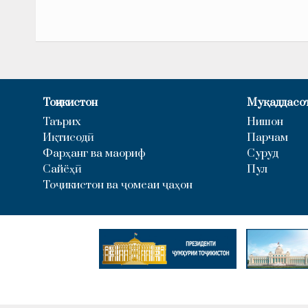
Тоҷикистон
Муқаддасо
Таърих
Нишон
Иқтисодӣ
Парчам
Фарҳанг ва маориф
Суруд
Сайёҳӣ
Пул
Тоҷикистон ва ҷомеаи ҷаҳон