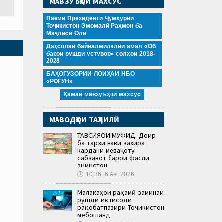
МАВЗӮЪҲОИ МАХСУС
Паёми Президенти Ҷумҳурии
Тоҷикистон Эмомалӣ Раҳмон ба
Маҷлиси Олӣ
Даҳсолаи байналмилалии амал «Об
барои рушди устувор» солҳои 2018-
2028
БАҲОГУЗОРИИ ЛОИҲАИ НБО
«РОҒУН»
Ҳамаи мавзӯъҳои махсус
МАВОДҲОИ ТАҲЛИЛӢ
ТАВСИЯҲОИ МУФИД. Доир
ба тарзи нави захира
кардани меваҷоту
сабзавот барои фасли
зимистон
🕔
10:36, 6.Авг 2026
Малакаҳои рақамӣ заминаи
рушди иқтисоди
рақобатпазири Тоҷикистон
мебошанд