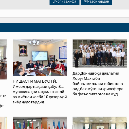

Чопи саҳифа
✉
Равон кардан
Дар Донишгоҳи давлатии
Хоруғ Мактаби
НИШАСТИ МАТБУОТӢ.
байналмилалии тобистона
Имсол дар нақшаи қабул ба
оид ба омӯзиши криосфера
муассисаҳои таҳсилоти олӣ
ба фаъолият оғоз намуд
нти
ва миёнаи касбӣ 10 ҳазор ҷой
зиёд ҷудо гардид
фт