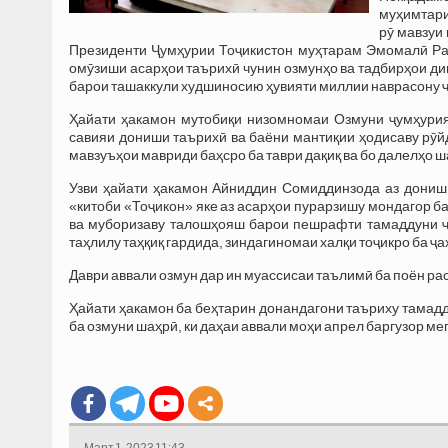
муҳимтари
рӯ мавзуи
Президенти Ҷумҳурии Тоҷикистон муҳтарам Эмомалӣ Раҳ
омӯзиши асарҳои таърихӣ чунин озмунҳо ва тадбирҳои ди
барои ташаккули худшиносию ҳувияти миллии наврасону ҷ
Ҳайати ҳакамон мутобиқи низомномаи Озмуни ҷумҳурия
савияи дониши таърихӣ ва баёни мантиқии ҳодисаву рӯй
мавзуъҳои мавриди баҳсро ба таври дақиқ ва бо далелҳо ш
Узви ҳайати ҳакамон Айниддин Сомиддинзода аз дониш 
«китоби «Тоҷикон» яке аз асарҳои пурарзишу мондагор ба
ва муборизаву талошҳояш барои пешрафти тамаддуни ҷа
таҳлилу таҳқиқ гардида, зиндагиномаи халқи тоҷикро ба 
Даври аввали озмун дар ин муассисаи таълимӣ ба поён рас
Ҳайати ҳакамон ба беҳтарин донандагони таъриху тамадду
ба озмуни шаҳрӣ, ки даҳаи аввали моҳи апрел баргузор ме
Март 1, 2023 11:43