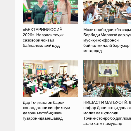
«БЕҲТАРИНИ ОСИЁ –
Моҳи ноябр доир ба саҳ
2026». Навраси тоҷик
Борбади Марвазӣ дар р
сазовори ҷоизаи
мусиқӣ конфронси
байналмилалӣ шуд
байналмилалӣ баргузор
мегардад
Дар Тоҷикистон барои
НИШАСТИ МАТБУОТӢ. 
хонандагони синфи якум
нафар Донишгоҳи давла
давраи мутобиқшавӣ
молия ва иқтисоди
гузаронида мешавад
Тоҷикистонро бо диплом
аъло хатм намуданд