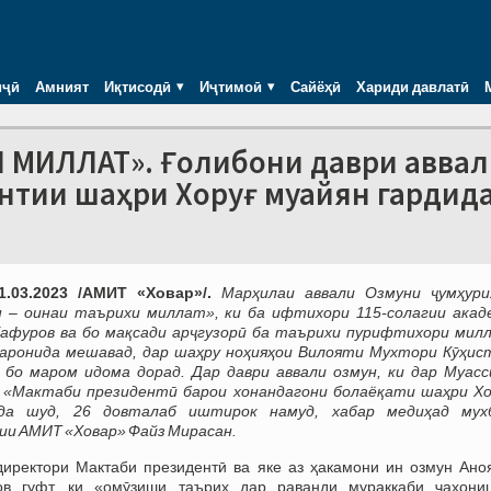
иҷӣ
Амният
Иқтисодӣ
Иҷтимоӣ
Сайёҳӣ
Хариди давлатӣ
 МИЛЛАТ». Ғолибони даври аввал
нтии шаҳри Хоруғ муайян гардид
1.03.2023 /АМИТ «Ховар»/.
Марҳилаи аввали Озмуни ҷумҳури
н – оинаи таърихи миллат», ки ба ифтихори 115-солагии акад
Ғафуров ва бо мақсади арҷгузорӣ ба таърихи пурифтихори мил
заронида мешавад, дар шаҳру ноҳияҳои Вилояти Мухтори Кӯҳис
 бо маром идома дорад. Дар даври аввали озмун, ки дар Муасс
 «Мактаби президентӣ барои хонандагони болаёқати шаҳри Хо
да шуд, 26 довталаб иштирок намуд, хабар медиҳад мух
ии АМИТ «Ховар» Файз Мирасан.
иректори Мактаби президентӣ ва яке аз ҳакамони ин озмун Ано
ов гуфт, ки «омӯзиши таърих дар раванди мураккаби ҷаҳони