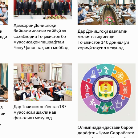
Ҳамкории Донишгоҳи
байналмилалии сайёҳӣ ва
ми
Дар Донишгоҳи давлатии
соҳибкории Тоҷикистон бо
ушди
молия ва иқтисоди
муассисаҳои пешрафтаи
Тоҷикистон 140 донишҷӯи
Чину Ҷопон тақвият меёбад
хориҷӣ таҳсил мекунад
Дар Тоҷикистон беш аз 187
83
муассисаи шакли нав
тии
фаъолият мекунад
и
Олимпиадаи даставӣ барои
дарёфти «Ҷоми Сарраёсати