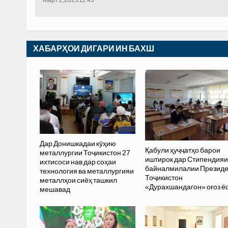
ХАБАРҲОИ ДИГАРИ ИН БАХШ
Дар Донишкадаи кӯҳию
Қабули ҳуҷҷатҳо барои
металлургии Тоҷикистон 27
иштирок дар Стипендияи
ихтисоси нав дар соҳаи
байналмилалии Президе
технология ва металлургияи
Тоҷикистон
металлҳои сиёҳ ташкил
«Дурахшандагон» оғоз ё
мешавад