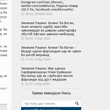
instagram.com/niat_khovar/,
Аз ин
twitter.com/niatkhovar, Радиои Ховар
ниҳои
101.5 fm, facebook.com/khovarfm/
а ба
🕔
08:23, 20.Май 2024
хусус
».
Эмомалӣ Раҳмон: Хизмат ба Ватан,
яъне хизмати ҳарбӣ, мактаби
р ба
ҷавонмардӣ ва давраи ҳаматарафа
, ки
обутоб ёфтани ҷавонон мебошад
🕔
08:24, 5.Апр 2024
, ки
Эмомалӣ Раҳмон: Хизмат ба Ватан –
тоҷик
Модар қарзи фарзандии ҳар як ҷавон
ба ҳисоб меравад
илмӣ
🕔
17:18, 3.Апр 2024
Эмомалӣ Раҳмон: Ман ҳамчун
Сарфармондеҳи Олии Қувваҳои
Мусаллаҳ ҳар як сарбозро мисли
д, ки
фарзанди худ дӯст медорам
🕔
11:27, 3.Апр 2024
вар»
Ҳамаи маводҳои бахш