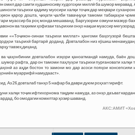
н омил дар самти худшиносиву худогоҳии миллӣ ба шумор меравад. 
 шинохти таърихи қадиму муосири халқи тоҷик дар меҳвари суханро
мон қарор дошта, ҷиҳати ҷалби таваҷҷуҳи тамоми табақаҳои ҷоме
гари муассир ба роҳ монда мешаванд. Баргузории озмуни мазкур ба
авонон ва таҳкими ҳофизаи таърихии онҳо нақши муассир мегузорад
вии ««Тоҷикон-оинаи таърихи миллат» ҳангоми баҳогузорӣ бешта
додҳои таърихӣ бартарӣ доданд. Довталабон низ кӯшиш менамуданд
арҳу тавзеҳ диҳанд.
ва ҷаҳонбинии довталабон изҳори қаноатмандӣ намуда, баён дошт
 шумор рафта, дар он тамоми паҳлуҳои таърихи пурғановати халқи 
ҳонӣ аз аҳди бостон то замони мо дар асоси пояҳои консепсияи 
ҷаҳониён муаррифӣ намудааст».
ид. Аз 26 довталаб танҳо 5 нафар ба даври дуюм роҳхат гирифт.
ни халқи тоҷик ифтихорнома тақдим намуда, аз онҳо даъват кардан
гардад, бо омодагии комилтар ҳозир шаванд.
АКС:АМИТ «Хо