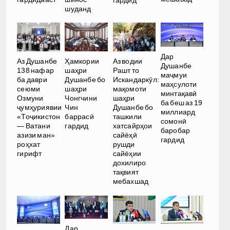
гардид
шуданд
Дар
Аз Душанбе
Ҳамкории
Аз водии
Душанбе
138 нафар
шаҳри
Рашт то
маҷмуи
ба даври
Душанбе бо
Искандаркӯл:
маҳсулоти
сеюми
шаҳри
мақомоти
минтақавӣ
Озмуни
Чонгчини
шаҳри
ба беш аз 19
ҷумҳуриявии
Чин
Душанбе бо
миллиард
«Тоҷикистон
баррасӣ
ташкили
сомонӣ
— Ватани
гардид
хатсайрҳои
баробар
азизи ман»
сайёҳӣ
гардид
роҳхат
рушди
гирифт
сайёҳии
дохилиро
тақвият
мебахшад
Дар