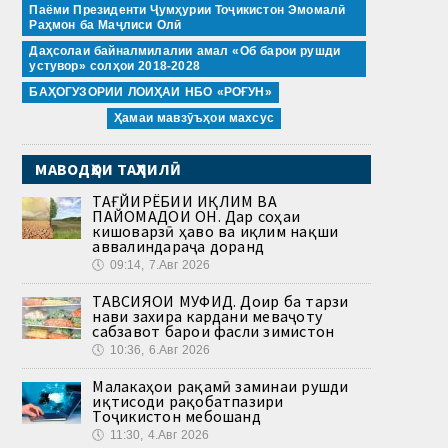
Паёми Президенти Ҷумҳурии Тоҷикистон Эмомалӣ
Раҳмон ба Маҷлиси Олӣ
Даҳсолаи байналмилалии амал «Об барои рушди
устувор» солҳои 2018-2028
БАҲОГУЗОРИИ ЛОИҲАИ НБО «РОҒУН»
Ҳамаи мавзӯъҳои махсус
МАВОДҲОИ ТАҲЛИЛӢ
ТАҒЙИРЁБИИ ИҚЛИМ ВА
ПАЙОМАДҲОИ ОН. Дар соҳаи
кишоварзӣ ҳаво ва иқлим нақши
аввалиндараҷа доранд
🕔
09:14, 7.Авг 2026
ТАВСИЯҲОИ МУФИД. Доир ба тарзи
нави захира кардани меваҷоту
сабзавот барои фасли зимистон
🕔
10:36, 6.Авг 2026
Малакаҳои рақамӣ заминаи рушди
иқтисоди рақобатпазири
Тоҷикистон мебошанд
🕔
11:30, 4.Авг 2026