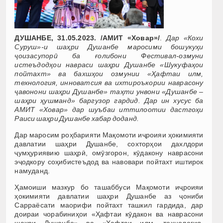
ДУШАНБЕ, 31.05.2023. /АМИТ «Ховар»/
.
Дар «Кохи
Суруш»-и шаҳри Душанбе маросими бошукуҳи
ҷоизасупорӣ ба ғолибони Фестивал-озмуни
истеъдодҳои навраси шаҳри Душанбе «Шукуфаҳои
пойтахт» ва бахшҳои озмунии «Ҳафтаи илм,
технология, инноватсия ва ихтироъкории наврасону
ҷавонони шаҳри Душанбе» таҳти унвони «Душанбе –
шаҳри ҳушманд» баргузор гардид. Дар ин хусус ба
АМИТ «Ховар» дар шуъбаи иттилоотии дастгоҳи
Раиси шаҳри Душанбе хабар доданд.
Дар маросим роҳбарияти Мақомоти иҷроияи ҳокимияти
давлатии шаҳри Душанбе, сохторҳои дахлдори
ҷумҳуриявию шаҳрӣ, омӯзгорон, кӯдакону наврасони
эҷодкору соҳибистеъдод ва навовари пойтахт иштирок
намуданд.
Ҳамоиши мазкур бо ташаббуси Мақомоти иҷроияи
ҳокимияти давлатии шаҳри Душанбе аз ҷониби
Сарраёсати маорифи пойтахт ташкил гардида, дар
доираи чорабиниҳои «Ҳафтаи кӯдакон ва наврасони
шаҳри Душанбе» ва «Ҳафтаи илм, технология,