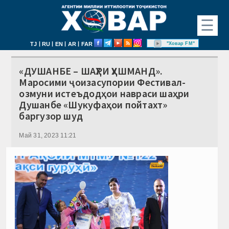
☰
|
|
|
|
"Ховар FM"
TJ
RU
EN
AR
FAR
«ДУШАНБЕ – ШАҲРИ ҲУШМАНД».
Маросими ҷоизасупории Фестивал-
озмуни истеъдодҳои навраси шаҳри
Душанбе «Шукуфаҳои пойтахт»
баргузор шуд
Май 31, 2023 11:21