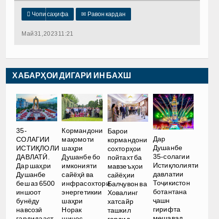

Чопи саҳифа
✉
Равон кардан
Май 31, 2023 11:21
ХАБАРҲОИ ДИГАРИ ИН БАХШ
35-
Кормандони
Барои
Дар
СОЛАГИИ
мақомоти
кормандони
Душанбе
ИСТИҚЛОЛИ
шаҳри
сохторҳои
35-солагии
ДАВЛАТӢ.
Душанбе бо
пойтахт ба
Истиқлолияти
Дар шаҳри
имконияти
мавзеъҳои
давлатии
Душанбе
сайёҳӣ ва
сайёҳии
Тоҷикистон
беш аз 6500
инфрасохтори
Балҷувон ва
ботантана
иншоот
энергетикии
Ховалинг
ҷашн
бунёду
шаҳри
хатсайр
гирифта
навсозӣ
Норак
ташкил
мешавад
гардидааст
шинос