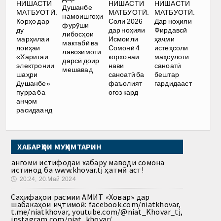
НИШАСТИ
НИШАСТИ
НИШАСТИ
Душанбе
МАТБУОТӢ.
МАТБУОТӢ.
МАТБУОТӢ.
намоишгоҳи
Корҳо дар
Соли 2026
Дар ноҳияи
фурӯши
ду
дар ноҳияи
Фирдавсӣ
либосҳои
марҳилаи
Исмоили
ҳаҷми
мактабӣ ва
лоиҳаи
Сомонӣ 4
истеҳсоли
лавозимоти
«Харитаи
корхонаи
маҳсулоти
дарсӣ доир
электронии
нави
саноатӣ
мешавад
шаҳри
саноатӣ ба
бештар
Душанбе»
фаъолият
гардидааст
пурра ба
оғоз кард
анҷом
расидаанд
ХАБАРҲОИ МУҲИМТАРИН
Ҳангоми истифодаи хабару маводи сомона
истинод ба www.khovar.tj ҳатмӣ аст!
🕔
20:24, 20.Май 2024
Саҳифаҳои расмии АМИТ «Ховар» дар
шабакаҳои иҷтимоӣ: facebook.com/niatkhovar,
t.me/niatkhovar, youtube.com/@niat_Khovar_tj,
instagram.com/niat_khovar/,