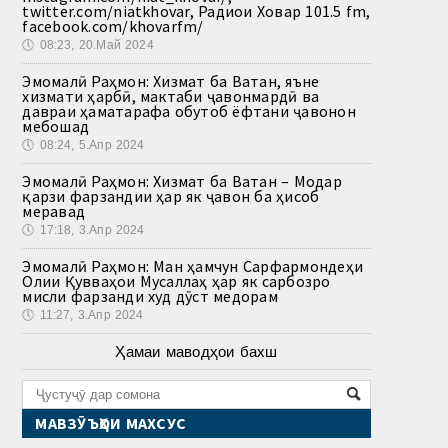
twitter.com/niatkhovar, Радиои Ховар 101.5 fm,
facebook.com/khovarfm/
🕔
08:23, 20.Май 2024
Эмомалӣ Раҳмон: Хизмат ба Ватан, яъне
хизмати ҳарбӣ, мактаби ҷавонмардӣ ва
давраи ҳаматарафа обутоб ёфтани ҷавонон
мебошад
🕔
08:24, 5.Апр 2024
Эмомалӣ Раҳмон: Хизмат ба Ватан – Модар
қарзи фарзандии ҳар як ҷавон ба ҳисоб
меравад
🕔
17:18, 3.Апр 2024
Эмомалӣ Раҳмон: Ман ҳамчун Сарфармондеҳи
Олии Қувваҳои Мусаллаҳ ҳар як сарбозро
мисли фарзанди худ дӯст медорам
🕔
11:27, 3.Апр 2024
Ҳамаи маводҳои бахш
МАВЗӮЪҲОИ МАХСУС