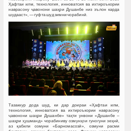
Ҳафтаи илм, технология, инноватсия ва ихтироъкории
наврасону ҷавонони шаҳри Душанбе низ эълон карда
шудааст», — гуфта шуд зимни чорабинӣ.
Тазаккур дода шуд, ки дар доираи «Ҳафтаи илм,
технология, инноватсия ва ихтироъкории наврасону
ҷавонони шаҳри Душанбе» таҳти унвони «Душанбе –
шаҳри ҳушманд» чорабиниву озмунҳои гуногуни зеҳнӣ,
аз қабили озмуни «Барномасозӣ», озмуни расми