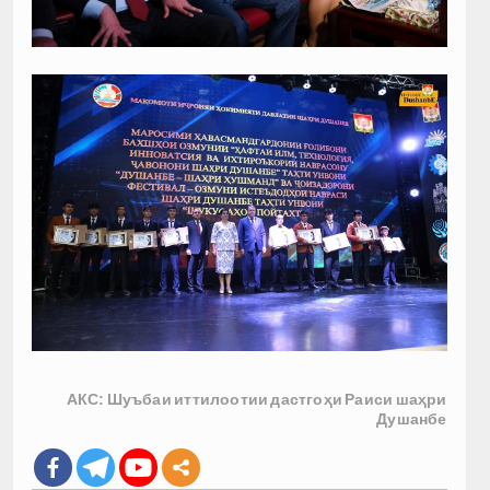
АКС: Шуъбаи иттилоотии дастгоҳи Раиси шаҳри
Душанбе