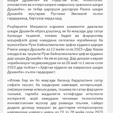
инноватсия ва ихтироъкории наврасону ҷавонони шаҳри
Душанбе», ки тибқи қарорҳои дахлдори Раиси шаҳри
Душанбе муҳтарам Рустами Эмомалӣ эълон
гардидаанд, баргузор карда шуд.
Роҳбарияти Мақомоти иҷроияи ҳокимияти давлатии
шаҳри Душанбе иброз доштанд, ки бо мақсади дар сатҳи
баланди ташкилӣ, ғоявию бадеӣ ва фарҳангиву
маърифатӣ доир намудани силсилаи чорабиниҳо ба
муносибати Рӯзи байналмилалии ҳифзи кӯдакон қарори
Раиси шаҳри Душанбе аз 12 майи соли 2023 «Дар бораи
омодагӣ ва таҷлили Рӯзи байналмилалии ҳифзи кӯдакон
дар шаҳри Душанбе» ба имзо расид. Дар доираи нақшаи
чорабиниҳои тасдиқнамудаи он аз 26 май то 1 июни соли
2023 дар пойтахт «Ҳафтаи кӯдакон ва наврасони шаҳри
Душанбе» эълон гардидааст.
«Илова бар ин бо мақсади баланд бардоштани сатҳу
сифати таҳсил, ба эҷодкорию навоварӣ, ихтироъкорӣ,
омӯзиши амиқи илмҳои дақиқ, ташаккули сатҳи фарҳанги
техникӣ, тарғиби маданияти истифодаи иттилооти
интернетӣ, ҷорӣ намудани техникаю технологияи
инноватсионии муосир дар раванди таълим, сайқал
додани донишу маҳорат ва дастгирии ихтироъкорону
навоварони наврасу ҷавон аз 23 то 28 майи соли 2023