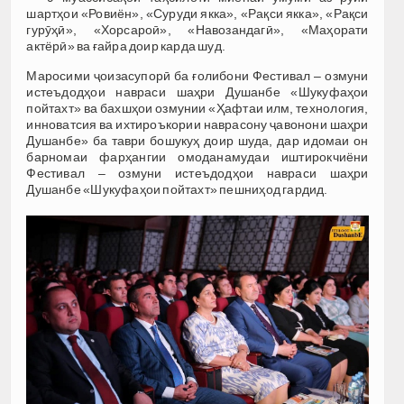
шартҳои «Ровиён», «Суруди якка», «Рақси якка», «Рақси
гурӯҳӣ», «Хорсароӣ», «Навозандагӣ», «Маҳорати
актёрӣ» ва ғайра доир карда шуд.
Маросими ҷоизасупорӣ ба ғолибони Фестивал – озмуни
истеъдодҳои навраси шаҳри Душанбе «Шукуфаҳои
пойтахт» ва бахшҳои озмунии «Ҳафтаи илм, технология,
инноватсия ва ихтироъкории наврасону ҷавонони шаҳри
Душанбе» ба таври бошукуҳ доир шуда, дар идомаи он
барномаи фарҳангии омоданамудаи иштирокчиёни
Фестивал – озмуни истеъдодҳои навраси шаҳри
Душанбе «Шукуфаҳои пойтахт» пешниҳод гардид.