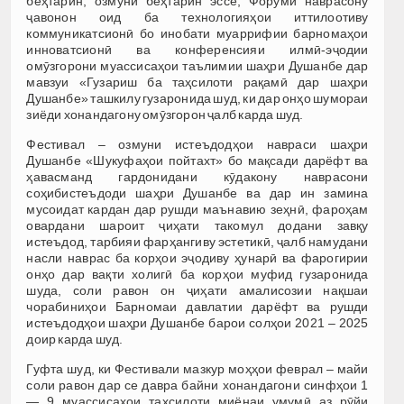
беҳтарин, озмуни беҳтарин эссе, Форуми наврасону
ҷавонон оид ба технологияҳои иттилоотиву
коммуникатсионӣ бо инобати муаррифии барномаҳои
инноватсионӣ ва конференсияи илмӣ-эҷодии
омӯзгорони муассисаҳои таълимии шаҳри Душанбе дар
мавзуи «Гузариш ба таҳсилоти рақамӣ дар шаҳри
Душанбе» ташкилу гузаронида шуд, ки дар онҳо шумораи
зиёди хонандагону омӯзгорон ҷалб карда шуд.
Фестивал – озмуни истеъдодҳои навраси шаҳри
Душанбе «Шукуфаҳои пойтахт» бо мақсади дарёфт ва
ҳавасманд гардонидани кӯдакону наврасони
соҳибистеъдоди шаҳри Душанбе ва дар ин замина
мусоидат кардан дар рушди маънавию зеҳнӣ, фароҳам
овардани шароит ҷиҳати такомул додани завқу
истеъдод, тарбияи фарҳангиву эстетикӣ, ҷалб намудани
насли наврас ба корҳои эҷодиву ҳунарӣ ва фарогирии
онҳо дар вақти холигӣ ба корҳои муфид гузаронида
шуда, соли равон он ҷиҳати амалисозии нақшаи
чорабиниҳои Барномаи давлатии дарёфт ва рушди
истеъдодҳои шаҳри Душанбе барои солҳои 2021 – 2025
доир карда шуд.
Гуфта шуд, ки Фестивали мазкур моҳҳои феврал – майи
соли равон дар се давра байни хонандагони синфҳои 1
— 9 муассисаҳои таҳсилоти миёнаи умумӣ аз рӯйи