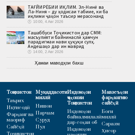
ТАҒЙИРЁБИИ ИҚЛИМ. Эл-Нинё ва
Ла-Ниня – ду ҳодисаи табиие, ки ба
иқлими ҷаҳон таъсир мерасонанд
🕔
10:00, 4.Авг 2026
Ташаббуси Тоҷикистон дар СММ:
масъулияти байнинаслӣ ҳамчун
парадигмаи нави ҳуқуқи сулҳ.
Андешаҳо дар ин маврид
🕔
14:00, 2.Авг 2026
Ҳамаи маводҳои бахш
Тоҷикистон
Муқаддасоти
Иқдомҳои
Мавзеъҳои
миллӣ
ҷаҳонии
фарҳангию
Таърих
Тоҷикистон
сайёҳӣ
Нишон
Иқтисодӣ
Иқдомҳои
Боғи
Парчам
Фарҳанг ва
байналмилалӣ
миллӣ
маориф
Суруд
дар соҳаи об
Саразм
Сайёҳӣ
Пул
Иқдомҳои
Ҳисор
Тоҷикистон
ҷаҳонии