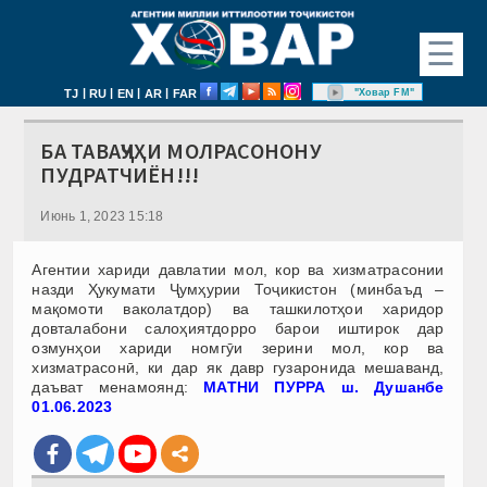
☰
|
|
|
|
"Ховар FM"
TJ
RU
EN
AR
FAR
БА ТАВАҶҶУҲИ МОЛРАСОНОНУ
ПУДРАТЧИЁН!!!
Июнь 1, 2023 15:18
Агентии хариди давлатии мол, кор ва хизматрасонии
назди Ҳукумати Ҷумҳурии Тоҷикистон (минбаъд –
мақомоти ваколатдор) ва ташкилотҳои харидор
довталабони салоҳиятдорро барои иштирок дар
озмунҳои хариди номгӯи зерини мол, кор ва
хизматрасонӣ, ки дар як давр гузаронида мешаванд,
даъват менамоянд:
МАТНИ ПУРРА ш. Душанбе
01.06.20
23