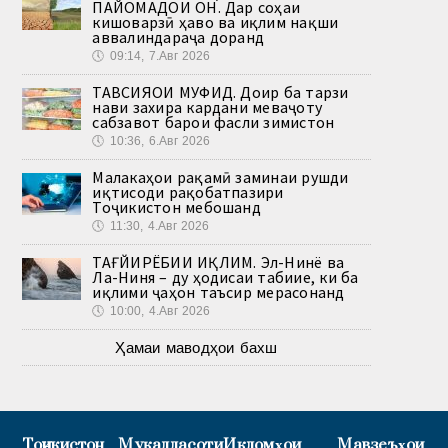
ПАЙОМАДҲОИ ОН. Дар соҳаи
кишоварзӣ ҳаво ва иқлим нақши
аввалиндараҷа доранд
🕔
09:14, 7.Авг 2026
ТАВСИЯҲОИ МУФИД. Доир ба тарзи
нави захира кардани меваҷоту
сабзавот барои фасли зимистон
🕔
10:36, 6.Авг 2026
Малакаҳои рақамӣ заминаи рушди
иқтисоди рақобатпазири
Тоҷикистон мебошанд
🕔
11:30, 4.Авг 2026
ТАҒЙИРЁБИИ ИҚЛИМ. Эл-Нинё ва
Ла-Ниня – ду ҳодисаи табиие, ки ба
иқлими ҷаҳон таъсир мерасонанд
🕔
10:00, 4.Авг 2026
Ҳамаи маводҳои бахш
Тоҷикистон
Муқаддасоти
Иқдомҳои
Мавзеъҳои