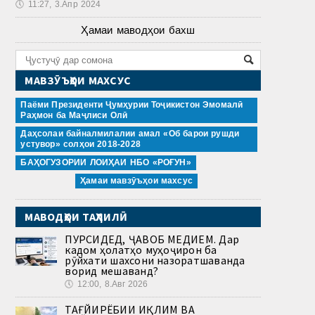
🕔
11:27, 3.Апр 2024
Ҳамаи маводҳои бахш
МАВЗӮЪҲОИ МАХСУС
Паёми Президенти Ҷумҳурии Тоҷикистон Эмомалӣ
Раҳмон ба Маҷлиси Олӣ
Даҳсолаи байналмилалии амал «Об барои рушди
устувор» солҳои 2018-2028
БАҲОГУЗОРИИ ЛОИҲАИ НБО «РОҒУН»
Ҳамаи мавзӯъҳои махсус
МАВОДҲОИ ТАҲЛИЛӢ
ПУРСИДЕД, ҶАВОБ МЕДИҲЕМ. Дар
кадом ҳолатҳо муҳоҷирон ба
рӯйхати шахсони назоратшаванда
ворид мешаванд?
🕔
12:00, 8.Авг 2026
ТАҒЙИРЁБИИ ИҚЛИМ ВА