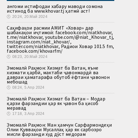
Ҳангоми истифодаи хабару маводи сомона
истинод ба www.khovar.tj ҳатмӣ аст!
🕔
20:24, 20.Май 2024
Саҳифаҳои расмии АМИТ «Ховар» дар
шабакаҳои иҷтимоӣ: facebook.com/niatkhovar,
t.me/niatkhovar, youtube.com/@niat_Khovar_tj,
instagram.com/niat_khovar/,
twitter.com/niatkhovar, Радиои Ховар 101.5 fm,
facebook.com/khovarfm/
🕔
08:23, 20.Май 2024
Эмомалӣ Раҳмон: Хизмат ба Ватан, яъне
хизмати ҳарбӣ, мактаби ҷавонмардӣ ва
давраи ҳаматарафа обутоб ёфтани ҷавонон
мебошад
🕔
08:24, 5.Апр 2024
Эмомалӣ Раҳмон: Хизмат ба Ватан – Модар
қарзи фарзандии ҳар як ҷавон ба ҳисоб
меравад
🕔
17:18, 3.Апр 2024
Эмомалӣ Раҳмон: Ман ҳамчун Сарфармондеҳи
Олии Қувваҳои Мусаллаҳ ҳар як сарбозро
мисли фарзанди худ дӯст медорам