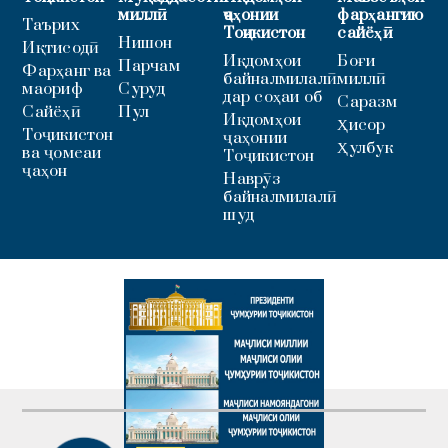
миллӣ
ҷаҳонии
фарҳангию
Таърих
Тоҷикистон
сайёҳӣ
Нишон
Иқтисодӣ
Иқдомҳои
Боғи
Парчам
Фарҳанг ва
байналмилалӣ
миллӣ
маориф
Суруд
дар соҳаи об
Саразм
Сайёҳӣ
Пул
Иқдомҳои
Ҳисор
Тоҷикистон
ҷаҳонии
Ҳулбук
ва ҷомеаи
Тоҷикистон
ҷаҳон
Наврӯз
байналмилалӣ
шуд