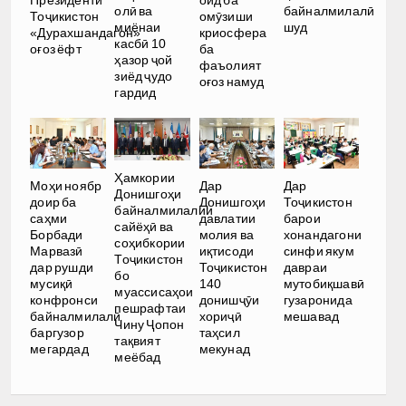
олӣ ва
байналмилалӣ
Тоҷикистон
омӯзиши
миёнаи
шуд
«Дурахшандагон»
криосфера
касбӣ 10
оғоз ёфт
ба
ҳазор ҷой
фаъолият
зиёд ҷудо
оғоз намуд
гардид
Ҳамкории
Моҳи ноябр
Дар
Дар
Донишгоҳи
доир ба
Донишгоҳи
Тоҷикистон
байналмилалии
саҳми
давлатии
барои
сайёҳӣ ва
Борбади
молия ва
хонандагони
соҳибкории
Марвазӣ
иқтисоди
синфи якум
Тоҷикистон
дар рушди
Тоҷикистон
давраи
бо
мусиқӣ
140
мутобиқшавӣ
муассисаҳои
конфронси
донишҷӯи
гузаронида
пешрафтаи
байналмилалӣ
хориҷӣ
мешавад
Чину Ҷопон
баргузор
таҳсил
тақвият
мегардад
мекунад
меёбад