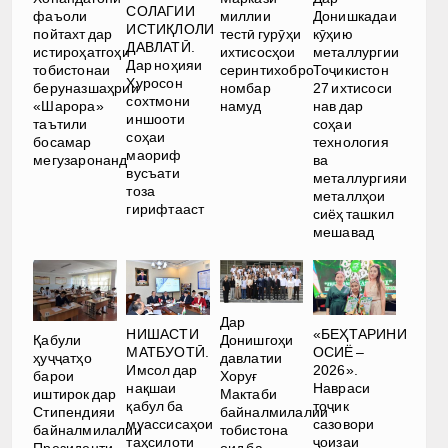
СОЛАГИИ
фаъоли
миллии
Донишкадаи
ИСТИҚЛОЛИ
пойтахт дар
тестӣ гурӯҳи
кӯҳию
ДАВЛАТӢ.
истироҳатгоҳи
ихтисосҳои
металлургии
Дар ноҳияи
тобистонаи
серинтихобро
Тоҷикистон
Хуросон
беруназшаҳрии
номбар
27 ихтисоси
сохтмони
«Шарора»
намуд
нав дар
иншооти
таътили
соҳаи
соҳаи
босамар
технология
маориф
мегузаронанд
ва
вусъати
металлургияи
тоза
металлҳои
гирифтааст
сиёҳ ташкил
мешавад
Дар
НИШАСТИ
«БЕҲТАРИНИ
Қабули
Донишгоҳи
МАТБУОТӢ.
ОСИЁ –
ҳуҷҷатҳо
давлатии
Имсол дар
2026».
барои
Хоруғ
нақшаи
Навраси
иштирок дар
Мактаби
қабул ба
тоҷик
Стипендияи
байналмилалии
муассисаҳои
сазовори
байналмилалии
тобистона
таҳсилоти
ҷоизаи
Президенти
оид ба