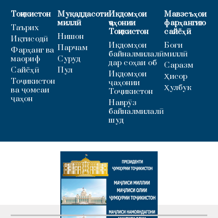
Тоҷикистон
Муқаддасоти
Иқдомҳои
Мавзеъҳои
миллӣ
ҷаҳонии
фарҳангию
Таърих
Тоҷикистон
сайёҳӣ
Нишон
Иқтисодӣ
Иқдомҳои
Боғи
Парчам
Фарҳанг ва
байналмилалӣ
миллӣ
маориф
Суруд
дар соҳаи об
Саразм
Сайёҳӣ
Пул
Иқдомҳои
Ҳисор
Тоҷикистон
ҷаҳонии
Ҳулбук
ва ҷомеаи
Тоҷикистон
ҷаҳон
Наврӯз
байналмилалӣ
шуд