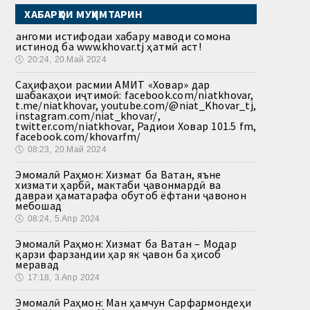
ХАБАРҲОИ МУҲИМТАРИН
Ҳангоми истифодаи хабару маводи сомона
истинод ба www.khovar.tj ҳатмӣ аст!
🕔
20:24, 20.Май 2024
Саҳифаҳои расмии АМИТ «Ховар» дар
шабакаҳои иҷтимоӣ: facebook.com/niatkhovar,
t.me/niatkhovar, youtube.com/@niat_Khovar_tj,
instagram.com/niat_khovar/,
twitter.com/niatkhovar, Радиои Ховар 101.5 fm,
facebook.com/khovarfm/
🕔
08:23, 20.Май 2024
Эмомалӣ Раҳмон: Хизмат ба Ватан, яъне
хизмати ҳарбӣ, мактаби ҷавонмардӣ ва
давраи ҳаматарафа обутоб ёфтани ҷавонон
мебошад
🕔
08:24, 5.Апр 2024
Эмомалӣ Раҳмон: Хизмат ба Ватан – Модар
қарзи фарзандии ҳар як ҷавон ба ҳисоб
меравад
🕔
17:18, 3.Апр 2024
Эмомалӣ Раҳмон: Ман ҳамчун Сарфармондеҳи