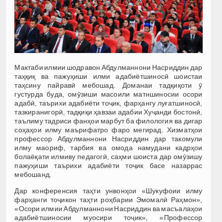
Мактаби илмии шодравон Абдулманнони Насриддин дар
таҳқиқ ва пажуҳиши илми адабиётшиносӣ шоистаи
таҳсину пайравӣ мебошад. Доманаи тадқиқоти ӯ
густурда буда, омӯзиши масоили матншиносии осори
адабӣ, таърихи адабиёти тоҷик, фарҳангу луғатшиносӣ,
тазкиранигорӣ, тадқиқи ҳавзаи адабии Хуҷанди бостонӣ,
таълиму тадриси фанҳои марбут ба филология ва дигар
соҳаҳои илму маърифатро фаро мегирад. Хизматҳои
профессор Абдулманнони Насриддин дар такомули
илму маориф, тарбия ва омода намудани кадрҳои
болаёқати илмиву педагогӣ, саҳми шоиста дар омӯзишу
пажуҳиши таърихи адабиёти тоҷик басе назаррас
мебошанд.
Дар конференсия таҳти унвонҳои «Шукуфоии илму
фарҳанги тоҷикон таҳти роҳбарии Эмомалӣ Раҳмон»,
«Осори илмии Абдулманнони Насриддин ва масъалаҳои
адабиётшиносии муосири тоҷик», «Профессор