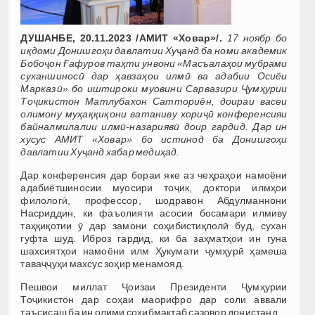
ДУШАНБЕ, 20.11.2023 /АМИТ «Ховар»/.
17 ноябр бо
иқдоми Донишгоҳи давлатии Хуҷанд ба номи академик
Бобоҷон Ғафуров таҳти унвони «Масъалаҳои мубрами
суханшиносӣ дар ҳавзаҳои илмӣ ва адабии Осиёи
Марказӣ» бо иштироки муовини Сарвазири Ҷумҳурии
Тоҷикистон Матлубахон Сатториён, доираи васеи
олимону муҳаққиқони ватаниву хориҷӣ конференсияи
байналмилалии илмӣ-назариявӣ доир гардид. Дар ин
хусус АМИТ «Ховар» бо истинод ба Донишгоҳи
давлатии Хуҷанд хабар медиҳад.
Дар конференсия дар бораи яке аз чеҳраҳои намоёни
адабиётшиносии муосири тоҷик, доктори илмҳои
филологӣ, профессор, шодравон Абдулманнони
Насриддин, ки фаъолияти асосии босамари илмиву
таҳқиқотии ӯ дар замони соҳибистиқлолӣ буд, сухан
гуфта шуд. Иброз гардид, ки ба заҳматҳои ин гуна
шахсиятҳои намоёни илм Ҳукумати ҷумҳурӣ ҳамеша
таваҷҷуҳи махсус зоҳир менамояд.
Пешвои миллат Ҷоизаи Президенти Ҷумҳурии
Тоҷикистон дар соҳаи маорифро дар соли аввали
таъсисаш ба ин олими соҳибмактаб сазовор донистанд.