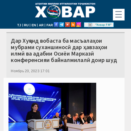
☰
|
|
|
|
"Ховар FM"
TJ
RU
EN
AR
FAR
Дар Хуҷанд вобаста ба масъалаҳои
мубрами суханшиносӣ дар ҳавзаҳои
илмӣ ва адабии Осиёи Марказӣ
конференсияи байналмилалӣ доир шуд
Ноябрь 20, 2023 17:01