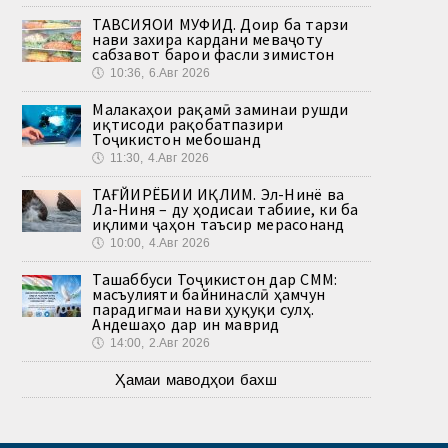
ТАВСИЯҲОИ МУФИД. Доир ба тарзи
нави захира кардани меваҷоту
сабзавот барои фасли зимистон
🕔
10:36, 6.Авг 2026
Малакаҳои рақамӣ заминаи рушди
иқтисоди рақобатпазири
Тоҷикистон мебошанд
🕔
11:30, 4.Авг 2026
ТАҒЙИРЁБИИ ИҚЛИМ. Эл-Нинё ва
Ла-Ниня – ду ҳодисаи табиие, ки ба
иқлими ҷаҳон таъсир мерасонанд
🕔
10:00, 4.Авг 2026
Ташаббуси Тоҷикистон дар СММ:
масъулияти байнинаслӣ ҳамчун
парадигмаи нави ҳуқуқи сулҳ.
Андешаҳо дар ин маврид
🕔
14:00, 2.Авг 2026
Ҳамаи маводҳои бахш