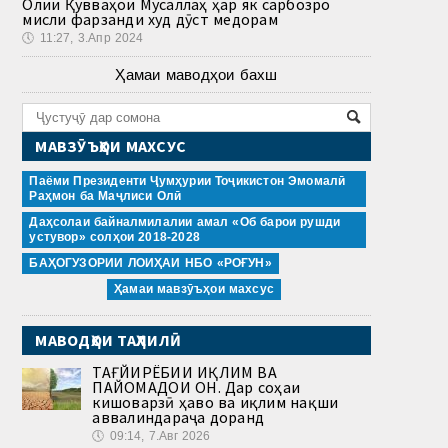
Олии Қувваҳои Мусаллаҳ ҳар як сарбозро
мисли фарзанди худ дӯст медорам
🕔
11:27, 3.Апр 2024
Ҳамаи маводҳои бахш
МАВЗӮЪҲОИ МАХСУС
Паёми Президенти Ҷумҳурии Тоҷикистон Эмомалӣ
Раҳмон ба Маҷлиси Олӣ
Даҳсолаи байналмилалии амал «Об барои рушди
устувор» солҳои 2018-2028
БАҲОГУЗОРИИ ЛОИҲАИ НБО «РОҒУН»
Ҳамаи мавзӯъҳои махсус
МАВОДҲОИ ТАҲЛИЛӢ
ТАҒЙИРЁБИИ ИҚЛИМ ВА
ПАЙОМАДҲОИ ОН. Дар соҳаи
кишоварзӣ ҳаво ва иқлим нақши
аввалиндараҷа доранд
🕔
09:14, 7.Авг 2026