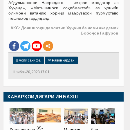
Абдулманнони Насриддин – чеҳрае мондагор аз
Хуҷанд», «Матншиноси соҳибмактаб» аз ҷониби
олимони ватанию хориҷӣ маърузаҳои пурмуҳтаво
пешниҳод гардиданд.
АКС: Донишгоҳи давлатии Хуҷанд ба номи академик
Бобоҷон Ғафуров

Чопи саҳифа
✉
Равон кардан
Ноябрь 20, 2023 17:01
ХАБАРҲОИ ДИГАРИ ИН БАХШ
35-
Хонандагони
Маркази
Дар