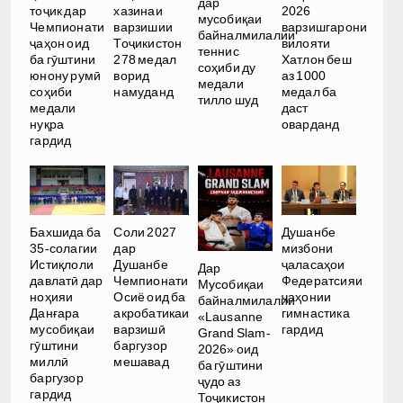
дар
тоҷик дар
хазинаи
2026
мусобиқаи
Чемпионати
варзишии
варзишгарони
байналмилалии
ҷаҳон оид
Тоҷикистон
вилояти
теннис
ба гӯштини
278 медал
Хатлон беш
соҳиби ду
юнону румӣ
ворид
аз 1000
медали
соҳиби
намуданд
медал ба
тилло шуд
медали
даст
нуқра
оварданд
гардид
Бахшида ба
Соли 2027
Душанбе
35-солагии
дар
мизбони
Истиқлоли
Душанбе
ҷаласаҳои
Дар
давлатӣ дар
Чемпионати
Федератсияи
Мусобиқаи
ноҳияи
Осиё оид ба
ҷаҳонии
байналмилалии
Данғара
акробатикаи
гимнастика
«Lausanne
мусобиқаи
варзишӣ
гардид
Grand Slam-
гӯштини
баргузор
2026» оид
миллӣ
мешавад
ба гӯштини
баргузор
ҷудо аз
гардид
Тоҷикистон