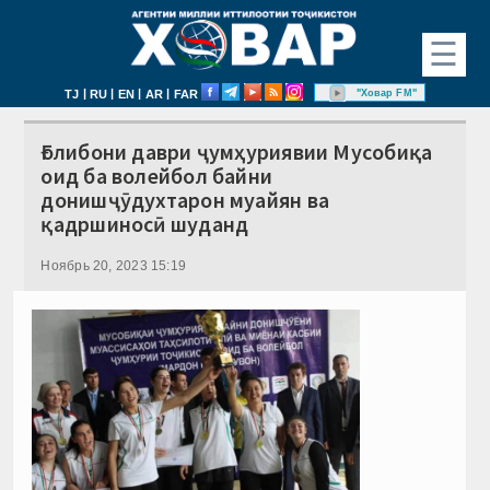
☰
|
|
|
|
"Ховар FM"
TJ
RU
EN
AR
FAR
Ғолибони даври ҷумҳуриявии Мусобиқа
оид ба волейбол байни
донишҷӯдухтарон муайян ва
қадршиносӣ шуданд
Ноябрь 20, 2023 15:19