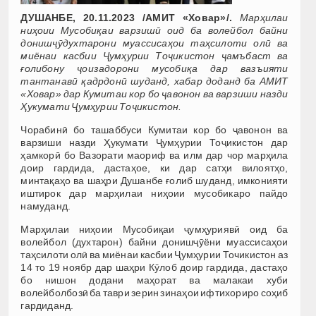
ДУШАНБЕ, 20.11.2023 /АМИТ
«
Ховар
»/.
М
арҳилаи
ниҳоии Мусобиқаи варзишӣ оид ба волейбол байни
донишҷӯдухтарони муассисаҳои таҳсилоти олӣ ва
миёнаи касбии Ҷумҳурии Тоҷикистон ҷамъбаст ва
ғолибону ҷоизадорони мусобиқа дар вазъияти
тантанавӣ қадрдонӣ шуданд, хабар доданд ба АМИТ
«
Ховар
» дар Кумитаи кор бо ҷавонон ва варзиши назди
Ҳукумати Ҷумҳурии Тоҷикистон.
Чорабинӣ бо ташаббуси Кумитаи кор бо ҷавонон ва
варзиши назди Ҳукумати Ҷумҳурии Тоҷикистон дар
ҳамкорӣ бо Вазорати маориф ва илм дар чор марҳила
доир гардида, дастаҳое, ки дар сатҳи вилоятҳо,
минтақаҳо ва шаҳри Душанбе ғолиб шуданд, имконияти
иштирок дар марҳилаи ниҳоии мусобикаро пайдо
намуданд.
Марҳилаи ниҳоии Мусобиқаи ҷумҳуриявӣ оид ба
волейбол (духтарон) байни донишҷӯёни муассисаҳои
таҳсилоти олӣ ва миёнаи касбии Ҷумҳурии Точикистон аз
14 то 19 ноябр дар шаҳри Кӯлоб доир гардида, дастаҳо
бо нишон додани маҳорат ва малакаи хуби
волейболбозӣ ба таври зерин зинаҳои ифтихориро соҳиб
гардиданд.