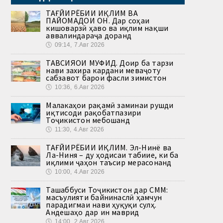
ТАҒЙИРЁБИИ ИҚЛИМ ВА
ПАЙОМАДҲОИ ОН. Дар соҳаи
кишоварзӣ ҳаво ва иқлим нақши
аввалиндараҷа доранд
🕔
09:14, 7.Авг 2026
ТАВСИЯҲОИ МУФИД. Доир ба тарзи
нави захира кардани меваҷоту
сабзавот барои фасли зимистон
🕔
10:36, 6.Авг 2026
Малакаҳои рақамӣ заминаи рушди
иқтисоди рақобатпазири
Тоҷикистон мебошанд
🕔
11:30, 4.Авг 2026
ТАҒЙИРЁБИИ ИҚЛИМ. Эл-Нинё ва
Ла-Ниня – ду ҳодисаи табиие, ки ба
иқлими ҷаҳон таъсир мерасонанд
🕔
10:00, 4.Авг 2026
Ташаббуси Тоҷикистон дар СММ:
масъулияти байнинаслӣ ҳамчун
парадигмаи нави ҳуқуқи сулҳ.
Андешаҳо дар ин маврид
🕔
14:00, 2.Авг 2026