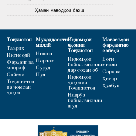
Ҳамаи маводҳои бахш
Тоҷикистон
Муқаддасоти
Иқдомҳои
Мавзеъҳои
миллӣ
ҷаҳонии
фарҳангию
Таърих
Тоҷикистон
сайёҳӣ
Нишон
Иқтисодӣ
Иқдомҳои
Боғи
Парчам
Фарҳанг ва
байналмилалӣ
миллӣ
маориф
Суруд
дар соҳаи об
Саразм
Сайёҳӣ
Пул
Иқдомҳои
Ҳисор
Тоҷикистон
ҷаҳонии
Ҳулбук
ва ҷомеаи
Тоҷикистон
ҷаҳон
Наврӯз
байналмилалӣ
шуд