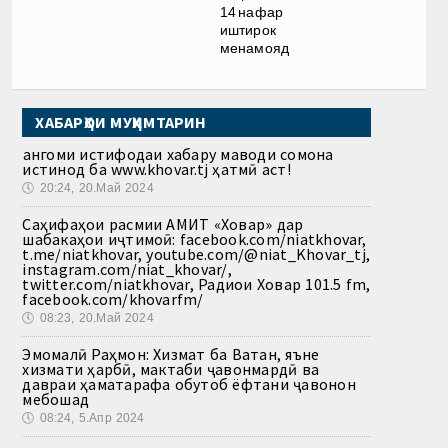
14 нафар
иштирок
менамояд
ХАБАРҲОИ МУҲИМТАРИН
Ҳангоми истифодаи хабару маводи сомона
истинод ба www.khovar.tj ҳатмӣ аст!
🕔
20:24, 20.Май 2024
Саҳифаҳои расмии АМИТ «Ховар» дар
шабакаҳои иҷтимоӣ: facebook.com/niatkhovar,
t.me/niatkhovar, youtube.com/@niat_Khovar_tj,
instagram.com/niat_khovar/,
twitter.com/niatkhovar, Радиои Ховар 101.5 fm,
facebook.com/khovarfm/
🕔
08:23, 20.Май 2024
Эмомалӣ Раҳмон: Хизмат ба Ватан, яъне
хизмати ҳарбӣ, мактаби ҷавонмардӣ ва
давраи ҳаматарафа обутоб ёфтани ҷавонон
мебошад
🕔
08:24, 5.Апр 2024