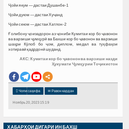
Ҷойи якум — дастаи Душанбе-1
Ҷойи дуюм — дастаи Хуҷанд
Ҷойи сеюм — дастаи Хатлон-2
Ғолибону ҷоизадорон аз ҷониби Кумитаи кор бо ҷавонон
ва варзиши ҷумҳурӣ ва Бахши кор бо ҷавонон ва варзиши
шаҳри Кӯлоб бо ҷом, диплом, медал ва туҳфаҳои
хотиравӣ қадрдонӣ шуданд.
АКС: Кумитаи кор бо ҷавонон ва варзиши назди
Ҳукумати Ҷумҳурии Тоҷикистон

Чопи саҳифа
✉
Равон кардан
Ноябрь 20, 2023 15:19
ХАБАРҲОИ ДИГАРИ ИН БАХШ