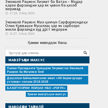
Эмомалӣ Раҳмон: Хизмат ба Ватан – Модар
қарзи фарзандии ҳар як ҷавон ба ҳисоб
меравад
🕔
17:18, 3.Апр 2024
Эмомалӣ Раҳмон: Ман ҳамчун Сарфармондеҳи
Олии Қувваҳои Мусаллаҳ ҳар як сарбозро
мисли фарзанди худ дӯст медорам
🕔
11:27, 3.Апр 2024
Ҳамаи маводҳои бахш
МАВЗӮЪҲОИ МАХСУС
Паёми Президенти Ҷумҳурии Тоҷикистон Эмомалӣ
Раҳмон ба Маҷлиси Олӣ
Даҳсолаи байналмилалии амал «Об барои рушди
устувор» солҳои 2018-2028
БАҲОГУЗОРИИ ЛОИҲАИ НБО «РОҒУН»
Ҳамаи мавзӯъҳои махсус
МАВОДҲОИ ТАҲЛИЛӢ