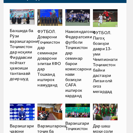
Бахшида ба
ФУТБОЛ.
Намояндагони
ФУТБОЛ.
Рӯзи
Доварони
Федератсияи
Пагоҳ
варзишгарони
Тоҷикистон
футболи
бозиҳои
Тоҷикистон
дар
Тоҷикистон
даври 13-
дар ноҳияи
семинари
дар
уми
Фирдавсии
доварони
семинар
Чемпионати
пойтахт
элитаи КФО
барои
Тоҷикистон
ҳамоиши
дар
комиссарони
байни
тантанавӣ
Тошканд
нави
дастаҳои
доир шуд
иштирок
бозиҳои
Лигаи олӣ
намуданд
CAFA
оғоз
иштирок
мегардад
карданд
Варзишгари
Варзишгари
Варзишгарони
Дар шаш
Тоҷикистон
ҷавони
тоҷик ба
моҳи соли