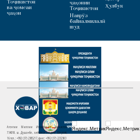
Тоҷикистон
ҷаҳонии
Ҳулбук
ва ҷомеаи
Тоҷикистон
ҷаҳон
Наврӯз
байналмилалӣ
шуд
Агентии Миллии Иттилоотии Тоҷикистон
734018. ш. Душанбе, хиёбони Саъдии Шерозӣ,
16 тел.: +992 (37) 2385217, факс: +992 (37) 2232383