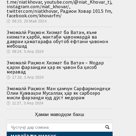
t.me/niatkhovar, youtube.com/@niat_Khovar_tj,
instagram.com/niat_khovar/,
twitter.com/niatkhovar, Радиои Ховар 101.5 fm,
facebook.com/khovarfm/
🕔
08:23, 20.Май 2024
Эмомалӣ Раҳмон: Хизмат ба Ватан, яъне
хизмати ҳарбӣ, мактаби ҷавонмардӣ ва
давраи ҳаматарафа обутоб ёфтани ҷавонон
мебошад
🕔
08:24, 5.Апр 2024
Эмомалӣ Раҳмон: Хизмат ба Ватан – Модар
қарзи фарзандии ҳар як ҷавон ба ҳисоб
меравад
🕔
17:18, 3.Апр 2024
Эмомалӣ Раҳмон: Ман ҳамчун Сарфармондеҳи
Олии Қувваҳои Мусаллаҳ ҳар як сарбозро
мисли фарзанди худ дӯст медорам
🕔
11:27, 3.Апр 2024
Ҳамаи маводҳои бахш