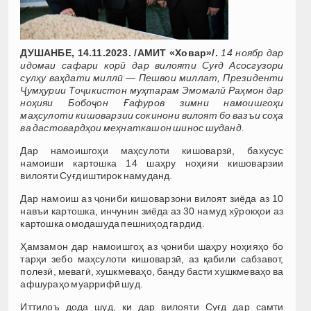
ДУШАНБЕ, 14.11.2023. /АМИТ «Ховар»/.
14 ноябр дар
идомаи сафари корӣ дар вилояти Суғд Асосгузори
сулҳу ваҳдати миллӣ — Пешвои миллат, Президенти
Ҷумҳурии Тоҷикистон муҳтарам Эмомалӣ Раҳмон дар
ноҳияи Бобоҷон Ғафуров зимни намоишгоҳи
маҳсулоти кишоварзии сокинони вилоят бо вазъи соҳа
ва дастовардҳои меҳнаткашон шинос шуданд.
Дар намоишгоҳи маҳсулоти кишоварзӣ, бахусус
намоиши картошка 14 шаҳру ноҳияи кишоварзии
вилояти Суғд иштирок намуданд.
Дар намоиш аз ҷониби кишоварзони вилоят зиёда аз 10
навъи картошка, инчунин зиёда аз 30 намуд хӯрокҳои аз
картошка омодашуда пешниҳод гардид.
Ҳамзамон дар намоишгоҳ аз ҷониби шаҳру ноҳияҳо бо
тарҳи зебо маҳсулоти кишоварзӣ, аз қабили сабзавот,
полезӣ, мевагӣ, хушкмеваҳо, банду басти хушкмеваҳо ва
афшураҳо муаррифӣ шуд.
Иттилоъ дода шуд, ки дар вилояти Суғд дар самти