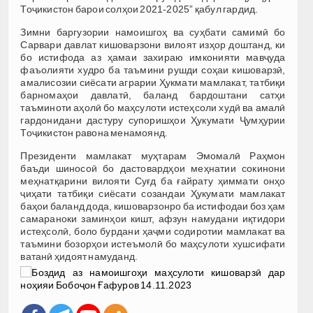
Тоҷикистон барои солҳои 2021-2025” қабул гардид.
Зимни баргузории намоишгоҳ ва суҳбати самимӣ бо
Сарвари давлат кишоварзони вилоят изҳор доштанд, ки
бо истифода аз ҳамаи захираю имконияти мавҷуда
фаъолияти худро ба таъмини рушди соҳаи кишоварзӣ,
амалисозии сиёсати аграрии Ҳукмати мамлакат, татбиқи
барномаҳои давлатӣ, баланд бардоштани сатҳи
таъминоти аҳолӣ бо маҳсулоти истеҳсоли худӣ ва амалӣ
гардонидани дастуру супоришҳои Ҳукумати Ҷумҳурии
Тоҷикистон равона менамоянд.
Президенти мамлакат муҳтарам Эмомалӣ Раҳмон
баъди шиносоӣ бо дастовардҳои меҳнатии сокинони
меҳнатқарини вилояти Суғд ба ғайрату ҳиммати онҳо
ҷиҳати татбиқи сиёсати созандаи Ҳукумати мамлакат
баҳои баланд дода, кишоварзонро ба истифодаи боз ҳам
самараноки заминҳои кишт, афзун намудани иқтидори
истеҳсолӣ, боло бурдани ҳаҷми содиротии мамлакат ва
таъмини бозорҳои истеъмолӣ бо маҳсулоти хушсифати
ватанӣ ҳидоят намуданд.