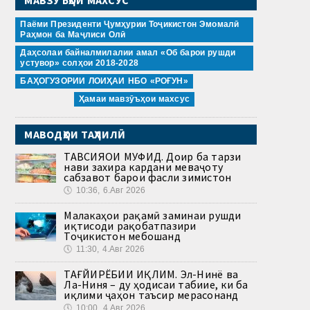
МАВЗӮЪҲОИ МАХСУС
Паёми Президенти Ҷумҳурии Тоҷикистон Эмомалӣ
Раҳмон ба Маҷлиси Олӣ
Даҳсолаи байналмилалии амал «Об барои рушди
устувор» солҳои 2018-2028
БАҲОГУЗОРИИ ЛОИҲАИ НБО «РОҒУН»
Ҳамаи мавзӯъҳои махсус
МАВОДҲОИ ТАҲЛИЛӢ
ТАВСИЯҲОИ МУФИД. Доир ба тарзи
нави захира кардани меваҷоту
сабзавот барои фасли зимистон
🕔
10:36, 6.Авг 2026
Малакаҳои рақамӣ заминаи рушди
иқтисоди рақобатпазири
Тоҷикистон мебошанд
🕔
11:30, 4.Авг 2026
ТАҒЙИРЁБИИ ИҚЛИМ. Эл-Нинё ва
Ла-Ниня – ду ҳодисаи табиие, ки ба
иқлими ҷаҳон таъсир мерасонанд
🕔
10:00, 4.Авг 2026