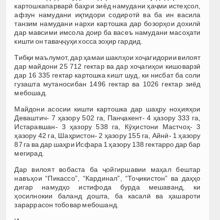
картошкапарварӣ баҳри зиёд намудани ҳаҷми истеҳсол,
афзун намудани иқтидори содиротӣ ва ба ин васила
танзим намудани нархи картошка дар бозорҳои дохилӣ
дар мавсими имсола доир ба васеъ намудани масоҳати
кишти он таваҷҷуҳи хосса зоҳир гардид.
Тибқи маълумот, дар ҳамаи шаклҳои хоҷагидории вилоят
дар майдони 25 712 гектар ва дар хоҷагиҳои кишоварзӣ
дар 16 335 гектар картошка кишт шуд, ки нисбат ба соли
гузашта мутаносибан 1496 гектар ва 1026 гектар зиёд
мебошад.
Майдони асосии кишти картошка дар шаҳру ноҳияҳои
Деваштич- 7 ҳазору 502 га, Панҷакент- 4 ҳазору 333 га,
Истаравшан- 3 ҳазору 538 га, Кӯҳистони Мастчоҳ- 3
ҳазору 42 га, Шаҳристон- 2 ҳазору 155 га, Айнӣ- 1 ҳазору
87 га ва дар шаҳри Исфара 1 ҳазору 138 гектарро дар бар
мегирад.
Дар вилоят вобаста ба ҷойгиршавии маҳал бештар
навъҳои “Пикассо”, “Кардинал”, “Тоҷикистон” ва даҳҳо
дигар намудҳо истифода бурда мешаванд, ки
ҳосилнокии баланд дошта, ба касалӣ ва ҳашароти
зараррасон тобовар мебошанд.