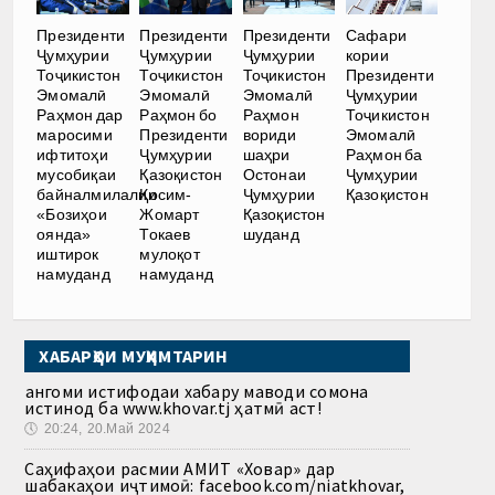
Президенти
Президенти
Президенти
Сафари
Ҷумҳурии
Ҷумҳурии
Ҷумҳурии
кории
Тоҷикистон
Тоҷикистон
Тоҷикистон
Президенти
Эмомалӣ
Эмомалӣ
Эмомалӣ
Ҷумҳурии
Раҳмон дар
Раҳмон бо
Раҳмон
Тоҷикистон
маросими
Президенти
вориди
Эмомалӣ
ифтитоҳи
Ҷумҳурии
шаҳри
Раҳмон ба
мусобиқаи
Қазоқистон
Остонаи
Ҷумҳурии
байналмилалии
Қосим-
Ҷумҳурии
Қазоқистон
«Бозиҳои
Жомарт
Қазоқистон
оянда»
Токаев
шуданд
иштирок
мулоқот
намуданд
намуданд
ХАБАРҲОИ МУҲИМТАРИН
Ҳангоми истифодаи хабару маводи сомона
истинод ба www.khovar.tj ҳатмӣ аст!
🕔
20:24, 20.Май 2024
Саҳифаҳои расмии АМИТ «Ховар» дар
шабакаҳои иҷтимоӣ: facebook.com/niatkhovar,