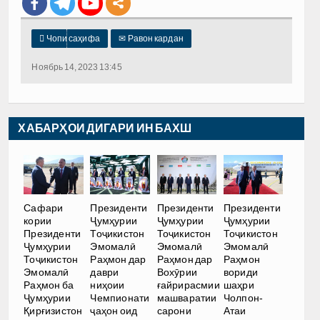

Чопи саҳифа
✉
Равон кардан
Ноябрь 14, 2023 13:45
ХАБАРҲОИ ДИГАРИ ИН БАХШ
Сафари
Президенти
Президенти
Президенти
кории
Ҷумҳурии
Ҷумҳурии
Ҷумҳурии
Президенти
Тоҷикистон
Тоҷикистон
Тоҷикистон
Ҷумҳурии
Эмомалӣ
Эмомалӣ
Эмомалӣ
Тоҷикистон
Раҳмон дар
Раҳмон дар
Раҳмон
Эмомалӣ
даври
Вохӯрии
вориди
Раҳмон ба
ниҳоии
ғайрирасмии
шаҳри
Ҷумҳурии
Чемпионати
машваратии
Чолпон-
Қирғизистон
ҷаҳон оид
сарони
Атаи