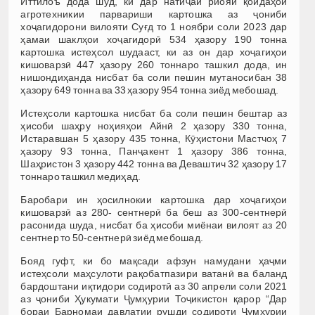
Иттилоъ дода шуд, ки дар натиҷаи риояи қоидаҳои
агротехникии парвариши картошка аз ҷониби
хоҷагидорони вилояти Суғд то 1 ноябри соли 2023 дар
ҳамаи шаклҳои хоҷагидорӣ 534 ҳазору 190 тонна
картошка истеҳсол шудааст, ки аз он дар хоҷагиҳои
кишоварзӣ 447 ҳазору 260 тоннаро ташкил дода, ин
нишондиҳанда нисбат ба соли пешин мутаносибан 38
ҳазору 649 тонна ва 33 ҳазору 954 тонна зиёд мебошад.
Истеҳсоли картошка нисбат ба соли пешин бештар аз
ҳисоби шаҳру ноҳияҳои Айнӣ 2 ҳазору 330 тонна,
Истаравшан 5 ҳазору 435 тонна, Кӯҳистони Мастчоҳ 7
ҳазору 93 тонна, Панҷакент 1 ҳазору 386 тонна,
Шаҳристон 3 ҳазору 442 тонна ва Деваштич 32 ҳазору 17
тоннаро ташкил медиҳад.
Баробари ин ҳосилнокии картошка дар хоҷагиҳои
кишоварзӣ аз 280- сентнерӣ ба беш аз 300-сентнерӣ
расонида шуда, нисбат ба ҳисоби миёнаи вилоят аз 20
сентнер то 50-сентнерӣ зиёд мебошад.
Бояд гуфт, ки бо мақсади афзун намудани ҳаҷми
истеҳсоли маҳсулоти рақобатпазири ватанӣ ва баланд
бардоштани иқтидори содиротӣ аз 30 апрели соли 2021
аз ҷониби Ҳукумати Ҷумҳурии Тоҷикистон қарор “Дар
бораи Барномаи давлатии рушди содироти Ҷумҳурии