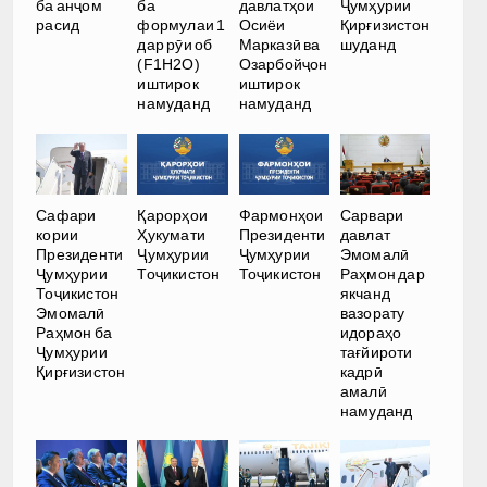
ба анҷом
ба
давлатҳои
Ҷумҳурии
расид
формулаи 1
Осиёи
Қирғизистон
дар рӯи об
Марказӣ ва
шуданд
(F1H2O)
Озарбойҷон
иштирок
иштирок
намуданд
намуданд
Сафари
Қарорҳои
Фармонҳои
Сарвари
кории
Ҳукумати
Президенти
давлат
Президенти
Ҷумҳурии
Ҷумҳурии
Эмомалӣ
Ҷумҳурии
Тоҷикистон
Тоҷикистон
Раҳмон дар
Тоҷикистон
якчанд
Эмомалӣ
вазорату
Раҳмон ба
идораҳо
Ҷумҳурии
тағйироти
Қирғизистон
кадрӣ
амалӣ
намуданд