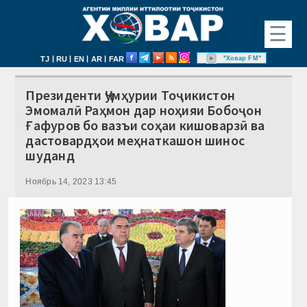
☰
|
|
|
|
"Ховар FM"
TJ
RU
EN
AR
FAR
Президенти Ҷумҳурии Тоҷикистон
Эмомалӣ Раҳмон дар ноҳияи Бобоҷон
Ғафуров бо вазъи соҳаи кишоварзӣ ва
дастовардҳои меҳнаткашон шинос
шуданд
Ноябрь 14, 2023 13:45