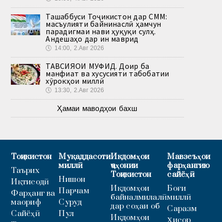
Ташаббуси Тоҷикистон дар СММ:
масъулияти байнинаслӣ ҳамчун
парадигмаи нави ҳуқуқи сулҳ.
Андешаҳо дар ин маврид
🕔
14:00, 2.Авг 2026
ТАВСИЯҲОИ МУФИД. Доир ба
манфиат ва хусусияти табобатии
хӯрокҳои миллӣ
🕔
13:30, 2.Авг 2026
Ҳамаи маводҳои бахш
Тоҷикистон
Муқаддасоти
Иқдомҳои
Мавзеъҳои
миллӣ
ҷаҳонии
фарҳангию
Таърих
Тоҷикистон
сайёҳӣ
Нишон
Иқтисодӣ
Иқдомҳои
Боғи
Парчам
Фарҳанг ва
байналмилалӣ
миллӣ
маориф
Суруд
дар соҳаи об
Саразм
Сайёҳӣ
Пул
Иқдомҳои
Ҳисор