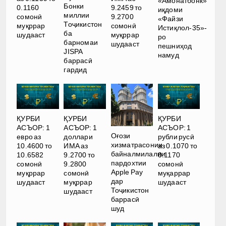
«Амонатбонк»
Бонки
0.1160
9.2459 то
иқдоми
миллии
сомонӣ
9.2700
«Файзи
Тоҷикистон
муқррар
сомонӣ
Истиқлол-35»-
ба
шудааст
муқррар
ро
барномаи
шудааст
пешниҳод
JISPA
намуд
баррасӣ
гардид
ҚУРБИ
ҚУРБИ
ҚУРБИ
АСЪОР: 1
АСЪОР: 1
АСЪОР: 1
Оғози
евро аз
доллари
рубли русӣ
хизматрасонии
10.4600 то
ИМА аз
аз 0.1070 то
байналмилалии
10.6582
9.2700 то
0.1170
пардохтии
сомонӣ
9.2800
сомонӣ
Apple Pay
муқррар
сомонӣ
муқаррар
дар
шудааст
муқррар
шудааст
Тоҷикистон
шудааст
баррасӣ
шуд