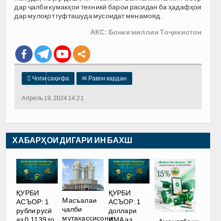
дар ҷалби кумакҳои техникӣ барои расидан ба ҳадафҳои
дар мулоқот гуфташуда мусоидат менамояд.
АКС: Бонки миллии Тоҷикистон

Чопи саҳифа
✉
Равон кардан
Апрель 19, 2024 14:21
ХАБАРҲОИ ДИГАРИ ИН БАХШ
ҚУРБИ
ҚУРБИ
Масъалаи
АСЪОР: 1
АСЪОР: 1
ҷалби
рубли русӣ
доллари
мутахассисони
аз 0.1139 то
ИМА аз