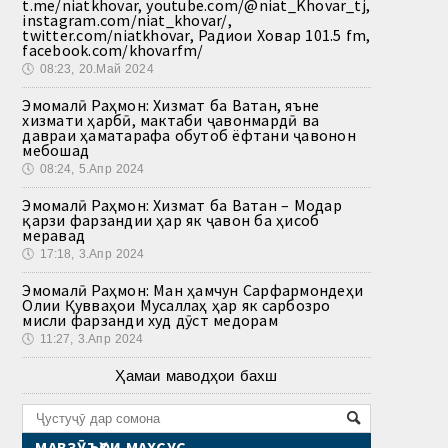
t.me/niatkhovar, youtube.com/@niat_Khovar_tj,
instagram.com/niat_khovar/,
twitter.com/niatkhovar, Радиои Ховар 101.5 fm,
facebook.com/khovarfm/
🕔
08:23, 20.Май 2024
Эмомалӣ Раҳмон: Хизмат ба Ватан, яъне
хизмати ҳарбӣ, мактаби ҷавонмардӣ ва
давраи ҳаматарафа обутоб ёфтани ҷавонон
мебошад
🕔
08:24, 5.Апр 2024
Эмомалӣ Раҳмон: Хизмат ба Ватан – Модар
қарзи фарзандии ҳар як ҷавон ба ҳисоб
меравад
🕔
17:18, 3.Апр 2024
Эмомалӣ Раҳмон: Ман ҳамчун Сарфармондеҳи
Олии Қувваҳои Мусаллаҳ ҳар як сарбозро
мисли фарзанди худ дӯст медорам
🕔
11:27, 3.Апр 2024
Ҳамаи маводҳои бахш
МАВЗӮЪҲОИ МАХСУС