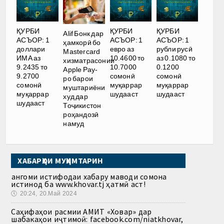
ҚУРБИ
ҚУРБИ
ҚУРБИ
Alif Бонк дар
АСЪОР: 1
АСЪОР: 1
АСЪОР: 1
ҳамкорӣ бо
доллари
евро аз
рубли русӣ
Mastercard
ИМА аз
10.4600 то
аз 0.1080 то
хизматрасонии
9.2435 то
10.7000
0.1200
Apple Pay-
9.2700
сомонӣ
сомонӣ
ро барои
сомонӣ
муқаррар
муқаррар
муштариёни
муқаррар
шудааст
шудааст
худ дар
шудааст
Тоҷикистон
роҳандозӣ
намуд
ХАБАРҲОИ МУҲИМТАРИН
Ҳангоми истифодаи хабару маводи сомона
истинод ба www.khovar.tj ҳатмӣ аст!
🕔
20:24, 20.Май 2024
Саҳифаҳои расмии АМИТ «Ховар» дар
шабакаҳои иҷтимоӣ: facebook.com/niatkhovar,