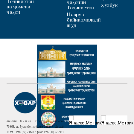
Тоҷикистон
ҷаҳонии
Ҳулбук
ва ҷомеаи
Тоҷикистон
ҷаҳон
Наврӯз
байналмилалӣ
шуд
Агентии Миллии Иттилоотии Тоҷикистон
734018. ш. Душанбе, хиёбони Саъдии Шерозӣ,
16 тел.: +992 (37) 2385217, факс: +992 (37) 2232383