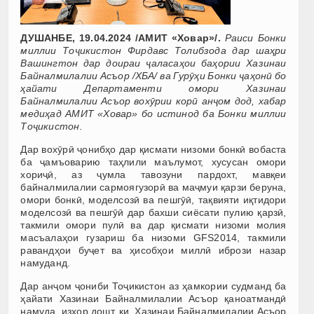
ДУШАНБЕ, 19.04.2024 /АМИТ «Ховар»/.
Раиси Бонки
миллии Тоҷикистон Фирдавс Толибзода дар шаҳри
Вашингтон дар доираи
ҷаласаҳои баҳории Хазинаи
Байналмилалии Асъор /ХБА/ ва Гурӯҳи Бонки ҷаҳонӣ бо
ҳайати Департаменти омори Хазинаи
Байналмилалии Асъор вохӯрии корӣ анҷом дод, хабар
медиҳад АМИТ «Ховар» бо истинод ба Бонки миллии
Тоҷикистон.
Дар вохӯрӣ ҷонибҳо дар қисмати низоми бонкӣ вобаста
ба ҷамъоварию таҳлили маълумот, хусусан омори
хориҷӣ, аз ҷумла тавозуни пардохт, мавқеи
байналмилалии сармоягузорӣ ва маҷмуи қарзи беруна,
омори бонкӣ, моделсозӣ ва пешгӯӣ, тақвияти иқтидори
моделсозӣ ва пешгӯӣ дар бахши сиёсати пулию қарзӣ,
такмили омори пулӣ ва дар қисмати низоми молия
масъалаҳои гузариш ба низоми GFS2014, такмили
равандҳои буҷет ва ҳисобҳои миллӣ ибрози назар
намуданд.
Дар анҷом ҷониби Тоҷикистон аз ҳамкории судманд ба
ҳайати Хазинаи Байналмилалии Асъор қаноатмандӣ
намуда, изҳор дошт, ки Хазинаи Байналмилалии Асъор