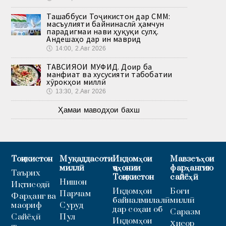
Ташаббуси Тоҷикистон дар СММ:
масъулияти байнинаслӣ ҳамчун
парадигмаи нави ҳуқуқи сулҳ.
Андешаҳо дар ин маврид
🕔
14:00, 2.Авг 2026
ТАВСИЯҲОИ МУФИД. Доир ба
манфиат ва хусусияти табобатии
хӯрокҳои миллӣ
🕔
13:30, 2.Авг 2026
Ҳамаи маводҳои бахш
Тоҷикистон
Муқаддасоти
Иқдомҳои
Мавзеъҳои
миллӣ
ҷаҳонии
фарҳангию
Таърих
Тоҷикистон
сайёҳӣ
Нишон
Иқтисодӣ
Иқдомҳои
Боғи
Парчам
Фарҳанг ва
байналмилалӣ
миллӣ
маориф
Суруд
дар соҳаи об
Саразм
Сайёҳӣ
Пул
Иқдомҳои
Ҳисор