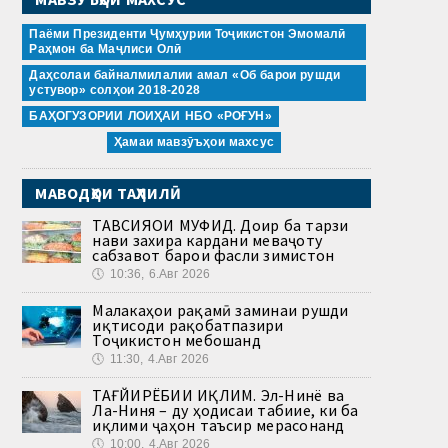
Паёми Президенти Ҷумҳурии Тоҷикистон Эмомалӣ
Раҳмон ба Маҷлиси Олӣ
Даҳсолаи байналмилалии амал «Об барои рушди
устувор» солҳои 2018-2028
БАҲОГУЗОРИИ ЛОИҲАИ НБО «РОҒУН»
Ҳамаи мавзӯъҳои махсус
МАВОДҲОИ ТАҲЛИЛӢ
ТАВСИЯҲОИ МУФИД. Доир ба тарзи
нави захира кардани меваҷоту
сабзавот барои фасли зимистон
🕔
10:36, 6.Авг 2026
Малакаҳои рақамӣ заминаи рушди
иқтисоди рақобатпазири
Тоҷикистон мебошанд
🕔
11:30, 4.Авг 2026
ТАҒЙИРЁБИИ ИҚЛИМ. Эл-Нинё ва
Ла-Ниня – ду ҳодисаи табиие, ки ба
иқлими ҷаҳон таъсир мерасонанд
🕔
10:00, 4.Авг 2026