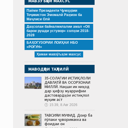
МАВЗӮЪҲОИ МАХСУС
Паёми Президенти Ҷумҳурии
Тоҷикистон Эмомалӣ Раҳмон ба
Маҷлиси Олӣ
Даҳсолаи байналмилалии амал «Об
барои рушди устувор» солҳои 2018-
2028
БАҲОГУЗОРИИ ЛОИҲАИ НБО
«РОҒУН»
Ҳамаи мавзӯъҳои махсус
МАВОДҲОИ ТАҲЛИЛӢ
35-СОЛАГИИ ИСТИҚЛОЛИ
ДАВЛАТӢ ВА ОСОРХОНАИ
МИЛЛӢ. Нақши ин ниҳод
дар ҳифзу муаррифии
дастовардҳои истиқлол
муҳим аст
🕔
15:39, 8.Авг 2026
ТАВСИЯИ МУФИД. Доир ба
пӯпаки ҷуворимакка ва
фоидаи он