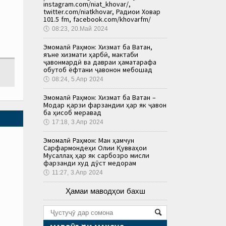
instagram.com/niat_khovar/,
twitter.com/niatkhovar, Радиои Ховар
101.5 fm, facebook.com/khovarfm/
🕔
08:23, 20.Май 2024
Эмомалӣ Раҳмон: Хизмат ба Ватан,
яъне хизмати ҳарбӣ, мактаби
ҷавонмардӣ ва давраи ҳаматарафа
обутоб ёфтани ҷавонон мебошад
🕔
08:24, 5.Апр 2024
Эмомалӣ Раҳмон: Хизмат ба Ватан –
Модар қарзи фарзандии ҳар як ҷавон
ба ҳисоб меравад
🕔
17:18, 3.Апр 2024
Эмомалӣ Раҳмон: Ман ҳамчун
Сарфармондеҳи Олии Қувваҳои
Мусаллаҳ ҳар як сарбозро мисли
фарзанди худ дӯст медорам
🕔
11:27, 3.Апр 2024
Ҳамаи маводҳои бахш