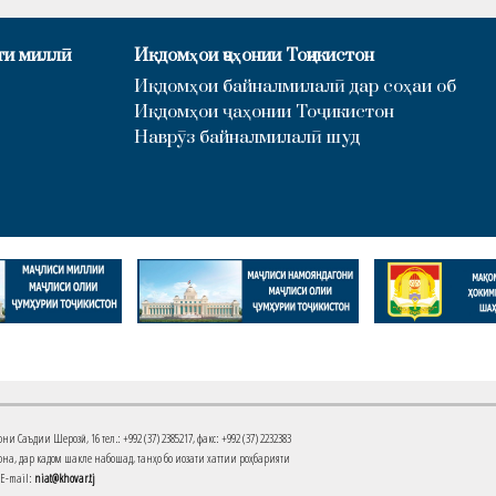
ти миллӣ
Иқдомҳои ҷаҳонии Тоҷикистон
Иқдомҳои байналмилалӣ дар соҳаи об
Иқдомҳои ҷаҳонии Тоҷикистон
Наврӯз байналмилалӣ шуд
Саъдии Шерозӣ, 16 тел.: +992 (37) 2385217, факс: +992 (37) 2232383
на, дар кадом шакле набошад, танҳо бо иҷозати хаттии роҳбарияти
 E-mail:
niat@khovar.tj