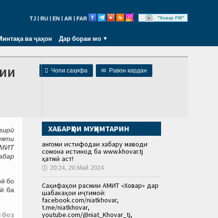
|
|
|
|
"Ховар FM"
TJ
RU
EN
AR
FAR
Минтақа ва ҷаҳон
Дар бораи мо
мии

Чопи саҳифа
✉
Равон кардан
ХАБАРҲОИ МУҲИМТАРИН
зирӣ
ияти
Ҳангоми истифодаи хабару маводи
АМИТ
сомона истинод ба www.khovar.tj
абар
ҳатмӣ аст!
🕔
20:24, 20.Май 2024
ӣ бо
Саҳифаҳои расмии АМИТ «Ховар» дар
ӣ ба
шабакаҳои иҷтимоӣ:
facebook.com/niatkhovar,
t.me/niatkhovar,
youtube.com/@niat_Khovar_tj,
 боз