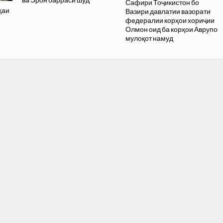
ва Эрон баррасӣ шуд
Сафири Тоҷикистон бо
ҳаи
Вазири давлатии вазорати
федералии корҳои хориҷии
Олмон оид ба корҳои Аврупо
мулоқот намуд