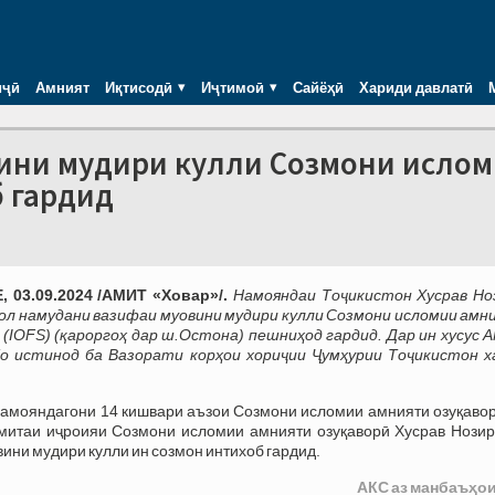
иҷӣ
Амният
Иқтисодӣ
Иҷтимоӣ
Сайёҳӣ
Хариди давлатӣ
вини мудири кулли Созмони исло
 гардид
 03.09.2024 /АМИТ «Ховар»/.
Намояндаи Тоҷикистон Хусрав Но
ол намудани вазифаи муовини мудири кулли Созмони исломии амн
 (IOFS) (қароргоҳ дар ш.Остона) пешниҳод гардид. Дар ин хусус 
бо истинод ба Вазорати корҳои хориҷии Ҷумҳурии Тоҷикистон х
намояндагони 14 кишвари аъзои Созмони исломии амнияти озуқавор
митаи иҷроияи Созмони исломии амнияти озуқаворӣ Хусрав Нозир
вини мудири кулли ин созмон интихоб гардид.
АКС аз манбаъҳои