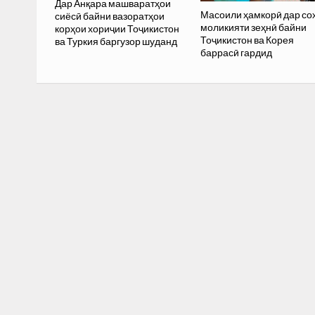
Дар Анқара машваратҳои
Масоили ҳамкорӣ дар со
сиёсӣ байни вазоратҳои
моликияти зеҳнӣ байни
корҳои хориҷии Тоҷикистон
Тоҷикистон ва Корея
ва Туркия баргузор шуданд
баррасӣ гардид