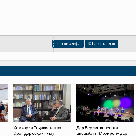

Чопи саҳифа
✉
Равон кардан
Ҳамкории Тоҷикистон ва
Дар Берлин консерти
Эрон дар соҳаи илму
ансамбли «Моҳирон» дар