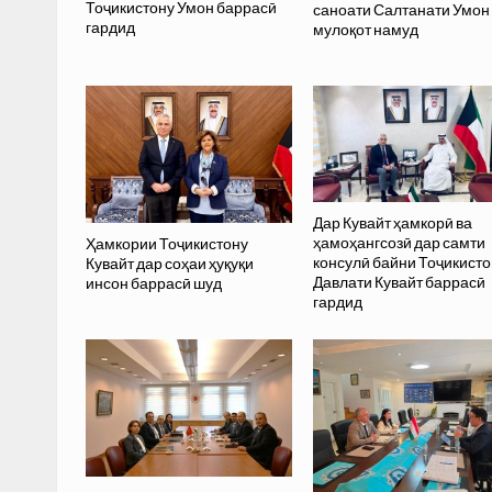
Тоҷикистону Умон баррасӣ
саноати Салтанати Умон
гардид
мулоқот намуд
Дар Кувайт ҳамкорӣ ва
ҳамоҳангсозӣ дар самти
Ҳамкории Тоҷикистону
консулӣ байни Тоҷикисто
Кувайт дар соҳаи ҳуқуқи
Давлати Кувайт баррасӣ
инсон баррасӣ шуд
гардид