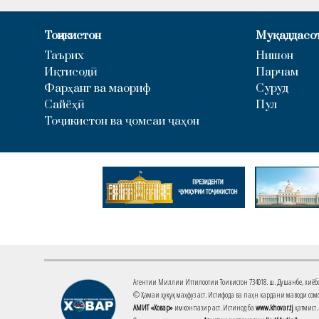
Тоҷикистон
Муқаддасо
Таърих
Нишон
Иқтисодӣ
Парчам
Фарҳанг ва маориф
Суруд
Сайёҳӣ
Пул
Тоҷикистон ва ҷомеаи ҷаҳон
Агентии Миллии Иттилоотии Тоҷикистон 734018. ш. Душанбе, хиёбони 
© Ҳамаи ҳуқуқ маҳфуз аст. Истифода ва паҳн кардани маводи сомо
АМИТ «Ховар»
имконпазир аст. Истинод ба
www.khovar.tj
ҳатмист.