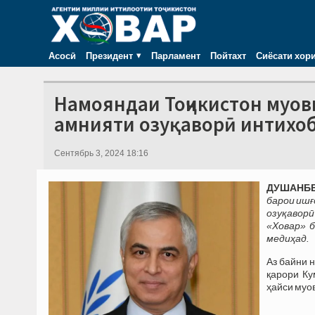
Асосӣ
Президент
Парламент
Пойтахт
Сиёсати хор
Намояндаи Тоҷикистон муо
амнияти озуқаворӣ интихоб
Сентябрь 3, 2024 18:16
ДУШАНБЕ,
барои ишғ
озуқаворӣ
«Ховар» 
медиҳад.
Аз байни 
қарори Ку
ҳайси муо