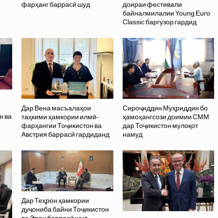
фарҳанг баррасӣ шуд
доираи фестивали
байналмилалии Young Euro
Classic баргузор гардид
Дар Вена масъалаҳои
Сироҷиддин Муҳриддин бо
н ва
таҳкими ҳамкории илмӣ-
ҳамоҳангсози доимии СММ
фарҳангии Тоҷикистон ва
дар Тоҷикистон мулоқот
Австрия баррасӣ гардиданд
намуд
Дар Теҳрон ҳамкории
дуҷониба байни Тоҷикистон