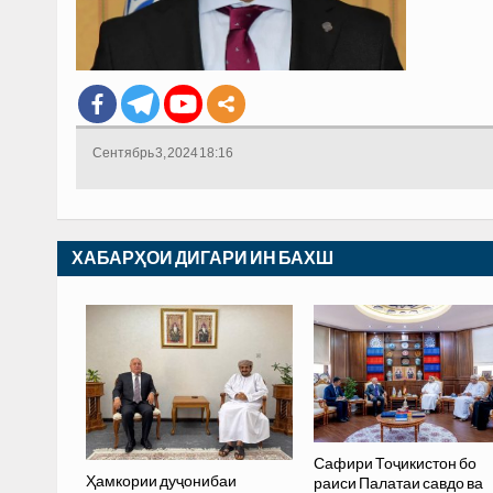
Сентябрь 3, 2024 18:16
ХАБАРҲОИ ДИГАРИ ИН БАХШ
Сафири Тоҷикистон бо
Ҳамкории дуҷонибаи
раиси Палатаи савдо ва