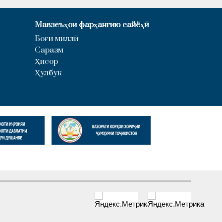
Мавзеъҳои фарҳангию сайёҳӣ
Боғи миллӣ
Саразм
Ҳисор
Ҳулбук