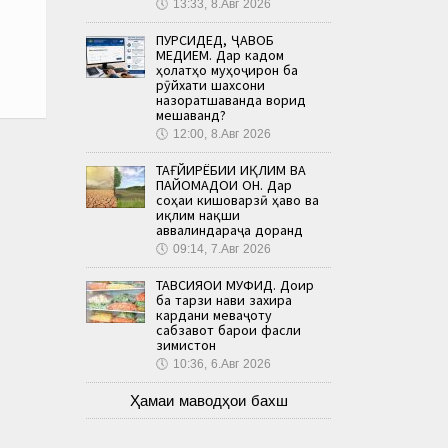
🕔
13:33, 8.Авг 2026
ПУРСИДЕД, ҶАВОБ
МЕДИҲЕМ. Дар кадом
ҳолатҳо муҳоҷирон ба
рӯйхати шахсони
назоратшаванда ворид
мешаванд?
🕔
12:00, 8.Авг 2026
ТАҒЙИРЁБИИ ИҚЛИМ ВА
ПАЙОМАДҲОИ ОН. Дар
соҳаи кишоварзӣ ҳаво ва
иқлим нақши
аввалиндараҷа доранд
🕔
09:14, 7.Авг 2026
ТАВСИЯҲОИ МУФИД. Доир
ба тарзи нави захира
кардани меваҷоту
сабзавот барои фасли
зимистон
🕔
10:36, 6.Авг 2026
Ҳамаи маводҳои бахш