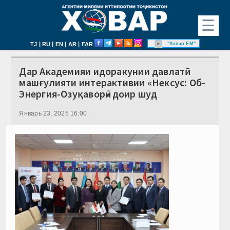
☰
|
|
|
|
"Ховар FM"
TJ
RU
EN
AR
FAR
Дар Академияи идоракунии давлатӣ
машғулияти интерактивии «Нексус: Об-
Энергия-Озуқаворӣ» доир шуд
Январь 23, 2025 16:00