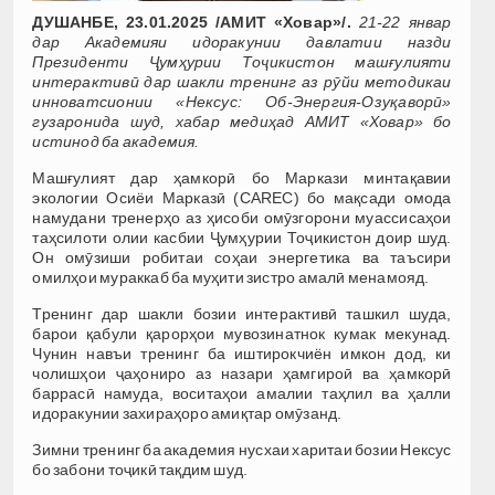
ДУШАНБЕ, 23.01.2025 /АМИТ «Ховар»/.
21-22 январ
дар Академияи идоракунии давлатии назди
Президенти Ҷумҳурии Тоҷикистон машғулияти
интерактивӣ дар шакли тренинг аз рӯйи методикаи
инноватсионии «Нексус: Об-Энергия-Озуқаворӣ»
гузаронида шуд, хабар медиҳад АМИТ «Ховар» бо
истинод ба академия.
Машғулият дар ҳамкорӣ бо Маркази минтақавии
экологии Осиёи Марказӣ (CAREC) бо мақсади омода
намудани тренерҳо аз ҳисоби омӯзгорони муассисаҳои
таҳсилоти олии касбии Ҷумҳурии Тоҷикистон доир шуд.
Он омӯзиши робитаи соҳаи энергетика ва таъсири
омилҳои мураккаб ба муҳити зистро амалӣ менамояд.
Тренинг дар шакли бозии интерактивӣ ташкил шуда,
барои қабули қарорҳои мувозинатнок кумак мекунад.
Чунин навъи тренинг ба иштирокчиён имкон дод, ки
чолишҳои ҷаҳониро аз назари ҳамгироӣ ва ҳамкорӣ
баррасӣ намуда, воситаҳои амалии таҳлил ва ҳалли
идоракунии захираҳоро амиқтар омӯзанд.
Зимни тренинг ба академия нусхаи харитаи бозии Нексус
бо забони тоҷикӣ тақдим шуд.