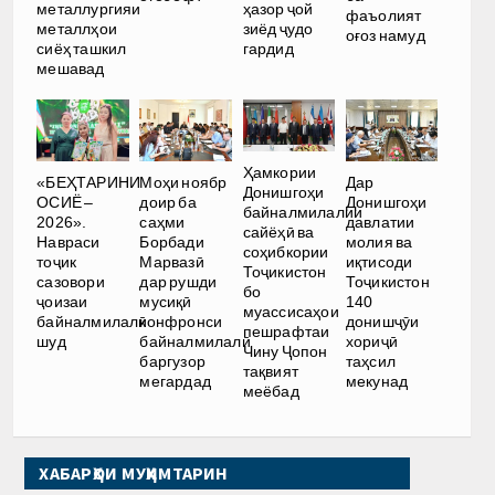
металлургияи
ҳазор ҷой
фаъолият
металлҳои
зиёд ҷудо
оғоз намуд
сиёҳ ташкил
гардид
мешавад
Ҳамкории
«БЕҲТАРИНИ
Моҳи ноябр
Дар
Донишгоҳи
ОСИЁ –
доир ба
Донишгоҳи
байналмилалии
2026».
саҳми
давлатии
сайёҳӣ ва
Навраси
Борбади
молия ва
соҳибкории
тоҷик
Марвазӣ
иқтисоди
Тоҷикистон
сазовори
дар рушди
Тоҷикистон
бо
ҷоизаи
мусиқӣ
140
муассисаҳои
байналмилалӣ
конфронси
донишҷӯи
пешрафтаи
шуд
байналмилалӣ
хориҷӣ
Чину Ҷопон
баргузор
таҳсил
тақвият
мегардад
мекунад
меёбад
ХАБАРҲОИ МУҲИМТАРИН