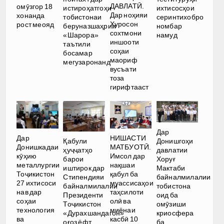
ДАВЛАТӢ.
омӯзгор 18
истироҳатгоҳи
ихтисосҳои
Дар ноҳияи
хонанда
тобистонаи
серинтихобро
Хуросон
рост меояд
беруназшаҳрии
номбар
сохтмони
«Шарора»
намуд
иншооти
таътили
соҳаи
босамар
маориф
мегузаронанд
вусъати
тоза
гирифтааст
Дар
Дар
НИШАСТИ
Қабули
Донишгоҳи
Донишкадаи
МАТБУОТӢ.
ҳуҷҷатҳо
давлатии
кӯҳию
Имсол дар
барои
Хоруғ
металлургии
нақшаи
иштирок дар
Мактаби
Тоҷикистон
қабул ба
Стипендияи
байналмилалии
27 ихтисоси
муассисаҳои
байналмилалии
тобистона
нав дар
таҳсилоти
Президенти
оид ба
соҳаи
олӣ ва
Тоҷикистон
омӯзиши
технология
миёнаи
«Дурахшандагон»
криосфера
ва
касбӣ 10
оғоз ёфт
ба