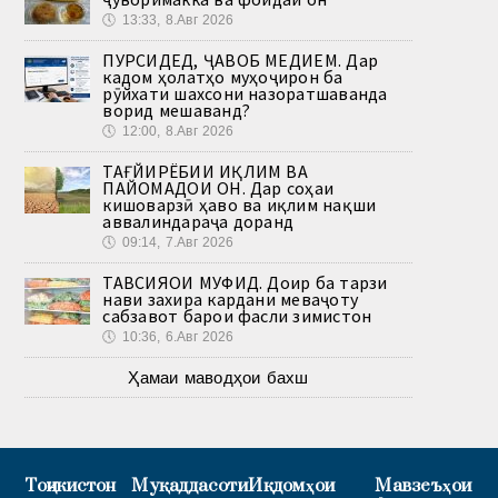
🕔
13:33, 8.Авг 2026
ПУРСИДЕД, ҶАВОБ МЕДИҲЕМ. Дар
кадом ҳолатҳо муҳоҷирон ба
рӯйхати шахсони назоратшаванда
ворид мешаванд?
🕔
12:00, 8.Авг 2026
ТАҒЙИРЁБИИ ИҚЛИМ ВА
ПАЙОМАДҲОИ ОН. Дар соҳаи
кишоварзӣ ҳаво ва иқлим нақши
аввалиндараҷа доранд
🕔
09:14, 7.Авг 2026
ТАВСИЯҲОИ МУФИД. Доир ба тарзи
нави захира кардани меваҷоту
сабзавот барои фасли зимистон
🕔
10:36, 6.Авг 2026
Ҳамаи маводҳои бахш
Тоҷикистон
Муқаддасоти
Иқдомҳои
Мавзеъҳои