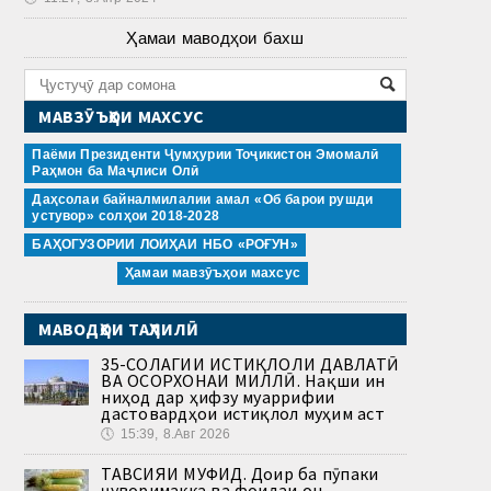
Ҳамаи маводҳои бахш
МАВЗӮЪҲОИ МАХСУС
Паёми Президенти Ҷумҳурии Тоҷикистон Эмомалӣ
Раҳмон ба Маҷлиси Олӣ
Даҳсолаи байналмилалии амал «Об барои рушди
устувор» солҳои 2018-2028
БАҲОГУЗОРИИ ЛОИҲАИ НБО «РОҒУН»
Ҳамаи мавзӯъҳои махсус
МАВОДҲОИ ТАҲЛИЛӢ
35-СОЛАГИИ ИСТИҚЛОЛИ ДАВЛАТӢ
ВА ОСОРХОНАИ МИЛЛӢ. Нақши ин
ниҳод дар ҳифзу муаррифии
дастовардҳои истиқлол муҳим аст
🕔
15:39, 8.Авг 2026
ТАВСИЯИ МУФИД. Доир ба пӯпаки
ҷуворимакка ва фоидаи он