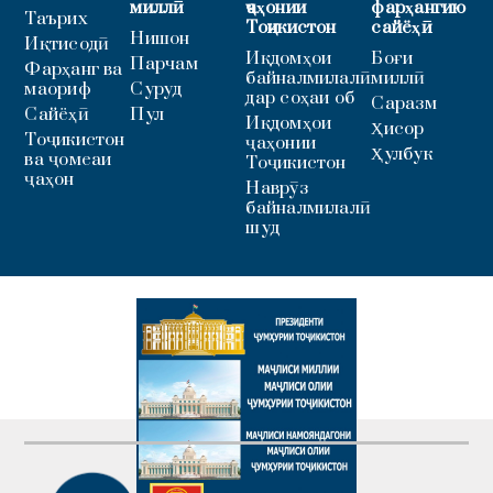
миллӣ
ҷаҳонии
фарҳангию
Таърих
Тоҷикистон
сайёҳӣ
Нишон
Иқтисодӣ
Иқдомҳои
Боғи
Парчам
Фарҳанг ва
байналмилалӣ
миллӣ
маориф
Суруд
дар соҳаи об
Саразм
Сайёҳӣ
Пул
Иқдомҳои
Ҳисор
Тоҷикистон
ҷаҳонии
Ҳулбук
ва ҷомеаи
Тоҷикистон
ҷаҳон
Наврӯз
байналмилалӣ
шуд