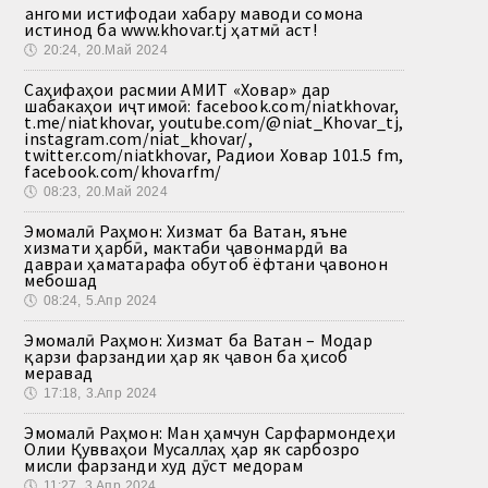
Ҳангоми истифодаи хабару маводи сомона
истинод ба www.khovar.tj ҳатмӣ аст!
🕔
20:24, 20.Май 2024
Саҳифаҳои расмии АМИТ «Ховар» дар
шабакаҳои иҷтимоӣ: facebook.com/niatkhovar,
t.me/niatkhovar, youtube.com/@niat_Khovar_tj,
instagram.com/niat_khovar/,
twitter.com/niatkhovar, Радиои Ховар 101.5 fm,
facebook.com/khovarfm/
🕔
08:23, 20.Май 2024
Эмомалӣ Раҳмон: Хизмат ба Ватан, яъне
хизмати ҳарбӣ, мактаби ҷавонмардӣ ва
давраи ҳаматарафа обутоб ёфтани ҷавонон
мебошад
🕔
08:24, 5.Апр 2024
Эмомалӣ Раҳмон: Хизмат ба Ватан – Модар
қарзи фарзандии ҳар як ҷавон ба ҳисоб
меравад
🕔
17:18, 3.Апр 2024
Эмомалӣ Раҳмон: Ман ҳамчун Сарфармондеҳи
Олии Қувваҳои Мусаллаҳ ҳар як сарбозро
мисли фарзанди худ дӯст медорам
🕔
11:27, 3.Апр 2024