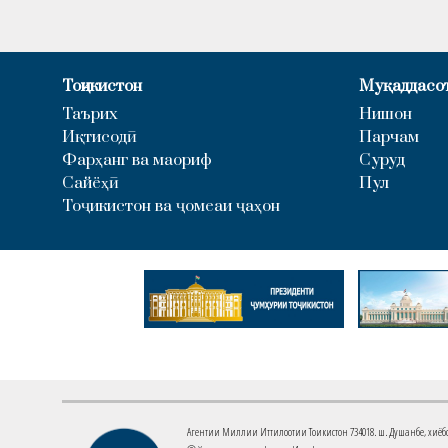
Тоҷикистон
Муқаддасо
Таърих
Нишон
Иқтисодӣ
Парчам
Фарҳанг ва маориф
Суруд
Сайёҳӣ
Пул
Тоҷикистон ва ҷомеаи ҷаҳон
Агентии Миллии Иттилоотии Тоҷикистон 734018. ш. Душанбе, хиёбони 