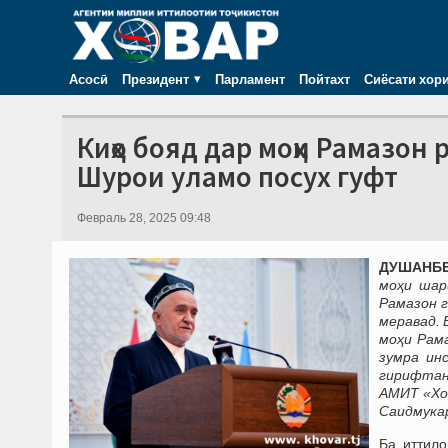
Асосӣ
Президент
Парламент
Пойтахт
Сиёсати хор
Киҳо бояд дар моҳи Рамазон 
Шурои уламо посух гуфт
Февраль 28, 2025 09:48
ДУШАНБЕ,
моҳи шар
Рамазон г
меравад. 
моҳи Рама
зумра ин
гирифтан
АМИТ «Хо
Саидмукар
Ба иттило