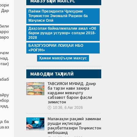
МАВЗӮЪҲОИ МАХСУС
арори
. Дар
Паёми Президенти Ҷумҳурии
Тоҷикистон Эмомалӣ Раҳмон ба
Маҷлиси Олӣ
били
Даҳсолаи байналмилалии амал «Об
рарро
барои рушди устувор» солҳои 2018-
ӯзаро
2028
БАҲОГУЗОРИИ ЛОИҲАИ НБО
«РОҒУН»
анҷом
унад.
Ҳамаи мавзӯъҳои махсус
ртаи)
МАВОДҲОИ ТАҲЛИЛӢ
сабаб
ТАВСИЯҲОИ МУФИД. Доир
ба тарзи нави захира
кардани меваҷоту
айру
сабзавот барои фасли
тибор
зимистон
иҳад,
🕔
10:36, 6.Авг 2026
Малакаҳои рақамӣ заминаи
қа ба
рушди иқтисоди
ша аз
рақобатпазири Тоҷикистон
мебошанд