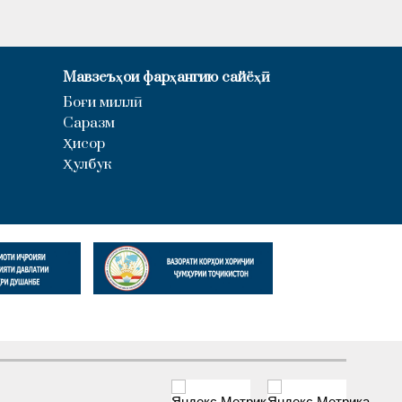
Мавзеъҳои фарҳангию сайёҳӣ
Боғи миллӣ
Саразм
Ҳисор
Ҳулбук