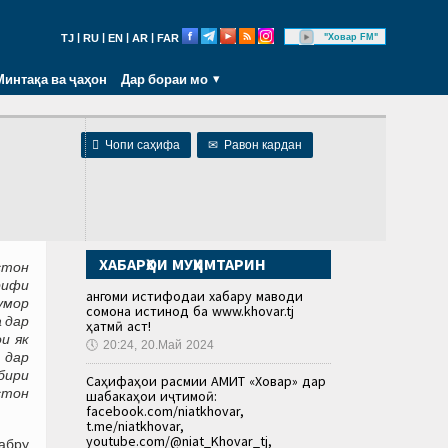
|
|
|
|
"Ховар FM"
TJ
RU
EN
AR
FAR
Минтақа ва ҷаҳон
Дар бораи мо

Чопи саҳифа
✉
Равон кардан
ХАБАРҲОИ МУҲИМТАРИН
стон
рифи
Ҳангоми истифодаи хабару маводи
умор
сомона истинод ба www.khovar.tj
 дар
ҳатмӣ аст!
и як
🕔
20:24, 20.Май 2024
 дар
бири
Саҳифаҳои расмии АМИТ «Ховар» дар
стон
шабакаҳои иҷтимоӣ:
facebook.com/niatkhovar,
t.me/niatkhovar,
youtube.com/@niat_Khovar_tj,
абру