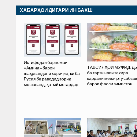
ХАБАРҲОИ ДИГАРИ ИН БАХШ
Истифодаи барномаи
ТАВСИЯҲОИ МУФИД. До
«Амина» барои
ба тарзи нави захира
шаҳрвандони хориҷие, ки ба
кардани меваҷоту сабзав
Русия бе раводид ворид
барои фасли зимистон
мешаванд, ҳатмӣ мегардад