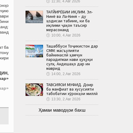
🕔
11:30, 4.Авг 2026
онҳо
руҳию
ТАҒЙИРЁБИИ ИҚЛИМ. Эл-
таври
Нинё ва Ла-Ниня – ду
ҳодисаи табиие, ки ба
убини
иқлими ҷаҳон таъсир
аанд:
мерасонанд
ванд
🕔
10:00, 4.Авг 2026
Ташаббуси Тоҷикистон дар
ат ба
СММ: масъулияти
стону
байнинаслӣ ҳамчун
хири
парадигмаи нави ҳуқуқи
сулҳ. Андешаҳо дар ин
маврид
ДИН,
🕔
14:00, 2.Авг 2026
вар»
ТАВСИЯҲОИ МУФИД. Доир
вар»
ба манфиат ва хусусияти
табобатии хӯрокҳои миллӣ
🕔
13:30, 2.Авг 2026
Ҳамаи маводҳои бахш