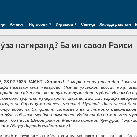
иҷӣ
Амният
Иқтисодӣ
Иҷтимоӣ
Сайёҳӣ
Хариди давлатӣ
рӯза нагиранд? Ба ин савол Раиси
 28.02.2025. /АМИТ «Ховар»/.
1 марти соли равон дар Тоҷики
ифи Рамазон оғоз мегардад. Яке аз унсурҳои асосии моҳи ша
ирифтани рӯза аст, ки он рукни муҳими дини мубини Ислом ба ш
Вале бояд гуфт, ки муқаррароти шариати исломӣ гирифтани рӯза
зонро на барои ҳама тавсия медиҳад. Чунончӣ, дини ислом баро
сонҳо вобаста ба ҳолати саломатӣ ва иҷтимоию равониашон
и рӯза сабукиҳо муайян намудааст. Вобаста ба ин масъала мух
вар» бо Раиси Шурои уламои Маркази исломии Ҷумҳурии Тоҷики
рам Абдуқодирзода суҳбат намуд.
и муфтӣ, рӯза яке аз ибодатҳои пурмашаққате аст, ки ниёз ба с