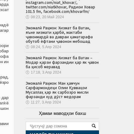
instagram.com/niat_khovar/,
арда
twitter.com/niatkhovar, Радиои Ховар
ухсат
101.5 fm, facebook.com/khovarfm/
🕔
08:23, 20.Май 2024
рад ё
Эмомалӣ Раҳмон: Хизмат ба Ватан,
агар
яъне хизмати ҳарбӣ, мактаби
ҷавонмардӣ ва давраи ҳаматарафа
обутоб ёфтани ҷавонон мебошад
арори
🕔
08:24, 5.Апр 2024
робар
асофа
Эмомалӣ Раҳмон: Хизмат ба Ватан –
он ин
Модар қарзи фарзандии ҳар як ҷавон
ба ҳисоб меравад
🕔
17:18, 3.Апр 2024
рад,
ёзро
Эмомалӣ Раҳмон: Ман ҳамчун
Сарфармондеҳи Олии Қувваҳои
Мусаллаҳ ҳар як сарбозро мисли
фарзанди худ дӯст медорам
л дар
🕔
11:27, 3.Апр 2024
агӣ ё
ояшон
Ҳамаи маводҳои бахш
шавии