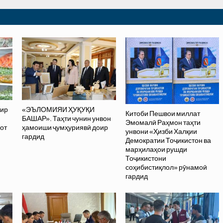
ир
«ЭЪЛОМИЯИ ҲУҚУҚИ
Китоби Пешвои миллат
БАШАР». Таҳти чунин унвон
Эмомалӣ Раҳмон таҳти
от
ҳамоиши ҷумҳуриявӣ доир
унвони «Ҳизби Халқии
гардид
Демократии Тоҷикистон ва
марҳилаҳои рушди
Тоҷикистони
соҳибистиқлол» рӯнамоӣ
гардид