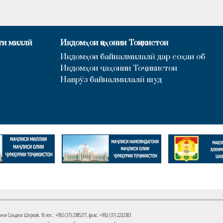
ти миллӣ
Иқдомҳои ҷаҳонии Тоҷикистон
Иқдомҳои байналмилалӣ дар соҳаи об
Иқдомҳои ҷаҳонии Тоҷикистон
Наврӯз байналмилалӣ шуд
Саъдии Шерозӣ, 16 тел.: +992 (37) 2385217, факс: +992 (37) 2232383