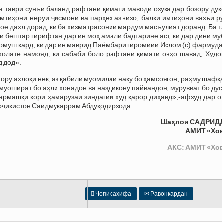
 таври сунъӣ баланд рафтани қимати маводи озуқа дар бозору дӯк
мтиҳони неруи ҷисмонӣ ва парҳез аз ғизо, балки имтиҳони вазъи 
нҳое дахл дорад, ки ба хизматрасонии мардум масъулият доранд. Ба 
 бештар гирифтан дар ин моҳ амали бадтарине аст, ки дар дини м
омӯш кард, ки дар ин маврид Паёмбари гиромиии Ислом (с) фармуд
ахолате намояд, ки сабаби боло рафтани қимати онҳо шавад, Худо
д дод».
ору ахлоқи нек, аз қабили муомилаи наку бо ҳамсоягон, раҳму шафқ
уошират бо аҳли хонадон ва наздикону пайвандон, мурувват бо дӯ
рмашқи кори ҳамарӯзаи зиндагии худ қарор диҳанд»,-афзуд дар о
оҷикистон Саидмукаррам Абдуқодирзода.
Шаҳлои САДРИД
АМИТ «Хо
АКС: АМИТ «Хо

Чопи саҳифа
✉
Равон кардан