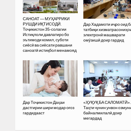
САНОАТ — МУҲАРРИКИ
РУШДИ ИҚТИСОДӢ.
Дар Хадамоти иҷро оид б
Тоҷикистон 35-солагии
татбиқи хизматрасониҳо
Истиқлоли давлатиро бо
электронӣ машварати
эътимоди комил, суботи
омӯзишӣ доир гардид
сиёсӣ ва сиёсати равшани
саноатӣ истиқбол менамояд
Дар Тоҷикистон Даҳаи
«ҲУҚУҚ БА САЛОМАТӢ».
дастгирии шири модар оғоз
Таҳти чунин унвон озмун
гардидааст
байналмилалӣ доир
мегардад