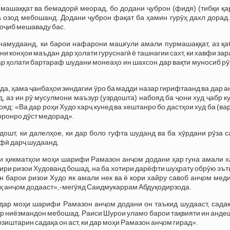
 машаққат ва бемадорӣ меорад, бо додани ҷуброн (фидя) (тибқи қ
а озод мебошанд. Додани ҷуброн фақат ба ҳамин гурӯҳ дахл дорад
воҷиб мешаваду бас.
намудаанд, ки барои нафарони машғули амали пурмашаққат, аз қа
ни конҳои маъдан дар ҳолати гуруснагӣ ё ташнагии сахт, ки хавфи за
Дар ҳолати бартараф шудани монеаҳо ин шахсон дар вақти муносиб р
да, ҳама ҷанбаҳои зиндагии ӯро ба мадди назар гирифтаанд ва дар 
 аз ин рӯ мусулмони маъзур (узрдошта) набояд ба ҷони худ ҷабр к
д: «Ва дар роҳи Худо харҷ кунед ва хештанро бо дастҳои худ ба (ва
оронро дӯст медорад».
ошт, ки далелҳое, ки дар боло гуфта шуданд ва ба хӯрдани рӯза 
афӣ дарҷ шудаанд.
и ҳикматҳои моҳи шарифи Рамазон анҷом додани ҳар гуна амали х
отири ризои Худованд бошад, на ба хотири дарёфти шуҳрату обрӯю эъ
 барои ризои Худо як амали нек ва ё кори хайру савоб анҷом мед
моҳ анҷом додааст»,-мегӯяд Саидмукаррам Абдуқодирзода.
з дар моҳи шарифи Рамазон анҷом додани он таъкид шудааст, сада
р ниёзмандон мебошад. Раиси Шурои уламо барои тақвияти ин анде
зиштарин садақа он аст, ки дар моҳи Рамазон анҷом гирад».