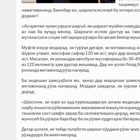
таҳаммул
наметавонанд. Бинобар ин, шариати исломӣ ба хотири осо
додааст.
«Аз ҷумлаи чунин узрҳои шаръӣ, ки шариат муайян намуда
аз нав ба вуҷуд меояд. Шариати ислом дастур ва тав
мутахассиси соҳаи тиб зарари рӯзаро ба ҷисми бемор мушах
Муфтӣ изҳор медорад, ки гурӯҳи дигаре, ки метавонанд 
Шурои уламо, масофаи сафар 120 км аст, зеро дар мазҳа
аст. Масалан, як ронандаи автобуси мусофиркаш бо 30-4
аз 120 километр ҳам дуртар мешавад. Дар ин ҳолат бояд 
ронанда метавонад рӯза нагирад.
Ба андешаи ҳамсуҳбати мо, занҳо дар марҳилаи ҳомила
метавонанд рӯза нагиранд. Модари ширдеҳе, ки хӯроки 
дорад.
«Шахсоне, ки кори аз ҳад пурмашаққатро анҷом медиҳанд
нақбу иншооти рӯйизаминию зеризаминӣ машғули коранду м
ташнагии сахт хавфи зарар ба саломатиашон дорад, метав
муносиб ба рӯзҳои баробар ба он рӯзаи худро қазо бигир
Дигар ҳолате, ки тибқи талаботи шариат хӯрдани рӯза ҷоиз
рӯзадорро ба миён меорад.