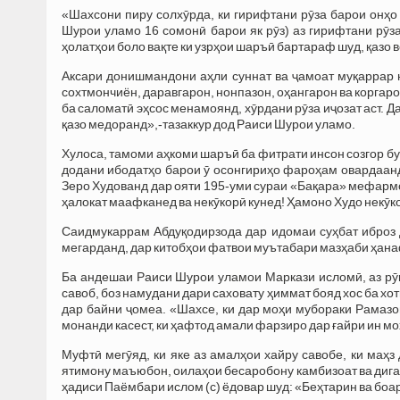
«Шахсони пиру солхӯрда, ки гирифтани рӯза барои онҳо
Шурои уламо 16 сомонӣ барои як рӯз) аз гирифтани рӯз
ҳолатҳои боло вақте ки узрҳои шаръӣ бартараф шуд, қазо 
Аксари донишмандони аҳли суннат ва ҷамоат муқаррар 
сохтмончиён, даравгарон, нонпазон, оҳангарон ва коргаро
ба саломатӣ эҳсос менамоянд, хӯрдани рӯза иҷозат аст. 
қазо медоранд»,-тазаккур дод Раиси Шурои уламо.
Хулоса, тамоми аҳкоми шаръӣ ба фитрати инсон созгор бу
додани ибодатҳо барои ӯ осонгириҳо фароҳам овардаанд,
Зеро Худованд дар ояти 195-уми сураи «Бақара» мефармоя
ҳалокат маафканед ва некӯкорӣ кунед! Ҳамоно Худо некӯк
Саидмукаррам Абдуқодирзода дар идомаи суҳбат иброз д
мегарданд, дар китобҳои фатвои муътабари мазҳаби ҳан
Ба андешаи Раиси Шурои уламои Маркази исломӣ, аз рӯ
савоб, боз намудани дари саховату ҳиммат бояд хос ба х
дар байни ҷомеа. «Шахсе, ки дар моҳи мубораки Рамазон
монанди касест, ки ҳафтод амали фарзиро дар ғайри ин 
Муфтӣ мегӯяд, ки яке аз амалҳои хайру савобе, ки маҳ
ятимону маъюбон, оилаҳои бесаробону камбизоат ва дига
ҳадиси Паёмбари ислом (с) ёдовар шуд: «Беҳтарин ва боар