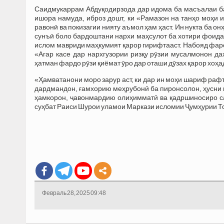
Саидмукаррам Абдуқодирзода дар идома ба масъалаи ба
ишора намуда, иброз дошт, ки «Рамазон на танҳо моҳи и
равонӣ ва покизагии нияту аъмол ҳам ҳаст. Ин нукта ба о
сунъӣ боло бардоштани нархи маҳсулот ба хотири фоидаи
ислом мавриди маҳкумият қарор гирифтааст. Набояд фар
«Агар касе дар нархгузории ризқу рӯзии мусалмонон д
ҳатман фардо рӯзи қиёмат ӯро дар оташи дӯзах қарор хоҳа
«Ҳамватанони моро зарур аст, ки дар ин моҳи шариф рафт
дардмандон, ғамхорию меҳрубонӣ ба пиронсолон, ҳусни м
ҳамкорон, ҷавонмардию олиҳимматӣ ва қадршиносиро са
суҳбат Раиси Шурои уламои Маркази исломии Ҷумҳурии Т
Февраль 28, 2025 09:48