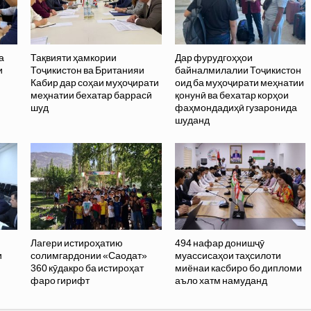
а
Тақвияти ҳамкории
Дар фурудгоҳҳои
и
Тоҷикистон ва Британияи
байналмилалии Тоҷикистон
Кабир дар соҳаи муҳоҷирати
оид ба муҳоҷирати меҳнатии
меҳнатии бехатар баррасӣ
қонунӣ ва бехатар корҳои
шуд
фаҳмондадиҳӣ гузаронида
шуданд
Лагери истироҳатию
494 нафар донишҷӯ
и
солимгардонии «Саодат»
муассисаҳои таҳсилоти
360 кӯдакро ба истироҳат
миёнаи касбиро бо дипломи
фаро гирифт
аъло хатм намуданд