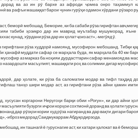
 дорад ва аз ин рӯ бархе аз афроди ҷомеа онро таҳаммул к
нӣ ва рафъи машаққат барои чунин гурӯҳи одамон хӯрдани рӯзаро р
аст, беморӣ мебошад. Беморие, ки ба сабаби рӯза гирифтан авҷ меги
сияи табиби ҳозиқро дар ин маврид муътабар мушуморад, яъне 
хас кунад, хӯрдани рӯза дар ин ҳолат ҷоиз аст»,-мегӯяд ӯ.
аз гирифтани рӯза худдорӣ намоянд, мусофирон мебошанд. Тибқи қ
би ҳанафӣ муддати сафар се марҳала буда, як марҳала ба 40 км ба
0 мусофир аз марказ ба ноҳияи дурдасттарин сафар менамояд ва м
бо назардошти масъулият, машаққати роҳ ва солимии дигар мусофир
дорӣ, дар ҳолате, ки рӯза ба саломатии модар ва тифл таҳдид до
тифлаш танҳо шири модар аст, аз гирифтани рӯза айни ҳамин имти
, хусусан коргарони Неругоҳи барқи обии «Роғун», ки дар айни ҳо
асъулияти бузурги иҷрои корҳои сохтмонӣ доранд ва ҳолати гурусн
онанд дар рӯзҳои кории худ рӯза нагиранд ва дар вақти дигари бар
анд»,-иброз медорад Саидмукаррам Абдуқодирзода.
 мебошад, ин ташнагӣ ё гуруснагие аст, ки хатари ҳалокат ва ё бемор