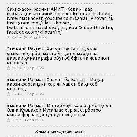
Саҳифаҳои расмии АМИТ «Ховар» дар
шабакаҳои иҷтимоӣ: facebook.com/niatkhovar,
t.me/niatkhovar, youtube.com/@niat_Khovar_tj,
instagram.com/niat_khovar/,
twitter.com/niatkhovar, Радиои Ховар 101.5 fm,
facebook.com/khovarfm/
🕔
08:23, 20.Май 2024
Эмомалӣ Раҳмон: Хизмат ба Ватан, яъне
хизмати ҳарбӣ, мактаби ҷавонмардӣ ва
давраи ҳаматарафа обутоб ёфтани ҷавонон
мебошад
🕔
08:24, 5.Апр 2024
Эмомалӣ Раҳмон: Хизмат ба Ватан – Модар
қарзи фарзандии ҳар як ҷавон ба ҳисоб
меравад
🕔
17:18, 3.Апр 2024
Эмомалӣ Раҳмон: Ман ҳамчун Сарфармондеҳи
Олии Қувваҳои Мусаллаҳ ҳар як сарбозро
мисли фарзанди худ дӯст медорам
🕔
11:27, 3.Апр 2024
Ҳамаи маводҳои бахш