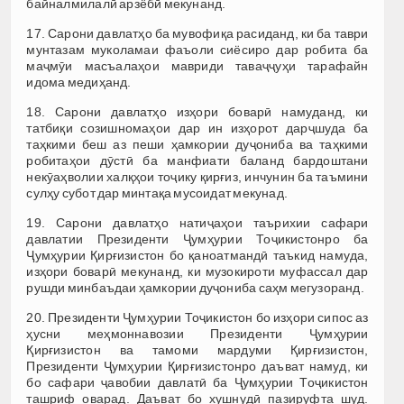
байналмилалӣ арзёбӣ мекунанд.
17. Сарони давлатҳо ба мувофиқа расиданд, ки ба таври
мунтазам муколамаи фаъоли сиёсиро дар робита ба
маҷмӯи масъалаҳои мавриди таваҷҷуҳи тарафайн
идома медиҳанд.
18. Сарони давлатҳо изҳори боварӣ намуданд, ки
татбиқи созишномаҳои дар ин изҳорот дарҷшуда ба
таҳкими беш аз пеши ҳамкории дуҷониба ва таҳкими
робитаҳои дӯстӣ ба манфиати баланд бардоштани
некӯаҳволии халқҳои тоҷику қирғиз, инчунин ба таъмини
сулҳу субот дар минтақа мусоидат мекунад.
19. Сарони давлатҳо натиҷаҳои таърихии сафари
давлатии Президенти Ҷумҳурии Тоҷикистонро ба
Ҷумҳурии Қирғизистон бо қаноатмандӣ таъкид намуда,
изҳори боварӣ мекунанд, ки музокироти муфассал дар
рушди минбаъдаи ҳамкории дуҷониба саҳм мегузоранд.
20. Президенти Ҷумҳурии Тоҷикистон бо изҳори сипос аз
ҳусни меҳмоннавозии Президенти Ҷумҳурии
Қирғизистон ва тамоми мардуми Қирғизистон,
Президенти Ҷумҳурии Қирғизистонро даъват намуд, ки
бо сафари ҷавобии давлатӣ ба Ҷумҳурии Тоҷикистон
ташриф оварад. Даъват бо хушнудӣ пазируфта шуд.