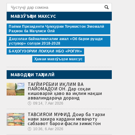
МАВЗӮЪҲОИ МАХСУС
Паёми Президенти Ҷумҳурии Тоҷикистон Эмомалӣ
Раҳмон ба Маҷлиси Олӣ
Даҳсолаи байналмилалии амал «Об барои рушди
устувор» солҳои 2018-2028
БАҲОГУЗОРИИ ЛОИҲАИ НБО «РОҒУН»
Ҳамаи мавзӯъҳои махсус
МАВОДҲОИ ТАҲЛИЛӢ
ТАҒЙИРЁБИИ ИҚЛИМ ВА
ПАЙОМАДҲОИ ОН. Дар соҳаи
кишоварзӣ ҳаво ва иқлим нақши
аввалиндараҷа доранд
🕔
09:14, 7.Авг 2026
ТАВСИЯҲОИ МУФИД. Доир ба тарзи
нави захира кардани меваҷоту
сабзавот барои фасли зимистон
🕔
10:36, 6.Авг 2026