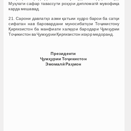
Муҳлати сафар тавассути роҳҳои дипломатӣ мувофиқа
карда мешавад.
21. Сарони давлатҳо азми қатъии худро барои ба сатҳи
сифатан нав баровардани муносибатҳои Тоҷикистону
Қирғизистон ба манфиати халқҳои бародари Ҷумҳурии
Тоҷикистон ва Ҷумҳурии Қирғизистон изҳор медоранд.
Президенти
Ҷумҳурии Тоҷикистон
Эмомалӣ Раҳмон