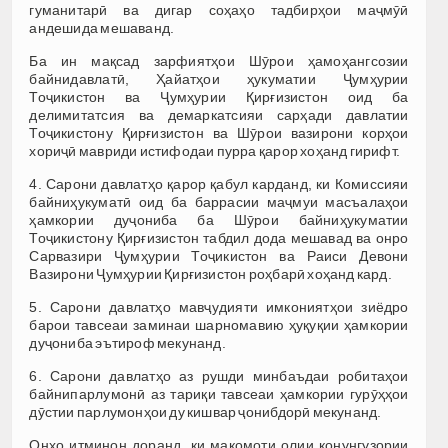
гуманитарӣ ва дигар соҳаҳо тадбирҳои маҷмӯӣ
андешида мешаванд.
Ба ин мақсад зарфиятҳои Шӯрои ҳамоҳангсозии
байнидавлатӣ, Ҳайатҳои ҳукуматии Ҷумҳурии
Тоҷикистон ва Ҷумҳурии Қирғизистон оид ба
делимитатсия ва демаркатсияи сарҳади давлатии
Тоҷикистону Қирғизистон ва Шӯрои вазирони корҳои
хориҷӣ мавриди истифодаи пурра қарор хоҳанд гирифт.
4. Сарони давлатҳо қарор қабул карданд, ки Комиссияи
байниҳукуматӣ оид ба баррасии маҷмуи масъалаҳои
ҳамкории дуҷониба ба Шӯрои байниҳукуматии
Тоҷикистону Қирғизистон табдил дода мешавад ва онро
Сарвазири Ҷумҳурии Тоҷикистон ва Раиси Девони
Вазирони Ҷумҳурии Қирғизистон роҳбарӣ хоҳанд кард.
5. Сарони давлатҳо мавҷудияти имкониятҳои зиёдро
барои тавсеаи заминаи шарномавию ҳуқуқии ҳамкории
дуҷониба эътироф мекунанд.
6. Сарони давлатҳо аз рушди минбаъдаи робитаҳои
байнипарлумонӣ аз тариқи тавсеаи ҳамкории гурӯҳҳои
дӯстии парлумонҳои ду кишвар ҷонибдорӣ мекунанд.
Онҳо итминон доранд, ки мақомоти олии қонунгузории