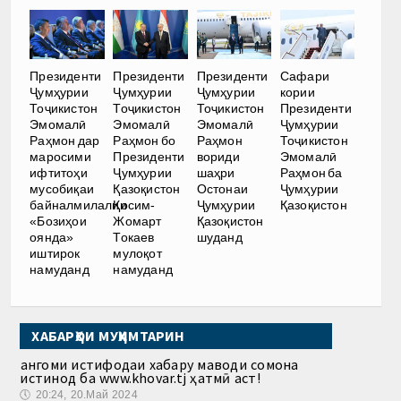
Президенти
Президенти
Президенти
Сафари
Ҷумҳурии
Ҷумҳурии
Ҷумҳурии
кории
Тоҷикистон
Тоҷикистон
Тоҷикистон
Президенти
Эмомалӣ
Эмомалӣ
Эмомалӣ
Ҷумҳурии
Раҳмон дар
Раҳмон бо
Раҳмон
Тоҷикистон
маросими
Президенти
вориди
Эмомалӣ
ифтитоҳи
Ҷумҳурии
шаҳри
Раҳмон ба
мусобиқаи
Қазоқистон
Остонаи
Ҷумҳурии
байналмилалии
Қосим-
Ҷумҳурии
Қазоқистон
«Бозиҳои
Жомарт
Қазоқистон
оянда»
Токаев
шуданд
иштирок
мулоқот
намуданд
намуданд
ХАБАРҲОИ МУҲИМТАРИН
Ҳангоми истифодаи хабару маводи сомона
истинод ба www.khovar.tj ҳатмӣ аст!
🕔
20:24, 20.Май 2024