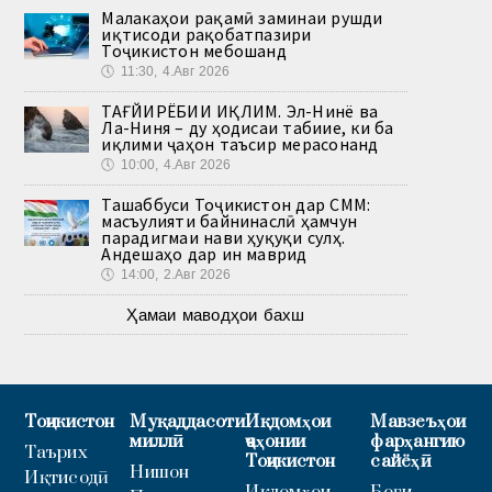
Малакаҳои рақамӣ заминаи рушди
иқтисоди рақобатпазири
Тоҷикистон мебошанд
🕔
11:30, 4.Авг 2026
ТАҒЙИРЁБИИ ИҚЛИМ. Эл-Нинё ва
Ла-Ниня – ду ҳодисаи табиие, ки ба
иқлими ҷаҳон таъсир мерасонанд
🕔
10:00, 4.Авг 2026
Ташаббуси Тоҷикистон дар СММ:
масъулияти байнинаслӣ ҳамчун
парадигмаи нави ҳуқуқи сулҳ.
Андешаҳо дар ин маврид
🕔
14:00, 2.Авг 2026
Ҳамаи маводҳои бахш
Тоҷикистон
Муқаддасоти
Иқдомҳои
Мавзеъҳои
миллӣ
ҷаҳонии
фарҳангию
Таърих
Тоҷикистон
сайёҳӣ
Нишон
Иқтисодӣ