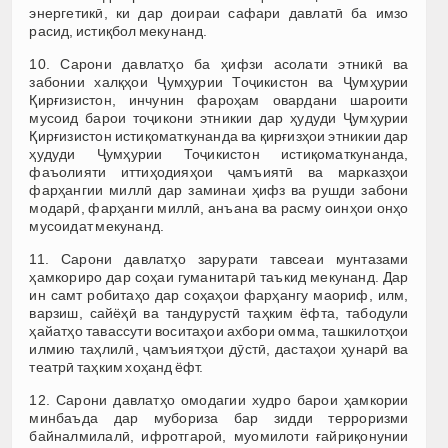
энергетикӣ, ки дар доираи сафари давлатӣ ба имзо
расид, истиқбол мекунанд.
10. Сарони давлатҳо ба ҳифзи асолати этникӣ ва
забонии халқҳои Ҷумҳурии Тоҷикистон ва Ҷумҳурии
Қирғизистон, инчунин фароҳам овардани шароити
мусоид барои тоҷикони этникии дар ҳудуди Ҷумҳурии
Қирғизистон истиқоматкунанда ва қирғизҳои этникии дар
ҳудуди Ҷумҳурии Тоҷикистон истиқоматкунанда,
фаъолияти иттиҳодияҳои ҷамъиятӣ ва марказҳои
фарҳангии миллӣ дар заминаи ҳифз ва рушди забони
модарӣ, фарҳанги миллӣ, анъана ва расму оинҳои онҳо
мусоидат мекунанд.
11. Сарони давлатҳо зарурати тавсеаи мунтазами
ҳамкориро дар соҳаи гуманитарӣ таъкид мекунанд. Дар
ин самт робитаҳо дар соҳаҳои фарҳангу маориф, илм,
варзиш, сайёҳӣ ва тандурустӣ таҳким ёфта, табодули
ҳайатҳо тавассути воситаҳои ахбори омма, ташкилотҳои
илмию таҳлилӣ, ҷамъиятҳои дӯстӣ, дастаҳои ҳунарӣ ва
театрӣ таҳким хоҳанд ёфт.
12. Сарони давлатҳо омодагии худро барои ҳамкории
минбаъда дар мубориза бар зидди терроризми
байналмилалӣ, ифротгароӣ, муомилоти ғайриқонунии