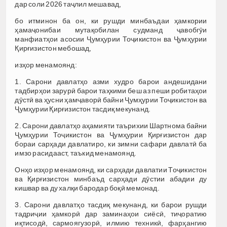
дар соли 2026 таҷлил мешавад,
бо итминон ба он, ки рушди минбаъдаи ҳамкории
ҳамаҷонибаи мутақобилан судманд ҷавобгӯи
манфиатҳои асосии Ҷумҳурии Тоҷикистон ва Ҷумҳурии
Қирғизистон мебошад,
изҳор менамоянд:
1. Сарони давлатҳо азми худро барои андешидани
тадбирҳои зарурӣ барои таҳкими беш аз пеши робитаҳои
дӯстӣ ва ҳусни ҳамҷаворӣ байни Ҷумҳурии Тоҷикистон ва
Ҷумҳурии Қирғизистон тасдиқ мекунанд.
2. Сарони давлатҳо аҳамияти таърихии Шартнома байни
Ҷумҳурии Тоҷикистон ва Ҷумҳурии Қирғизистон дар
бораи сарҳади давлатиро, ки зимни сафари давлатӣ ба
имзо расидааст, таъкид менамоянд.
Онҳо изҳор менамоянд, ки сарҳади давлатии Тоҷикистон
ва Қирғизистон минбаъд сарҳади дӯстии абадии ду
кишвар ва ду халқи бародар боқӣ мемонад.
3. Сарони давлатҳо тасдиқ мекунанд, ки барои рушди
тадриҷии ҳамкорӣ дар заминаҳои сиёсӣ, тиҷоратию
иқтисодӣ, сармоягузорӣ, илмию техникӣ, фарҳангию