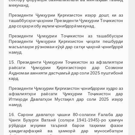
мекунанд.
Президенти Ҷумҳурии Қирғизистон изҳор дошт, ки аз
ташаббусҳои ҷаҳонии Президенти Ҷумҳурии Тоҷикистон
дар соҳаҳои обу иқлим ҷонибдорӣ мекунад.
Президенти Ҷумҳурии Тоҷикистон аз ташаббусҳои
Президенти Ҷумҳурии Қирғизистон ҷиҳати пешбурди
масъалаҳои рӯзномаи кӯҳӣ дар сатҳи ҷаҳонӣ ҷонибдорӣ
намуд.
15. Президенти Ҷумҳурии Тоҷикистон аз афзалиятҳои
раёсати Ҷумҳурии Қирғизистонро дар Созмони
Аҳдномаи амнияти дастҷамъӣ дар соли 2025 пуштибонӣ
кард.
Президенти Ҷумҳурии Қирғизистон ҷонибдории худро аз
афзалиятҳои раёсати Ҷумҳурии Тоҷикистон дар
Иттиҳоди Давлатҳои Мустақил дар соли 2025 изҳор
намуд.
16. Сарони давлатҳо ҷашни 80-солагии Ғалаба дар
Ҷанги Бузурги Ватанӣ (солҳои 1941-1945)-ро ҳамчун
рӯйдоди муҳими таърихӣ барои таҳкими фазои
ҳамдигарфаҳмӣ ва ҳамкорӣ дар муносибатҳои