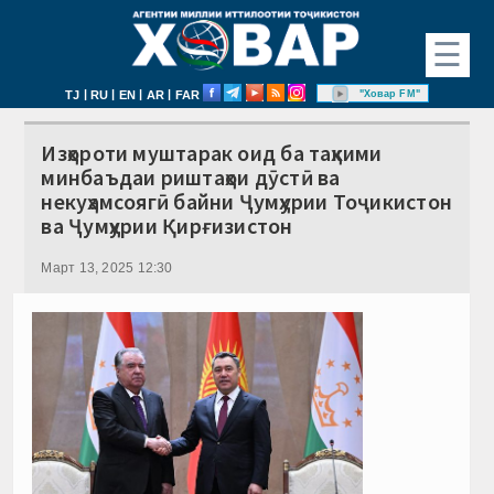
☰
|
|
|
|
"Ховар FM"
TJ
RU
EN
AR
FAR
Изҳороти муштарак оид ба таҳкими
минбаъдаи риштаҳои дӯстӣ ва
некуҳамсоягӣ байни Ҷумҳурии Тоҷикистон
ва Ҷумҳурии Қирғизистон
Март 13, 2025 12:30