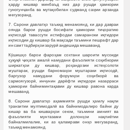
ҳарду кишвар минбаъд низ дар рушди ҳамкории
гуногунҷанба ва мутақобилан судманд саҳми арзанда
мегузоранд.
7. Сарони давлатҳо таъкид менамоянд, ки дар давраи
оянда барои рушди босифати ҳамкории тиҷоратию
иқтисодӣ тавассути истифодаи самараноки иқтидори
иқтисодии ду кишвар ба мақсади таъмини пешрафт дар
ин самт тадбирҳои зарурӣ андешида мешаванд.
Кӯшишҳо барои фароҳам сохтани шароити мусоиди
ҳуқуқӣ ҷиҳати амалӣ намудани фаъолияти соҳибкории
ширкатҳои ду кишвар, роҳандозии истеҳсолоти
муштарак, рушди барномаҳои муштараки иқтисодӣ,
баргузор намудани форумҳои соҳибкорӣ ва
сармоягузорӣ, инчунин дарёфти иқтидори назарраси
ҳамкории байниминтақавии ду кишвар равона карда
мешаванд.
8. Сарони давлатҳо аҳаммияти рушди ҳамлу нақли
транзитии мултимодалӣ ва байнимодалиро байни ду
кишар ва ба кишварҳои сеюм, таъмини амният ва
фаъолияти мунтазами долонҳои нақлиётии
байналмилалие, ки аз қаламрави онҳо мегузаранд,
таъкид менамоянд.