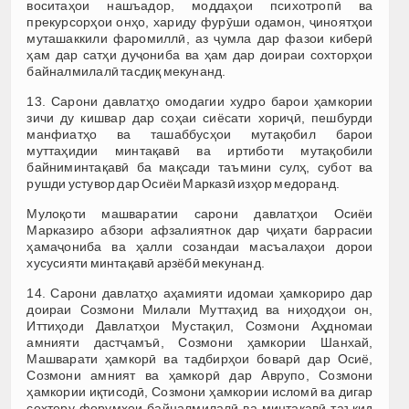
воситаҳои нашъадор, моддаҳои психотропӣ ва
прекурсорҳои онҳо, хариду фурӯши одамон, ҷиноятҳои
муташаккили фаромиллӣ, аз ҷумла дар фазои киберӣ
ҳам дар сатҳи дуҷониба ва ҳам дар доираи сохторҳои
байналмилалӣ тасдиқ мекунанд.
13. Сарони давлатҳо омодагии худро барои ҳамкории
зичи ду кишвар дар соҳаи сиёсати хориҷӣ, пешбурди
манфиатҳо ва ташаббусҳои мутақобил барои
муттаҳидии минтақавӣ ва иртиботи мутақобили
байниминтақавӣ ба мақсади таъмини сулҳ, субот ва
рушди устувор дар Осиёи Марказӣ изҳор медоранд.
Мулоқоти машваратии сарони давлатҳои Осиёи
Марказиро абзори афзалиятнок дар ҷиҳати баррасии
ҳамаҷониба ва ҳалли созандаи масъалаҳои дорои
хусусияти минтақавӣ арзёбӣ мекунанд.
14. Сарони давлатҳо аҳамияти идомаи ҳамкориро дар
доираи Созмони Милали Муттаҳид ва ниҳодҳои он,
Иттиҳоди Давлатҳои Мустақил, Созмони Аҳдномаи
амнияти дастҷамъӣ, Созмони ҳамкории Шанхай,
Машварати ҳамкорӣ ва тадбирҳои боварӣ дар Осиё,
Созмони амният ва ҳамкорӣ дар Аврупо, Созмони
ҳамкории иқтисодӣ, Созмони ҳамкории исломӣ ва дигар
сохтору форумҳои байналмилалӣ ва минтақавӣ таъкид