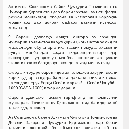
Аз имзои Созишнома байни Ҷумҳурии Тоҷикистон ва
Ҷумҳурии Қирғизистон дар бораи сохтмон ва истифодаи
роҳҳои мошингард, ободонӣ ва истифодаи чорроҳаи
мошингард дар доираи сафари давлатӣ истиқбол
мекунанд.
9. Сарони давлатҳо мавқеи ошкоро ва созандаи
Ҷумҳурии Тоҷикистон ва Ҷумҳурии Қирғизистонро оид ба
масъалаҳои обу энергетика тасдиқ намуда, аҳамияти
рушди минбаъдаи соҳаи гидроэнергетикаро дар
кишварҳои худ ҳамчун манбаи энергияи аз ҷиҳати
экологӣ тоза ва барқароршаванда таъкид менамоянд.
Омодагии худро барои идомаи талошҳои зарурӣ ҷиҳати
ҳарчи зудтар ва пурра ба кор андохтани лоиҳаи интиқол
ва савдои неруи барқи Осиёи Марказӣ – Осиёи Ҷанубӣ –
1000 (CASA-1000) изҳор медоранд.
Сарони давлатҳо тасмим гирифтанд, ки Комиссияи
муштараки Тоҷикистону Қирғизистон оид ба идораи об
таъсис дода шавад.
Аз Созишнома байни Ҳукумати Ҷумҳурии Тоҷикистон ва
Девони Вазирони Ҷумҳурии Қирғизистон дар бораи
таъмини дастрасӣ ба объектҳои хоҷагии об ва