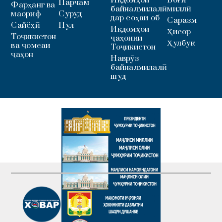
Иқдомҳои
Боғи
Парчам
Фарҳанг ва
байналмилалӣ
миллӣ
маориф
Суруд
дар соҳаи об
Саразм
Сайёҳӣ
Пул
Иқдомҳои
Ҳисор
Тоҷикистон
ҷаҳонии
Ҳулбук
ва ҷомеаи
Тоҷикистон
ҷаҳон
Наврӯз
байналмилалӣ
шуд