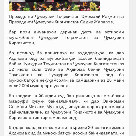
Президенти Ҷумҳурии Тоҷикистон Эмомалӣ Раҳмон ва
Президенти Ҷумҳурии Қирғизистон Садир Жапаров,
бар пояи анъанаҳои деринаи дӯстӣ ва эҳтироми
мутақобили Ҷумҳурии Тоҷикистон ва Ҷумҳурии
Қирғизистон,
бо истинод ба принсипҳо ва уҳдадориҳое, ки дар
Аҳднома оид ба муносибатҳои асосии байнидавлатӣ
байни Ҷумҳурии Тоҷикистон ва Ҷумҳурии Қирғизистон аз
12 июли соли 1996 ва Аҳднома байни Ҷумҳурии
Тоҷикистон ва Ҷумҳурии Қирғизистон оид ба
муносибатҳои некӯҳамсоягӣ ва ҳамшарикӣ аз 26 майи
соли 2004 муқаррар шудаанд,
бо тасдиқи пойбандии худ ба принсипҳо ва меъёрҳои
маъруфи ҳуқуқи байналмилалӣ, ки дар Оинномаи
Созмони Милали Муттаҳид, инчунин дар шартномаҳои
байналмилалие, ки Ҷумҳурии Тоҷикистон ва Ҷумҳурии
Қирғизистон иштирок менамоянд,
бо дарназардошти аҳамияти таърихии 30-солагии имзои
Аҳднома оид ба муносибатҳои асосии байнидавлатӣ, ки