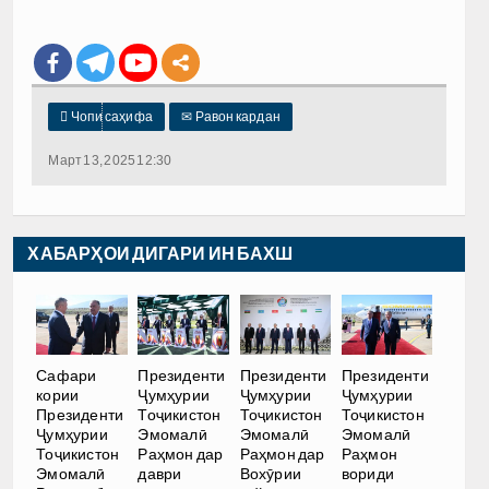

Чопи саҳифа
✉
Равон кардан
Март 13, 2025 12:30
ХАБАРҲОИ ДИГАРИ ИН БАХШ
Сафари
Президенти
Президенти
Президенти
кории
Ҷумҳурии
Ҷумҳурии
Ҷумҳурии
Президенти
Тоҷикистон
Тоҷикистон
Тоҷикистон
Ҷумҳурии
Эмомалӣ
Эмомалӣ
Эмомалӣ
Тоҷикистон
Раҳмон дар
Раҳмон дар
Раҳмон
Эмомалӣ
даври
Вохӯрии
вориди