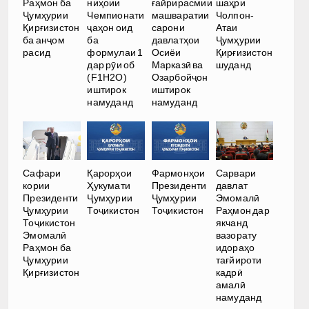
Раҳмон ба
ниҳоии
ғайрирасмии
шаҳри
Ҷумҳурии
Чемпионати
машваратии
Чолпон-
Қирғизистон
ҷаҳон оид
сарони
Атаи
ба анҷом
ба
давлатҳои
Ҷумҳурии
расид
формулаи 1
Осиёи
Қирғизистон
дар рӯи об
Марказӣ ва
шуданд
(F1H2O)
Озарбойҷон
иштирок
иштирок
намуданд
намуданд
Сафари
Қарорҳои
Фармонҳои
Сарвари
кории
Ҳукумати
Президенти
давлат
Президенти
Ҷумҳурии
Ҷумҳурии
Эмомалӣ
Ҷумҳурии
Тоҷикистон
Тоҷикистон
Раҳмон дар
Тоҷикистон
якчанд
Эмомалӣ
вазорату
Раҳмон ба
идораҳо
Ҷумҳурии
тағйироти
Қирғизистон
кадрӣ
амалӣ
намуданд