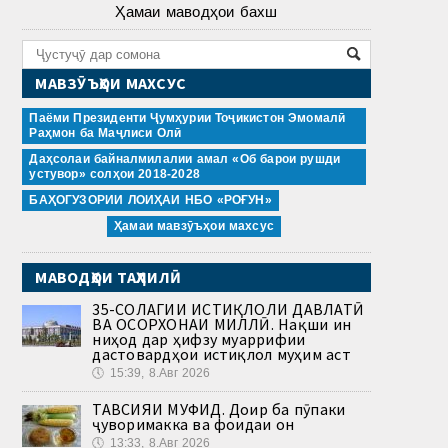
Ҳамаи маводҳои бахш
МАВЗӮЪҲОИ МАХСУС
Паёми Президенти Ҷумҳурии Тоҷикистон Эмомалӣ
Раҳмон ба Маҷлиси Олӣ
Даҳсолаи байналмилалии амал «Об барои рушди
устувор» солҳои 2018-2028
БАҲОГУЗОРИИ ЛОИҲАИ НБО «РОҒУН»
Ҳамаи мавзӯъҳои махсус
МАВОДҲОИ ТАҲЛИЛӢ
35-СОЛАГИИ ИСТИҚЛОЛИ ДАВЛАТӢ
ВА ОСОРХОНАИ МИЛЛӢ. Нақши ин
ниҳод дар ҳифзу муаррифии
дастовардҳои истиқлол муҳим аст
🕔
15:39, 8.Авг 2026
ТАВСИЯИ МУФИД. Доир ба пӯпаки
ҷуворимакка ва фоидаи он
🕔
13:33, 8.Авг 2026