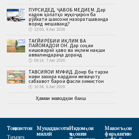
ПУРСИДЕД, ҶАВОБ МЕДИҲЕМ. Дар
кадом ҳолатҳо муҳоҷирон ба
рӯйхати шахсони назоратшаванда
ворид мешаванд?
🕔
12:00, 8.Авг 2026
ТАҒЙИРЁБИИ ИҚЛИМ ВА
ПАЙОМАДҲОИ ОН. Дар соҳаи
кишоварзӣ ҳаво ва иқлим нақши
аввалиндараҷа доранд
🕔
09:14, 7.Авг 2026
ТАВСИЯҲОИ МУФИД. Доир ба тарзи
нави захира кардани меваҷоту
сабзавот барои фасли зимистон
🕔
10:36, 6.Авг 2026
Ҳамаи маводҳои бахш
Тоҷикистон
Муқаддасоти
Иқдомҳои
Мавзеъҳои
миллӣ
ҷаҳонии
фарҳангию
Таърих