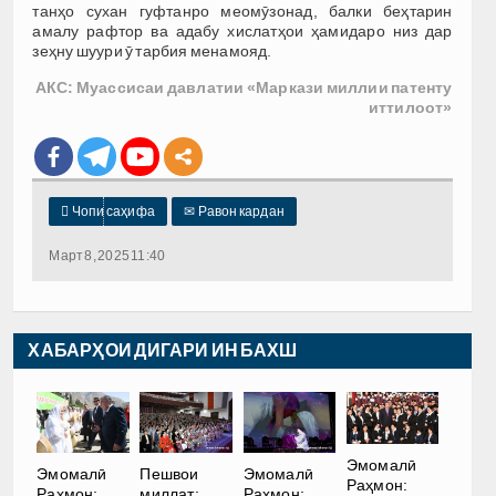
танҳо сухан гуфтанро меомӯзонад, балки беҳтарин
амалу рафтор ва адабу хислатҳои ҳамидаро низ дар
зеҳну шуури ӯ тарбия менамояд.
АКС: Муассисаи давлатии «Маркази миллии патенту
иттилоот»

Чопи саҳифа
✉
Равон кардан
Март 8, 2025 11:40
ХАБАРҲОИ ДИГАРИ ИН БАХШ
Эмомалӣ
Эмомалӣ
Пешвои
Эмомалӣ
Раҳмон:
Раҳмон:
миллат:
Раҳмон: