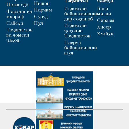
Тоҷикистон
сайёҳӣ
Нишон
Иқтисодӣ
Иқдомҳои
Боғи
Парчам
Фарҳанг ва
байналмилалӣ
миллӣ
маориф
Суруд
дар соҳаи об
Саразм
Сайёҳӣ
Пул
Иқдомҳои
Ҳисор
Тоҷикистон
ҷаҳонии
Ҳулбук
ва ҷомеаи
Тоҷикистон
ҷаҳон
Наврӯз
байналмилалӣ
шуд