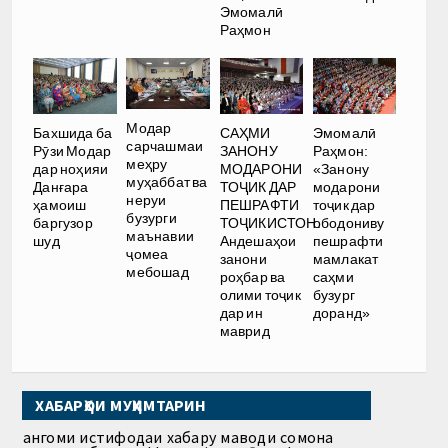
Эмомалӣ
Раҳмон
Модар
Бахшида ба
САҲМИ
Эмомалӣ
сарчашмаи
Рӯзи Модар
ЗАНОНУ
Раҳмон:
меҳру
дар ноҳияи
МОДАРОНИ
«Занону
муҳаббат ва
Данғара
ТОҶИК ДАР
модарони
неруи
ҳамоиш
ПЕШРАФТИ
тоҷик дар
бузурги
баргузор
ТОҶИКИСТОН.
ободониву
маънавии
шуд
Андешаҳои
пешрафти
ҷомеа
занони
мамлакат
мебошад
роҳбар ва
саҳми
олими тоҷик
бузург
дар ин
доранд»
маврид
ХАБАРҲОИ МУҲИМТАРИН
Ҳангоми истифодаи хабару маводи сомона