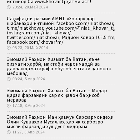
истинод ба www.khovar.tj ҳатмӣ аст!
🕔
20:24, 20.Май 2024
Саҳифаҳои расмии АМИТ «Ховар» дар
шабакаҳои иҷтимоӣ: facebook.com/niatkhovar,
t.me/niatkhovar, youtube.com/@niat_Khovar_tj,
instagram.com/niat_khovar/,
twitter.com/niatkhovar, Радиои Ховар 101.5 fm,
facebook.com/khovarfm/
🕔
08:23, 20.Май 2024
Эмомалӣ Раҳмон: Хизмат ба Ватан, яъне
хизмати ҳарбӣ, мактаби ҷавонмардӣ ва
давраи ҳаматарафа обутоб ёфтани ҷавонон
мебошад
🕔
08:24, 5.Апр 2024
Эмомалӣ Раҳмон: Хизмат ба Ватан – Модар
қарзи фарзандии ҳар як ҷавон ба ҳисоб
меравад
🕔
17:18, 3.Апр 2024
Эмомалӣ Раҳмон: Ман ҳамчун Сарфармондеҳи
Олии Қувваҳои Мусаллаҳ ҳар як сарбозро
мисли фарзанди худ дӯст медорам
🕔
11:27, 3.Апр 2024