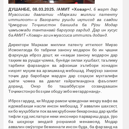
ДУШАНБЕ, 08.03.2025. /АМИТ «Ховар»/.
6 март дар
Муассисаи давлатии «Маркази миллии патенту
иттилоот»-и Вазорати рушди иқтисод ва савдои
Ҷумҳурии Тоҷикистон бахшида ба Рӯзи Модар
ҷамъомади тантанавӣ баргузор гардид. Дар ин хусус
ба АМИТ «Ховар» аз ин муассиса иттилоъ доданд.
Директори Маркази миллии патенту иттилоот Мирзо
Исмоилзода бо табрики занону модарон бо ин ҷашни
фархунда иброз дошт, ки «нақши занону модарон дар
таҳким ва рушди ҷомеа, бунёди оилаи хушбахт, таълиму
тарбияи фарзандон ва афзоиши эътибори хонадон
ниҳоят муҳим ва арзишманд мебошад. Имрӯзҳо занони
тоҷик дар баробари мардон дар соҳаҳои мухталифи
ҳаёти ҷомеа ва давлат ғайратмандона фаъолият
доранд. Онҳо бо ташаббусҳои созандаашон
Тоҷикистонро боз ҳам ободу зебо мегардонанд».
Иброз гардид, ки Модар рамзи ҷовидонаи меҳру вафо ва
идомабахши насли инсон мебошад. Ӯ аввалин шахсест,
ки бо муҳаббати пок ва меҳрубонии бекаронаш дар қалби
тифли худ хислатҳои неки инсониро парвариш дода, ӯро
ба шоҳроҳи зиндагӣ роҳнамоӣ менамояд. Модар
аввалин омӯзгори беминнати инсон буда, ба фарзанд на