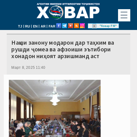
☰
|
|
|
|
"Ховар FM"
TJ
RU
EN
AR
FAR
Нақши занону модарон дар таҳким ва
рушди ҷомеа ва афзоиши эътибори
хонадон ниҳоят арзишманд аст
Март 8, 2025 11:40