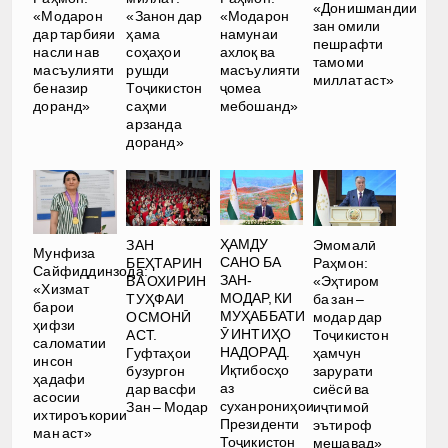
«Донишмандии
«Модарон
«Занон дар
«Модарон
зан омили
дар тарбияи
ҳама
намунаи
пешрафти
насли нав
соҳаҳои
ахлоқ ва
тамоми
масъулияти
рушди
масъулияти
миллат аст»
беназир
Тоҷикистон
ҷомеа
доранд»
саҳми
мебошанд»
арзанда
доранд»
ҲАМДУ
ЗАН
Эмомалӣ
Мунфиза
САНО БА
БЕҲТАРИН
Раҳмон:
Сайфиддинзода:
ЗАН-
ВА ОХИРИН
«Эҳтиром
«Хизмат
МОДАР, КИ
ТУҲФАИ
ба зан –
барои
МУҲАББАТИ
ОСМОНӢ
модар дар
ҳифзи
Ӯ ИНТИҲО
АСТ.
Тоҷикистон
саломатии
НАДОРАД.
Гуфтаҳои
ҳамчун
инсон
Иқтибосҳо
бузургон
зарурати
ҳадафи
аз
дар васфи
сиёсӣ ва
асосии
суханрониҳои
Зан – Модар
иҷтимоӣ
ихтироъкории
Президенти
эътироф
ман аст»
Тоҷикистон
мешавад»